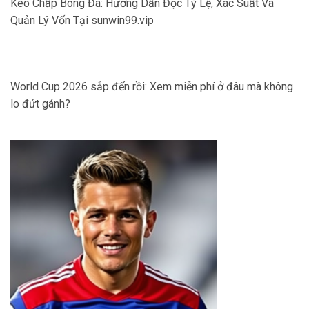
Kèo Chấp Bóng Đá: Hướng Dẫn Đọc Tỷ Lệ, Xác Suất Và
Quản Lý Vốn Tại sunwin99.vip
World Cup 2026 sắp đến rồi: Xem miễn phí ở đâu mà không
lo đứt gánh?