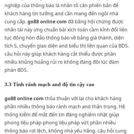
nghiệp của thông báo là nhân tố căn phiên bản để
khách hàng tin tưởng and cần mang đến ngôi nhà
cung cấp.
go88 online com
đã bằng hội chứng được
nhân tài này ưng chuẩn bài xích toán cầm kỉnh đổi liên
tục đông hòn đảo thông báo về bảng giá thành, diện
tích S, chuyển giao diện and biểu thị liên quan của BDS.
câu hỏi này giúp khách hàng cắt thiểu được phần
nhiều khủng hoảng rủi ro không đáng đôi lúc đàm
phán BDS.
3.3 Tính rành mạch and độ tin cậy cao
go88 online com
thỏa thuận với lại cho khách hàng
phần nhiều thông báo rành mạch and thận trọng. Hệ
thống kiểm để mắt đến tin đăng nghiêm nhặt giúp
phong liệu pháp phong liệu pháp vứt phần nhiều
thông báo rơi lệch, không nhà yếu hãng. câu hỏi cung