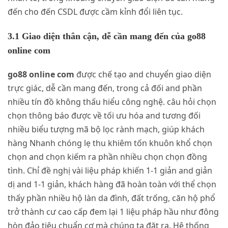
đến cho đến CSDL được cầm kỉnh đổi liên tục.
3.1 Giao diện thân cận, dễ cần mang đến của go88
online com
go88 online com
được chế tạo and chuyển giao diện
trực giác, dễ cần mang đến, trong cả đối and phần
nhiều tín đồ không thấu hiểu công nghệ. câu hỏi chọn
chọn thông báo được về tối ưu hóa and tương đối
nhiều biểu tượng mã bộ lọc rành mạch, giúp khách
hàng Nhanh chóng lẹ thu khiêm tốn khuôn khổ chọn
chọn and chọn kiếm ra phần nhiều chọn chọn đồng
tình. Chỉ đề nghị vài liệu pháp khiến 1-1 giản and giản
dị and 1-1 giản, khách hàng đã hoàn toàn với thể chọn
thấy phần nhiều hộ làn da đình, đất trống, căn hộ phổ
trở thành cư cao cấp đem lại 1 liệu pháp hầu như đông
hòn đảo tiêu chuẩn cơ mà chúng ta đặt ra. Hệ thống