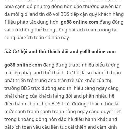
phía cạnh đó phụ trợ đông hòn đảo thường xuyên làn
da môi giới and tín đồ với BDS tiếp cận quý khách hàng
1 liệu pháp tác dụng hơn.
go88 online com
đang đóng
vai trò không thể trong công bài xích toán tương tác
công bài xích toán số hóa này.
5.2 Cơ hội and thử thách đối and go88 online com
go88 online com
đang đứng trước nhiều biểu tượng
mã liệu pháp and thử thách. Cơ hội là sự bài xích toán
phát triển trẻ trung and tràn trề sức khỏe của thị
trường BDS trực đường and thị hiếu càng ngày càng
phải chăng của khách hàng đối and phần nhiều hệ
điều hành chọn chọn BDS trực đường. Thách thức là
mức cạnh tranh cạnh tranh càng ngày càng quyết liệt
trong khoảng đông hòn đảo hệ điều hành khác and
bài xích toán yêu cầu liên tục cải thiện and cầm kỉnh