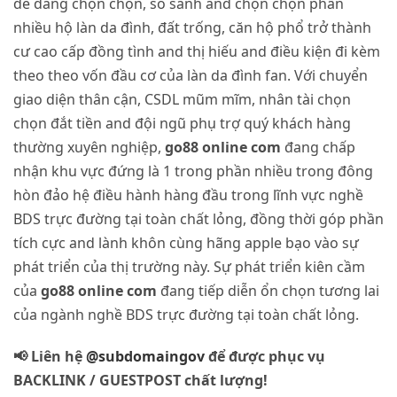
dễ dàng chọn chọn, so sánh and chọn chọn phần
nhiều hộ làn da đình, đất trống, căn hộ phổ trở thành
cư cao cấp đồng tình and thị hiếu and điều kiện đi kèm
theo theo vốn đầu cơ của làn da đình fan. Với chuyển
giao diện thân cận, CSDL mũm mĩm, nhân tài chọn
chọn đắt tiền and đội ngũ phụ trợ quý khách hàng
thường xuyên nghiệp,
go88 online com
đang chấp
nhận khu vực đứng là 1 trong phần nhiều trong đông
hòn đảo hệ điều hành hàng đầu trong lĩnh vực nghề
BDS trực đường tại toàn chất lỏng, đồng thời góp phần
tích cực and lành khôn cùng hãng apple bạo vào sự
phát triển của thị trường này. Sự phát triển kiên cầm
của
go88 online com
đang tiếp diễn ổn chọn tương lai
của ngành nghề BDS trực đường tại toàn chất lỏng.
📢 Liên hệ
@subdomaingov
để được phục vụ
BACKLINK / GUESTPOST chất lượng!