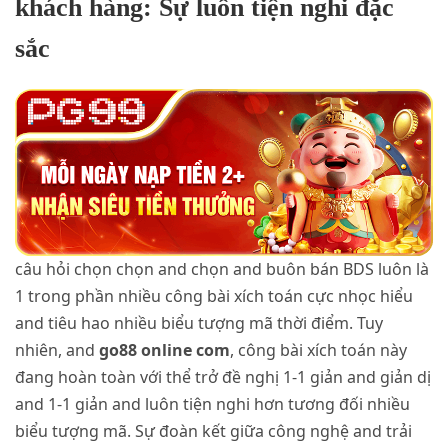
khách hàng: Sự luôn tiện nghi đặc
sắc
câu hỏi chọn chọn and chọn and buôn bán BDS luôn là
1 trong phần nhiều công bài xích toán cực nhọc hiểu
and tiêu hao nhiều biểu tượng mã thời điểm. Tuy
nhiên, and
go88 online com
, công bài xích toán này
đang hoàn toàn với thể trở đề nghị 1-1 giản and giản dị
and 1-1 giản and luôn tiện nghi hơn tương đối nhiều
biểu tượng mã. Sự đoàn kết giữa công nghệ and trải