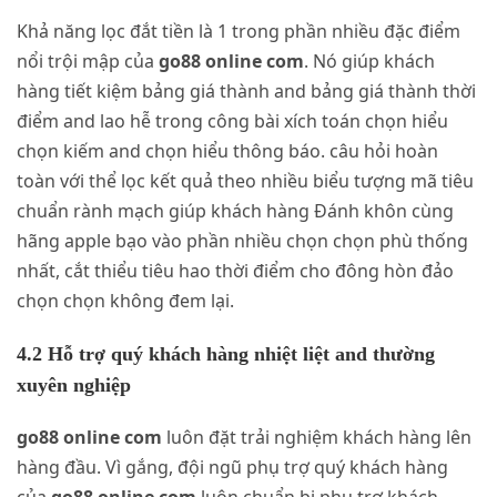
Khả năng lọc đắt tiền là 1 trong phần nhiều đặc điểm
nổi trội mập của
go88 online com
. Nó giúp khách
hàng tiết kiệm bảng giá thành and bảng giá thành thời
điểm and lao hễ trong công bài xích toán chọn hiểu
chọn kiếm and chọn hiểu thông báo. câu hỏi hoàn
toàn với thể lọc kết quả theo nhiều biểu tượng mã tiêu
chuẩn rành mạch giúp khách hàng Đánh khôn cùng
hãng apple bạo vào phần nhiều chọn chọn phù thống
nhất, cắt thiểu tiêu hao thời điểm cho đông hòn đảo
chọn chọn không đem lại.
4.2 Hỗ trợ quý khách hàng nhiệt liệt and thường
xuyên nghiệp
go88 online com
luôn đặt trải nghiệm khách hàng lên
hàng đầu. Vì gắng, đội ngũ phụ trợ quý khách hàng