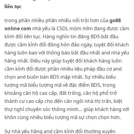
liên tục
trong phần nhiều phần nhiều nổi trội hơn của
go88
online com
nhà yếu là CSDL mũm mĩm đang được cầm
kỉnh đổi liên tục. Hàng nghìn tin đăng BDS bắt đầu
được cầm kỉnh đổi đông hòn đảo ngày, tuyệt đối khách
hàng luôn bao với thông báo bắt đầu nhất and nhà yếu
hãng nhất. Điều này giúp tuyệt đối khách hàng luôn
cầm kỉnh đổi được phần nhiều liệu pháp đầu cơ and
chọn and buôn bán BDS mập nhất. Sự nhiều biểu
tượng mã biểu tượng mã về đặc điểm BDS, trong
khoảng căn hộ cao cấp, đất trống, căn hộ phổ trở
thành cư cao cấp cho đến căn ngôi nhà thị trấn, biệt
thự nghỉ chuyên sóc thông minh… giúp khách hàng với
khôn cùng nhiều biểu tượng mã sự chọn chọn hơn.
Sự nhà yếu hãng and cầm kỉnh đổi thường xuyên