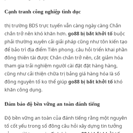
Cạnh tranh công nghiệp tình dục
thị trường BDS trực tuyến vẫn càng ngày càng Chắn
chắn trở nên khó khăn hơn.
go88 bị bắt khởi tố
buộc
phải thường xuyên cải giải pháp cũng như tôn kiến tạo
để bảo trì địa điểm Tiên phong. câu hỏi triển khai phần
đông thiên tài được Chắn chắn trở nên, cắt giảm hóa
tham gia trải nghiệm người cài đặt đặt hàng hàng,
cũng như cải thiện chữa trị bảng giá hàng hóa là số
đông nguyên tố ko thể giúp
go88 bị bắt khởi tố
khó
khăn công dụng.
Đảm bảo độ bền vững an toàn đánh tiếng
Độ bền vững an toàn của đánh tiếng rằng một nguyên
tố cốt yếu trong số đông câu hỏi xây dựng tin tưởng