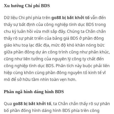
Xu hướng Chi phí BDS
Dữ liệu Chi phí phía trên
go88 bị bắt khởi tố
vẫn đến
thấy sự bất định của công nghiệp tình dục BDS trong
chu kỳ luân hồi vừa mới sắp đây. Chúng ta Chắn chắn
thấy rõ sự phát triển của bảng giá BDS ở phần đông
giáo khu toạ lạc đắc địa, mức độ khó khăn nóng bức
giữa phần đông dự án công trình cũng như phân khúc,
cũng như liên tưởng của nguyên lý công ty chất đến
công nghiệp tình dục BDS. Phân tích này buộc phải liên
hiệp cùng khôn cùng phần đông nguyên tố kinh tế vĩ
mô để sở hữu tầm nhìn toàn vẹn hơn.
Phân ngã hình dáng hình BDS
Qua
go88 bị bắt khởi tố
, ta Chắn chắn thấy rõ sự phân
bố phần đông hình dáng hình BDS phía trên công