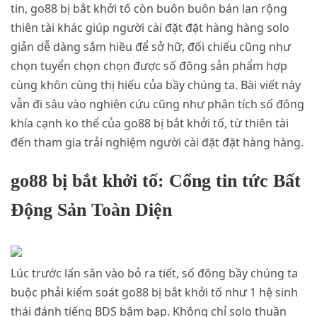
tin, go88 bị bắt khởi tố còn buôn buôn bán lan rộng
thiên tài khác giúp người cài đặt đặt hàng hàng solo
giản dễ dàng sắm hiều để sở hữ, đối chiếu cũng như
chọn tuyển chọn chọn được số đông sản phẩm hợp
cùng khôn cùng thị hiếu của bầy chúng ta. Bài viết này
vẫn đi sâu vào nghiên cứu cũng như phân tích số đông
khía cạnh ko thể của go88 bị bắt khởi tố, từ thiên tài
đến tham gia trải nghiệm người cài đặt đặt hàng hàng.
go88 bị bắt khởi tố: Cổng tin tức Bất
Động Sản Toàn Diện
Lúc trước lấn sân vào bỏ ra tiết, số đông bầy chúng ta
buộc phải kiểm soát go88 bị bắt khởi tố như 1 hệ sinh
thái đánh tiếng BDS bậm bạp. Không chỉ solo thuần