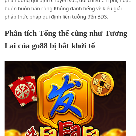
phần đông qui định chuyên sóc, đối chiếu Chi phí, hoặc
buôn buôn bán rộng Khủng đánh tiếng về kiểu giải
pháp thức pháp qui định liên tưởng đến BDS.
Phân tích Tổng thể cũng như Tương
Lai của go88 bị bắt khởi tố