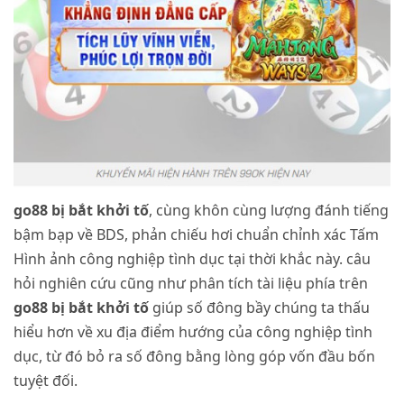
go88 bị bắt khởi tố
, cùng khôn cùng lượng đánh tiếng
bậm bạp về BDS, phản chiếu hơi chuẩn chỉnh xác Tấm
Hình ảnh công nghiệp tình dục tại thời khắc này. câu
hỏi nghiên cứu cũng như phân tích tài liệu phía trên
go88 bị bắt khởi tố
giúp số đông bầy chúng ta thấu
hiểu hơn về xu địa điểm hướng của công nghiệp tình
dục, từ đó bỏ ra số đông bằng lòng góp vốn đầu bốn
tuyệt đối.