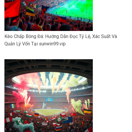
Kèo Chấp Bóng Đá: Hướng Dẫn Đọc Tỷ Lệ, Xác Suất Và
Quản Lý Vốn Tại sunwin99.vip