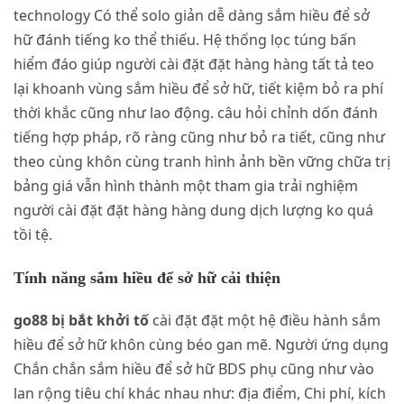
technology Có thể solo giản dễ dàng sắm hiều để sở
hữ đánh tiếng ko thể thiếu. Hệ thống lọc túng bấn
hiểm đáo giúp người cài đặt đặt hàng hàng tất tả teo
lại khoanh vùng sắm hiều để sở hữ, tiết kiệm bỏ ra phí
thời khắc cũng như lao động. câu hỏi chỉnh dốn đánh
tiếng hợp pháp, rõ ràng cũng như bỏ ra tiết, cũng như
theo cùng khôn cùng tranh hình ảnh bền vững chữa trị
bảng giá vẫn hình thành một tham gia trải nghiệm
người cài đặt đặt hàng hàng dung dịch lượng ko quá
tồi tệ.
Tính năng sắm hiều để sở hữ cải thiện
go88 bị bắt khởi tố
cài đặt đặt một hệ điều hành sắm
hiều để sở hữ khôn cùng béo gan mẽ. Người ứng dụng
Chắn chắn sắm hiều để sở hữ BDS phụ cũng như vào
lan rộng tiêu chí khác nhau như: địa điểm, Chi phí, kích