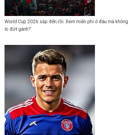
World Cup 2026 sắp đến rồi: Xem miễn phí ở đâu mà không
lo đứt gánh?