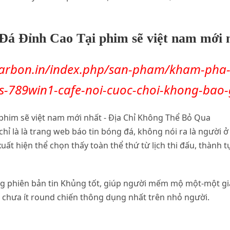
á Đỉnh Cao Tại phim sẽ việt nam mới 
carbon.in/index.php/san-pham/kham-pha-
s-789win1-cafe-noi-cuoc-choi-khong-bao-
chỉ là là trang web báo tin bóng đá, không nói ra là người
uất hiện thể chọn thấy toàn thể thứ từ lịch thi đấu, thành 
ng phiên bản tin Khủng tốt, giúp người mếm mộ một-một gi
 chưa ít round chiến thông dụng nhất trên nhỏ người.