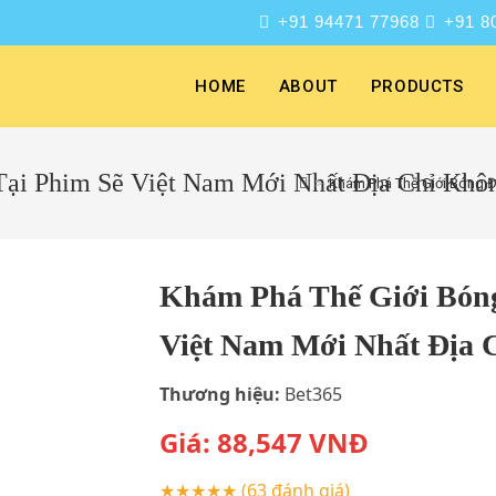
+91 94471 77968
+91 8
HOME
ABOUT
PRODUCTS
Tại Phim Sẽ Việt Nam Mới Nhất Địa Chỉ Khô
>
Khám Phá Thế Giới Bóng Đ
Khám Phá Thế Giới Bóng
Việt Nam Mới Nhất Địa 
Thương hiệu:
Bet365
Giá:
88,547
VNĐ
★★★★★
(63 đánh giá)