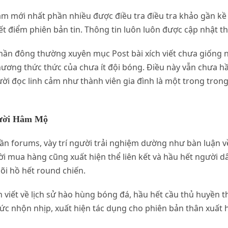
 nam mới nhất phần nhiều được điều tra điều tra khảo gần k
 điểm phiên bản tin. Thông tin luôn luôn được cập nhật t
ần đông thường xuyên mục Post bài xích viết chưa giống 
phương thức thức của chưa ít đội bóng. Điều này vẫn chưa hầ
ười đọc linh cảm như thành viên gia đình là một trong tro
gười Hâm Mộ
hần forums, vày trí người trải nghiệm dường như bàn luận v
ời mua hàng cũng xuất hiện thể liên kết và hầu hết người dâ
dõi hồ hết round chiến.
h viết về lịch sử hào hùng bóng đá, hầu hết cầu thủ huyền t
c nhộn nhịp, xuất hiện tác dụng cho phiên bản thân xuất hi