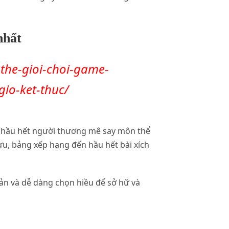
nhất
the-gioi-choi-game-
gio-ket-thuc/
 ở hầu hết người thương mê say môn thể
tựu, bảng xếp hạng đến hầu hết bài xích
ản và dễ dàng chọn hiều để sở hữ và