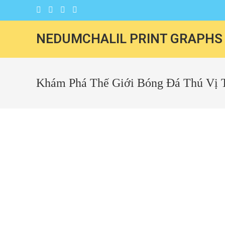
NEDUMCHALIL PRINT GRAPHS
Khám Phá Thế Giới Bóng Đá Thú Vị 