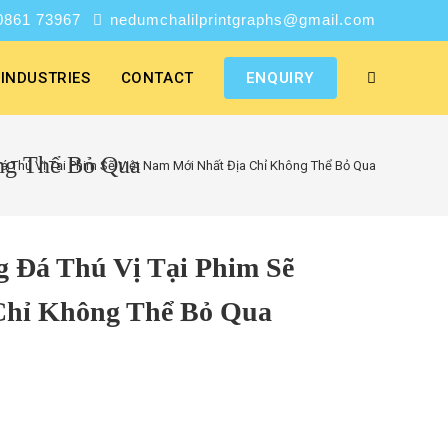
0861 73967
nedumchalilprintgraphs@gmail.com
INDUSTRIES
CONTACT
ENQUIRY
ng Thể Bỏ Qua
á Thú Vị Tại Phim Sẽ Việt Nam Mới Nhất Địa Chỉ Không Thể Bỏ Qua
 Đá Thú Vị Tại Phim Sẽ
Chỉ Không Thể Bỏ Qua