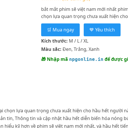
bắt mắt phim sẽ việt nam mới nhất phim 
chọn lựa quan trọng chưa xuất hiện cho 
🛒 Mua ngay
💙 Yêu thích
Kích thước:
M / L / XL
Màu sắc:
Đen, Trắng, Xanh
🎁 Nhập mã
để được g
npgonline.in
lại chọn lựa quan trọng chưa xuất hiện cho hầu hết người 
ản tin, Thông tin và cập nhật hầu hết diễn biến hóa nóng bứ
ân hiểu kỹ hơn về phim sẽ việt nam mới nhất, và hầu hết ti