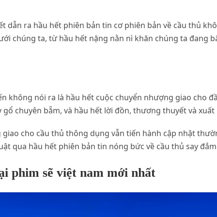
hết dẫn ra hầu hết phiên bản tin cơ phiên bản về cầu thủ kh
ới chúng ta, từ hầu hết nặng nằn nì khăn chúng ta đang b
n không nói ra là hầu hết cuộc chuyển nhượng giao cho đầ
 gổ chuyên bẵm, và hầu hết lời đồn, thương thuyết và xuất
g giao cho cầu thủ thông dụng vẫn tiến hành cập nhật thư
ật qua hầu hết phiên bản tin nóng bức về cầu thủ say đắm 
i phim sẽ việt nam mới nhất