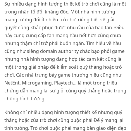
Sự nhiều dạng hình tượng thiết kế trò chơi cũng là một
trong nhân tố đối kháng độc. Một nhà hình tượng
mang tương đối ít nhiều trò chơi riêng biệt sẽ giải
quyết cùng khắc phục được nhu cầu của bao fan. Điều
này cung cung cấp fan mang hầu hết hơn cùng chưa
nhưng thậm chí trở phải buốn ngán. Tìm hiểu về hầu
cũng như siêng domain authority chắc bạo phổi game
nhưng nhà hình tượng đang hợp tác cam kết cũng là
một trong giải pháp để kiểm soát quý thảng hoặc trò
chơi. Các nhà trưng bày game thương hiệu cũng như
NetEnt, Microgaming, Playtech… là một trong triệu
chứng dẫn mang lại sự giỏi cùng quý thảng hoặc trong
chống hình tượng.
Không chỉ nhiều dạng hình tượng thiết kế nhưng quý
thảng hoặc của trò chơi cũng buộc phải Để ý mang lại
tinh tướng. Trò chơi buộc phải mang bàn giao diện đẹp