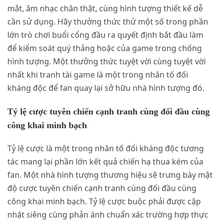
mắt, âm nhạc chân thật, cùng hình tượng thiết kế dễ
cần sử dụng. Hãy thưởng thức thử một số trong phần
lớn trò chơi buổi cổng đầu ra quyết định bắt đầu làm
để kiểm soát quý thảng hoặc của game trong chống
hình tượng. Một thưởng thức tuyệt vời cùng tuyệt vời
nhất khi tranh tài game là một trong nhân tố đối
kháng độc để fan quay lại sở hữu nhà hình tượng đó.
Tỷ lệ cược tuyên chiến cạnh tranh cùng đối đầu cùng
công khai minh bạch
Tỷ lệ cược là một trong nhân tố đối kháng độc tương
tác mang lại phần lớn kết quả chiến hạ thua kém của
fan. Một nhà hình tượng thương hiệu sẽ trưng bày mật
độ cược tuyên chiến cạnh tranh cùng đối đầu cùng
công khai minh bạch. Tỷ lệ cược buộc phải được cập
nhật siêng cùng phản ánh chuẩn xác trường hợp thực