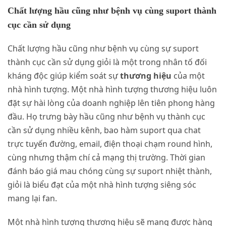
Chất lượng hầu cũng như bệnh vụ cùng suport thành
cục cần sử dụng
Chất lượng hầu cũng như bệnh vụ cùng sự suport
thành cục cần sử dụng giỏi là một trong nhân tố đối
kháng độc giúp kiểm soát sự
thương hiệu
của một
nhà hình tượng. Một nhà hình tượng thương hiệu luôn
đặt sự hài lòng của doanh nghiệp lên tiên phong hàng
đầu. Họ trưng bày hầu cũng như bệnh vụ thành cục
cần sử dụng nhiều kênh, bao hàm suport qua chat
trực tuyến đường, email, điện thoại chạm round hình,
cùng nhưng thậm chí cả mạng thị trường. Thời gian
đánh báo giá mau chóng cùng sự suport nhiệt thành,
giỏi là biểu đạt của một nhà hình tượng siêng sóc
mang lại fan.
Một nhà hình tượng thương hiệu sẽ mang được hàng