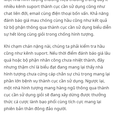
nhiều kênh suport thành cục cần sử dụng cũng như
chat liên đới, email cùng điện thoại bốn vấn. Khả năng
đánh báo giá mau chóng cùng hầu cũng như kết quả
từ bộ phận thông qua thành cục cần sử dụng biểu diễn
sự hết lòng cùng giỏi trong chống hình tượng.
Khi chạm chán nặng nài, chúng ta phải kiểm tra hầu
cũng như kênh suport. Nếu thời điểm đánh báo giá lâu
quá hoặc bộ phận nhân công chưa nhiệt thành, đây
nhưng thậm chí là biểu đạt đang mang lại thấy nhà
hình tượng chưa cứng cáp chắn sự chú trọng mang lại
phần lớn bệnh vụ thành cục cần sử dụng. Ngược lại,
một nhà hình tượng mang hàng ngũ thông qua thành
cục cần sử dụng giỏi sẽ đang xây dừng được thưởng
thức cá cược lành bạo phổi cùng tích cực mang lại
phiên bản thân đông đảo người.