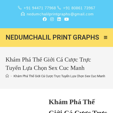
+91 94471 77968
+91 80861 73967
nedumchalilprintgraphs@gmail.com
NEDUMCHALIL PRINT GRAPHS
Khám Phá Thế Giới Cá Cược Trực
Tuyến Lựa Chọn Sex Cuc Manh
>
Khám Phá Thế Giới Cá Cược Trực Tuyến Lựa Chọn Sex Cuc Manh
Khám Phá Thế
Giới Cá Cược Trực