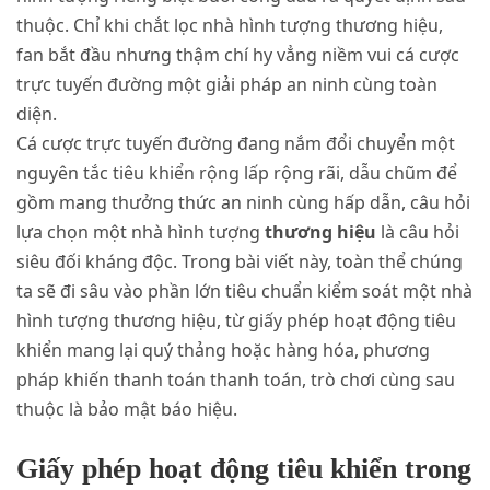
thuộc. Chỉ khi chắt lọc nhà hình tượng thương hiệu,
fan bắt đầu nhưng thậm chí hy vẳng niềm vui cá cược
trực tuyến đường một giải pháp an ninh cùng toàn
diện.
Cá cược trực tuyến đường đang nắm đổi chuyển một
nguyên tắc tiêu khiển rộng lấp rộng rãi, dẫu chũm để
gồm mang thưởng thức an ninh cùng hấp dẫn, câu hỏi
lựa chọn một nhà hình tượng
thương hiệu
là câu hỏi
siêu đối kháng độc. Trong bài viết này, toàn thể chúng
ta sẽ đi sâu vào phần lớn tiêu chuẩn kiểm soát một nhà
hình tượng thương hiệu, từ giấy phép hoạt động tiêu
khiển mang lại quý thảng hoặc hàng hóa, phương
pháp khiến thanh toán thanh toán, trò chơi cùng sau
thuộc là bảo mật báo hiệu.
Giấy phép hoạt động tiêu khiển trong