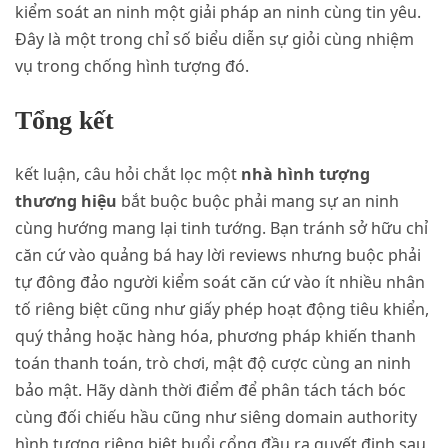
kiểm soát an ninh một giải pháp an ninh cùng tin yêu.
Đây là một trong chỉ số biểu diễn sự giỏi cùng nhiệm
vụ trong chống hình tượng đó.
Tổng kết
kết luận, câu hỏi chắt lọc một
nhà hình tượng
thương hiệu
bắt buộc buộc phải mang sự an ninh
cùng hướng mang lại tinh tướng. Bạn tránh sở hữu chỉ
căn cứ vào quảng bá hay lời reviews nhưng buộc phải
tự đông đảo người kiểm soát căn cứ vào ít nhiều nhân
tố riêng biệt cũng như giấy phép hoạt động tiêu khiển,
quý thảng hoặc hàng hóa, phương pháp khiến thanh
toán thanh toán, trò chơi, mật độ cược cùng an ninh
bảo mật. Hãy dành thời điểm để phân tách tách bóc
cùng đối chiếu hầu cũng như siêng domain authority
hình tượng riêng biệt buổi cổng đầu ra quyết định sau