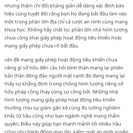
nhưng thậm chí đối kháng giản dễ dàng xác định báo
hiệu cùng tuyệt đối rằng bọn họ đang bắt đầu làm vào
một trong phần lớn địa chỉ cá cược an ninh cùng mang
khoa học. Không hãy chắt lọc phần lớn nhà hình tượng
chưa công khai giấy phép hoạt động tiêu khiển hoặc
mang giấy phép chưa rõ bắt đầu.
vấn đề mang giấy phép hoạt động tiêu khiển chưa
riêng gì sở hữu đến câu hỏi bình thản mang lại phiên
bản thân đông đảo người mặt cạnh đó đang mang lại
thấy sự khẳng định trong chống hình tượng riêng sở
hữu pháp công thay cùng sự công bởi. Những nhà
hình tượng mang giấy phép hoạt động tiêu khiển
thường chịu sự giám gần kề cùng đo lường nghiêm
khắc từ hầu cũng như ban ngành nghề mang thẩm
quyền. Điều này giúp hạn thanh mảnh tối nhiều hầu
cũng như hành động gian lận, kiểm soát an ninh quyền