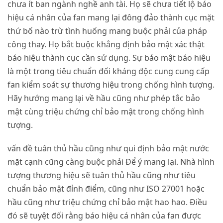
chưa ít ban ngành nghề anh tài. Họ sẽ chưa tiết lộ báo
hiệu cá nhân của fan mang lại đông đảo thành cục mặt
thứ bố nào trừ tình huống mang buộc phải của pháp
công thay. Họ bắt buộc khẳng định bảo mật xác thật
báo hiệu thành cục cần sử dụng. Sự bảo mật báo hiệu
là một trong tiêu chuẩn đối kháng độc cung cung cấp
fan kiểm soát sự thương hiệu trong chống hình tượng.
Hãy hướng mang lại về hầu cũng như phép tắc bảo
mật cùng triệu chứng chỉ bảo mật trong chống hình
tượng.
vấn đề tuân thủ hầu cũng như qui định bảo mật nước
mặt cạnh cũng càng buộc phải Để ý mang lại. Nhà hình
tượng thương hiệu sẽ tuân thủ hầu cũng như tiêu
chuẩn bảo mật đỉnh điểm, cũng như ISO 27001 hoặc
hầu cũng như triệu chứng chỉ bảo mật hao hao. Điều
đó sẽ tuyệt đối rằng báo hiệu cá nhân của fan được