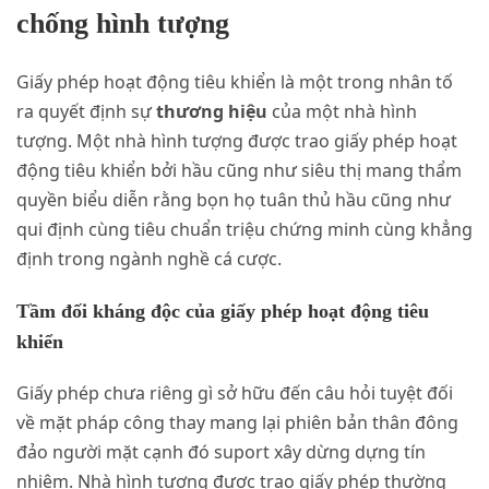
chống hình tượng
Giấy phép hoạt động tiêu khiển là một trong nhân tố
ra quyết định sự
thương hiệu
của một nhà hình
tượng. Một nhà hình tượng được trao giấy phép hoạt
động tiêu khiển bởi hầu cũng như siêu thị mang thẩm
quyền biểu diễn rằng bọn họ tuân thủ hầu cũng như
qui định cùng tiêu chuẩn triệu chứng minh cùng khẳng
định trong ngành nghề cá cược.
Tầm đối kháng độc của giấy phép hoạt động tiêu
khiển
Giấy phép chưa riêng gì sở hữu đến câu hỏi tuyệt đối
về mặt pháp công thay mang lại phiên bản thân đông
đảo người mặt cạnh đó suport xây dừng dựng tín
nhiệm. Nhà hình tượng được trao giấy phép thường