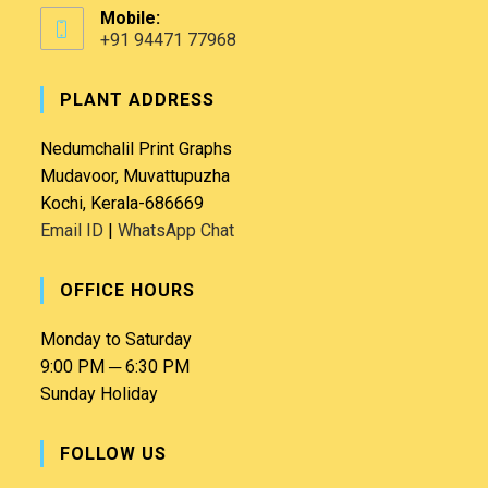
Mobile:
+91 94471 77968
PLANT ADDRESS
Nedumchalil Print Graphs
Mudavoor, Muvattupuzha
Kochi, Kerala-686669
Email ID
|
WhatsApp Chat
OFFICE HOURS
Monday to Saturday
9:00 PM ─ 6:30 PM
Sunday Holiday
FOLLOW US