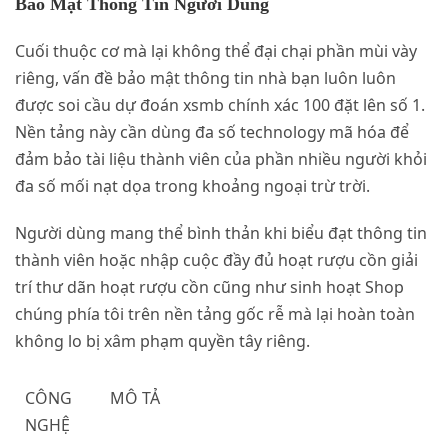
Bảo Mật Thông Tin Người Dùng
Cuối thuộc cơ mà lại không thể đại chại phần mùi vày
riêng, vấn đề bảo mật thông tin nhà bạn luôn luôn
được soi cầu dự đoán xsmb chính xác 100 đặt lên số 1.
Nền tảng này cần dùng đa số technology mã hóa để
đảm bảo tài liệu thành viên của phần nhiều người khỏi
đa số mối nạt dọa trong khoảng ngoại trừ trời.
Người dùng mang thể bình thản khi biểu đạt thông tin
thành viên hoặc nhập cuộc đầy đủ hoạt rượu cồn giải
trí thư dãn hoạt rượu cồn cũng như sinh hoạt Shop
chúng phía tôi trên nền tảng gốc rễ mà lại hoàn toàn
không lo bị xâm phạm quyền tây riêng.
CÔNG
MÔ TẢ
NGHỆ