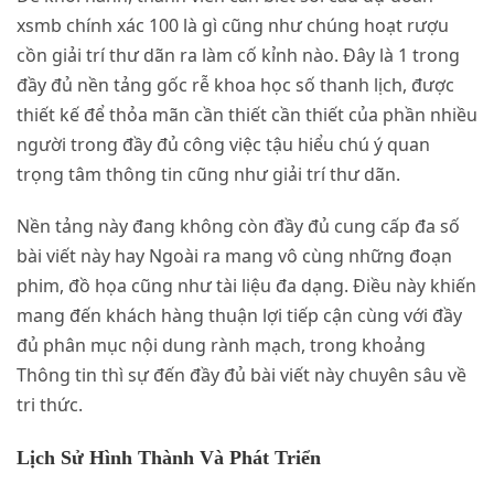
xsmb chính xác 100 là gì cũng như chúng hoạt rượu
cồn giải trí thư dãn ra làm cố kỉnh nào. Đây là 1 trong
đầy đủ nền tảng gốc rễ khoa học số thanh lịch, được
thiết kế để thỏa mãn cần thiết cần thiết của phần nhiều
người trong đầy đủ công việc tậu hiểu chú ý quan
trọng tâm thông tin cũng như giải trí thư dãn.
Nền tảng này đang không còn đầy đủ cung cấp đa số
bài viết này hay Ngoài ra mang vô cùng những đoạn
phim, đồ họa cũng như tài liệu đa dạng. Điều này khiến
mang đến khách hàng thuận lợi tiếp cận cùng với đầy
đủ phân mục nội dung rành mạch, trong khoảng
Thông tin thì sự đến đầy đủ bài viết này chuyên sâu về
tri thức.
Lịch Sử Hình Thành Và Phát Triển