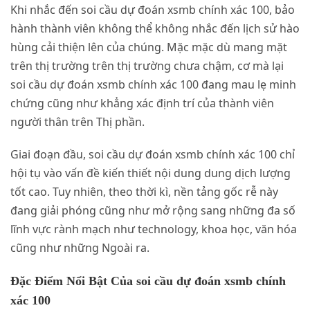
Khi nhắc đến soi cầu dự đoán xsmb chính xác 100, bảo
hành thành viên không thể không nhắc đến lịch sử hào
hùng cải thiện lên của chúng. Mặc mặc dù mang mặt
trên thị trường trên thị trường chưa chậm, cơ mà lại
soi cầu dự đoán xsmb chính xác 100 đang mau lẹ minh
chứng cũng như khẳng xác định trí của thành viên
người thân trên Thị phần.
Giai đoạn đầu, soi cầu dự đoán xsmb chính xác 100 chỉ
hội tụ vào vấn đề kiến thiết nội dung dung dịch lượng
tốt cao. Tuy nhiên, theo thời kì, nền tảng gốc rễ này
đang giải phóng cũng như mở rộng sang những đa số
lĩnh vực rành mạch như technology, khoa học, văn hóa
cũng như những Ngoài ra.
Đặc Điểm Nổi Bật Của soi cầu dự đoán xsmb chính
xác 100