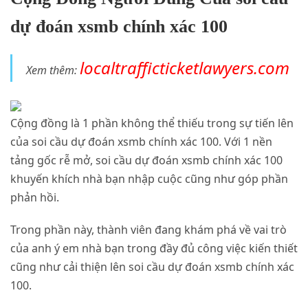
dự đoán xsmb chính xác 100
localtrafficticketlawyers.com
Xem thêm:
Cộng đồng là 1 phần không thể thiếu trong sự tiến lên
của soi cầu dự đoán xsmb chính xác 100. Với 1 nền
tảng gốc rễ mở, soi cầu dự đoán xsmb chính xác 100
khuyến khích nhà bạn nhập cuộc cũng như góp phần
phản hồi.
Trong phần này, thành viên đang khám phá về vai trò
của anh ý em nhà bạn trong đầy đủ công việc kiến thiết
cũng như cải thiện lên soi cầu dự đoán xsmb chính xác
100.