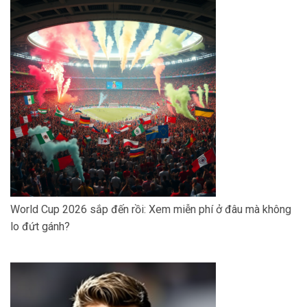
World Cup 2026 sắp đến rồi: Xem miễn phí ở đâu mà không
lo đứt gánh?