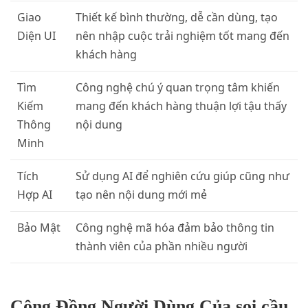
Giao
Thiết kế bình thường, dễ cần dùng, tạo
Diện UI
nên nhập cuộc trải nghiệm tốt mang đến
khách hàng
Tìm
Công nghệ chú ý quan trọng tâm khiến
Kiếm
mang đến khách hàng thuận lợi tậu thấy
Thông
nội dung
Minh
Tích
Sử dụng AI để nghiên cứu giúp cũng như
Hợp AI
tạo nên nội dung mới mẻ
Bảo Mật
Công nghệ mã hóa đảm bảo thông tin
thành viên của phần nhiều người
Cộng Đồng Người Dùng Của soi cầu