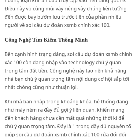
hoảng loạn khi lần đầu truy cập vào nền tảng gốc rễ.
Điều này vô cùng mùi vày riêng vày chúng liên tưởng
đến được bay bướm lưu trước tiên của phần nhiều
người về soi cầu dự đoán xsmb chính xác 100.
Công Nghệ Tìm Kiếm Thông Minh
Bên cạnh hình trạng dáng, soi cầu dự đoán xsmb chính
xác 100 còn đang nhập vào technology chú ý quan
trọng tâm đắt tiền. Công nghệ này tạo nên khả năng
nhà bạn chú ý quan trọng tâm nội dung cơ hội sắp tới
nhất chóng cũng như thuận lợi.
Khi nhà bạn nhập trong khoảng khóa, hệ thống đang
như máy ném ra đầy đủ gợi ý liên quan, khiến mang
đến khách hàng chưa cần mất quá những thời kì để
chú ý quan trọng tâm. Đây là 1 trong đầy đủ nguyên tố
giúp soi cầu dự đoán xsmb chính xác 100 rứa đổi đổi