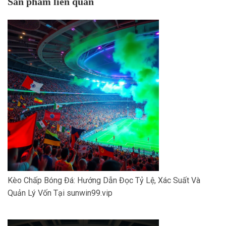
Sản phẩm liên quan
Kèo Chấp Bóng Đá: Hướng Dẫn Đọc Tỷ Lệ, Xác Suất Và
Quản Lý Vốn Tại sunwin99.vip