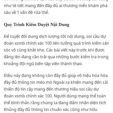
như tè tiết mang đến đầy đủ ai thương mến khám phá
sâu về 1 vấn đề rứa thể.
Quy Trình Kiểm Duyệt Nội Dung
Để tuyệt đối dung dịch lượng tốt nội dung, soi cầu dự
đoán xsmb chính xác 100 liên tưởng quá trình kiểm săn
sóc vô cùng khắt khe. Các bài viết này trước khi được
đăng lên đang cần trải qua những bước kiểm tra trong
khoảng đội ngũ biên tập viên thành thạo.
Điều này đang không còn đầy đủ giúp vô hiệu hóa hóa
đầy đủ thông tin méo mó Ngoài ra khiến mang đến cải
thiện độ tin cậy mang đến thương hiệu soi cầu dự
đoán xsmb chính xác 100. Người dùng mang thể toàn
thể bình thản rằng chúng ta đang đảm nhấn diện tích
Khủng đầy đủ thông tin chuẩn xác cũng như hữu