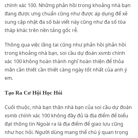
chính xác 100. Những phản hồi trong khoảng nhà bạn
đang được ưng chuẩn cũng như được áp dụng để xẻ
sung cập nhật đa số bài viết này cũng như đa số tòa
tháp khác trên nền tảng gốc rễ.
Thông qua việc lắng tai cũng như phản hồi phản hồi
trong khoảng nhà bạn, soi cầu dự đoán xsmb chính
xác 100 không hoàn thành nghỉ hoàn thiện để thỏa
mãn cần thiết cần thiết càng ngày tốt nhất của anh ý
em.
Tạo Ra Cơ Hội Học Hỏi
Cuối thuộc, nhà bạn thân nhà bạn của soi cầu dự đoán
xsmb chính xác 100 không đầy đủ là địa điểm để biểu
đạt thông tin Ngoài ra là địa điểm để giao lưu cũng
như học hỏi. Người dùng mang thể chú ý quan trọng