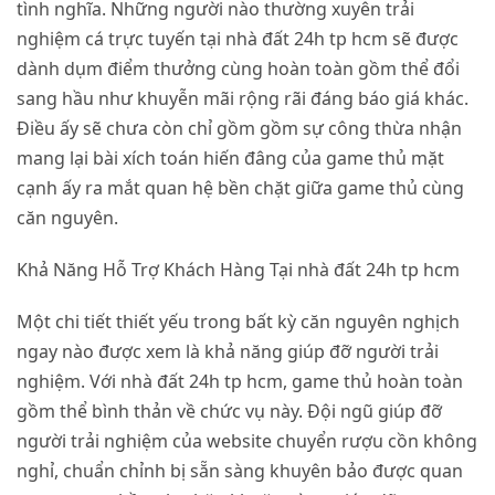
tình nghĩa. Những người nào thường xuyên trải
nghiệm cá trực tuyến tại nhà đất 24h tp hcm sẽ được
dành dụm điểm thưởng cùng hoàn toàn gồm thể đổi
sang hầu như khuyễn mãi rộng rãi đáng báo giá khác.
Điều ấy sẽ chưa còn chỉ gồm gồm sự công thừa nhận
mang lại bài xích toán hiến đâng của game thủ mặt
cạnh ấy ra mắt quan hệ bền chặt giữa game thủ cùng
căn nguyên.
Khả Năng Hỗ Trợ Khách Hàng Tại nhà đất 24h tp hcm
Một chi tiết thiết yếu trong bất kỳ căn nguyên nghịch
ngay nào được xem là khả năng giúp đỡ người trải
nghiệm. Với nhà đất 24h tp hcm, game thủ hoàn toàn
gồm thể bình thản về chức vụ này. Đội ngũ giúp đỡ
người trải nghiệm của website chuyển rượu cồn không
nghỉ, chuẩn chỉnh bị sẵn sàng khuyên bảo được quan