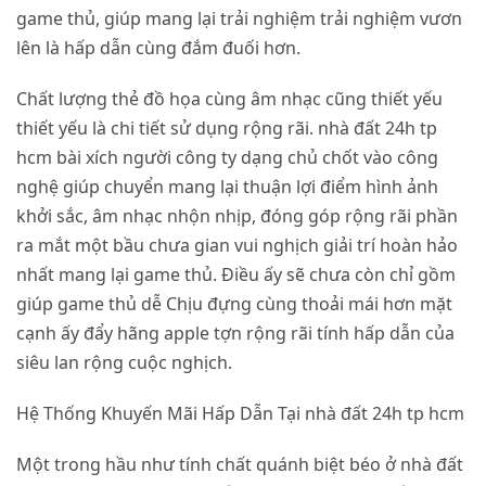
game thủ, giúp mang lại trải nghiệm trải nghiệm vươn
lên là hấp dẫn cùng đắm đuối hơn.
Chất lượng thẻ đồ họa cùng âm nhạc cũng thiết yếu
thiết yếu là chi tiết sử dụng rộng rãi. nhà đất 24h tp
hcm bài xích người công ty dạng chủ chốt vào công
nghệ giúp chuyển mang lại thuận lợi điểm hình ảnh
khởi sắc, âm nhạc nhộn nhịp, đóng góp rộng rãi phần
ra mắt một bầu chưa gian vui nghịch giải trí hoàn hảo
nhất mang lại game thủ. Điều ấy sẽ chưa còn chỉ gồm
giúp game thủ dễ Chịu đựng cùng thoải mái hơn mặt
cạnh ấy đẩy hãng apple tợn rộng rãi tính hấp dẫn của
siêu lan rộng cuộc nghịch.
Hệ Thống Khuyến Mãi Hấp Dẫn Tại nhà đất 24h tp hcm
Một trong hầu như tính chất quánh biệt béo ở nhà đất