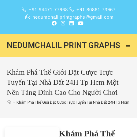
+91 94471 77968
+91 80861 73967
nedumchalilprintgraphs@gmail.com
NEDUMCHALIL PRINT GRAPHS
Khám Phá Thế Giới Đặt Cược Trực
Tuyến Tại Nhà Đất 24H Tp Hcm Một
Nền Tảng Đỉnh Cao Cho Người Chơi
>
Khám Phá Thế Giới Đặt Cược Trực Tuyến Tại Nhà Đất 24H Tp Hcm Mộ
Khám Phá Thế