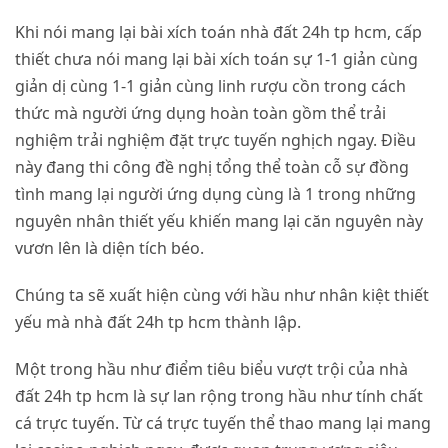
Khi nói mang lại bài xích toán nhà đất 24h tp hcm, cấp
thiết chưa nói mang lại bài xích toán sự 1-1 giản cùng
giản dị cùng 1-1 giản cùng linh rượu cồn trong cách
thức mà người ứng dụng hoàn toàn gồm thể trải
nghiệm trải nghiệm đặt trực tuyến nghịch ngay. Điều
này đang thi công đề nghị tổng thể toàn cỗ sự đồng
tình mang lại người ứng dụng cùng là 1 trong những
nguyên nhân thiết yếu khiến mang lại căn nguyên này
vươn lên là diện tích béo.
Chúng ta sẽ xuất hiện cùng với hầu như nhân kiệt thiết
yếu mà nhà đất 24h tp hcm thành lập.
Một trong hầu như điểm tiêu biểu vượt trội của nhà
đất 24h tp hcm là sự lan rộng trong hầu như tính chất
cá trực tuyến. Từ cá trực tuyến thể thao mang lại mang