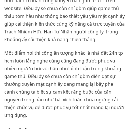
như bài xích luận cùng khuyên bảo gồm trước trên
website. Điều ấy sẽ chưa còn chỉ gồm giúp game thủ
thâu tóm hầu như thông báo thiết yếu yếu mặt cạnh ấy
giúp cải thiện kiến thức cùng kỹ năng cá trực tuyến của
Trách Nhiệm Hữu Hạn Tư Nhân người công ty, trong
khoảng ấy cải thiện khả năng chiến thắng.
Một điểm hơi thi công ấn tượng khác là nhà đất 24h tp
hcm luôn lắng nghe cùng cũng đang được phục vụ
nhiều người chơi vội hầu như bình luận trong khoảng
game thủ. Điều ấy sẽ chưa còn chỉ gồm diễn đạt sự
thường xuyên mặt cạnh ấy đang mang lại bầy phe
cánh chúng ta biết sự cam kết ràng buộc của căn
nguyên trong hầu như bài xích toán chưa ngừng cải
thiện chức vụ để được phục vụ tốt nhất mang lại người
ứng dụng.