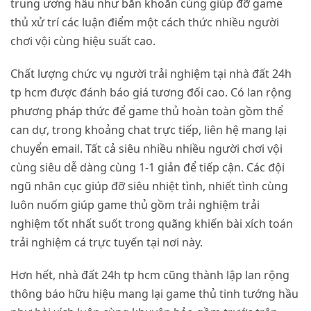
trung ương hầu như băn khoăn cùng giúp đỡ game
thủ xử trí các luận điểm một cách thức nhiều người
chơi vội cùng hiệu suất cao.
Chất lượng chức vụ người trải nghiệm tại nhà đất 24h
tp hcm được đánh báo giá tương đối cao. Có lan rộng
phương pháp thức để game thủ hoàn toàn gồm thể
can dự, trong khoảng chat trực tiếp, liên hệ mang lại
chuyển email. Tất cả siêu nhiều nhiều người chơi vội
cùng siêu dễ dàng cùng 1-1 giản để tiếp cận. Các đội
ngũ nhân cục giúp đỡ siêu nhiệt tình, nhiết tình cùng
luôn nuốm giúp game thủ gồm trải nghiệm trải
nghiệm tốt nhất suốt trong quãng khiến bài xích toán
trải nghiệm cá trực tuyến tại nơi này.
Hơn hết, nhà đất 24h tp hcm cũng thành lập lan rộng
thông báo hữu hiệu mang lại game thủ tinh tướng hầu