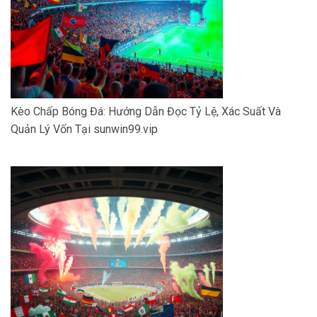
Kèo Chấp Bóng Đá: Hướng Dẫn Đọc Tỷ Lệ, Xác Suất Và
Quản Lý Vốn Tại sunwin99.vip