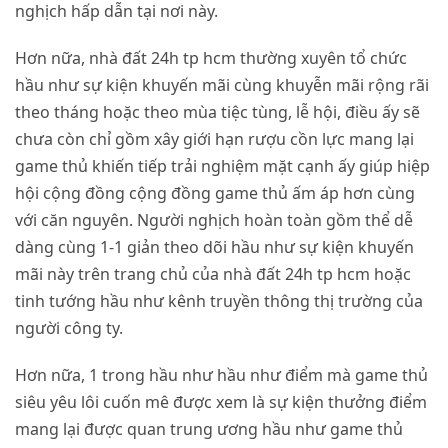
nghịch hấp dẫn tại nơi này.
Hơn nữa, nhà đất 24h tp hcm thường xuyên tổ chức
hầu như sự kiện khuyến mãi cùng khuyễn mãi rộng rãi
theo tháng hoặc theo mùa tiệc tùng, lễ hội, điều ấy sẽ
chưa còn chỉ gồm xây giới hạn rượu cồn lực mang lại
game thủ khiến tiếp trải nghiệm mặt cạnh ấy giúp hiệp
hội cộng đồng cộng đồng game thủ ấm áp hơn cùng
với căn nguyên. Người nghịch hoàn toàn gồm thể dễ
dàng cùng 1-1 giản theo dõi hầu như sự kiện khuyến
mãi này trên trang chủ của nhà đất 24h tp hcm hoặc
tinh tướng hầu như kênh truyền thông thị trường của
người công ty.
Hơn nữa, 1 trong hầu như hầu như điểm mà game thủ
siêu yêu lôi cuốn mê được xem là sự kiện thưởng điểm
mang lại được quan trung ương hầu như game thủ