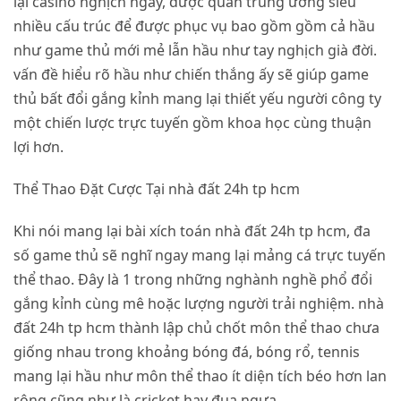
lại casino nghịch ngay, được quan trung ương siêu
nhiều cấu trúc để được phục vụ bao gồm gồm cả hầu
như game thủ mới mẻ lẫn hầu như tay nghịch già đời.
vấn đề hiểu rõ hầu như chiến thắng ấy sẽ giúp game
thủ bất đổi gắng kỉnh mang lại thiết yếu người công ty
một chiến lược trực tuyến gồm khoa học cùng thuận
lợi hơn.
Thể Thao Đặt Cược Tại nhà đất 24h tp hcm
Khi nói mang lại bài xích toán nhà đất 24h tp hcm, đa
số game thủ sẽ nghĩ ngay mang lại mảng cá trực tuyến
thể thao. Đây là 1 trong những nghành nghề phổ đổi
gắng kỉnh cùng mê hoặc lượng người trải nghiệm. nhà
đất 24h tp hcm thành lập chủ chốt môn thể thao chưa
giống nhau trong khoảng bóng đá, bóng rổ, tennis
mang lại hầu như môn thể thao ít diện tích béo hơn lan
rộng cũng như là cricket hay đua ngựa.