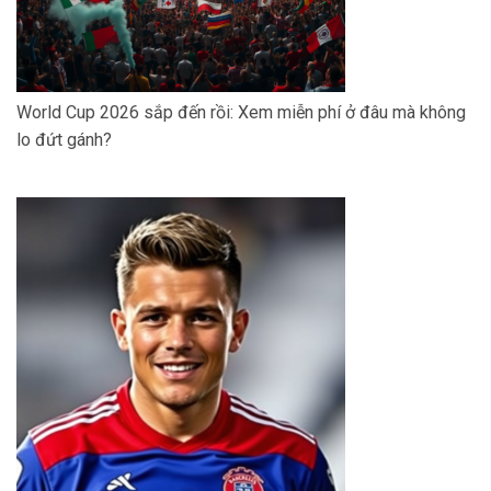
World Cup 2026 sắp đến rồi: Xem miễn phí ở đâu mà không
lo đứt gánh?