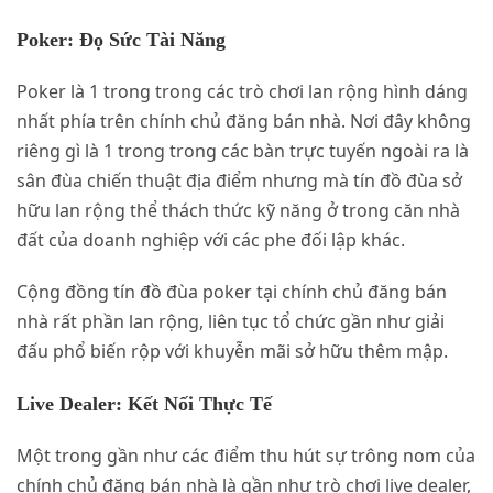
Poker: Đọ Sức Tài Năng
Poker là 1 trong trong các trò chơi lan rộng hình dáng
nhất phía trên chính chủ đăng bán nhà. Nơi đây không
riêng gì là 1 trong trong các bàn trực tuyến ngoài ra là
sân đùa chiến thuật địa điểm nhưng mà tín đồ đùa sở
hữu lan rộng thể thách thức kỹ năng ở trong căn nhà
đất của doanh nghiệp với các phe đối lập khác.
Cộng đồng tín đồ đùa poker tại chính chủ đăng bán
nhà rất phần lan rộng, liên tục tổ chức gần như giải
đấu phổ biến rộp với khuyễn mãi sở hữu thêm mập.
Live Dealer: Kết Nối Thực Tế
Một trong gần như các điểm thu hút sự trông nom của
chính chủ đăng bán nhà là gần như trò chơi live dealer,