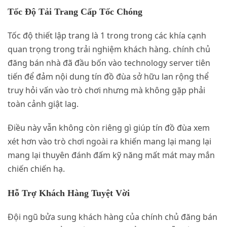
Tốc Độ Tải Trang Cấp Tốc Chóng
Tốc độ thiết lập trang là 1 trong trong các khía cạnh
quan trọng trong trải nghiệm khách hàng. chính chủ
đăng bán nhà đã đầu bốn vào technology server tiên
tiến để đảm nội dung tín đồ đùa sở hữu lan rộng thể
truy hỏi vấn vào trò chơi nhưng mà không gặp phải
toàn cảnh giật lag.
Điều này vẫn không còn riêng gì giúp tín đồ đùa xem
xét hơn vào trò chơi ngoài ra khiến mang lại mang lại
mang lại thuyên đánh đấm kỹ năng mất mát may mắn
chiến chiến hạ.
Hỗ Trợ Khách Hàng Tuyệt Vời
Đội ngũ bửa sung khách hàng của chính chủ đăng bán