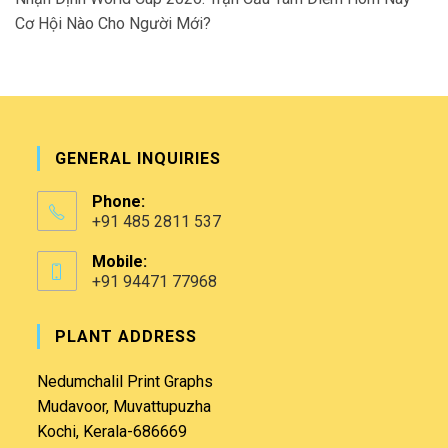
Cơ Hội Nào Cho Người Mới?
GENERAL INQUIRIES
Phone:
+91 485 2811 537
Mobile:
+91 94471 77968
PLANT ADDRESS
Nedumchalil Print Graphs
Mudavoor, Muvattupuzha
Kochi, Kerala-686669