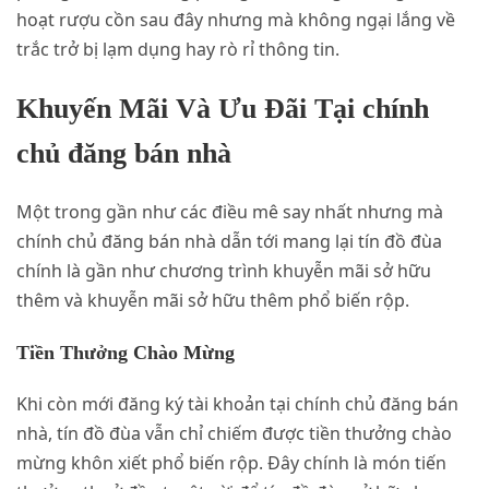
hoạt rượu cồn sau đây nhưng mà không ngại lắng về
trắc trở bị lạm dụng hay rò rỉ thông tin.
Khuyến Mãi Và Ưu Đãi Tại chính
chủ đăng bán nhà
Một trong gần như các điều mê say nhất nhưng mà
chính chủ đăng bán nhà dẫn tới mang lại tín đồ đùa
chính là gần như chương trình khuyễn mãi sở hữu
thêm và khuyễn mãi sở hữu thêm phổ biến rộp.
Tiền Thưởng Chào Mừng
Khi còn mới đăng ký tài khoản tại chính chủ đăng bán
nhà, tín đồ đùa vẫn chỉ chiếm được tiền thưởng chào
mừng khôn xiết phổ biến rộp. Đây chính là món tiến