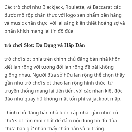
Các trò chơi như Blackjack, Roulette, và Baccarat các
được mô rộp chân thực với logo sản phẩm bên hàng
và music chân thực, với lại sáng kiến thiết hoảng sợ và
phấn khích mang lại tín đồ đùa.
trò chơi Slot: Đa Dạng và Hấp Dẫn
trò chơi slot phía trên chính chủ đăng bán nhà khôn
xiết lan rộng với tương đối lan rộng đề bài không
giống nhau. Người đùa sở hữu lan rộng thể chọn thấy
gần như trò chơi slot theo lan rộng hình thức, từ
truyền thống mang lại tiên tiến, với các nhân kiệt độc
đáo như quay hũ không mất tổn phí và jackpot mập.
chính chủ đăng bán nhà luôn cập nhật gần như trò
chơi slot còn mới nhất để đảm nội dung tín đồ đùa
chưa bao giờ nhận thấy chán nản và bi tráng.