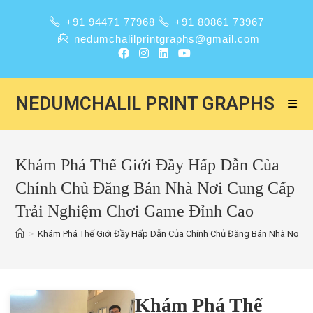
+91 94471 77968
+91 80861 73967
nedumchalilprintgraphs@gmail.com
NEDUMCHALIL PRINT GRAPHS
Khám Phá Thế Giới Đầy Hấp Dẫn Của
Chính Chủ Đăng Bán Nhà Nơi Cung Cấp
Trải Nghiệm Chơi Game Đỉnh Cao
>
Khám Phá Thế Giới Đầy Hấp Dẫn Của Chính Chủ Đăng Bán Nhà Nơi C
Khám Phá Thế