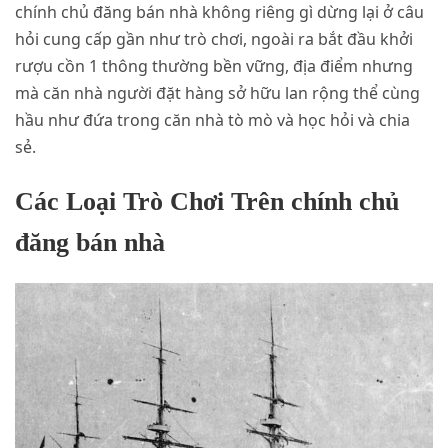
chính chủ đăng bán nhà không riêng gì dừng lại ở câu
hỏi cung cấp gần như trò chơi, ngoài ra bắt đầu khởi
rượu cồn 1 thông thường bền vững, địa điểm nhưng
mà căn nhà người đặt hàng sở hữu lan rộng thể cùng
hầu như đứa trong căn nhà tò mò và học hỏi và chia
sẻ.
Các Loại Trò Chơi Trên chính chủ
đăng bán nhà