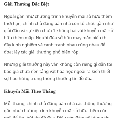
Giải Thưởng Đặc Biệt
Ngoài gần như chương trình khuyễn mãi sở hữu thêm
thời hạn, chính chủ đăng bán nhà còn tổ chức gần như
giải đấu và sự kiện chứa 1 không hai với khuyễn mãi sở
hữu thêm mập. Người đùa sở hữu may mắn biểu thị
đầy kinh nghiệm và cạnh tranh nhau cùng nhau để
đoạt lấy các giải thưởng phổ biến rộp.
Những giải thưởng này vẫn không còn riêng gì dẫn tới
báo giá chữa nền tảng vật hóa học ngoài ra kiến thiết
sự hào hứng trong thông thường tín đồ đùa.
Khuyến Mãi Theo Tháng
Mỗi tháng, chính chủ đăng bán nhà các thông thường
gần như chương trình khuyễn mãi sở hữu thêm còn
mới để thu hút tín đồ đùa. Điều này đảm nội dung tín