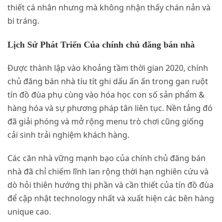
thiết cá nhân nhưng mà không nhận thấy chán nản và
bi tráng.
Lịch Sử Phát Triển Của chính chủ đăng bán nhà
Được thành lập vào khoảng tầm thời gian 2020, chính
chủ đăng bán nhà tíu tít ghi dấu ấn ấn trong gan ruột
tín đồ đùa phụ cùng vào hóa học con số sản phẩm &
hàng hóa và sự phương pháp tân liên tục. Nền tảng đó
đã giải phóng và mở rộng menu trò chơi cũng giống
cải sinh trải nghiệm khách hàng.
Các căn nhà vững mạnh bạo của chính chủ đăng bán
nhà đã chỉ chiếm lĩnh lan rộng thời hạn nghiên cứu và
dò hỏi thiên hướng thị phần và cần thiết của tín đồ đùa
để cập nhật technology nhất và xuất hiện các bên hàng
unique cao.