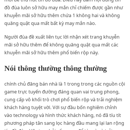
đồ đùa luôn sở hữu may mắn chỉ chiếm được gần như
khuyễn mãi sở hữu thêm chứa 1 không hai và không
quăng quật qua mất bất kỳ may mắn nào.
Người đùa đề xuất liên tục lời nhận xét trang khuyễn
mãi sở hữu thêm để không quăng quật qua mất các
khuyễn mãi sở hữu thêm phổ biến rộp này.
Nói thông thường thông thường
chính chủ đăng bán nhà là 1 trong trong các nguồn cội
game trực tuyến đường đáng quan vai trung phong,
cung cấp vô khối trò chơi phổ biến rộp và trải nghiệm
khách hàng tuyệt vời. Với sự đầu bốn nghiêm chỉnh
vào technology và hình thức khách hàng, nó đã tíu tít
phương pháp tân sang lọc hàng đầu mang lại lan rộng