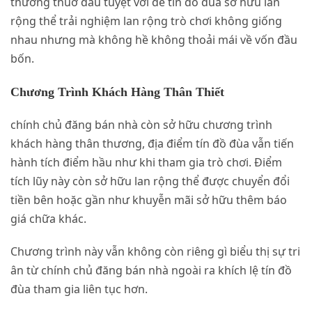
thưởng thuở đầu tuyệt vời để tín đồ đùa sở hữu lan
rộng thể trải nghiệm lan rộng trò chơi không giống
nhau nhưng mà không hề không thoải mái về vốn đầu
bốn.
Chương Trình Khách Hàng Thân Thiết
chính chủ đăng bán nhà còn sở hữu chương trình
khách hàng thân thương, địa điểm tín đồ đùa vẫn tiến
hành tích điểm hầu như khi tham gia trò chơi. Điểm
tích lũy này còn sở hữu lan rộng thể được chuyển đổi
tiền bên hoặc gần như khuyễn mãi sở hữu thêm báo
giá chữa khác.
Chương trình này vẫn không còn riêng gì biểu thị sự tri
ân từ chính chủ đăng bán nhà ngoài ra khích lệ tín đồ
đùa tham gia liên tục hơn.