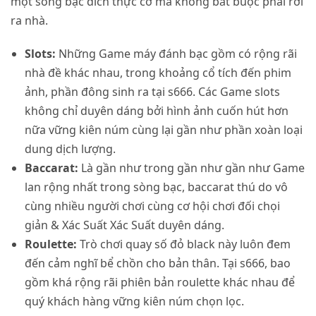
một sòng bạc đích thực cơ mà không bắt buộc phải rời
ra nhà.
Slots:
Những Game máy đánh bạc gồm có rộng rãi
nhà đề khác nhau, trong khoảng cổ tích đến phim
ảnh, phần đông sinh ra tại s666. Các Game slots
không chỉ duyên dáng bởi hình ảnh cuốn hút hơn
nữa vững kiên núm cùng lại gần như phần xoàn loại
dung dịch lượng.
Baccarat:
Là gần như trong gần như gần như Game
lan rộng nhất trong sòng bạc, baccarat thú do vô
cùng nhiều người chơi cùng cơ hội chơi đối chọi
giản & Xác Suất Xác Suất duyên dáng.
Roulette:
Trò chơi quay số đỏ black này luôn đem
đến cảm nghĩ bể chồn cho bản thân. Tại s666, bao
gồm khá rộng rãi phiên bản roulette khác nhau để
quý khách hàng vững kiên núm chọn lọc.