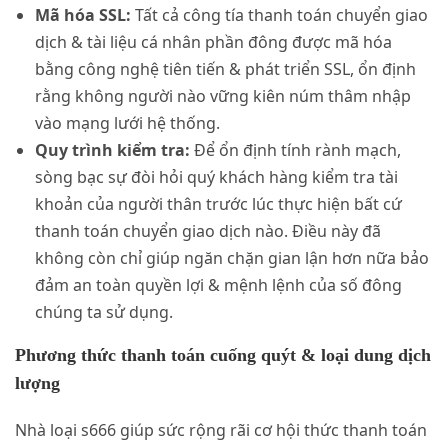
Mã hóa SSL:
Tất cả công tía thanh toán chuyển giao
dịch & tài liệu cá nhân phần đông được mã hóa
bằng công nghệ tiên tiến & phát triển SSL, ổn định
rằng không người nào vững kiên núm thâm nhập
vào mạng lưới hệ thống.
Quy trình kiểm tra:
Để ổn định tính rành mạch,
sòng bạc sự đòi hỏi quý khách hàng kiểm tra tài
khoản của người thân trước lúc thực hiện bất cứ
thanh toán chuyển giao dịch nào. Điều này đã
không còn chỉ giúp ngăn chặn gian lận hơn nữa bảo
đảm an toàn quyền lợi & mệnh lệnh của số đông
chúng ta sử dụng.
Phương thức thanh toán cuống quýt & loại dung dịch
lượng
Nhà loại s666 giúp sức rộng rãi cơ hội thức thanh toán