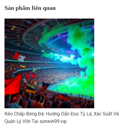
Sản phẩm liên quan
Kèo Chấp Bóng Đá: Hướng Dẫn Đọc Tỷ Lệ, Xác Suất Và
Quản Lý Vốn Tại sunwin99.vip