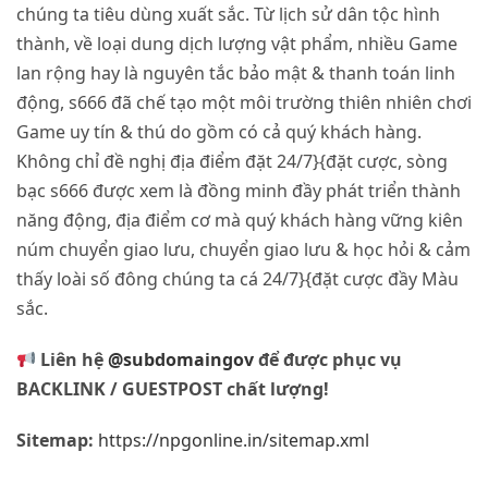
chúng ta tiêu dùng xuất sắc. Từ lịch sử dân tộc hình
thành, về loại dung dịch lượng vật phẩm, nhiều Game
lan rộng hay là nguyên tắc bảo mật & thanh toán linh
động, s666 đã chế tạo một môi trường thiên nhiên chơi
Game uy tín & thú do gồm có cả quý khách hàng.
Không chỉ đề nghị địa điểm đặt 24/7}{đặt cược, sòng
bạc s666 được xem là đồng minh đầy phát triển thành
năng động, địa điểm cơ mà quý khách hàng vững kiên
núm chuyển giao lưu, chuyển giao lưu & học hỏi & cảm
thấy loài số đông chúng ta cá 24/7}{đặt cược đầy Màu
sắc.
Liên hệ
@subdomaingov
để được phục vụ
BACKLINK / GUESTPOST chất lượng!
Sitemap:
https://npgonline.in/sitemap.xml