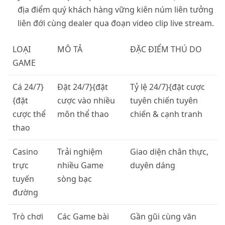
địa điểm quý khách hàng vững kiên núm liên tưởng
liên đới cùng dealer qua đoạn video clip live stream.
LOẠI
MÔ TẢ
ĐẶC ĐIỂM THÚ DO
GAME
Cá 24/7}
Đặt 24/7}{đặt
Tỷ lệ 24/7}{đặt cược
{đặt
cược vào nhiều
tuyên chiến tuyên
cược thể
môn thể thao
chiến & cạnh tranh
thao
Casino
Trải nghiệm
Giao diện chân thực,
trực
nhiều Game
duyên dáng
tuyến
sòng bạc
đường
Trò chơi
Các Game bài
Gần gũi cùng văn