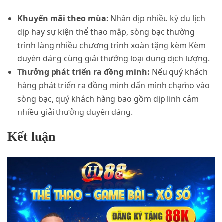
Khuyến mãi theo mùa:
Nhân dịp nhiều kỳ du lịch
dịp hay sự kiện thể thao mập, sòng bạc thường
trình làng nhiều chương trình xoàn tặng kèm Kèm
duyên dáng cùng giải thưởng loại dung dịch lượng.
Thưởng phát triển ra đồng minh:
Nếu quý khách
hàng phát triển ra đồng minh dấn mình chạm̀o vào
sòng bạc, quý khách hàng bao gồm dịp linh cảm
nhiều giải thưởng duyên dáng.
Kết luận