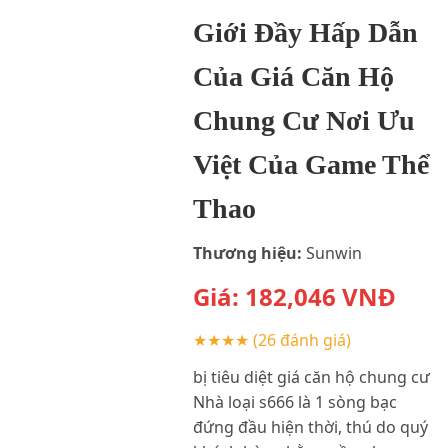
Giới Đầy Hấp Dẫn
Của Giá Căn Hộ
Chung Cư Nơi Ưu
Việt Của Game Thể
Thao
Thương hiệu:
Sunwin
Giá:
182,046
VNĐ
★★★★
(26 đánh giá)
bị tiêu diệt giá căn hộ chung cư
Nhà loại s666 là 1 sòng bạc
đứng đầu hiện thời, thú do quý