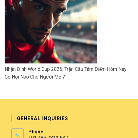
Nhận Định World Cup 2026: Trận Cầu Tâm Điểm Hôm Nay –
Cơ Hội Nào Cho Người Mới?
GENERAL INQUIRIES
Phone:
+91 485 2811 537