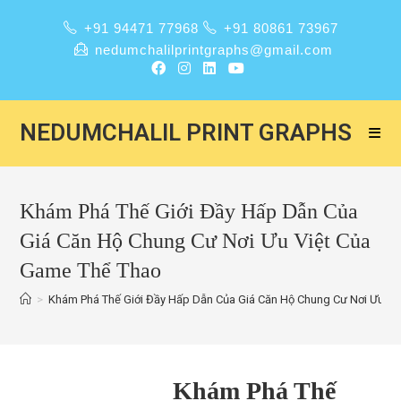
+91 94471 77968
+91 80861 73967
nedumchalilprintgraphs@gmail.com
NEDUMCHALIL PRINT GRAPHS
Khám Phá Thế Giới Đầy Hấp Dẫn Của
Giá Căn Hộ Chung Cư Nơi Ưu Việt Của
Game Thể Thao
>
Khám Phá Thế Giới Đầy Hấp Dẫn Của Giá Căn Hộ Chung Cư Nơi Ưu Vi
Khám Phá Thế