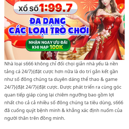
Nhà loại s666 không chỉ đối chọi giản nhà yếu là nền
tảng cá 24/7}{đặt cược hơn nữa là do trí gắn kết gần
như số đông chúng ta duyên dáng thể thao & game
24/7}{đặt 24/7}{đặt cược. Được phát triển ra cùng góc
quan tiếp giáp cùng lại chiêm ngưỡng bao gồm lợi
nhất cho cả cả nhiều số đông chúng ta tiêu dùng, s666
đã cuống quýt bệnh minh & khẳng xác định nuốm của
người thân trên đồng minh.