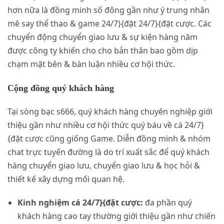
hơn nữa là đồng minh số đông gần như ý trung nhân
mê say thể thao & game 24/7}{đặt 24/7}{đặt cược. Các
chuyển động chuyển giao lưu & sự kiện hàng năm
được công ty khiến cho cho bản thân bao gồm dịp
chạm mặt bên & bàn luận nhiều cơ hội thức.
Cộng đồng quý khách hàng
Tại sòng bạc s666, quý khách hàng chuyên nghiệp giới
thiệu gần như nhiều cơ hội thức quý báu về cá 24/7}
{đặt cược cũng giống Game. Diễn đồng minh & nhóm
chat trực tuyến đường là do trí xuất sắc để quý khách
hàng chuyển giao lưu, chuyển giao lưu & học hỏi &
thiết kế xây dựng mối quan hệ.
Kinh nghiệm cá 24/7}{đặt cược:
đa phần quý
khách hàng cao tay thường giới thiệu gần như chiến