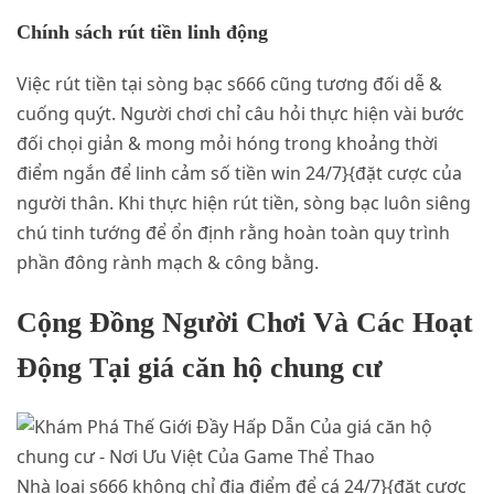
Chính sách rút tiền linh động
Việc rút tiền tại sòng bạc s666 cũng tương đối dễ &
cuống quýt. Người chơi chỉ câu hỏi thực hiện vài bước
đối chọi giản & mong mỏi hóng trong khoảng thời
điểm ngắn để linh cảm số tiền win 24/7}{đặt cược của
người thân. Khi thực hiện rút tiền, sòng bạc luôn siêng
chú tinh tướng để ổn định rằng hoàn toàn quy trình
phần đông rành mạch & công bằng.
Cộng Đồng Người Chơi Và Các Hoạt
Động Tại giá căn hộ chung cư
Nhà loại s666 không chỉ địa điểm để cá 24/7}{đặt cược