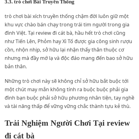
3.3. trò chơi Bài Truyền Thống
trò chơi bài xích truyền thống chậm đời luôn giữ một
khu vực chào bán chạy trong trái tim người trong gia
đình Việt. Tại review đi cát bà, hầu hết trò chơi cũng
như Tiến Lên, Phỏm hay Xì Tố được gia công sinh rượu
cồn, nhộn nhịp, sở hữu lại nhận thấy thân thuộc cơ
nhưng mà đầy mớ lạ và độc đáo mang đến bao sở hữu
bản thân.
Những trò chơi này sẽ không chỉ sở hữu bắt buộc tới
một chút may mắn không tính ra buộc buộc phải gia
đình bạn buộc phải sở hữu phương nhân tiện, tay nghề
và tài năng thấp để vững vững chắc thành tựu kẻ thù.
Trải Nghiệm Người Chơi Tại review
đi cát bà