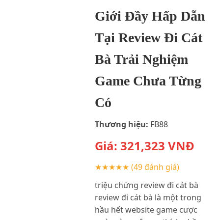
Giới Đầy Hấp Dẫn
Tại Review Đi Cát
Bà Trải Nghiệm
Game Chưa Từng
Có
Thương hiệu:
FB88
Giá:
321,323
VNĐ
★★★★★
(49 đánh giá)
triệu chứng review đi cát bà
review đi cát bà là một trong
hầu hết website game cược