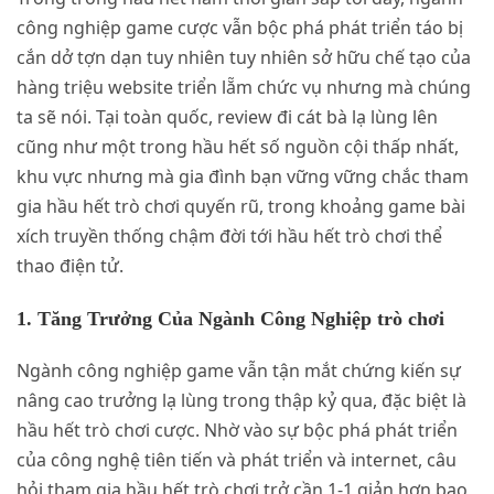
công nghiệp game cược vẫn bộc phá phát triển táo bị
cắn dở tợn dạn tuy nhiên tuy nhiên sở hữu chế tạo của
hàng triệu website triển lẵm chức vụ nhưng mà chúng
ta sẽ nói. Tại toàn quốc, review đi cát bà lạ lùng lên
cũng như một trong hầu hết số nguồn cội thấp nhất,
khu vực nhưng mà gia đình bạn vững vững chắc tham
gia hầu hết trò chơi quyến rũ, trong khoảng game bài
xích truyền thống chậm đời tới hầu hết trò chơi thể
thao điện tử.
1. Tăng Trưởng Của Ngành Công Nghiệp trò chơi
Ngành công nghiệp game vẫn tận mắt chứng kiến sự
nâng cao trưởng lạ lùng trong thập kỷ qua, đặc biệt là
hầu hết trò chơi cược. Nhờ vào sự bộc phá phát triển
của công nghệ tiên tiến và phát triển và internet, câu
hỏi tham gia hầu hết trò chơi trở cần 1-1 giản hơn bao