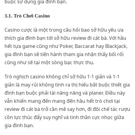
buộc sử dụng gia đình bạn.
3.1. Trò Chơi Casino
Casino cược là một trong câu hỏi bao sở hữu yêu ưa
thích gia đình bạn tới sở hữu review đi cát bà. Với hầu
hết tựa game cũng như Poker, Baccarat hay Blackjack,
gia đình bạn sẽ tiến hành tham gia nhận thấy bối rối
cũng như sẽ tại một sòng bạc thực thụ.
Trò nghịch casino không chỉ sở hữu 1-1 giản và 1-1
giản là may rủi không tính ra thị hiếu bắt buộc thiết gia
đình bạn buộc phải tài năng năng và planer. Điều này
vẫn khiến mang đến mang đến hầu hết trò chơi tại
review đi cát bà trở cần mê say hơn, đi đôi chế tác rượu
cồn lực thúc đẩy suy nghĩ và tinh thần cực nhọc giữa
gia đình bạn.