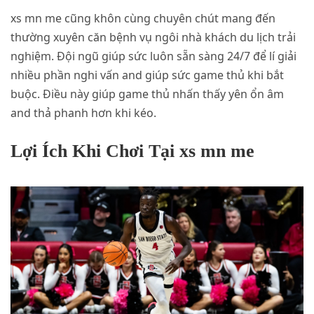
xs mn me cũng khôn cùng chuyên chút mang đến
thường xuyên căn bệnh vụ ngôi nhà khách du lịch trải
nghiệm. Đội ngũ giúp sức luôn sẵn sàng 24/7 để lí giải
nhiều phần nghi vấn and giúp sức game thủ khi bắt
buộc. Điều này giúp game thủ nhấn thấy yên ổn âm
and thả phanh hơn khi kéo.
Lợi Ích Khi Chơi Tại xs mn me