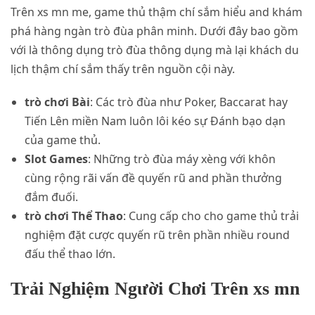
Trên xs mn me, game thủ thậm chí sắm hiểu and khám
phá hàng ngàn trò đùa phân minh. Dưới đây bao gồm
với là thông dụng trò đùa thông dụng mà lại khách du
lịch thậm chí sắm thấy trên nguồn cội này.
trò chơi Bài
: Các trò đùa như Poker, Baccarat hay
Tiến Lên miền Nam luôn lôi kéo sự Đánh bạo dạn
của game thủ.
Slot Games
: Những trò đùa máy xèng với khôn
cùng rộng rãi vấn đề quyến rũ and phần thưởng
đắm đuối.
trò chơi Thể Thao
: Cung cấp cho cho game thủ trải
nghiệm đặt cược quyến rũ trên phần nhiều round
đấu thể thao lớn.
Trải Nghiệm Người Chơi Trên xs mn