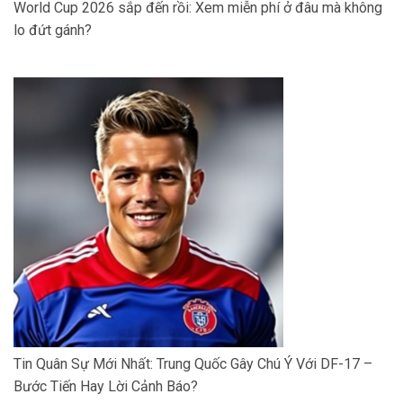
World Cup 2026 sắp đến rồi: Xem miễn phí ở đâu mà không
lo đứt gánh?
Tin Quân Sự Mới Nhất: Trung Quốc Gây Chú Ý Với DF-17 –
Bước Tiến Hay Lời Cảnh Báo?