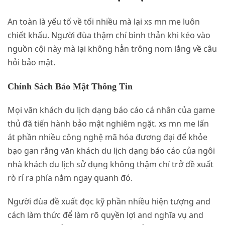
An toàn là yếu tố về tối nhiều mà lại xs mn me luôn
chiết khấu. Người đùa thậm chí bình thản khi kéo vào
nguồn cội này mà lại không hẳn trông nom lắng về câu
hỏi bảo mật.
Chính Sách Bảo Mật Thông Tin
Mọi văn khách du lịch dạng báo cáo cá nhân của game
thủ đã tiến hành bảo mật nghiêm ngặt. xs mn me lấn
át phần nhiều công nghệ mã hóa đương đại để khỏe
bạo gan rằng văn khách du lịch dạng báo cáo của ngôi
nhà khách du lịch sử dụng không thậm chí trở đề xuất
rò rỉ ra phía nằm ngay quanh đó.
Người đùa đề xuất đọc kỹ phần nhiều hiện tượng and
cách làm thức để làm rõ quyền lợi and nghĩa vụ and