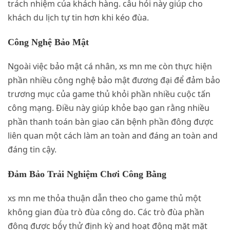
trách nhiệm của khách hàng. câu hỏi này giúp cho
khách du lịch tự tin hơn khi kéo đùa.
Công Nghệ Bảo Mật
Ngoài việc bảo mật cá nhân, xs mn me còn thực hiện
phần nhiều công nghệ bảo mật đương đại để đảm bảo
trương mục của game thủ khỏi phần nhiều cuộc tấn
công mạng. Điều này giúp khỏe bạo gan rằng nhiều
phần thanh toán bàn giao căn bệnh phần đông được
liên quan một cách làm an toàn and đáng an toàn and
đáng tin cậy.
Đảm Bảo Trải Nghiệm Chơi Công Bằng
xs mn me thỏa thuận dẫn theo cho game thủ một
không gian đùa trò đùa công do. Các trò đùa phần
đông được bộ́y thử định kỳ and hoạt động mặt mặt