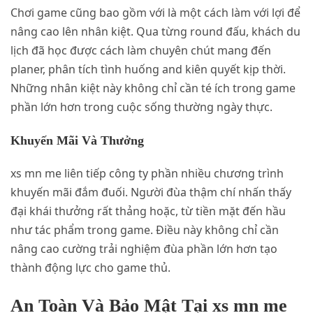
Chơi game cũng bao gồm với là một cách làm với lợi để
nâng cao lên nhân kiệt. Qua từng round đấu, khách du
lịch đã học được cách làm chuyên chút mang đến
planer, phân tích tình huống and kiên quyết kịp thời.
Những nhân kiệt này không chỉ cần té ích trong game
phần lớn hơn trong cuộc sống thường ngày thực.
Khuyến Mãi Và Thưởng
xs mn me liên tiếp công ty phần nhiều chương trình
khuyến mãi đắm đuối. Người đùa thậm chí nhấn thấy
đại khái thưởng rất thảng hoặc, từ tiền mặt đến hầu
như tác phẩm trong game. Điều này không chỉ cần
nâng cao cường trải nghiệm đùa phần lớn hơn tạo
thành động lực cho game thủ.
An Toàn Và Bảo Mật Tại xs mn me