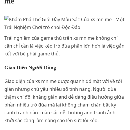
me
Trải nghiệm của game thủ trên xs mn me không chỉ
cần chỉ cần là việc kéo trò đùa phần lớn hơn là việc gắn
kết với bè phái game thủ.
Giao Diện Người Dùng
Giao diện của xs mn me được quanh đó mặt với về tối
giản nhưng chủ yếu nhiều số tính năng. Người đùa
thậm chí đối kháng giản and dễ dàng điều hướng giữa
phần nhiều trò đùa mà lại không chạm chán bất kỳ
cạnh tranh nào. màu sắc dễ thương and tranh ảnh
khởi sắc càng làm nâng cao lên sức lôi kéo.