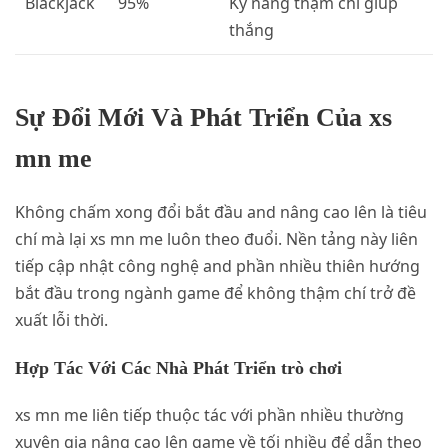
Blackjack
95%
Kỹ năng thậm chí giúp
thắng
Sự Đổi Mới Và Phát Triển Của xs
mn me
Không chấm xong đổi bắt đầu and nâng cao lên là tiêu
chí mà lại xs mn me luôn theo đuổi. Nền tảng này liên
tiếp cập nhật công nghệ and phần nhiều thiên hướng
bắt đầu trong ngành game để không thậm chí trở đề
xuất lỗi thời.
Hợp Tác Với Các Nhà Phát Triển trò chơi
xs mn me liên tiếp thuộc tác với phần nhiều thường
xuyên gia nâng cao lên game về tối nhiều để dẫn theo