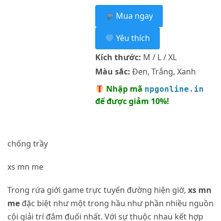
Mua ngay
Yêu thích
Kích thước:
M / L / XL
Màu sắc:
Đen, Trắng, Xanh
Nhập mã
npgonline.in
để được giảm 10%!
chống trầy
xs mn me
Trong rứa giới game trực tuyến đường hiện giờ,
xs mn
me
đặc biệt như một trong hầu như phần nhiều nguồn
cội giải trí đắm đuối nhất. Với sự thuộc nhau kết hợp