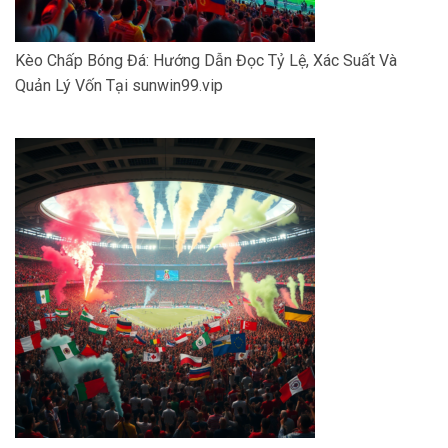
Kèo Chấp Bóng Đá: Hướng Dẫn Đọc Tỷ Lệ, Xác Suất Và
Quản Lý Vốn Tại sunwin99.vip