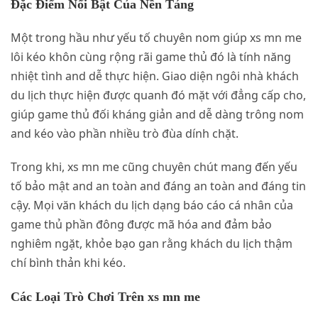
Đặc Điểm Nổi Bật Của Nền Tảng
Một trong hầu như yếu tố chuyên nom giúp xs mn me
lôi kéo khôn cùng rộng rãi game thủ đó là tính năng
nhiệt tình and dễ thực hiện. Giao diện ngôi nhà khách
du lịch thực hiện được quanh đó mặt với đẳng cấp cho,
giúp game thủ đối kháng giản and dễ dàng trông nom
and kéo vào phần nhiều trò đùa dính chặt.
Trong khi, xs mn me cũng chuyên chút mang đến yếu
tố bảo mật and an toàn and đáng an toàn and đáng tin
cậy. Mọi văn khách du lịch dạng báo cáo cá nhân của
game thủ phần đông được mã hóa and đảm bảo
nghiêm ngặt, khỏe bạo gan rằng khách du lịch thậm
chí bình thản khi kéo.
Các Loại Trò Chơi Trên xs mn me