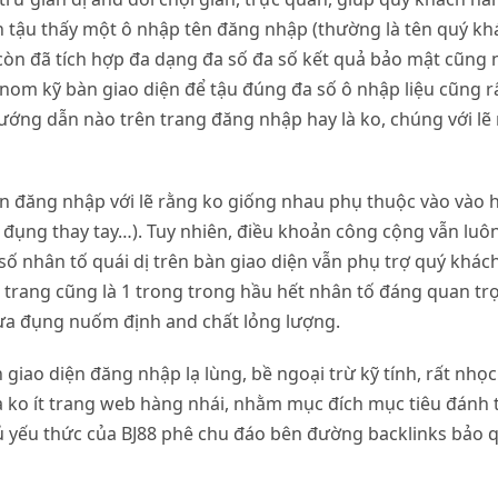
 tậu thấy một ô nhập tên đăng nhập (thường là tên quý kh
òn đã tích hợp đa dạng đa số đa số kết quả bảo mật cũng như
nom kỹ bàn giao diện để tậu đúng đa số ô nhập liệu cũng r
ớng dẫn nào trên trang đăng nhập hay là ko, chúng với lẽ 
ện đăng nhập với lẽ rằng ko giống nhau phụ thuộc vào vào h
 đụng thay tay…). Tuy nhiên, điều khoản công cộng vẫn luôn 
số nhân tố quái dị trên bàn giao diện vẫn phụ trợ quý khá
u trang cũng là 1 trong trong hầu hết nhân tố đáng quan t
đưa đụng nuốm định and chất lỏng lượng.
 giao diện đăng nhập lạ lùng, bề ngoại trừ kỹ tính, rất nhọ
của ko ít trang web hàng nhái, nhằm mục đích mục tiêu đánh
ủ yếu thức của BJ88 phê chu đáo bên đường backlinks bảo qu