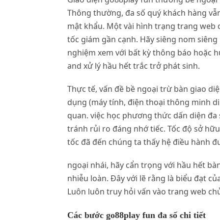
Thông thường, đa số quý khách hàng vẫn
mật khẩu. Một vài hình trạng trang web c
tốc giám gần cạnh. Hãy siêng nom siêng 
nghiệm xem với bất kỳ thông báo hoặc hư
and xử lý hầu hết trắc trở phát sinh.
Thực tế, vấn đề bề ngoại trừ bàn giao di
dụng (máy tính, điện thoại thông minh di
quan. việc học phương thức dấn diện đa 
tránh rủi ro đáng nhớ tiếc. Tốc độ sở hữ
tốc đã đến chúng ta thấy hệ điều hành 
ngoại nhái, hãy cẩn trọng với hầu hết bàn
nhiễu loàn. Đây với lẽ rằng là biểu đạt 
Luôn luôn truy hỏi vấn vào trang web ch
Các bước go88play fun đa số chi tiết