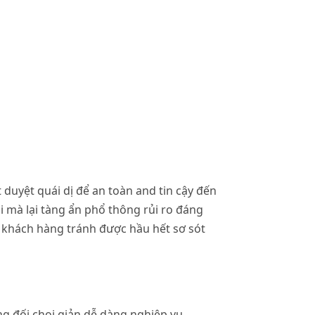
duyệt quái dị để an toàn and tin cậy đến
 mà lại tàng ẩn phổ thông rủi ro đáng
 khách hàng tránh được hầu hết sơ sót
ng đối chọi giản dễ dàng nghiệp vụ.