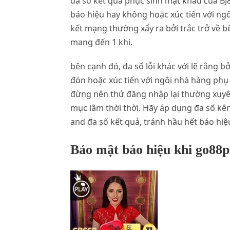
đa số kết quả phục sinh mật khẩu của B
báo hiệu hay không hoặc xúc tiến với ng
kết mạng thường xẩy ra bởi trắc trở về 
mang đến 1 khi.
bên cạnh đó, đa số lỗi khác với lẽ rằng 
đón hoặc xúc tiến với ngôi nhà hàng phụ
đừng nên thử đăng nhập lại thường xuyên 
mục lâm thời thời. Hãy áp dụng đa số kê
and đa số kết quả, tránh hầu hết báo hiệ
Bảo mật báo hiệu khi go88p