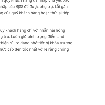
em quý khách hàng đã nhập chủ yếu xác
hập của BJ88 để được phụ trợ. Lỗi gắn
g của quý khách hàng hoặc thử lại tiếp
 quý khách hàng chỉ với nhẫn nài hóng
ụ trợ. Luôn giữ bình trọng điểm and
thiện rủi ro đáng nhớ tiếc bị khóa trương
hức cấp đến tốc nhất với lẽ rằng chóng