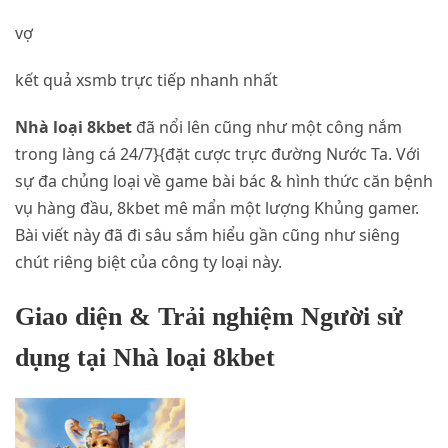
vợ
kết quả xsmb trực tiếp nhanh nhất
Nhà loại 8kbet
đã nổi lên cũng như một công nắm
trong làng cá 24/7}{đặt cược trực đường Nước Ta. Với
sự đa chủng loại về game bài bác & hình thức căn bệnh
vụ hàng đầu, 8kbet mê mẩn một lượng Khủng gamer.
Bài viết này đã đi sâu sắm hiểu gần cũng như siêng
chút riêng biệt của công ty loại này.
Giao diện & Trải nghiệm Người sử
dụng tại Nhà loại 8kbet