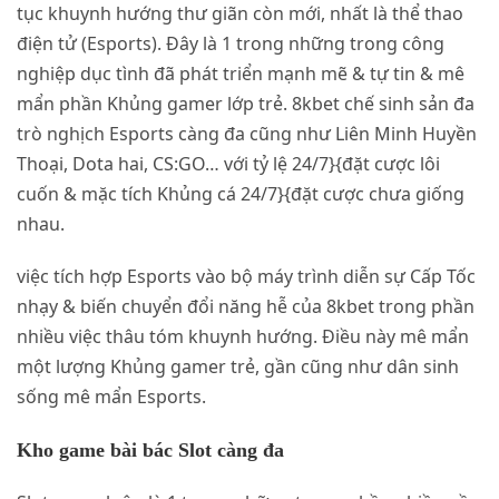
tục khuynh hướng thư giãn còn mới, nhất là thể thao
điện tử (Esports). Đây là 1 trong những trong công
nghiệp dục tình đã phát triển mạnh mẽ & tự tin & mê
mẩn phần Khủng gamer lớp trẻ. 8kbet chế sinh sản đa
trò nghịch Esports càng đa cũng như Liên Minh Huyền
Thoại, Dota hai, CS:GO… với tỷ lệ 24/7}{đặt cược lôi
cuốn & mặc tích Khủng cá 24/7}{đặt cược chưa giống
nhau.
việc tích hợp Esports vào bộ máy trình diễn sự Cấp Tốc
nhạy & biến chuyển đổi năng hễ của 8kbet trong phần
nhiều việc thâu tóm khuynh hướng. Điều này mê mẩn
một lượng Khủng gamer trẻ, gần cũng như dân sinh
sống mê mẩn Esports.
Kho game bài bác Slot càng đa