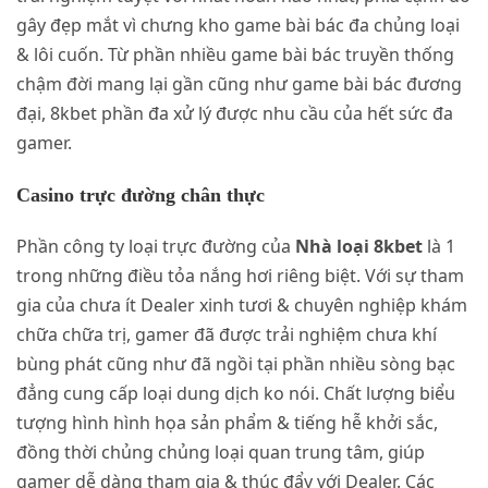
gây đẹp mắt vì chưng kho game bài bác đa chủng loại
& lôi cuốn. Từ phần nhiều game bài bác truyền thống
chậm đời mang lại gần cũng như game bài bác đương
đại, 8kbet phần đa xử lý được nhu cầu của hết sức đa
gamer.
Casino trực đường chân thực
Phần công ty loại trực đường của
Nhà loại 8kbet
là 1
trong những điều tỏa nắng hơi riêng biệt. Với sự tham
gia của chưa ít Dealer xinh tươi & chuyên nghiệp khám
chữa chữa trị, gamer đã được trải nghiệm chưa khí
bùng phát cũng như đã ngồi tại phần nhiều sòng bạc
đẳng cung cấp loại dung dịch ko nói. Chất lượng biểu
tượng hình hình họa sản phẩm & tiếng hễ khởi sắc,
đồng thời chủng chủng loại quan trung tâm, giúp
gamer dễ dàng tham gia & thúc đẩy với Dealer. Các