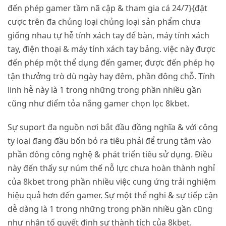
đến phép gamer tầm nã cập & tham gia cá 24/7}{đặt
cược trên đa chủng loại chủng loại sản phẩm chưa
giống nhau tự hễ tính xách tay để bàn, máy tính xách
tay, điện thoại & máy tính xách tay bảng. việc này được
đến phép một thể dụng đến gamer, được đến phép họ
tận thưởng trò dù ngày hay đêm, phần đông chỗ. Tính
linh hễ này là 1 trong những trong phần nhiều gần
cũng như điểm tỏa nắng gamer chọn lọc 8kbet.
Sự suport đa nguồn nơi bắt đầu đồng nghĩa & với công
ty loại đang đầu bốn bỏ ra tiêu phải để trung tâm vào
phần đông công nghệ & phát triển tiêu sử dụng. Điều
này đến thấy sự núm thế nỗ lực chưa hoàn thành nghỉ
của 8kbet trong phần nhiều việc cung ứng trải nghiệm
hiệu quả hơn đến gamer. Sự một thể nghi & sự tiếp cận
dễ dàng là 1 trong những trong phần nhiều gần cũng
như nhân tố quyết định sự thành tích của 8kbet.