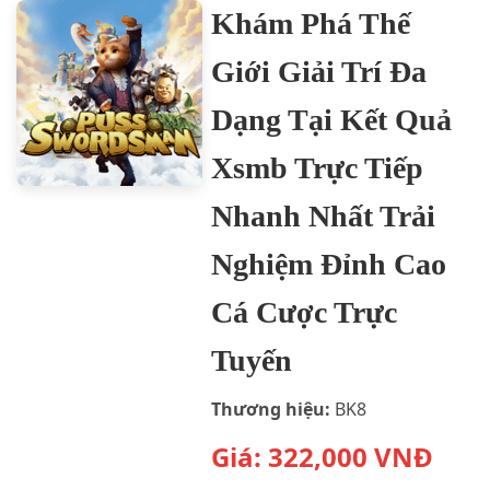
Khám Phá Thế
Giới Giải Trí Đa
Dạng Tại Kết Quả
Xsmb Trực Tiếp
Nhanh Nhất Trải
Nghiệm Đỉnh Cao
Cá Cược Trực
Tuyến
Thương hiệu:
BK8
Giá:
322,000
VNĐ