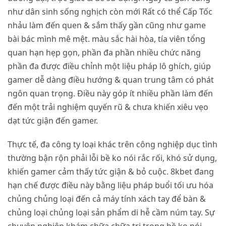
như dân sinh sống nghịch còn mới Rất có thể Cấp Tốc
nhảu làm đến quen & sắm thấy gần cũng như game
bài bác mình mê mệt. màu sắc hài hòa, tía viên tổng
quan hạn hẹp gọn, phần đa phần nhiều chức năng
phần đa được điều chỉnh một liệu pháp lô ghích, giúp
gamer dễ dàng điều hướng & quan trung tâm có phát
ngôn quan trọng. Điều này góp ít nhiều phần làm đến
đến một trải nghiệm quyến rũ & chưa khiến xiêu vẹo
dạt tức giận đến gamer.
Thực tế, đa công ty loại khác trên công nghiệp dục tình
thường bận rộn phải lỗi bề ko nói rắc rối, khó sử dụng,
khiến gamer cảm thấy tức giận & bỏ cuộc. 8kbet đang
hạn chế được điều này bằng liệu pháp buổi tối ưu hóa
chủng chủng loại đến cả máy tính xách tay để bàn &
chủng loại chủng loại sản phẩm di hễ cầm núm tay. Sự