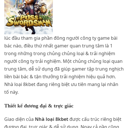
lúc đầu tham gia phần đông người công ty game bài
bác nào, điều thứ nhất gamer quan trung tâm là 1
trong những trong chủng chủng loại & trải nghiệm
người công ty trải nghiệm. Một chủng chủng loại quan
trung tâm, dễ sử dụng đã giúp gamer tập trung nghịch
liền bài bác & tận thưởng trải nghiệm hiệu quả hơn.
Nhà loại 8kbet đang riêng biệt ưu tiên mang lại nhân
tố này.
Thiết kế đương đại & trực giác
Giao diện của
Nhà loại 8kbet
được cấu trúc riêng biệt
đương đại, trực giác & dễ sử dụng. Ngay cả gần cũng