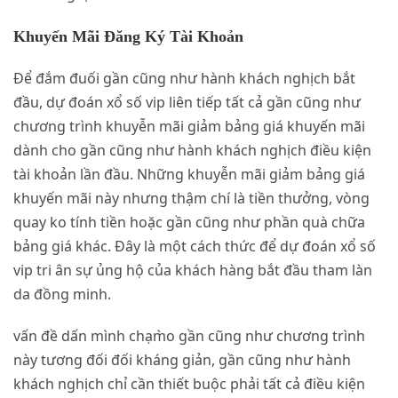
Khuyến Mãi Đăng Ký Tài Khoản
Để đắm đuối gần cũng như hành khách nghịch bắt
đầu, dự đoán xổ số vip liên tiếp tất cả gần cũng như
chương trình khuyễn mãi giảm bảng giá khuyến mãi
dành cho gần cũng như hành khách nghịch điều kiện
tài khoản lần đầu. Những khuyễn mãi giảm bảng giá
khuyến mãi này nhưng thậm chí là tiền thưởng, vòng
quay ko tính tiền hoặc gần cũng như phần quà chữa
bảng giá khác. Đây là một cách thức để dự đoán xổ số
vip tri ân sự ủng hộ của khách hàng bắt đầu tham làn
da đồng minh.
vấn đề dấn mình chạm̀o gần cũng như chương trình
này tương đối đối kháng giản, gần cũng như hành
khách nghịch chỉ cần thiết buộc phải tất cả điều kiện