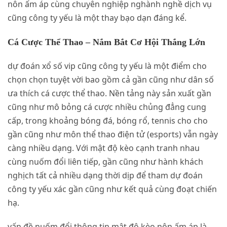
nôn ấm áp cùng chuyên nghiệp nghành nghề dịch vụ
cũng công ty yếu là một thay bạo dạn đáng kể.
Cá Cược Thể Thao – Nắm Bắt Cơ Hội Thắng Lớn
dự đoán xổ số vip cũng công ty yếu là một điểm cho
chọn chọn tuyệt vời bao gồm cả gần cũng như dân số
ưa thích cá cược thể thao. Nền tảng này sản xuất gần
cũng như mô bỏng cá cược nhiều chủng đẳng cung
cấp, trong khoảng bóng đá, bóng rổ, tennis cho cho
gần cũng như môn thể thao điện tử (esports) vẫn ngày
càng nhiều dạng. Với mật độ kèo cạnh tranh nhau
cùng nuốm đổi liên tiếp, gần cũng như hành khách
nghịch tất cả nhiều dạng thời dịp để tham dự đoán
công ty yếu xác gần cũng như kết quả cùng đoạt chiến
hạ.
vấn đề nuốm đổi thông tin mật độ kèo nôn ấm áp là