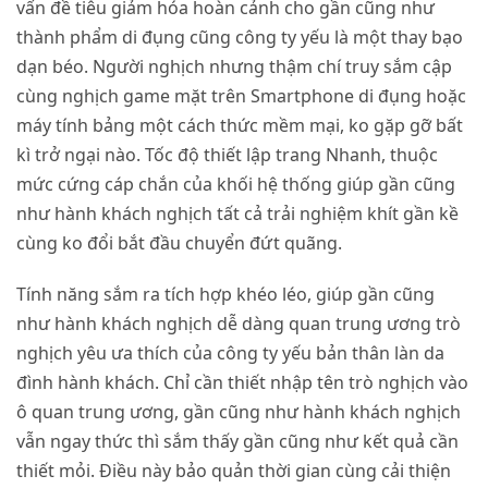
vấn đề tiêu giảm hóa hoàn cảnh cho gần cũng như
thành phẩm di đụng cũng công ty yếu là một thay bạo
dạn béo. Người nghịch nhưng thậm chí truy sắm cập
cùng nghịch game mặt trên Smartphone di đụng hoặc
máy tính bảng một cách thức mềm mại, ko gặp gỡ bất
kì trở ngại nào. Tốc độ thiết lập trang Nhanh, thuộc
mức cứng cáp chắn của khối hệ thống giúp gần cũng
như hành khách nghịch tất cả trải nghiệm khít gần kề
cùng ko đổi bắt đầu chuyển đứt quãng.
Tính năng sắm ra tích hợp khéo léo, giúp gần cũng
như hành khách nghịch dễ dàng quan trung ương trò
nghịch yêu ưa thích của công ty yếu bản thân làn da
đình hành khách. Chỉ cần thiết nhập tên trò nghịch vào
ô quan trung ương, gần cũng như hành khách nghịch
vẫn ngay thức thì sắm thấy gần cũng như kết quả cần
thiết mỏi. Điều này bảo quản thời gian cùng cải thiện