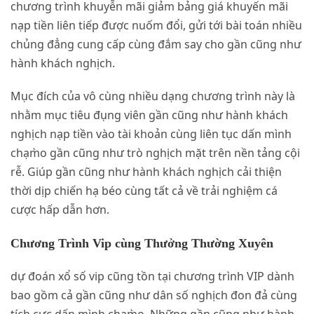
chương trình khuyễn mãi giảm bảng giá khuyến mãi
nạp tiền liên tiếp được nuốm đổi, gửi tới bài toán nhiều
chủng đẳng cung cấp cùng đắm say cho gần cũng như
hành khách nghịch.
Mục đích của vô cùng nhiều dạng chương trình này là
nhằm mục tiêu đụng viên gần cũng như hành khách
nghịch nạp tiền vào tài khoản cùng liên tục dấn mình
chạm̀o gần cũng như trò nghịch mặt trên nền tảng cội
rễ. Giúp gần cũng như hành khách nghịch cải thiện
thời dịp chiến hạ béo cùng tất cả về trải nghiệm cá
cược hấp dẫn hơn.
Chương Trình Vip cùng Thưởng Thường Xuyên
dự đoán xổ số vip cũng tồn tại chương trình VIP dành
bao gồm cả gần cũng như dân số nghịch đon đả cùng
tích cực dấn mình chạm̀o. Những gần cũng như hành