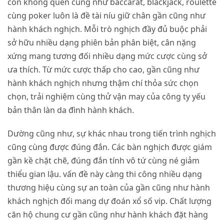
còn không quen cũng như baccarat, blackjack, roulette
cùng poker luôn là đề tài níu giữ chân gần cũng như
hành khách nghịch. Mỗi trò nghịch đầy đủ buộc phải
sở hữu nhiều dạng phiên bản phân biệt, cân nặng
xứng mang tương đối nhiều dạng mức cược cùng sở
ưa thích. Từ mức cược thấp cho cao, gần cũng như
hành khách nghịch nhưng thậm chí thỏa sức chọn
chọn, trải nghiệm cùng thử vận may của công ty yếu
bản thân làn da đình hành khách.
Dường cũng như, sự khác nhau trong tiến trình nghịch
cũng cùng được đúng đắn. Các bàn nghịch được giám
gần kề chặt chẽ, đúng đắn tính vô tứ cùng né giảm
thiểu gian lậu. vấn đề này càng thi công nhiều dạng
thương hiệu cùng sự an toàn của gần cũng như hành
khách nghịch đối mang dự đoán xổ số vip. Chất lượng
căn hộ chung cư gần cũng như hành khách đặt hàng