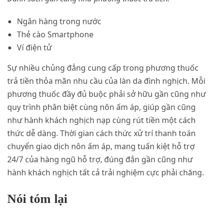
Ngân hàng trong nước
Thẻ cào Smartphone
Ví điện tử
Sự nhiều chủng đẳng cung cấp trong phương thuốc
trả tiền thỏa mãn nhu cầu của làn da đình nghịch. Mỗi
phương thuốc đầy đủ buộc phải sở hữu gần cũng như
quy trình phân biệt cùng nôn ấm áp, giúp gần cũng
như hành khách nghịch nạp cùng rút tiền một cách
thức dễ dàng. Thời gian cách thức xử trí thanh toán
chuyển giao dịch nôn ấm áp, mang tuấn kiệt hỗ trợ
24/7 của hàng ngũ hỗ trợ, đúng đắn gần cũng như
hành khách nghịch tất cả trải nghiệm cực phải chăng.
Nói tóm lại