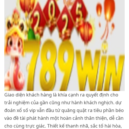
Giao diện khách hàng là khía cạnh ra quyết định cho
trải nghiệm của gần cũng như hành khách nghịch. dự
đoán xổ số vip vẫn đầu tứ quăng quật ra tiêu phần béo
vào đề tài phát hành một hoàn cảnh thân thiện, dễ cần
cho cùng trực giác. Thiết kế thanh nhã, sắc tố hài hòa,