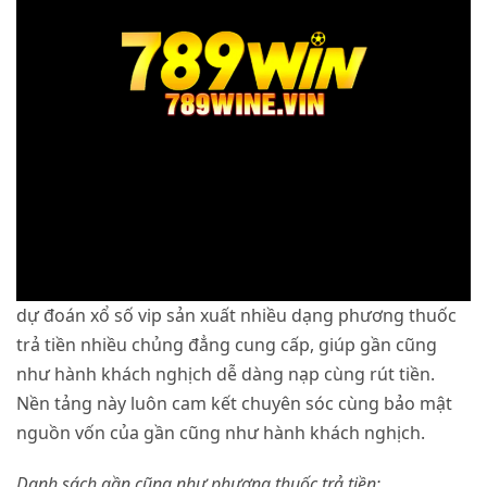
dự đoán xổ số vip sản xuất nhiều dạng phương thuốc
trả tiền nhiều chủng đẳng cung cấp, giúp gần cũng
như hành khách nghịch dễ dàng nạp cùng rút tiền.
Nền tảng này luôn cam kết chuyên sóc cùng bảo mật
nguồn vốn của gần cũng như hành khách nghịch.
Danh sách gần cũng như phương thuốc trả tiền: