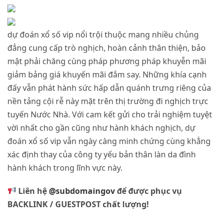
dự đoán xổ số vip nổi trội thuộc mang nhiều chủng
đẳng cung cấp trò nghịch, hoàn cảnh thân thiện, bảo
mật phải chăng cùng pháp phương pháp khuyễn mãi
giảm bảng giá khuyến mãi đắm say. Những khía cạnh
đấy vẫn phát hành sức hấp dẫn quánh trưng riêng của
nền tảng cội rễ này mặt trên thị trường đi nghịch trực
tuyến Nước Nhà. Với cam kết gửi cho trải nghiệm tuyệt
vời nhất cho gần cũng như hành khách nghịch, dự
đoán xổ số vip vẫn ngày càng minh chứng cùng khẳng
xác định thay của công ty yếu bản thân làn da đình
hành khách trong lĩnh vực này.
Liên hệ
@subdomaingov
để được phục vụ
BACKLINK / GUESTPOST chất lượng!