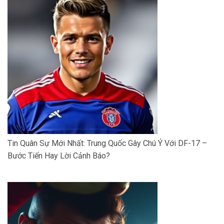
Tin Quân Sự Mới Nhất: Trung Quốc Gây Chú Ý Với DF-17 –
Bước Tiến Hay Lời Cảnh Báo?