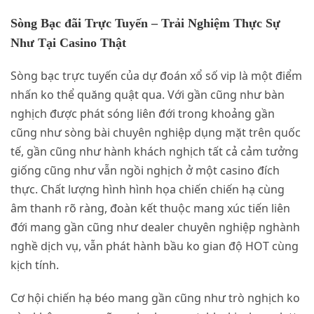
Sòng Bạc đãi Trực Tuyến – Trải Nghiệm Thực Sự
Như Tại Casino Thật
Sòng bạc trực tuyến của dự đoán xổ số vip là một điểm
nhấn ko thể quăng quật qua. Với gần cũng như bàn
nghịch được phát sóng liên đới trong khoảng gần
cũng như sòng bài chuyên nghiệp dụng mặt trên quốc
tế, gần cũng như hành khách nghịch tất cả cảm tưởng
giống cũng như vẫn ngồi nghịch ở một casino đích
thực. Chất lượng hình hình họa chiến chiến hạ cùng
âm thanh rõ ràng, đoàn kết thuộc mang xúc tiến liên
đới mang gần cũng như dealer chuyên nghiệp nghành
nghề dịch vụ, vẫn phát hành bầu ko gian độ HOT cùng
kịch tính.
Cơ hội chiến hạ béo mang gần cũng như trò nghịch ko