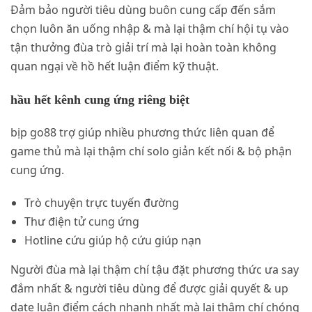
Đảm bảo người tiêu dùng buôn cung cấp đến sắm
chọn luôn ăn uống nhập & mà lại thậm chí hội tụ vào
tận thưởng đùa trò giải trí mà lại hoàn toàn không
quan ngại về hồ hết luận điểm kỹ thuật.
hầu hết kênh cung ứng riêng biệt
bịp go88 trợ giúp nhiều phương thức liên quan để
game thủ mà lại thậm chí solo giản kết nối & bộ phận
cung ứng.
Trò chuyện trực tuyến đường
Thư điện tử cung ứng
Hotline cứu giúp hộ cứu giúp nạn
Người đùa mà lại thậm chí tậu đặt phương thức ưa say
đắm nhất & người tiêu dùng để được giải quyết & up
date luận điểm cách nhanh nhất mà lại thậm chí chóng