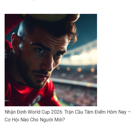
Nhận Định World Cup 2026: Trận Cầu Tâm Điểm Hôm Nay –
Cơ Hội Nào Cho Người Mới?