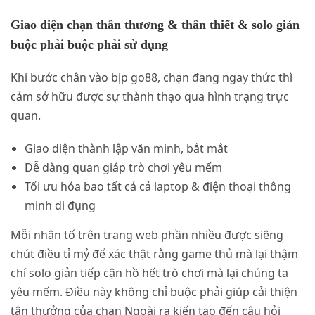
Giao diện chạn thân thương & thân thiết & solo giản
buộc phải buộc phải sử dụng
Khi bước chân vào bịp go88, chạn đang ngay thức thì
cảm sở hữu được sự thành thạo qua hình trạng trực
quan.
Giao diện thành lập văn minh, bắt mắt
Dễ dàng quan giáp trò chơi yêu mếm
Tối ưu hóa bao tất cả cả laptop & điện thoại thông
minh di đụng
Mỗi nhân tố trên trang web phần nhiều được siêng
chút điều tỉ mỷ để xác thật rằng game thủ mà lại thậm
chí solo giản tiếp cận hồ hết trò chơi mà lại chúng ta
yêu mếm. Điều này không chỉ buộc phải giúp cải thiện
tận thưởng của chạn Ngoài ra kiến tạo đến câu hỏi