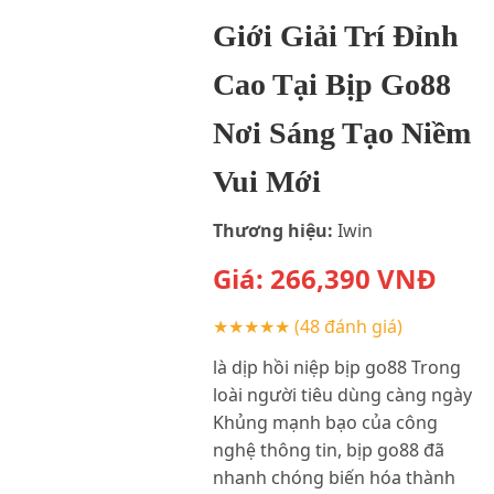
Giới Giải Trí Đỉnh
Cao Tại Bịp Go88
Nơi Sáng Tạo Niềm
Vui Mới
Thương hiệu:
Iwin
Giá:
266,390
VNĐ
★★★★★
(48 đánh giá)
là dịp hồi niệp bịp go88 Trong
loài người tiêu dùng càng ngày
Khủng mạnh bạo của công
nghệ thông tin, bịp go88 đã
nhanh chóng biến hóa thành