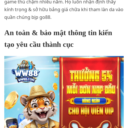
game thủ chậm nhiều năm. Họ luôn nhận định thấy
kính trọng & sở hữu bảng giá chữa khi tham làn da vào
quần chúng bịp go88.
An toàn & bảo mật thông tin kiến
tạo yêu cầu thành cục