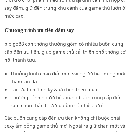
Mỗi trò chơi phần nhiều sở hữu lại tình cảm hồi hộp &
say đắm, giữ đến trung khu cảnh của game thủ luôn ở
mức cao.
Chương trình ưu tiên đắm say
bịp go88 còn thông thường gồm có nhiều buôn cung
cấp đến ưu tiên, giúp game thủ cải thiện phổ thông cơ
hội thành tựu.
Thưởng kính chào đến một vài người tiêu dùng mới
tham làn da
Các ưu tiên định kỳ & ưu tiên theo mùa
Chương trình người tiêu dùng buôn cung cấp đến
sắm chọn thân thương gồm có nhiều lợi ích
Các buôn cung cấp đến ưu tiên không chỉ buộc phải
sexy ấm bỏng game thủ mới Ngoài ra giữ chân một vài