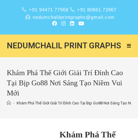
+91 94471 77968
+91 80861 73967
nedumchalilprintgraphs@gmail.com
NEDUMCHALIL PRINT GRAPHS
Khám Phá Thế Giới Giải Trí Đỉnh Cao
Tại Bịp Go88 Nơi Sáng Tạo Niềm Vui
Mới
>
Khám Phá Thế Giới Giải Trí Đỉnh Cao Tại Bịp Go88 Nơi Sáng Tạo Niềm
Khám Phá Thế