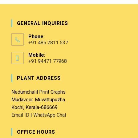
GENERAL INQUIRIES
Phone:
+91 485 2811 537
Mobile:
+91 94471 77968
PLANT ADDRESS
Nedumchalil Print Graphs
Mudavoor, Muvattupuzha
Kochi, Kerala-686669
Email ID
|
WhatsApp Chat
OFFICE HOURS