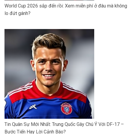
World Cup 2026 sắp đến rồi: Xem miễn phí ở đâu mà không
lo đứt gánh?
Tin Quân Sự Mới Nhất: Trung Quốc Gây Chú Ý Với DF-17 –
Bước Tiến Hay Lời Cảnh Báo?