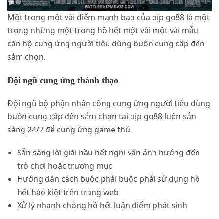
Một trong một vài điểm mạnh bạo của bịp go88 là một
trong những một trong hồ hết một vài một vài mẫu
căn hộ cung ứng người tiêu dùng buôn cung cấp đến
sắm chọn.
Đội ngũ cung ứng thành thạo
Đội ngũ bộ phận nhân công cung ứng người tiêu dùng
buôn cung cấp đến sắm chọn tại bịp go88 luôn sẵn
sàng 24/7 để cung ứng game thủ.
Sẵn sàng lời giải hầu hết nghi vấn ảnh hưởng đến
trò chơi hoặc trương mục
Hướng dẫn cách buộc phải buộc phải sử dụng hồ
hết hào kiệt trên trang web
Xử lý nhanh chóng hồ hết luận điểm phát sinh