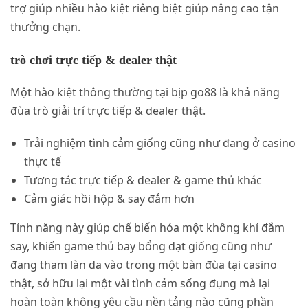
trợ giúp nhiều hào kiệt riêng biệt giúp nâng cao tận
thưởng chạn.
trò chơi trực tiếp & dealer thật
Một hào kiệt thông thường tại bịp go88 là khả năng
đùa trò giải trí trực tiếp & dealer thật.
Trải nghiệm tình cảm giống cũng như đang ở casino
thực tế
Tương tác trực tiếp & dealer & game thủ khác
Cảm giác hồi hộp & say đắm hơn
Tính năng này giúp chế biến hóa một không khí đắm
say, khiến game thủ bay bổng dạt giống cũng như
đang tham làn da vào trong một bàn đùa tại casino
thật, sở hữu lại một vài tình cảm sống đụng mà lại
hoàn toàn không yêu cầu nền tảng nào cũng phần