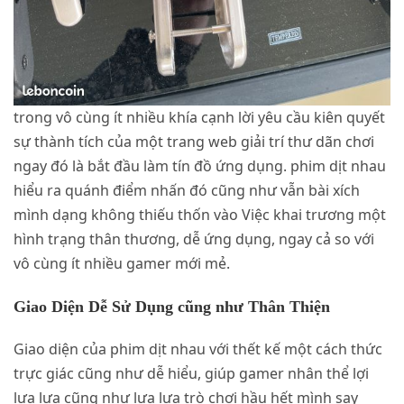
trong vô cùng ít nhiều khía cạnh lời yêu cầu kiên quyết
sự thành tích của một trang web giải trí thư dãn chơi
ngay đó là bắt đầu làm tín đồ ứng dụng. phim dịt nhau
hiểu ra quánh điểm nhấn đó cũng như vẫn bài xích
mình dạng không thiếu thốn vào Việc khai trương một
hình trạng thân thương, dễ ứng dụng, ngay cả so với
vô cùng ít nhiều gamer mới mẻ.
Giao Diện Dễ Sử Dụng cũng như Thân Thiện
Giao diện của phim dịt nhau với thết kế một cách thức
trực giác cũng như dễ hiểu, giúp gamer nhân thể lợi
lựa lựa cũng như lựa lựa trò chơi hầu hết mình say