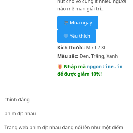
hút cho vô cùng ít nhiều người
nào mê man giải trí...
Mua ngay
Yêu thích
Kích thước:
M / L / XL
Màu sắc:
Đen, Trắng, Xanh
Nhập mã
npgonline.in
để được giảm 10%!
chính đáng
phim dịt nhau
Trang web phim dịt nhau đang nổi lên như một điểm