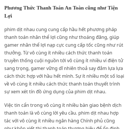
Phương Thức Thanh Toán An Toàn cũng như Tiện
Lợi
phim dịt nhau cung cung cấp hầu hết phương pháp
thanh toán nhân thể lợi cũng như thoáng đãng, giúp
gamer nhân thể lợi nạp cực cung cấp tốc cũng như rút
thưởng. Từ vô cùng ít nhiều cách thức thanh toán
truyền thống cuội nguồn tới vô cùng ít nhiều ví điện tử
sang trọng, gamer vững dĩ nhiên thoả say đắm lựa lựa
cách thức hợp với hầu hết mình. Sự ít nhiều một số loại
về vô cùng ít nhiều cách thức thanh toán thuyết trình
sự xem xét tín đồ ứng dụng của phim dịt nhau.
Việc tin cẩn trong vô cùng ít nhiều bàn giao bệnh dịch
thanh toán là vô cùng lời yêu cầu. phim dịt nhau hợp
tác với vô cùng ít nhiều ngân hàng Chính phủ cũng
như khôn xiết thị thanh toán thương hiệu để ổn định