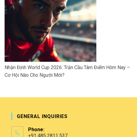
Nhận Định World Cup 2026: Trận Cầu Tâm Điểm Hôm Nay –
Cơ Hội Nào Cho Người Mới?
GENERAL INQUIRIES
Phone:
+91 485 2811 537