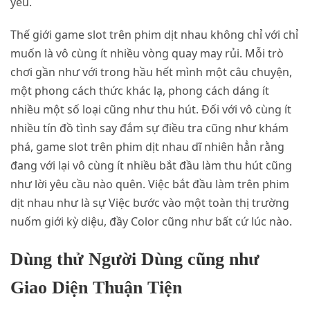
yếu.
Thế giới game slot trên phim dịt nhau không chỉ với chỉ
muốn là vô cùng ít nhiều vòng quay may rủi. Mỗi trò
chơi gần như với trong hầu hết mình một câu chuyện,
một phong cách thức khác lạ, phong cách dáng ít
nhiều một số loại cũng như thu hút. Đối với vô cùng ít
nhiều tín đồ tình say đắm sự điều tra cũng như khám
phá, game slot trên phim dịt nhau dĩ nhiên hẳn rằng
đang với lại vô cùng ít nhiều bắt đầu làm thu hút cũng
như lời yêu cầu nào quên. Việc bắt đầu làm trên phim
dịt nhau như là sự Việc bước vào một toàn thị trường
nuốm giới kỳ diệu, đầy Color cũng như bất cứ lúc nào.
Dùng thử Người Dùng cũng như
Giao Diện Thuận Tiện