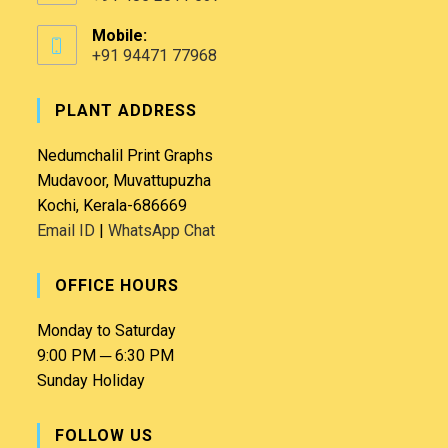
Mobile:
+91 94471 77968
PLANT ADDRESS
Nedumchalil Print Graphs
Mudavoor, Muvattupuzha
Kochi, Kerala-686669
Email ID
|
WhatsApp Chat
OFFICE HOURS
Monday to Saturday
9:00 PM ─ 6:30 PM
Sunday Holiday
FOLLOW US