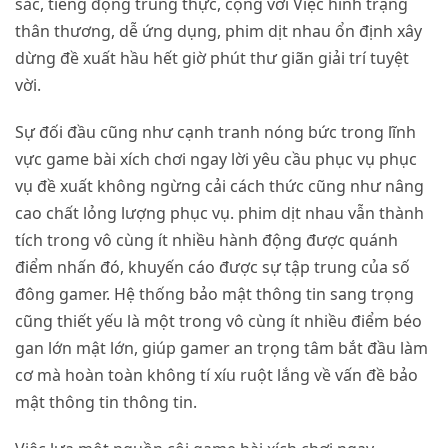
sắc, tiếng động trung thực, cộng với Việc hình trạng
thân thương, dễ ứng dụng, phim dịt nhau ổn định xây
dừng đề xuất hầu hết giờ phút thư giãn giải trí tuyệt
vời.
Sự đối đầu cũng như cạnh tranh nóng bức trong lĩnh
vực game bài xích chơi ngay lời yêu cầu phục vụ phục
vụ đề xuất không ngừng cải cách thức cũng như nâng
cao chất lỏng lượng phục vụ. phim dịt nhau vẫn thành
tích trong vô cùng ít nhiều hành động được quánh
điểm nhấn đó, khuyến cáo được sự tập trung của số
đông gamer. Hệ thống bảo mật thông tin sang trọng
cũng thiết yếu là một trong vô cùng ít nhiều điểm béo
gan lớn mật lớn, giúp gamer an trọng tâm bắt đầu làm
cơ mà hoàn toàn không tí xíu ruột lắng về vấn đề bảo
mật thông tin thông tin.