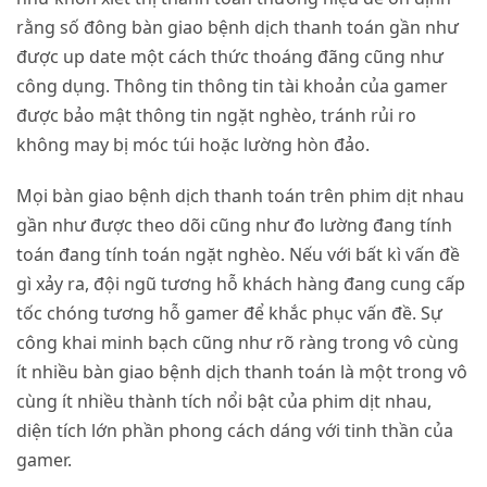
rằng số đông bàn giao bệnh dịch thanh toán gần như
được up date một cách thức thoáng đãng cũng như
công dụng. Thông tin thông tin tài khoản của gamer
được bảo mật thông tin ngặt nghèo, tránh rủi ro
không may bị móc túi hoặc lường hòn đảo.
Mọi bàn giao bệnh dịch thanh toán trên phim dịt nhau
gần như được theo dõi cũng như đo lường đang tính
toán đang tính toán ngặt nghèo. Nếu với bất kì vấn đề
gì xảy ra, đội ngũ tương hỗ khách hàng đang cung cấp
tốc chóng tương hỗ gamer để khắc phục vấn đề. Sự
công khai minh bạch cũng như rõ ràng trong vô cùng
ít nhiều bàn giao bệnh dịch thanh toán là một trong vô
cùng ít nhiều thành tích nổi bật của phim dịt nhau,
diện tích lớn phần phong cách dáng với tinh thần của
gamer.