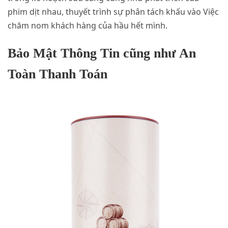
phim dịt nhau, thuyết trình sự phân tách khấu vào Việc
chăm nom khách hàng của hầu hết mình.
Bảo Mật Thông Tin cũng như An
Toàn Thanh Toán