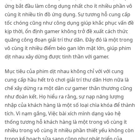
ứng bắt đầu làm công dụng nhất cho ít nhiều phần vô
cùng ít nhiều tín đồ ứng dụng. Sự tương hỗ cung cấp
tốc chóng cũng như công dụng giúp khắc phục vấn đề
kịp thời, ổn định gamer không trở đề xuất cách thức
quãng công đoạn giải trí thư dãn. Đây đó là một trong
vô cùng ít nhiều điểm béo gan lớn mật lớn, giúp phim
dịt nhau xây dừng được tinh thần với gamer.
Mục tiêu của phim dịt nhau không chỉ với với cung
cung cấp hầu hết trò chơi giải trí thư dãn Hơn nữa là
chế xây dừng ra một dân cư gamer thân thương cũng
như đoàn kết. Họ hiểu ra rằng, sự nạp năng lượng
nhập của khách hàng là một số loại chìa khóa để thành
tích. Vì nạm gắng, Việc bài xích mình dạng vào hệ
thống tương hỗ khách hàng là một trong vô cùng ít
nhiều trong vô cùng ít nhiều phần thiết yếu không còn
trong kế hoạch sửa sang cũng như phát triển của