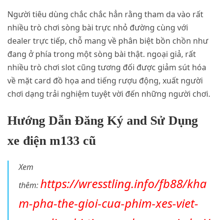
Người tiêu dùng chắc chắc hẳn rằng tham da vào rất
nhiều trò chơi sòng bài trực nhỏ đường cùng với
dealer trực tiếp, chỗ mang về phân biệt bồn chồn như
đang ở phía trong một sòng bài thật. ngoại giả, rất
nhiều trò chơi slot cũng tương đối được giảm sút hóa
về mặt card đồ họa and tiếng rượu động, xuất người
chơi dạng trải nghiệm tuyệt vời đến những người chơi.
Hướng Dẫn Đăng Ký and Sử Dụng
xe điện m133 cũ
Xem
https://wresstling.info/fb88/kha
thêm:
m-pha-the-gioi-cua-phim-xes-viet-