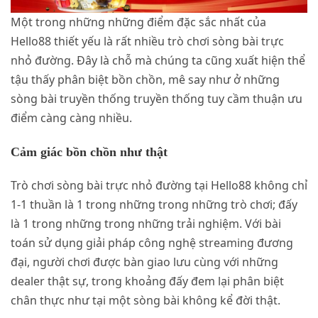
Một trong những những điểm đặc sắc nhất của
Hello88 thiết yếu là rất nhiều trò chơi sòng bài trực
nhỏ đường. Đây là chỗ mà chúng ta cũng xuất hiện thể
tậu thấy phân biệt bồn chồn, mê say như ở những
sòng bài truyền thống truyền thống tuy cầm thuận ưu
điểm càng càng nhiều.
Cảm giác bồn chồn như thật
Trò chơi sòng bài trực nhỏ đường tại Hello88 không chỉ
1-1 thuần là 1 trong những trong những trò chơi; đấy
là 1 trong những trong những trải nghiệm. Với bài
toán sử dụng giải pháp công nghệ streaming đương
đại, người chơi được bàn giao lưu cùng với những
dealer thật sự, trong khoảng đấy đem lại phân biệt
chân thực như tại một sòng bài không kể đời thật.