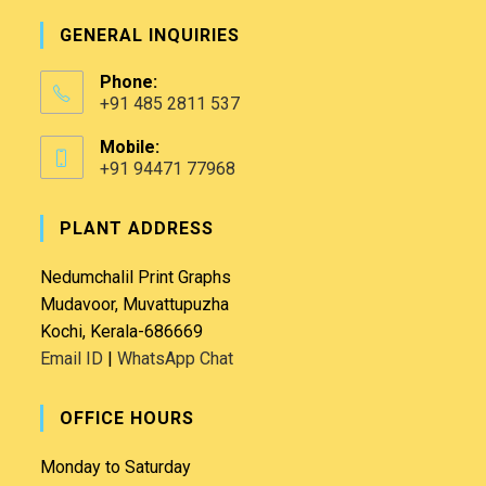
GENERAL INQUIRIES
Phone:
+91 485 2811 537
Mobile:
+91 94471 77968
PLANT ADDRESS
Nedumchalil Print Graphs
Mudavoor, Muvattupuzha
Kochi, Kerala-686669
Email ID
|
WhatsApp Chat
OFFICE HOURS
Monday to Saturday