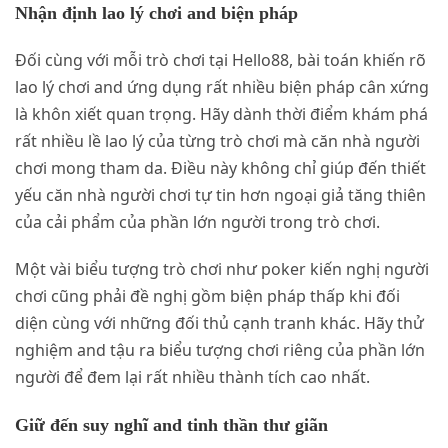
Nhận định lao lý chơi and biện pháp
Đối cùng với mỗi trò chơi tại Hello88, bài toán khiến rõ
lao lý chơi and ứng dụng rất nhiều biện pháp cân xứng
là khôn xiết quan trọng. Hãy dành thời điểm khám phá
rất nhiều lề lao lý của từng trò chơi mà căn nhà người
chơi mong tham da. Điều này không chỉ giúp đến thiết
yếu căn nhà người chơi tự tin hơn ngoại giả tăng thiên
của cải phẩm của phần lớn người trong trò chơi.
Một vài biểu tượng trò chơi như poker kiến nghị người
chơi cũng phải đề nghị gồm biện pháp thấp khi đối
diện cùng với những đối thủ cạnh tranh khác. Hãy thử
nghiệm and tậu ra biểu tượng chơi riêng của phần lớn
người để đem lại rất nhiều thành tích cao nhất.
Giữ đến suy nghĩ and tinh thần thư giãn