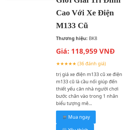
Cao Với Xe Điện
M133 Cũ
Thương hiệu:
BK8
Giá:
118,959
VNĐ
★★★★★
(36 đánh giá)
trị giá xe điện m133 cũ xe điện
m133 cũ là cầu nối giúp đến
thiết yếu căn nhà người chơi
bước chân vào trong 1 nhân
biểu tượng mê...
Mua ngay