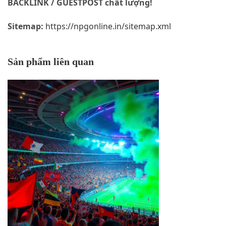
BACKLINK / GUESTPOST chất lượng!
Sitemap:
https://npgonline.in/sitemap.xml
Sản phẩm liên quan