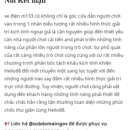
Nói Kết luận
xe điện m133 cũ không chỉ là góc cửa dẫn người chơi
vào trong 1 nhân biểu tượng rất nhiều hình thức giải
trí kịch tính ngoại giả là căn nguyên giúp đến thiết yếu
căn nhà người chơi cải tiến and phát triển những tính
năng của phần lớn người trong trò chơi. Sự phổ quát
của rất càng nhiều trò chơi cùng cùng với sự rất nhiều
chương trình phân bóc tách khấu kịch tính khiến
Hello88 đổi mới chuyển một sang lọc tuyệt vời đến
những người nào say đắm rất nhiều hình thức giải trí
trực nhỏ đường. Tuy nhiên, người chơi cũng phải vật
dụng đến khách hàng những tính năng phải thiết để
chắc chắc hẳn rằng tận thưởng toàn diện những phút
chốc thư giãn cùng Hello88.
Liên hệ
@subdomaingov
để được phục vụ