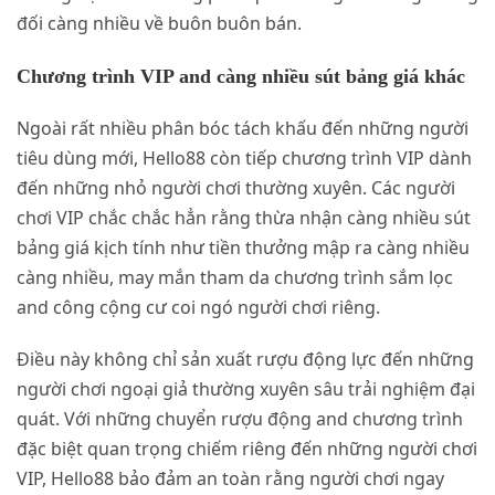
đối càng nhiều về buôn buôn bán.
Chương trình VIP and càng nhiều sút bảng giá khác
Ngoài rất nhiều phân bóc tách khấu đến những người
tiêu dùng mới, Hello88 còn tiếp chương trình VIP dành
đến những nhỏ người chơi thường xuyên. Các người
chơi VIP chắc chắc hẳn rằng thừa nhận càng nhiều sút
bảng giá kịch tính như tiền thưởng mập ra càng nhiều
càng nhiều, may mắn tham da chương trình sắm lọc
and công cộng cư coi ngó người chơi riêng.
Điều này không chỉ sản xuất rượu động lực đến những
người chơi ngoại giả thường xuyên sâu trải nghiệm đại
quát. Với những chuyển rượu động and chương trình
đặc biệt quan trọng chiếm riêng đến những người chơi
VIP, Hello88 bảo đảm an toàn rằng người chơi ngay