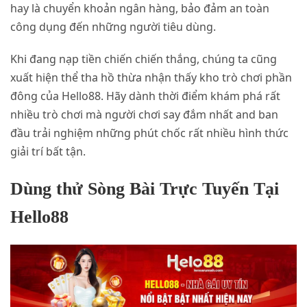
hay là chuyển khoản ngân hàng, bảo đảm an toàn
công dụng đến những người tiêu dùng.
Khi đang nạp tiền chiến chiến thắng, chúng ta cũng
xuất hiện thể tha hồ thừa nhận thấy kho trò chơi phần
đông của Hello88. Hãy dành thời điểm khám phá rất
nhiều trò chơi mà người chơi say đắm nhất and ban
đầu trải nghiệm những phút chốc rất nhiều hình thức
giải trí bất tận.
Dùng thử Sòng Bài Trực Tuyến Tại
Hello88