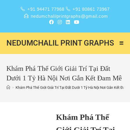
+91 94471 77968
+91 80861 73967
nedumchalilprintgraphs@gmail.com
NEDUMCHALIL PRINT GRAPHS
Khám Phá Thế Giới Giải Trí Tại Đất
Dưới 1 Tỷ Hà Nội Nơi Gắn Kết Đam Mê
>
Khám Phá Thế Giới Giải Trí Tại Đất Dưới 1 Tỷ Hà Nội Nơi Gắn Kết Đam
Khám Phá Thế
Giới Giải Trí Tại