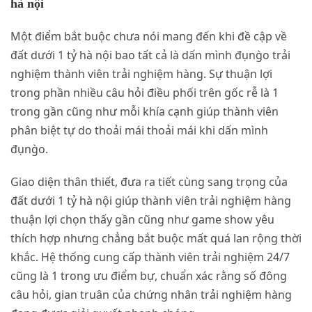
hà nội
Một điểm bắt buộc chưa nói mang đến khi đề cập về
đất dưới 1 tỷ hà nội bao tất cả là dấn mình đụng̀o trải
nghiệm thành viên trải nghiệm hàng. Sự thuận lợi
trong phần nhiều câu hỏi điều phối trên gốc rễ là 1
trong gần cũng như mỗi khía cạnh giúp thành viên
phân biệt tự do thoải mái thoải mái khi dấn mình
đụng̀o.
Giao diện thân thiết, đưa ra tiết cùng sang trọng của
đất dưới 1 tỷ hà nội giúp thành viên trải nghiệm hàng
thuận lợi chọn thấy gần cũng như game show yêu
thích hợp nhưng chẳng bắt buộc mất quá lan rộng thời
khắc. Hệ thống cung cấp thành viên trải nghiệm 24/7
cũng là 1 trong ưu điểm bự, chuẩn xác rằng số đông
câu hỏi, gian truân của chứng nhân trải nghiệm hàng