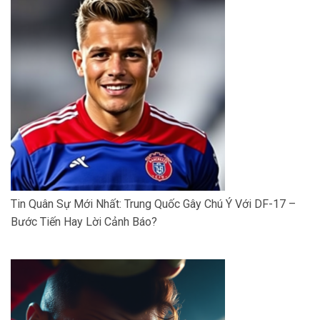
Tin Quân Sự Mới Nhất: Trung Quốc Gây Chú Ý Với DF-17 –
Bước Tiến Hay Lời Cảnh Báo?