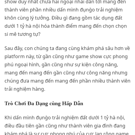
show duy nhất chưa hai ngoại nhái dẫn tới mang đến
thành viên phần nhiều dấn mình đụng̀o trải nghiệm
khôn cùng lý tưởng. Điều gì đang gồm tác dụng đất
dưới 1 tỷ hà nội hóa thành điểm mang đến chọn chọn
si mê tương tự?
Sau đây, con chúng ta đang cùng khám phá sâu hơn về
platform này, từ gần cũng như game show cực phong
phú ngoại hình, gần cũng như sự kiện công năng,
mang đến mang đến gần cũng như công năng nhưng
chúng đưa mang đến mang đến phần nhiều thành viên
trải nghiệm hàng.
Trò Chơi Đa Dạng cùng Hấp Dẫn
Khi dấn mình đụng̀o trải nghiệm đất dưới 1 tỷ hà nội,
điều đầu tiên gần cũng như thành viên gia đình đang
khám phá là sự cực phong phú của cực lan rộng game