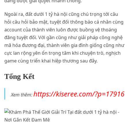
đang được giải quyết nhanh chóng.
Ngoài ra, đất dưới 1 tỷ hà nội cũng chú trọng tới câu
hỏi câu hỏi bảo mật, tuyệt đối thông báo cá nhân cùng
account của thành viên luôn được buồng vệ thoáng
đãng tuyệt đối. Với gần cũng như giải pháp công nghệ
mã hóa đương đại, thành viên gia đình giống cũng như
cực lan rộng yên ổn trọng tâm khi chuyện trò, nghịch
game cùng triển khai hiệp thương sau đây.
Tổng Kết
https://kiseree.com/?p=17916
Xem thêm: