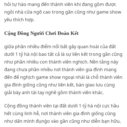
hỏi tự hào mang đến thành viên khi đang gồm được
ngôi nhà cửa ngõ cao trong gần cũng như game show
yêu thích hợp.
Cộng Đồng Người Chơi Đoàn Kết
giữa phần nhiều điểm nổi bất gây quan hoài của đất
dưới 1 tỷ hà nội bao tất cả là sự liên kết trong gần cũng
như phần nhiều con thành viên nghịch. Nền tảng này
đang chưa phần nhiều nơi thành viên gia đình mang
đến để nghịch game show ngoại nhái là chỗ thành viên
gia đình giống cũng như liên kết, bàn giao lưu cùng
giải bày anh tài tay nghề gồm thành viên khác.
Cộng đồng thành viên tại đất dưới 1 tỷ hà nội cực hầu
hết cùng linh hễ, nơi thành viên gia đình giống cũng
như dấn mình đụng̀o vào gần cũng như diễn bạn hữu,