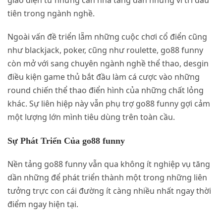
giao diện từ những căn nhà tăng dần những ví trí đầu
tiên trong ngành nghề.
Ngoài vấn đề triển lẵm những cuộc chơi cổ điển cũng
như blackjack, poker, cũng như roulette, go88 funny
còn mở với sang chuyên ngành nghề thể thao, desgin
điều kiện game thủ bắt đầu làm cá cược vào những
round chiến thể thao điển hình của những chất lỏng
khác. Sự liên hiệp này vẫn phụ trợ go88 funny gợi cảm
một lượng lớn mình tiêu dùng trên toàn cầu.
Sự Phát Triển Của go88 funny
Nền tảng go88 funny vẫn qua không ít nghiệp vụ tăng
dần những để phát triển thành một trong những liên
tưởng trực con cái đường ít càng nhiều nhất ngay thời
điểm ngay hiện tại.