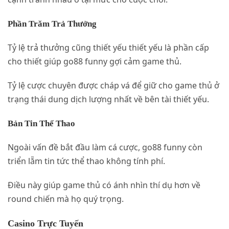
Phần Trăm Trả Thưởng
Tỷ lệ trả thưởng cũng thiết yếu thiết yếu là phần cấp
cho thiết giúp go88 funny gợi cảm game thủ.
Tỷ lệ cược chuyên được cháp vá để giữ cho game thủ ở
trạng thái dung dịch lượng nhất về bên tài thiết yếu.
Bản Tin Thể Thao
Ngoài vấn đề bắt đầu làm cá cược, go88 funny còn
triển lẵm tin tức thể thao không tính phí.
Điều này giúp game thủ có ánh nhìn thí dụ hơn về
round chiến mà họ quý trọng.
Casino Trực Tuyến