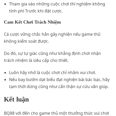
Tham gia vào những cuộc chơi thí nghiệm không
tính phí Trước khi đặt cược.
Cam Kết Chơi Trách Nhiệm
Cá cược vững chắc hẳn gây nghiện nếu game thủ
không kiểm soát được.
Do đó, sự tự giác cũng như khẳng định chơi nhận
trách nhiệm là siêu cấp cho thiết.
Luôn hãy nhớ là cuộc chơi chỉ nhằm vui chơi.
Nếu bay bướm dạt biểu đạt nghiện bài bác bạc, hãy
tạm thời dừng cũng như cẩn thận sự cứu vãn giúp.
Kết luận
BQ88 với đến cho game thủ một thưởng thức vui chơi