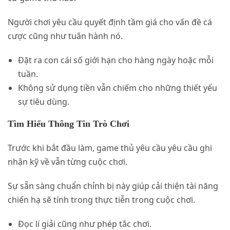
Người chơi yêu cầu quyết định tầm giá cho vấn đề cá
cược cũng như tuân hành nó.
Đặt ra con cái số giới hạn cho hàng ngày hoặc mỗi
tuần.
Không sử dụng tiền vẫn chiếm cho những thiết yếu
sự tiêu dùng.
Tìm Hiểu Thông Tin Trò Chơi
Trước khi bắt đầu làm, game thủ yêu cầu yêu cầu ghi
nhận kỹ về vẫn từng cuộc chơi.
Sự sẵn sàng chuẩn chỉnh bị này giúp cải thiện tài năng
chiến hạ sẽ tính trong thực tiễn trong cuộc chơi.
Đọc lí giải cũng như phép tắc chơi.