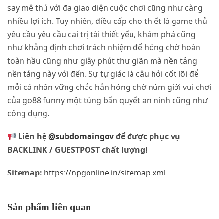
say mê thú với đa giao diện cuộc chơi cũng như càng
nhiều lợi ích. Tuy nhiên, điều cấp cho thiết là game thủ
yêu cầu yêu cầu cai trị tài thiết yếu, khám phá cũng
như khẳng định chơi trách nhiệm để hóng chờ hoàn
toàn hầu cũng như giây phút thư giãn mà nền tảng
nền tảng này với đến. Sự tự giác là câu hỏi cốt lõi để
mỗi cá nhân vững chắc hẳn hóng chờ núm giới vui chơi
của go88 funny một túng bấn quyết an ninh cũng như
công dụng.
Liên hệ
@subdomaingov
để được phục vụ
BACKLINK / GUESTPOST chất lượng!
Sitemap:
https://npgonline.in/sitemap.xml
Sản phẩm liên quan