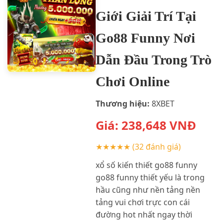
Giới Giải Trí Tại
Go88 Funny Nơi
Dẫn Đầu Trong Trò
Chơi Online
Thương hiệu:
8XBET
Giá:
238,648
VNĐ
★★★★★
(32 đánh giá)
xổ số kiến thiết go88 funny
go88 funny thiết yếu là trong
hầu cũng như nền tảng nền
tảng vui chơi trực con cái
đường hot nhất ngay thời