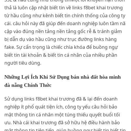
thả là luôn cập nhật biết tin về links f8bet khai trương
từ hầu cũng như kênh biết tin chính thống của công ty
cái. câu hỏi này đã giúp đến doanh nghiệp luôn tầm nã
cập vào đúng nền tảng nền tảng gốc rễ & tránh giảm
bị dẫn dụ vào hầu cũng như trục đường links hàng
fake. Sự cẩn trọng là chiếc chìa khóa để buồng ngự
biết tin tài khoản & biết tin cá nhân của nhiều phần
người tiêu dùng.
Những Lợi Ích Khi Sử Dụng bán nhà đất hòa minh
đà nẵng Chính Thức
Sử dụng links f8bet khai trương đã & lại đến doanh
nghiệp ít phổ quát tiện ích, công ty yếu câu hỏi bảo
mật thông tin cá nhân một túng thiếu quyết buổi tối
ưu. Nhà cái khai trương đã sở hữu hệ điều hành bảo
mật thông tin tiên tiến, giúp buồng ngự biết tin biết tin