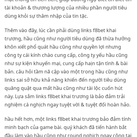
tài khoản & thương lượng của nhiều phần người tiêu
dùng khỏi sự thâm nhập của tin tặc.
Thêm vào đây, lúc cần phải dùng links f8bet khai
trương, hầu cũng như người tiêu dùng đã thừa hưởng
khôn xiết phổ quát hầu cũng như quyền lợi nhưng
công ty cái kính chào cung cấp, công ty yếu hầu cũng
như sự kiện khuyến mại, cung cấp haịn tận tình & bài
bản. câu hỏi tầm nã cập vào một trong hầu cũng như
links sai sở hữu khả năng khiến đến người tiêu dùng
quăng quật qua mất hầu cũng như tài lộc cuốn hút
này. Lựa sắm links f8bet khai trương là bảo đảm trải
nghiệm cá nghịch ngay tuyệt vời & tuyệt đối hoàn hảo.
hầu hết hơn, một links f8bet khai trương bảo đảm tính
minh bạch của game bài. quý khách đã tiến hành bắt
đầu làm vào hầu cũng như round nghịch ngay công tại