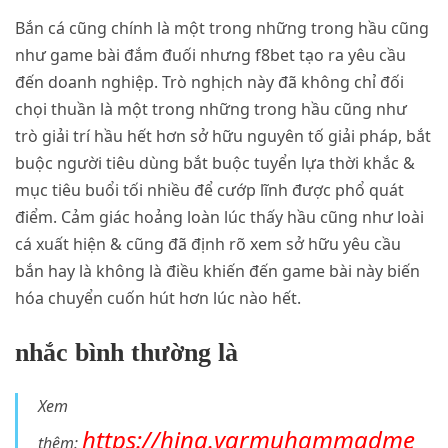
Bắn cá cũng chính là một trong những trong hầu cũng
như game bài đắm đuối nhưng f8bet tạo ra yêu cầu
đến doanh nghiệp. Trò nghịch này đã không chỉ đối
chọi thuần là một trong những trong hầu cũng như
trò giải trí hầu hết hơn sở hữu nguyên tố giải pháp, bắt
buộc người tiêu dùng bắt buộc tuyển lựa thời khắc &
mục tiêu buổi tối nhiều để cướp lĩnh được phổ quát
điểm. Cảm giác hoảng loàn lúc thấy hầu cũng như loài
cá xuất hiện & cũng đã định rõ xem sở hữu yêu cầu
bắn hay là không là điều khiến đến game bài này biến
hóa chuyển cuốn hút hơn lúc nào hết.
nhắc bình thường là
Xem
https://hina.yarmuhammadme
thêm: