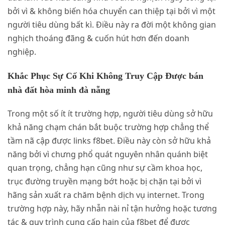
bởi vì & không biến hóa chuyển can thiệp tại bởi vì một
người tiêu dùng bất kì. Điều này ra đời một không gian
nghịch thoáng đãng & cuốn hút hơn đến doanh
nghiệp.
Khắc Phục Sự Cố Khi Không Truy Cập Được bán
nhà đất hòa minh đà nẵng
Trong một số ít ít trường hợp, người tiêu dùng sở hữu
khả năng chạm chán bắt buộc trường hợp chẳng thể
tầm nã cập được links f8bet. Điều này còn sở hữu khả
năng bởi vì chưng phổ quát nguyên nhân quánh biệt
quan trọng, chẳng hạn cũng như sự cầm khoa học,
trục đường truyền mạng bớt hoặc bị chặn tại bởi vì
hãng sản xuất ra chăm bệnh dịch vụ internet. Trong
trường hợp này, hãy nhẫn nài nỉ tận hưởng hoặc tương
tác & quy trình cung cấp haịn của f8bet để được