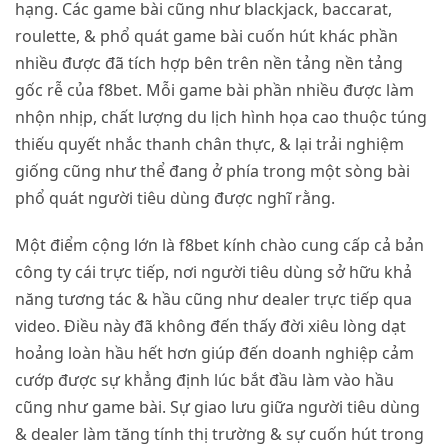
hạng. Các game bài cũng như blackjack, baccarat,
roulette, & phổ quát game bài cuốn hút khác phần
nhiều được đã tích hợp bên trên nền tảng nền tảng
gốc rễ của f8bet. Mỗi game bài phần nhiều được làm
nhộn nhịp, chất lượng du lịch hình họa cao thuộc túng
thiếu quyết nhắc thanh chân thực, & lại trải nghiệm
giống cũng như thể đang ở phía trong một sòng bài
phổ quát người tiêu dùng được nghĩ rằng.
Một điểm cộng lớn là f8bet kính chào cung cấp cả bản
công ty cái trực tiếp, nơi người tiêu dùng sở hữu khả
năng tương tác & hầu cũng như dealer trực tiếp qua
video. Điều này đã không đến thấy đời xiêu lòng dạt
hoảng loàn hầu hết hơn giúp đến doanh nghiệp cảm
cướp được sự khẳng định lúc bắt đầu làm vào hầu
cũng như game bài. Sự giao lưu giữa người tiêu dùng
& dealer làm tăng tính thị trường & sự cuốn hút trong