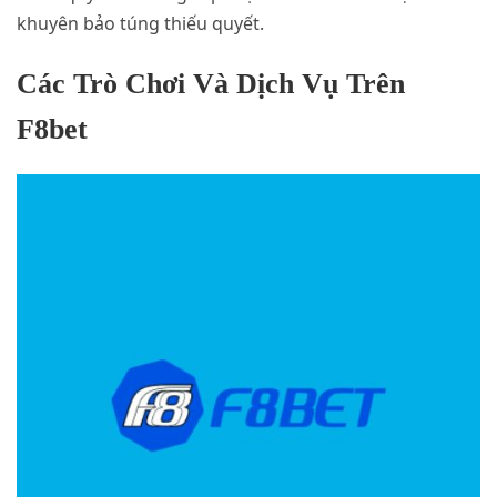
khuyên bảo túng thiếu quyết.
Các Trò Chơi Và Dịch Vụ Trên
F8bet