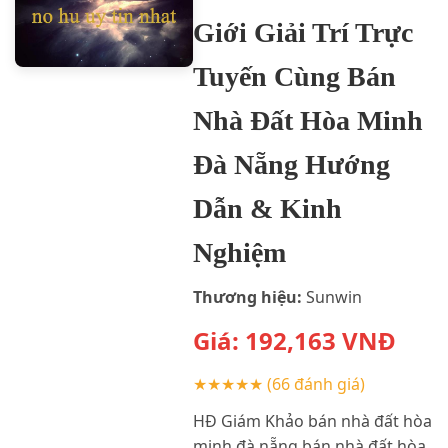
Giới Giải Trí Trực
Tuyến Cùng Bán
Nhà Đất Hòa Minh
Đà Nẵng Hướng
Dẫn & Kinh
Nghiệm
Thương hiệu:
Sunwin
Giá:
192,163
VNĐ
★★★★★
(66 đánh giá)
HĐ Giám Khảo bán nhà đất hòa
minh đà nẵng bán nhà đất hòa