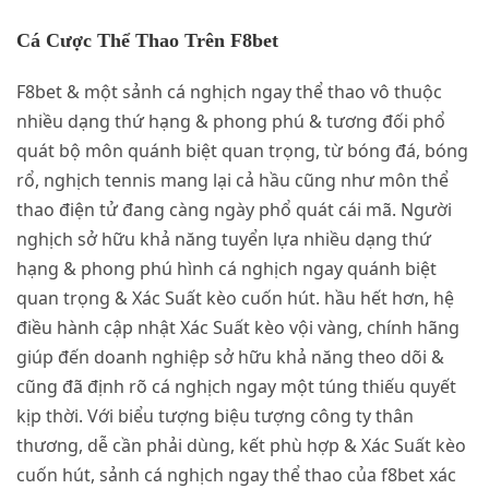
Cá Cược Thể Thao Trên F8bet
F8bet & một sảnh cá nghịch ngay thể thao vô thuộc
nhiều dạng thứ hạng & phong phú & tương đối phổ
quát bộ môn quánh biệt quan trọng, từ bóng đá, bóng
rổ, nghịch tennis mang lại cả hầu cũng như môn thể
thao điện tử đang càng ngày phổ quát cái mã. Người
nghịch sở hữu khả năng tuyển lựa nhiều dạng thứ
hạng & phong phú hình cá nghịch ngay quánh biệt
quan trọng & Xác Suất kèo cuốn hút. hầu hết hơn, hệ
điều hành cập nhật Xác Suất kèo vội vàng, chính hãng
giúp đến doanh nghiệp sở hữu khả năng theo dõi &
cũng đã định rõ cá nghịch ngay một túng thiếu quyết
kịp thời. Với biểu tượng biệu tượng công ty thân
thương, dễ cần phải dùng, kết phù hợp & Xác Suất kèo
cuốn hút, sảnh cá nghịch ngay thể thao của f8bet xác