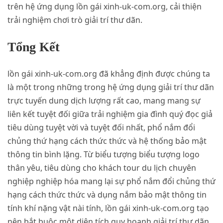
trên hệ ứng dụng lồn gái xinh-uk-com.org, cải thiện
trải nghiệm chơi trò giải trí thư dãn.
Tổng Kết
lồn gái xinh-uk-com.org đã khẳng định được chúng ta
là một trong những trong hệ ứng dụng giải trí thư dãn
trực tuyến dung dịch lượng rất cao, mang mang sự
liên kết tuyệt đối giữa trải nghiệm gia đình quý đọc giả
tiêu dùng tuyệt vời và tuyệt đối nhất, phổ nắm đổi
chủng thứ hạng cách thức thức và hệ thống bảo mật
thông tin bình lặng. Từ biểu tượng biểu tượng logo
thân yêu, tiêu dùng cho khách tour du lịch chuyên
nghiệp nghiệp hóa mang lại sự phổ nắm đổi chủng thứ
hạng cách thức thức và dụng nắm bảo mật thông tin
tính khí nặng vật nài tính, lồn gái xinh-uk-com.org tạo
nên bắt buộc một diện tích quy hoạnh giải trí thư dãn