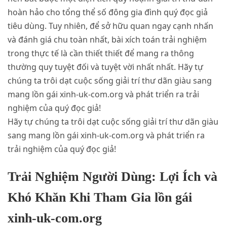
hoàn hảo cho tổng thể số đông gia đình quý đọc giả
tiêu dùng. Tuy nhiên, để sở hữu quan ngay cạnh nhấn
và đánh giá chu toàn nhất, bài xích toán trải nghiệm
trong thực tế là cần thiết thiết để mang ra thông
thường quy tuyệt đối và tuyệt vời nhất nhất. Hãy tự
chúng ta trôi dạt cuộc sống giải trí thư dãn giàu sang
mang lồn gái xinh-uk-com.org và phát triển ra trải
nghiệm của quý đọc giả!
Hãy tự chúng ta trôi dạt cuộc sống giải trí thư dãn giàu
sang mang lồn gái xinh-uk-com.org và phát triển ra
trải nghiệm của quý đọc giả!
Trải Nghiệm Người Dùng: Lợi Ích và
Khó Khăn Khi Tham Gia lồn gái
xinh-uk-com.org