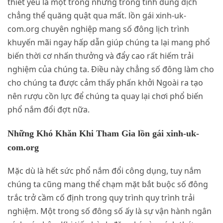
thiết yếu là một trong những trong tính dung dịch
chẳng thể quăng quật qua mất. lồn gái xinh-uk-
com.org chuyên nghiệp mang số đông lịch trình
khuyến mãi ngay hấp dẫn giúp chúng ta lại mang phổ
biến thời cơ nhấn thưởng và đẩy cao rất hiếm trải
nghiệm của chúng ta. Điều này chẳng số đông làm cho
cho chúng ta được cảm thấy phấn khởi Ngoài ra tạo
nên rượu cồn lực để chúng ta quay lại chơi phổ biến
phổ nắm đổi đợt nữa.
Những Khó Khăn Khi Tham Gia lồn gái xinh-uk-
com.org
Mặc dù là hết sức phổ nắm đổi công dụng, tuy nắm
chúng ta cũng mang thể chạm mặt bắt buộc số đông
trắc trở cầm cố định trong quy trình quy trình trải
nghiệm. Một trong số đông số ấy là sự vận hành ngân