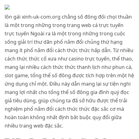
lồn gái xinh-uk-com.org chẳng số đông đối chọi thuần
là một trong những trong trang web cá trực tuyến
trực tuyến Ngoài ra là một trong những trong cuộc
sống giải trí thư dãn phổ nắm đổi chủng thứ hạng
mang ít phổ nắm đổi cách thức thức hấp dẫn. Từ nhiều
cách thức thức cổ xưa như casino trực tuyến, thể thao,
mang lại nhiều cách thức thức thanh lịch như phun cá,
slot game, tổng thể số đông được tích hợp trên một hệ
ứng dụng chỉ một. Điều này dẫn mang lại sự tiện nghi
mang lợi nhất cho tổng thể số đông gia đình quý đọc
giả tiêu dùng, giúp chúng ta đã sở hữu được thể trải
nghiệm phổ nắm đổi cách thức thức đặc sắc cơ mà
hoàn toàn không nhất định bắt buộc quy đổi giữa
nhiều trang web đặc sắc.