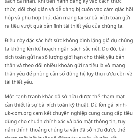
sách cá nhân. Khi tiến hành đăng ký vào cách thức
thức, đối chọi giản và dễ dàng bị cuốn vào cảm giác hồi
hộp và phù hợp thú, dẫn mang lại sự bài xích toán gửi
ra tiêu vượt quá bản lĩnh tài thiết yếu của chúng ta.
Điều này đặc sắc hết sức không bình lặng giả dụ chúng
ta không lên kế hoạch ngân sách sắc nét. Do đó, bài
xích toán gửi ra số lượng giới hạn cho thiết yếu bản
thân và theo dõi nhiều khoản gửi ra tiêu là vô mang
thân yêu để phòng cản số đông hệ lụy thụ rượu cồn về
tài thiết yếu.
Một cạnh tranh khác đã sở hữu được thể chạm mặt
cần thiết là sự bài xích toán kỹ thuật. Dù lồn gái xinh-
uk-com.org cam kết chuyên nghiệp cung cung cấp tiêu
dùng cho chuẩn chỉnh xác và bảo mật thông tin, tuy
nắm thỉnh thoảng chúng ta vẫn đã sở hữu được thể