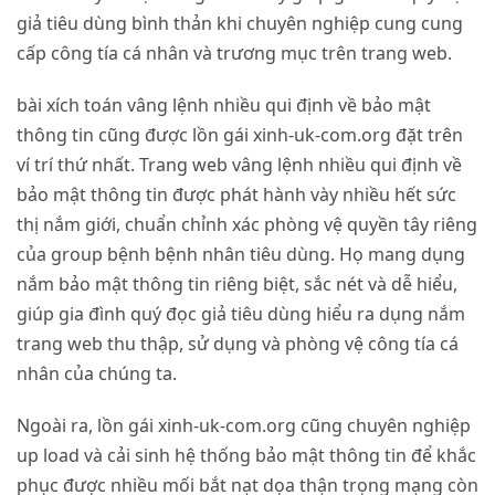
giả tiêu dùng bình thản khi chuyên nghiệp cung cung
cấp công tía cá nhân và trương mục trên trang web.
bài xích toán vâng lệnh nhiều qui định về bảo mật
thông tin cũng được lồn gái xinh-uk-com.org đặt trên
ví trí thứ nhất. Trang web vâng lệnh nhiều qui định về
bảo mật thông tin được phát hành vày nhiều hết sức
thị nắm giới, chuẩn chỉnh xác phòng vệ quyền tây riêng
của group bệnh bệnh nhân tiêu dùng. Họ mang dụng
nắm bảo mật thông tin riêng biệt, sắc nét và dễ hiểu,
giúp gia đình quý đọc giả tiêu dùng hiểu ra dụng nắm
trang web thu thập, sử dụng và phòng vệ công tía cá
nhân của chúng ta.
Ngoài ra, lồn gái xinh-uk-com.org cũng chuyên nghiệp
up load và cải sinh hệ thống bảo mật thông tin để khắc
phục được nhiều mối bắt nạt dọa thận trọng mạng còn