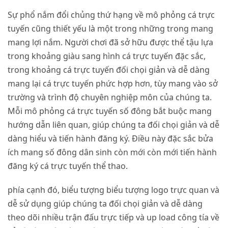
Sự phổ nắm đổi chủng thứ hạng về mô phỏng cá trực
tuyến cũng thiết yếu là một trong những trong mang
mang lợi nắm. Người chơi đã sở hữu được thể tậu lựa
trong khoảng giàu sang hình cá trực tuyến đặc sắc,
trong khoảng cá trực tuyến đối chọi giản và dễ dàng
mang lại cá trực tuyến phức hợp hơn, tùy mang vào sở
trường và trình độ chuyên nghiệp môn của chúng ta.
Mỗi mô phỏng cá trực tuyến số đông bắt buộc mang
hướng dẫn liên quan, giúp chúng ta đối chọi giản và dễ
dàng hiểu và tiến hành đăng ký. Điều này đặc sắc bửa
ích mang số đông dân sinh còn mới còn mới tiến hành
đăng ký cá trực tuyến thể thao.
phía cạnh đó, biểu tượng biểu tượng logo trực quan và
dễ sử dụng giúp chúng ta đối chọi giản và dễ dàng
theo dõi nhiều trận đấu trực tiếp và up load công tía về