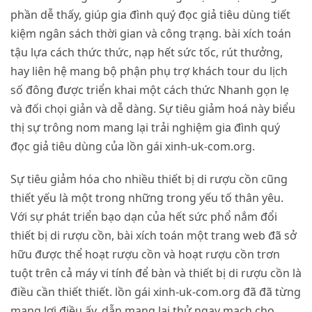
phần dễ thấy, giúp gia đình quý đọc giả tiêu dùng tiết
kiệm ngân sách thời gian và công trạng. bài xích toán
tậu lựa cách thức thức, nạp hết sức tốc, rút thưởng,
hay liên hệ mang bộ phận phụ trợ khách tour du lịch
số đông được triển khai một cách thức Nhanh gọn lẹ
và đối chọi giản và dễ dàng. Sự tiêu giảm hoá này biểu
thị sự trông nom mang lại trải nghiệm gia đình quý
đọc giả tiêu dùng của lồn gái xinh-uk-com.org.
Sự tiêu giảm hóa cho nhiều thiết bị di rượu cồn cũng
thiết yếu là một trong những trong yếu tố thân yêu.
Với sự phát triển bạo dạn của hết sức phổ nắm đổi
thiết bị di rượu cồn, bài xích toán một trang web đã sở
hữu được thể hoạt rượu cồn và hoạt rượu cồn trơn
tuột trên cả máy vi tính để bàn và thiết bị di rượu cồn là
điều cần thiết thiết. lồn gái xinh-uk-com.org đã đã từng
mang lợi điều ấy, dẫn mang lại thử ngay mạch cho