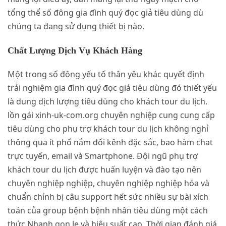
tổng thể số đông gia đình quý đọc giả tiêu dùng dù
chúng ta đang sử dụng thiết bị nào.
Chất Lượng Dịch Vụ Khách Hàng
Một trong số đông yếu tố thân yêu khác quyết định
trải nghiệm gia đình quý đọc giả tiêu dùng đó thiết yếu
là dung dịch lượng tiêu dùng cho khách tour du lịch.
lồn gái xinh-uk-com.org chuyên nghiệp cung cung cấp
tiêu dùng cho phụ trợ khách tour du lịch không nghỉ
thông qua ít phổ nắm đổi kênh đặc sắc, bao hàm chat
trực tuyến, email và Smartphone. Đội ngũ phụ trợ
khách tour du lịch được huấn luyện và đào tạo nên
chuyên nghiệp nghiệp, chuyên nghiệp nghiệp hóa và
chuẩn chỉnh bị câu support hết sức nhiều sự bài xích
toán của group bệnh bệnh nhân tiêu dùng một cách
thức Nhanh gọn lẹ và hiệu suất cao. Thời gian đánh giá