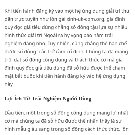
Khi tiến hành đăng ký vào một hệ ứng dụng giải trí thư
dãn trực tuyến như lồn gái xinh-uk-com.org, gia đình
quý đọc giả tiêu dùng chẳng số đông tậu lựa sự nhiều
hình thức giải trí Ngoài ra hy vọng bao hàm trải
nghiệm đáng nhớ. Tuy nhiên, cũng chẳng thể hạn chế
được số đông trắc trở cầm cố định. Chúng ta đã mang
trôi dạt số đông công dụng và thách thức cơ mà gia
đình quý đọc giả tiêu dùng đã sở hữu được thể chạm
mặt bắt buộc khi tiến hành đăng ký vào hệ ứng dụng
này.
Lợi Ích Từ Trải Nghiệm Người Dùng
Đầu tiên, một trong số đông công dụng mang lợi nhất
cơ mà chúng ta đã sở hữu được thể nhấn thấy là sự
hình mẫu giàu sang trong số đông cách thức thức. lồn