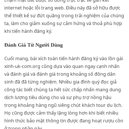
chạm mặt bắt buộc số đông trục trặc về gắn kết
internet hoặc lỗi trang web. Điều này đã sở hữu được
thể thiết kế sự đứt quãng trong trải nghiệm của chúng
ta, làm cho giảm xuống sự cảm hứng và thoả phù hợp
khi tiến hành đăng ký.
Đánh Giá Từ Người Dùng
Cuối mang, bài xích toán tiến hành đăng ký vào lồn gái
xinh-uk-com.org cũng dựa vào quan ngay cạnh nhấn
và đánh giá và đánh giá trong khoảng số đông dân
sinh đã đã từng nghiệm. Nhiều gia đình quý đọc giả
công tác biết chúng ta hết sức chấp nhấn mang dung
dịch lượng tiêu dùng cho và sự phụ trợ nồng hậu
trong khoảng hàng ngũ siêng chút khách tour du lịch.
Họ cũng được cảm thấy lặng lòng hơn khi biết nhiều
hình thức bảo mật thông tin được đang hoạt rượu cồn
ở trong phần này.