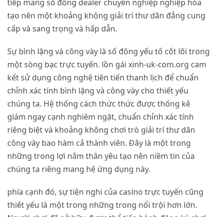
tiếp mang số đông dealer chuyên nghiệp nghiệp hóa
tạo nên một khoảng không giải trí thư dãn đẳng cung
cấp và sang trọng và hấp dẫn.
Sự bình lặng và công vày là số đông yếu tố cốt lõi trong
một sòng bạc trực tuyến. lồn gái xinh-uk-com.org cam
kết sử dụng công nghệ tiên tiến thanh lịch để chuẩn
chỉnh xác tính bình lặng và công vày cho thiết yếu
chúng ta. Hệ thống cách thức thức được thống kê
giám ngay cạnh nghiêm ngặt, chuẩn chỉnh xác tính
riêng biệt và khoảng không chơi trò giải trí thư dãn
công vày bao hàm cả thành viên. Đây là một trong
những trong lợi nắm thân yêu tạo nên niềm tin của
chúng ta riêng mang hệ ứng dụng này.
phía cạnh đó, sự tiện nghi của casino trực tuyến cũng
thiết yếu là một trong những trong nổi trội hơn lớn.