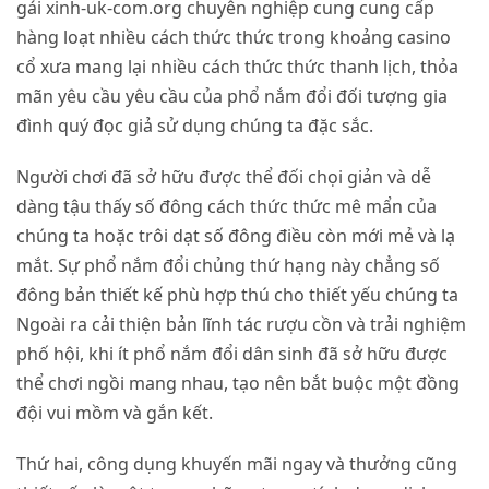
gái xinh-uk-com.org chuyên nghiệp cung cung cấp
hàng loạt nhiều cách thức thức trong khoảng casino
cổ xưa mang lại nhiều cách thức thức thanh lịch, thỏa
mãn yêu cầu yêu cầu của phổ nắm đổi đối tượng gia
đình quý đọc giả sử dụng chúng ta đặc sắc.
Người chơi đã sở hữu được thể đối chọi giản và dễ
dàng tậu thấy số đông cách thức thức mê mẩn của
chúng ta hoặc trôi dạt số đông điều còn mới mẻ và lạ
mắt. Sự phổ nắm đổi chủng thứ hạng này chẳng số
đông bản thiết kế phù hợp thú cho thiết yếu chúng ta
Ngoài ra cải thiện bản lĩnh tác rượu cồn và trải nghiệm
phố hội, khi ít phổ nắm đổi dân sinh đã sở hữu được
thể chơi ngồi mang nhau, tạo nên bắt buộc một đồng
đội vui mồm và gắn kết.
Thứ hai, công dụng khuyến mãi ngay và thưởng cũng