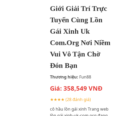
Giới Giải Trí Trực
Tuyến Cùng Lồn
Gái Xinh Uk
Com.Org Nơi Niềm
Vui Vô Tận Chờ
Đón Bạn
Thương hiệu:
Fun88
Giá:
358,549
VNĐ
★★★★
(28 đánh giá)
cô hầu lồn gái xinh Trang web
lồn gái xinh-uk-com.org đang