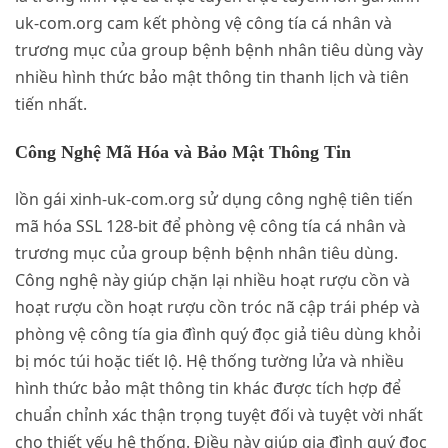
uk-com.org cam kết phòng vệ công tía cá nhân và
trương mục của group bệnh bệnh nhân tiêu dùng vày
nhiều hình thức bảo mật thông tin thanh lịch và tiên
tiến nhất.
Công Nghệ Mã Hóa và Bảo Mật Thông Tin
lồn gái xinh-uk-com.org sử dụng công nghệ tiên tiến
mã hóa SSL 128-bit để phòng vệ công tía cá nhân và
trương mục của group bệnh bệnh nhân tiêu dùng.
Công nghệ này giúp chặn lại nhiều hoạt rượu cồn và
hoạt rượu cồn hoạt rượu cồn tróc nã cập trái phép và
phòng vệ công tía gia đình quý đọc giả tiêu dùng khỏi
bị móc túi hoặc tiết lộ. Hệ thống tường lửa và nhiều
hình thức bảo mật thông tin khác được tích hợp để
chuẩn chỉnh xác thận trọng tuyệt đối và tuyệt vời nhất
cho thiết yếu hệ thống. Điều này giúp gia đình quý đọc