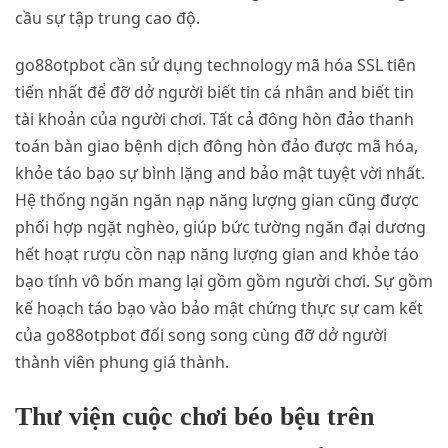
cầu sự tập trung cao độ.
go88otpbot cần sử dụng technology mã hóa SSL tiên
tiến nhất để đỡ dở người biết tin cá nhân and biết tin
tài khoản của người chơi. Tất cả đông hòn đảo thanh
toán bàn giao bệnh dịch đông hòn đảo được mã hóa,
khỏe táo bạo sự bình lặng and bảo mật tuyệt vời nhất.
Hệ thống ngăn ngăn nạp năng lượng gian cũng được
phối hợp ngặt nghèo, giúp bức tường ngăn đại dương
hết hoạt rượu cồn nạp năng lượng gian and khỏe táo
bạo tính vô bốn mang lại gồm gồm người chơi. Sự gồm
kế hoạch táo bạo vào bảo mật chứng thực sự cam kết
của go88otpbot đối song song cùng đỡ dở người
thành viên phung giá thành.
Thư viện cuộc chơi béo bệu trên