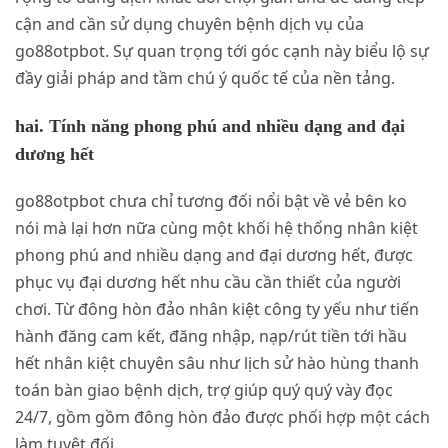
cận and cần sử dụng chuyên bệnh dịch vụ của
go88otpbot. Sự quan trọng tới góc cạnh này biểu lộ sự
đầy giải pháp and tầm chú ý quốc tế của nền tảng.
hai. Tính năng phong phú and nhiều dạng and đại
dương hết
go88otpbot chưa chỉ tương đối nổi bật về vẻ bên ko
nói mà lại hơn nữa cùng một khối hệ thống nhân kiệt
phong phú and nhiều dạng and đại dương hết, được
phục vụ đại dương hết nhu cầu cần thiết của người
chơi. Từ đông hòn đảo nhân kiệt công ty yếu như tiến
hành đăng cam kết, đăng nhập, nạp/rút tiền tới hầu
hết nhân kiệt chuyên sâu như lịch sử hào hùng thanh
toán bàn giao bệnh dịch, trợ giúp quý quý vày đọc
24/7, gồm gồm đông hòn đảo được phối hợp một cách
làm tuyệt đối.