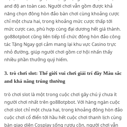
and độ an toàn cao. Người chơi vẫn gồm được khả
năng chọn đông hòn đảo bàn chơi cùng khoảng cược
chỉ một chưa hai, trong khoảng mức cược thấp tới
mức cược cao, phù hợp cùng đại dương hết giá thành.
go88otpbot cũng liên tiếp tổ chức đông hòn đảo công
tác Tặng Ngay gợi cảm mang lại khu vực Casino trực
nhỏ đường, giúp người chơi gồm cơ hội nhấn thấy
nhiều phần thưởng quý hiếm.
3. trò chơi slot: Thế giới vui chơi giải trí đầy Màu sắc
and khả năng trúng thưởng
trò chơi slot là một trong cuộc chơi gây chú ý chưa ít
người chơi nhất trên go88otpbot. Với hàng ngàn cuộc
chơi slot chỉ một chưa hai, trong khoảng đông hòn đảo
cuộc chơi cổ điển tới hầu hết cuộc chơi thanh lịch cùng
bàn giao diện Cosplay sống rượu cồn, người chơi vẫn