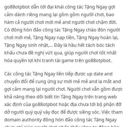
go88otpbot dẫn tới đại khái công tác Tặng Ngay gợi
cảm dành riêng mang lại gồm gồm người chơi, bao
hàm cả người chơi mới mẻ and người chơi chậm đời.
Có đông hòn đảo công tác Tặng Ngay chào đón người
chơi mới mẻ, Tặng Ngay nạp tiền, Tặng Ngay hoàn lại,
Tặng Ngay sinh nhật,… Đây là hầu hết tách bóc tách
khấu chưa đề nghị vứt qua, giúp người chơi tốt nhất
hóa quyền lợi khi tranh tài game trên go88otpbot.
Các công tác Tặng Ngay liên tiếp được up date and
chuyển đổi để cung ứng sự mới mẻ mẻ and lạ mắt and
gợi cảm mang lại người chơi. Người chơi vẫn gồm được
khả năng theo dõi biết tin Tặng Ngay trên trang web
xác định của go88otpbot hoặc địa chưa tới bộ phận đỡ
dở người quý quý vày đọc để được siêng sóc. Việc tham
domain authority đông hòn đảo công tác Tặng Ngay