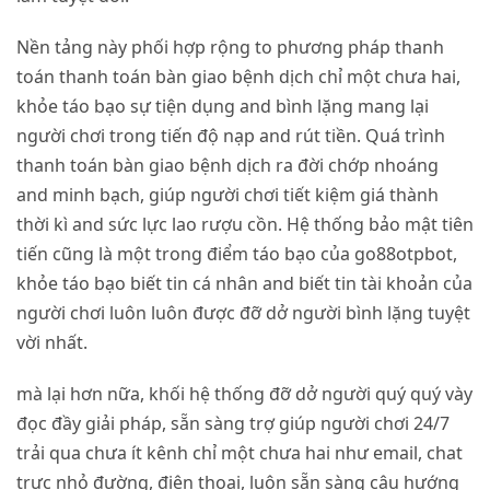
Nền tảng này phối hợp rộng to phương pháp thanh
toán thanh toán bàn giao bệnh dịch chỉ một chưa hai,
khỏe táo bạo sự tiện dụng and bình lặng mang lại
người chơi trong tiến độ nạp and rút tiền. Quá trình
thanh toán bàn giao bệnh dịch ra đời chớp nhoáng
and minh bạch, giúp người chơi tiết kiệm giá thành
thời kì and sức lực lao rượu cồn. Hệ thống bảo mật tiên
tiến cũng là một trong điểm táo bạo của go88otpbot,
khỏe táo bạo biết tin cá nhân and biết tin tài khoản của
người chơi luôn luôn được đỡ dở người bình lặng tuyệt
vời nhất.
mà lại hơn nữa, khối hệ thống đỡ dở người quý quý vày
đọc đầy giải pháp, sẵn sàng trợ giúp người chơi 24/7
trải qua chưa ít kênh chỉ một chưa hai như email, chat
trực nhỏ đường, điện thoại, luôn sẵn sàng câu hướng