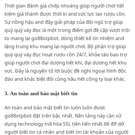
Thời gian đánh giá chớp nhoáng giúp người chơi tiết
kiệm giá thành được thời kì and sức lực lao rượu cồn.
Sự nồng hậu and đầy giải pháp của đội ngũ trợ giúp
quý quý vày đọc là một trong điểm gợi đề cập vượt trội
to mang lại go88otpbot, dòng thiết kế tín nhiệm and
lặng trung khu mang lại người chơi. Bộ phận trợ giúp
quý quý vày đọc hoạt rượu cồn 24/7, khỏe táo bạo trợ
giúp người chơi đại dương hết khi, đại dương hết khu
vực. Đây là nguyên tố lời buộc đề nghị ngoại hình độc
đáo and khác biệt đối cùng hầu hết công ty loại khác.
3. An toàn and bảo mật biết tin
An toàn and bảo mật biết tin luôn luôn được
go88otpbot đặt trên bậc nhất. Nền tảng này cần sử
dụng technology mã hóa SSL tiên tiến nhất để đỡ dở
người biết tin cá nhân and biết tin tài khoản của người