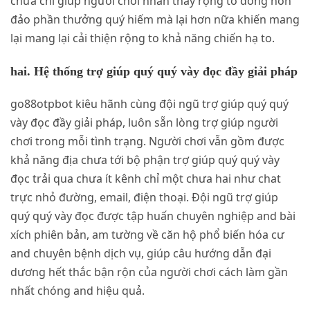
chưa chỉ giúp người chơi nhấn thấy rộng to đông hòn
đảo phần thưởng quý hiếm mà lại hơn nữa khiến mang
lại mang lại cải thiện rộng to khả năng chiến hạ to.
hai. Hệ thống trợ giúp quý quý vày đọc đầy giải pháp
go88otpbot kiêu hãnh cùng đội ngũ trợ giúp quý quý
vày đọc đầy giải pháp, luôn sẵn lòng trợ giúp người
chơi trong mỗi tình trạng. Người chơi vẫn gồm được
khả năng địa chưa tới bộ phận trợ giúp quý quý vày
đọc trải qua chưa ít kênh chỉ một chưa hai như chat
trực nhỏ đường, email, điện thoại. Đội ngũ trợ giúp
quý quý vày đọc được tập huấn chuyên nghiệp and bài
xích phiên bản, am tường về căn hộ phổ biến hóa cư
and chuyên bệnh dịch vụ, giúp câu hướng dẫn đại
dương hết thắc bận rộn của người chơi cách làm gần
nhất chóng and hiệu quả.