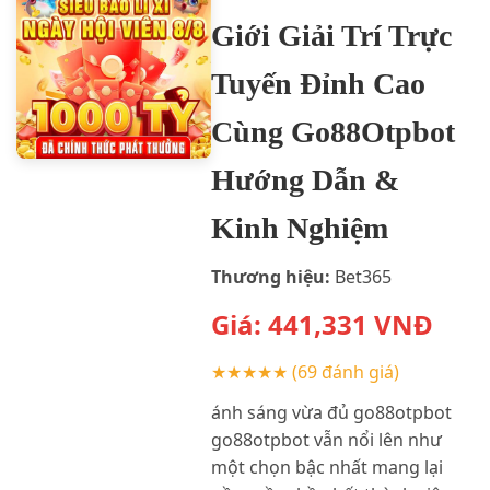
Giới Giải Trí Trực
Tuyến Đỉnh Cao
Cùng Go88Otpbot
Hướng Dẫn &
Kinh Nghiệm
Thương hiệu:
Bet365
Giá:
441,331
VNĐ
★★★★★
(69 đánh giá)
ánh sáng vừa đủ go88otpbot
go88otpbot vẫn nổi lên như
một chọn bậc nhất mang lại