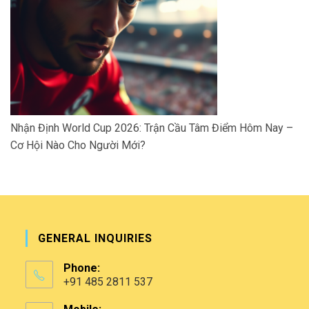
Nhận Định World Cup 2026: Trận Cầu Tâm Điểm Hôm Nay –
Cơ Hội Nào Cho Người Mới?
GENERAL INQUIRIES
Phone:
+91 485 2811 537