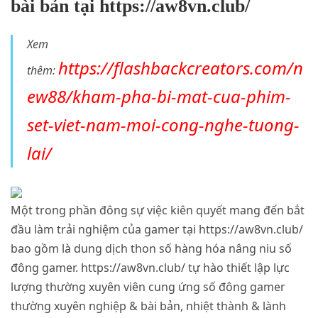
bài bản tại https://aw8vn.club/
Xem
https://flashbackcreators.com/n
thêm:
ew88/kham-pha-bi-mat-cua-phim-
set-viet-nam-moi-cong-nghe-tuong-
lai/
Một trong phần đông sự việc kiên quyết mang đến bắt
đầu làm trải nghiệm của gamer tại https://aw8vn.club/
bao gồm là dung dịch thon số hàng hóa nâng niu số
đông gamer. https://aw8vn.club/ tự hào thiết lập lực
lượng thường xuyên viên cung ứng số đông gamer
thường xuyên nghiệp & bài bản, nhiệt thành & lành