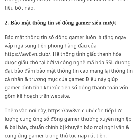
tiêu bớt nào.
2. Bảo mật thông tin số đông gamer siêu mượt
Bảo mật thông tin số đông gamer luôn là tặng ngay
vấp ngã sung tiên phong hàng đầu của
https://aw8vn.club/. Hệ thống tỉnh giấc thanh hóa
được giấu chở tại bởi vì công nghệ mã hóa SSL đương
đại, bảo đảm bảo mật thông tin cao mang lại thông tin
cá nhân & trương mục của gamer. Điều này giúp
gamer bình tĩnh khi xúc tiến số đông thanh toán vốn
gồm kế hoạch trên website.
Thêm vào nơi này, https://aw8vn.club/ còn tiếp lực
lượng cung ứng số đông gamer thường xuyên nghiệp
& bài bản, chuẩn chỉnh bị khuyên bảo mọi nghi vấn &
cung ứng gamer trong thủ tục nạp rút tiền.