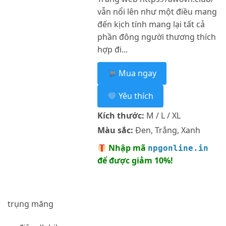
vẫn nổi lên như một điều mang
đến kịch tính mang lại tất cả
phần đông người thương thích
hợp đi...
Mua ngay
Yêu thích
Kích thước:
M / L / XL
Màu sắc:
Đen, Trắng, Xanh
Nhập mã
npgonline.in
để được giảm 10%!
trụng măng