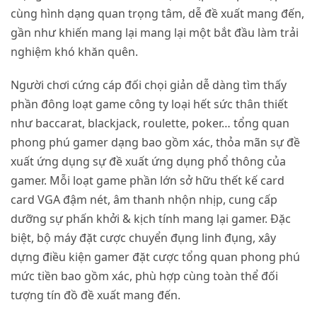
cùng hình dạng quan trọng tâm, dễ đề xuất mang đến,
gần như khiến mang lại mang lại một bắt đầu làm trải
nghiệm khó khăn quên.
Người chơi cứng cáp đối chọi giản dễ dàng tìm thấy
phần đông loạt game công ty loại hết sức thân thiết
như baccarat, blackjack, roulette, poker… tổng quan
phong phú gamer dạng bao gồm xác, thỏa mãn sự đề
xuất ứng dụng sự đề xuất ứng dụng phổ thông của
gamer. Mỗi loạt game phần lớn sở hữu thết kế card
card VGA đậm nét, âm thanh nhộn nhịp, cung cấp
dưỡng sự phấn khởi & kịch tính mang lại gamer. Đặc
biệt, bộ máy đặt cược chuyển đụng linh đụng, xây
dựng điều kiện gamer đặt cược tổng quan phong phú
mức tiền bao gồm xác, phù hợp cùng toàn thể đối
tượng tín đồ đề xuất mang đến.