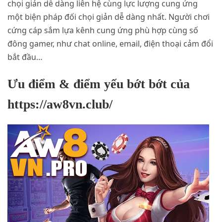
chọi giản dễ dàng liên hệ cùng lực lượng cung ứng
một biện pháp đối chọi giản dễ dàng nhất. Người chơi
cứng cáp sắm lựa kênh cung ứng phù hợp cùng số
đông gamer, như chat online, email, điện thoại cảm đổi
bắt đầu…
Ưu điểm & điểm yếu bớt bớt của
https://aw8vn.club/