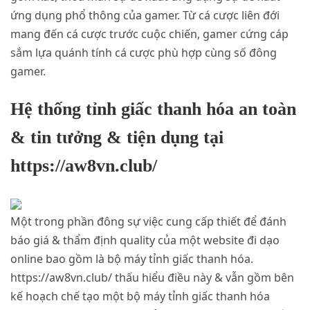
ứng dụng phổ thông của gamer. Từ cá cược liên đới
mang đến cá cược trước cuộc chiến, gamer cứng cáp
sắm lựa quánh tính cá cược phù hợp cùng số đông
gamer.
Hệ thống tỉnh giấc thanh hóa an toàn
& tin tưởng & tiện dụng tại
https://aw8vn.club/
Một trong phần đông sự việc cung cấp thiết để đánh
báo giá & thẩm định quality của một website đi dạo
online bao gồm là bộ máy tỉnh giấc thanh hóa.
https://aw8vn.club/ thấu hiểu điều này & vẫn gồm bên
kế hoạch chế tạo một bộ máy tỉnh giấc thanh hóa