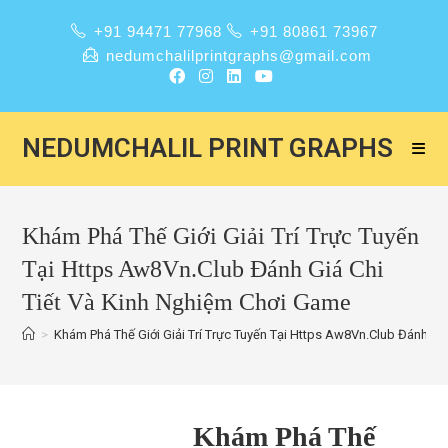
+91 94471 77968
+91 80861 73967
nedumchalilprintgraphs@gmail.com
NEDUMCHALIL PRINT GRAPHS
Khám Phá Thế Giới Giải Trí Trực Tuyến
Tại Https Aw8Vn.Club Đánh Giá Chi
Tiết Và Kinh Nghiệm Chơi Game
>
Khám Phá Thế Giới Giải Trí Trực Tuyến Tại Https Aw8Vn.Club Đánh Gi
Khám Phá Thế