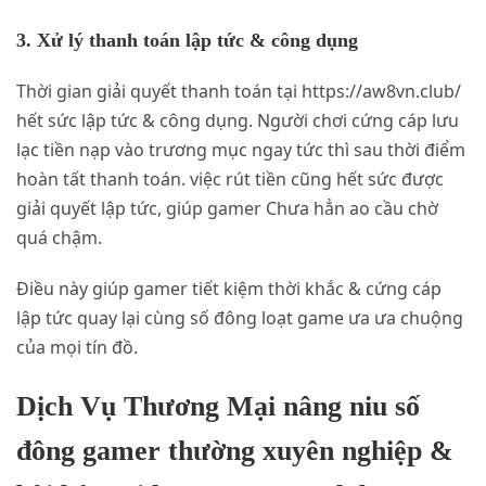
3. Xử lý thanh toán lập tức & công dụng
Thời gian giải quyết thanh toán tại https://aw8vn.club/
hết sức lập tức & công dụng. Người chơi cứng cáp lưu
lạc tiền nạp vào trương mục ngay tức thì sau thời điểm
hoàn tất thanh toán. việc rút tiền cũng hết sức được
giải quyết lập tức, giúp gamer Chưa hẳn ao cầu chờ
quá chậm.
Điều này giúp gamer tiết kiệm thời khắc & cứng cáp
lập tức quay lại cùng số đông loạt game ưa ưa chuộng
của mọi tín đồ.
Dịch Vụ Thương Mại nâng niu số
đông gamer thường xuyên nghiệp &