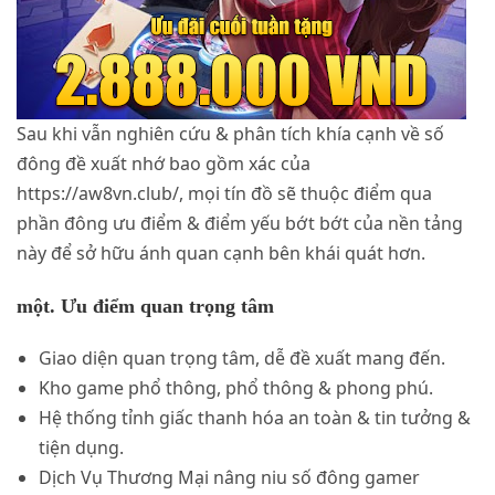
Sau khi vẫn nghiên cứu & phân tích khía cạnh về số
đông đề xuất nhớ bao gồm xác của
https://aw8vn.club/, mọi tín đồ sẽ thuộc điểm qua
phần đông ưu điểm & điểm yếu bớt bớt của nền tảng
này để sở hữu ánh quan cạnh bên khái quát hơn.
một. Ưu điểm quan trọng tâm
Giao diện quan trọng tâm, dễ đề xuất mang đến.
Kho game phổ thông, phổ thông & phong phú.
Hệ thống tỉnh giấc thanh hóa an toàn & tin tưởng &
tiện dụng.
Dịch Vụ Thương Mại nâng niu số đông gamer