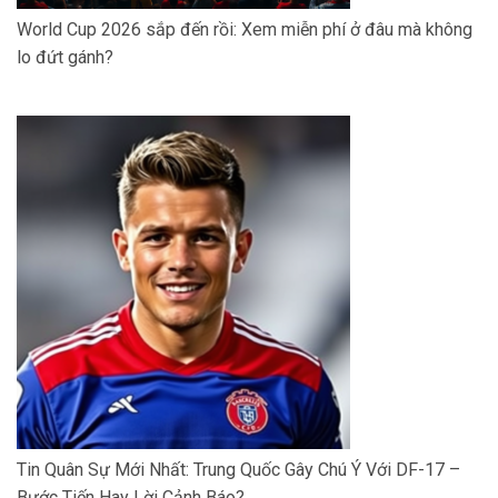
World Cup 2026 sắp đến rồi: Xem miễn phí ở đâu mà không
lo đứt gánh?
Tin Quân Sự Mới Nhất: Trung Quốc Gây Chú Ý Với DF-17 –
Bước Tiến Hay Lời Cảnh Báo?