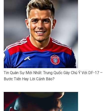
Tin Quân Sự Mới Nhất: Trung Quốc Gây Chú Ý Với DF-17 –
Bước Tiến Hay Lời Cảnh Báo?