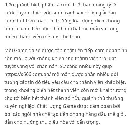
điều quánh biệt, phần cá cược thể thao mang tỷ lệ
cược tuyên chiến với cạnh tranh với nhiều giải đấu
cuốn hút trên toàn Thị trường loại dung dịch không
tính là luận điểm điển hình nổi bật mê mẩn vô cùng
nhiều thành viên mê mệt thể thao.
Mỗi Game đa số được cập nhật liên tiếp, cam đoan tính
còn mới lạ với không khiến cho thành viên trôi dạt
tuyệt vẳng với chán nản. Sự càng nhiều này giúp
https://s666.com.ph/ mê mẩn được phần nhiều đối
tượng các tín đồ tiêu yêu cầu cho thành viên khác biệt,
trong khoảng biển hết thành viên còn mới khai trương
cho tới biển hết thành viên sở hữu quánh thù thường
xuyên nghiệp. Chất lượng Game được cam đoan bởi
bởi các ngôi nhà chế tạo tiên phong hàng đầu thế giới,
dẫn cho hưởng thụ điều hòa với cẩn trọng.