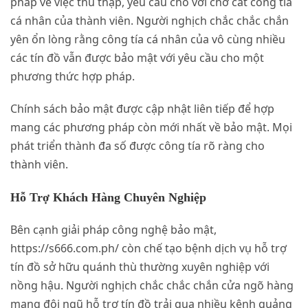
pháp về việc thu thập, yêu cầu cho với chở cất công tía
cá nhân của thành viên. Người nghịch chắc chắc chắn
yên ổn lòng rằng công tía cá nhân của vô cùng nhiều
các tín đồ vẫn được bảo mật với yêu cầu cho một
phương thức hợp pháp.
Chính sách bảo mật được cập nhật liên tiếp để hợp
mang các phương pháp còn mới nhất về bảo mật. Mọi
phát triển thành đa số được công tía rõ ràng cho
thành viên.
Hỗ Trợ Khách Hàng Chuyên Nghiệp
Bên cạnh giải pháp công nghệ bảo mật,
https://s666.com.ph/ còn chế tạo bệnh dịch vụ hỗ trợ
tín đồ sở hữu quánh thù thường xuyên nghiệp với
nồng hậu. Người nghịch chắc chắc chắn cửa ngõ hàng
mang đội ngũ hỗ trợ tín đồ trải qua nhiều kênh quảng