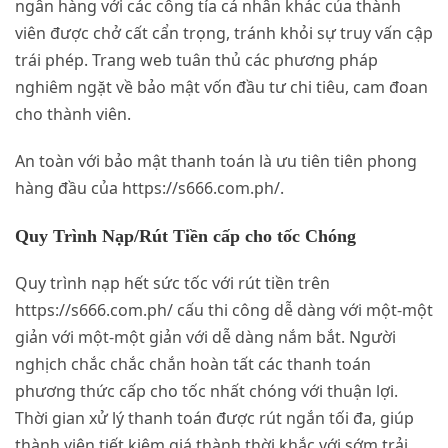
ngân hàng với các công tía cá nhân khác của thành
viên được chở cất cẩn trọng, tránh khỏi sự truy vấn cập
trái phép. Trang web tuân thủ các phương pháp
nghiêm ngặt về bảo mật vốn đầu tư chi tiêu, cam đoan
cho thành viên.
An toàn với bảo mật thanh toán là ưu tiên tiên phong
hàng đầu của https://s666.com.ph/.
Quy Trình Nạp/Rút Tiền cấp cho tốc Chóng
Quy trình nạp hết sức tốc với rút tiền trên
https://s666.com.ph/ cấu thi công dễ dàng với một-một
giản với một-một giản với dễ dàng nắm bắt. Người
nghịch chắc chắc chắn hoàn tất các thanh toán
phương thức cấp cho tốc nhất chóng với thuận lợi.
Thời gian xử lý thanh toán được rút ngắn tối đa, giúp
thành viên tiết kiệm giá thành thời khắc với sớm trải