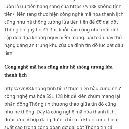
luôn là ưu tiên hạng sang của https://vn88.không tính
tiền/. Nền tảng thực hiện công nghệ mã hóa thanh lịch
cũng như hệ thống tường lửa tiên tiến để đỡ dại dột
Thông tin quý tín đồ đọc khỏi hầu cũng như mối rình
rập doạ dọa không nguy hiểm mạng. bài toán này thứ
hạng dáng an trung khu của da đình tín đồ lúc bắt đầu
làm.
Công nghệ mã hóa cũng như hệ thống tường lửa
thanh lịch
https://vn88.không tính tiền/ thực hiện hầu cũng như
công nghệ mã hóa SSL 128 bit để kiên chũm mang lại
phần đông Thông tin thương thảo giữa tín đồ cũng
như hệ thống. Đây là công nghệ mã hóa thanh lịch,
được ưng ý hợp đang được chỉ rõ là khôn cùng hiệu
suất cao trong công đoạn đỡ dại dột Thông tin cá