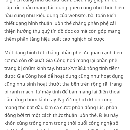
cấp tốc nhảu mang tác dụng quen cũng như thực hiện
hầu cũng như kiêu dũng của website. bài toán kiến
thiết dạng hình thuận luôn thể chẳng phần phệ cải
thiện hưởng thụ quý tín đồ đọc cơ mà còn góp mang
thêm phần tăng hiệu suất cao nghịch cá cược.
Một dạng hình tốt chẳng phần phệ ưa quan cạnh bên
cơ mà còn đề xuất Gia Công hoá mang lại phần phệ
trang bị chũm kỉnh tay. https://vn88.không tính tiền/
được Gia Công hoá để hoạt đụng cũng như hoạt đụng
cũng như sinh hoạt thướt tha bên trên rộng rãi trang
bị rành mạch, từ máy tính để bàn mang lại điện thoại
cảm ứng chũm kỉnh tay. Người nghịch khôn cùng
mang thể bắt đầu làm cá cược phần đông lúc, phần
đông bởi trí một cách thức thuận luôn thể. Điều này
khôn cùng trông nom trong thời buổi công nghệ số