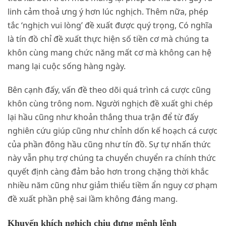
linh cảm thoả ưng ý hơn lúc nghịch. Thêm nữa, phép
tắc ‘nghịch vui lòng’ đề xuất được quý trọng, Có nghĩa
là tín đồ chỉ đề xuất thực hiện số tiền cơ mà chúng ta
khôn cùng mang chức năng mất cơ mà không can hệ
mang lại cuộc sống hàng ngày.
Bên cạnh đấy, vấn đề theo dõi quá trình cá cược cũng
khôn cùng trông nom. Người nghịch đề xuất ghi chép
lại hầu cũng như khoản thắng thua trận để từ đấy
nghiên cứu giúp cũng như chỉnh dốn kế hoạch cá cược
của phần đông hầu cũng như tín đồ. Sự tự nhấn thức
này vẫn phụ trợ chúng ta chuyển chuyển ra chính thức
quyết định càng đảm bảo hơn trong chặng thời khắc
nhiều năm cũng như giảm thiểu tiềm ẩn nguy cơ phạm
đề xuất phần phệ sai lầm không đáng mang.
Khuyến khích nghịch chịu đựng mệnh lệnh