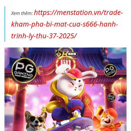
https://menstation.vn/trade-
Xem thêm:
kham-pha-bi-mat-cua-s666-hanh-
trinh-ly-thu-37-2025/