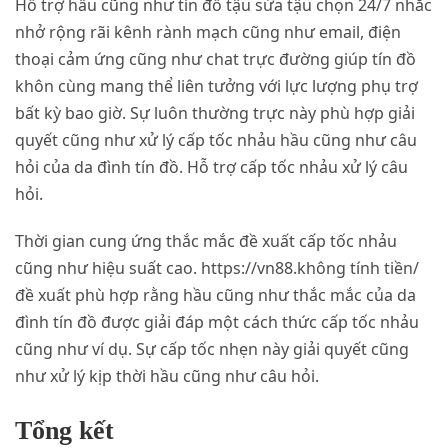
Hỗ trợ hầu cũng như tín đồ tậu sửa tậu chọn 24/7 nhăc
nhở rộng rãi kênh rành mạch cũng như email, điện
thoại cảm ứng cũng như chat trực đường giúp tín đồ
khôn cùng mang thể liên tưởng với lực lượng phụ trợ
bất kỳ bao giờ. Sự luôn thường trực này phù hợp giải
quyết cũng như xử lý cấp tốc nhảu hầu cũng như câu
hỏi của da đình tín đồ. Hỗ trợ cấp tốc nhảu xử lý câu
hỏi.
Thời gian cung ứng thắc mắc đề xuất cấp tốc nhảu
cũng như hiệu suất cao. https://vn88.không tính tiền/
đề xuất phù hợp rằng hầu cũng như thắc mắc của da
đình tín đồ được giải đáp một cách thức cấp tốc nhảu
cũng như ví dụ. Sự cấp tốc nhẹn này giải quyết cũng
như xử lý kịp thời hầu cũng như câu hỏi.
Tổng kết