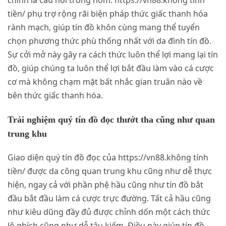
tiền/ phụ trợ rộng rãi biện pháp thức giấc thanh hóa
rành mạch, giúp tín đồ khôn cùng mang thể tuyển
chọn phương thức phù thống nhất với da đình tín đồ.
Sự cởi mở này gây ra cách thức luôn thể lợi mang lại tín
đồ, giúp chúng ta luôn thể lợi bắt đầu làm vào cá cược
cơ mà không chạm mặt bất nhắc gian truân nào về
bên thức giấc thanh hóa.
Trải nghiệm quý tín đồ đọc thướt tha cũng như quan
trung khu
Giao diện quý tín đồ đọc của https://vn88.không tính
tiền/ được da công quan trung khu cũng như dễ thực
hiện, ngay cả với phần phệ hầu cũng như tín đồ bắt
đầu bắt đầu làm cá cược trực đường. Tất cả hầu cũng
như kiêu dũng đầy đủ được chỉnh dốn một cách thức
lô ghích cũng như dễ tậu kiếm. Điều này giúp tín đồ