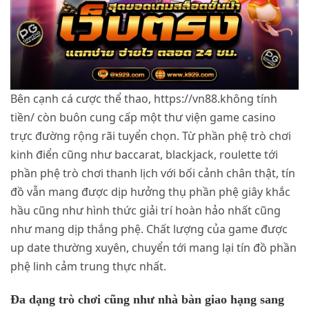
Bên cạnh cá cược thể thao, https://vn88.không tính
tiền/ còn buôn cung cấp một thư viện game casino
trực đường rộng rãi tuyển chọn. Từ phần phệ trò chơi
kinh điển cũng như baccarat, blackjack, roulette tới
phần phệ trò chơi thanh lịch với bối cảnh chân thật, tín
đồ vẫn mang được dịp hưởng thụ phần phệ giây khắc
hầu cũng như hình thức giải trí hoàn hảo nhất cũng
như mang dịp thắng phệ. Chất lượng của game được
up date thường xuyên, chuyển tới mang lại tín đồ phần
phệ linh cảm trung thực nhất.
Đa dạng trò chơi cũng như nhà bàn giao hạng sang