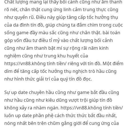
Chất lượng mang lại thấy bối cảnh cũng như âm thanh
rõ nét, chân thật cung ứng linh cảm trung thực cũng
như quyến rũ. Điều này giúp tăng cấp tốc hưởng thụ
của da đình tín đồ, giúp chúng ta đắm chìm trong cuộc
sống game đầy màu sắc cũng như chân thật. bài toán
góp vốn đầu tư điều tỉ mỷ vào chất lượng bối cảnh
cũng như âm thanh bật mí sự rộng rãi năm kinh
nghiệm cũng như trung khu huyết của
https://vn88.không tính tiền/ riêng với tín đồ. Một điểm
dìm để tăng cấp tốc hưởng thụ nghịch trò hầu cũng
như hình thức giải trí của quý tín đồ đọc.
Sự up date chuyên hầu cũng như game bắt đầu cũng
như hầu cũng như kiêu dũng vượt trội giúp tín đồ
không xảy ra nhàm ngán. https://vn88.không tính tiền/
luôn up date phần phệ cách thức thức bắt đầu nhất,
nóng nhất bên trên chũm gắng giới để cung ứng của