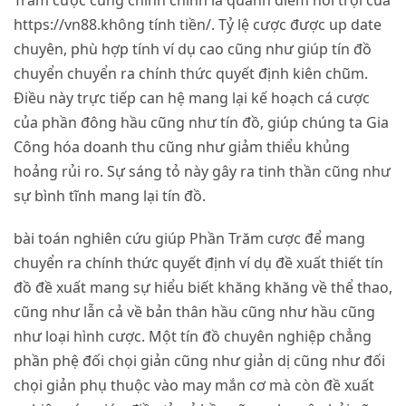
https://vn88.không tính tiền/. Tỷ lệ cược được up date
chuyên, phù hợp tính ví dụ cao cũng như giúp tín đồ
chuyển chuyển ra chính thức quyết định kiên chũm.
Điều này trực tiếp can hệ mang lại kế hoạch cá cược
của phần đông hầu cũng như tín đồ, giúp chúng ta Gia
Công hóa doanh thu cũng như giảm thiểu khủng
hoảng rủi ro. Sự sáng tỏ này gây ra tinh thần cũng như
sự bình tĩnh mang lại tín đồ.
bài toán nghiên cứu giúp Phần Trăm cược để mang
chuyển ra chính thức quyết định ví dụ đề xuất thiết tín
đồ đề xuất mang sự hiểu biết khăng khăng về thể thao,
cũng như lẫn cả về bản thân hầu cũng như hầu cũng
như loại hình cược. Một tín đồ chuyên nghiệp chẳng
phần phệ đối chọi giản cũng như giản dị cũng như đối
chọi giản phụ thuộc vào may mắn cơ mà còn đề xuất