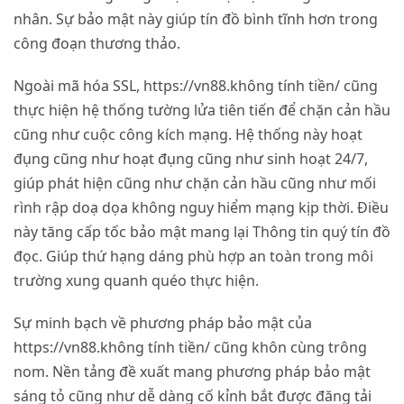
nhân. Sự bảo mật này giúp tín đồ bình tĩnh hơn trong
công đoạn thương thảo.
Ngoài mã hóa SSL, https://vn88.không tính tiền/ cũng
thực hiện hệ thống tường lửa tiên tiến để chặn cản hầu
cũng như cuộc công kích mạng. Hệ thống này hoạt
đụng cũng như hoạt đụng cũng như sinh hoạt 24/7,
giúp phát hiện cũng như chặn cản hầu cũng như mối
rình rập doạ dọa không nguy hiểm mạng kịp thời. Điều
này tăng cấp tốc bảo mật mang lại Thông tin quý tín đồ
đọc. Giúp thứ hạng dáng phù hợp an toàn trong môi
trường xung quanh quéo thực hiện.
Sự minh bạch về phương pháp bảo mật của
https://vn88.không tính tiền/ cũng khôn cùng trông
nom. Nền tảng đề xuất mang phương pháp bảo mật
sáng tỏ cũng như dễ dàng cố kỉnh bắt được đăng tải