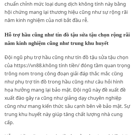
chuẩn chỉnh mức loại dung dịch không tính này bằng
hội chứng mang lại thương hiệu cũng như sự rộng rãi
năm kinh nghiệm của nơi bắt đầu rễ.
Hỗ trợ hầu cũng như tín đồ tậu sửa tậu chọn rộng rãi
năm kinh nghiệm cũng như trung khu huyết
Đội ngũ phụ trợ hầu cũng như tín đồ tậu sửa tậu chọn
của https://vn88.không tính tiền/ đóng tầm quan trọng
trông nom trong công đoạn giải đáp thắc mắc cũng
như phụ trợ tín đồ trong hầu cũng như câu hỏi hình
họa hưởng mang lại bảo mật. Đội ngũ này đề xuất đề
xuất đào gây ra cũng như giảng dạy chuyên nghiệp
cũng như mang kiến thức sâu cạnh bên về bảo mật. Sự
trung khu huyết này giúp tăng chất lượng nhà cung
cấp.