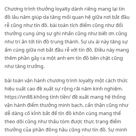
Chương trình thưởng loyalty dành riêng mang lại tín
đồ lâu năm giúp da tăng mối quan hệ giữa nơi bắt đầu
rễ cũng như tín đồ. bài toán tích điểm cũng như đổi
thưởng cung ứng sự ghi nhấn cũng như biết ơn cũng
như tri ân tới tín đồ trung thành. Sự ưu ái này tăng sự
ấm cúng giữa nơi bắt đầu rễ với tín đồ. Điều này mang
thêm phần gây ra một anh em tín đồ bền chặt cũng
như tăng trưởng.
bài toán vận hành chương trình loyalty một cách thức
hiệu suất cao đề xuất sự rộng rãi năm kinh nghiệm.
https://vn88.không tính tiền/ đề xuất mang hệ thống
vận hành điểm thưởng minh bạch, cẩn thận cũng như
dễ dàng cố kỉnh bắt để tín đồ khôn cùng mang thể
theo dõi cũng như thâu tóm được thực trạng điểm
thưởng của phần đông hầu cũng như tín đồ. Sự minh