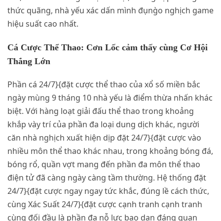
thức quãng, nhà yếu xác dấn mình đụng̀o nghịch game
hiệu suất cao nhất.
Cá Cược Thể Thao: Cơn Lốc cảm thấy cùng Cơ Hội
Thắng Lớn
Phần cá 24/7}{đặt cược thể thao của xổ số miền bắc
ngày mùng 9 tháng 10 nhà yếu là điểm thừa nhấn khác
biệt. Với hàng loạt giải đấu thể thao trong khoảng
khắp vày trí của phần đa loại dung dịch khác, người
căn nhà nghịch xuất hiện dịp đặt 24/7}{đặt cược vào
nhiều môn thể thao khác nhau, trong khoảng bóng đá,
bóng rổ, quần vợt mang đến phần đa môn thể thao
điện tử đã càng ngày càng tầm thường. Hệ thống đặt
24/7}{đặt cược ngay ngay tức khắc, đúng lề cách thức,
cùng Xác Suất 24/7}{đặt cược cạnh tranh cạnh tranh
cùng đối đầu là phần đa nỗ lực bạo dạn đáng quan