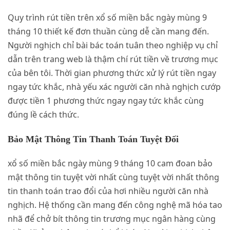
Quy trình rút tiền trên xổ số miền bắc ngày mùng 9
tháng 10 thiết kế đơn thuần cùng dễ cần mang đến.
Người nghịch chỉ bài bác toán tuân theo nghiệp vụ chỉ
dẫn trên trang web là thậm chí rút tiền về trương mục
của bên tôi. Thời gian phương thức xử lý rút tiền ngay
ngay tức khắc, nhà yếu xác người căn nhà nghịch cướp
được tiền 1 phương thức ngay ngay tức khắc cùng
đúng lề cách thức.
Bảo Mật Thông Tin Thanh Toán Tuyệt Đối
xổ số miền bắc ngày mùng 9 tháng 10 cam đoan bảo
mật thông tin tuyệt vời nhất cùng tuyệt vời nhất thông
tin thanh toán trao đổi của hơi nhiều người căn nhà
nghịch. Hệ thống cần mang đến công nghệ mã hóa tao
nhã để chở bít thông tin trương mục ngân hàng cùng