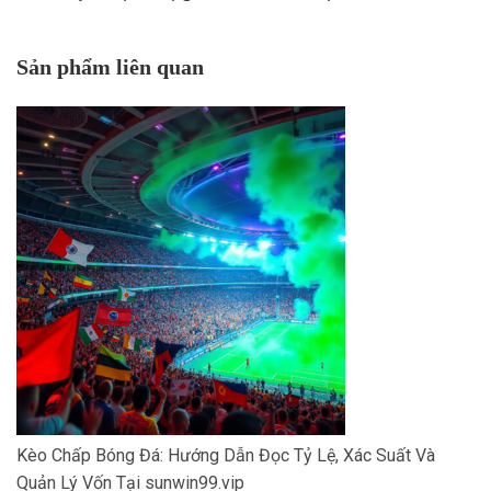
Sản phẩm liên quan
Kèo Chấp Bóng Đá: Hướng Dẫn Đọc Tỷ Lệ, Xác Suất Và
Quản Lý Vốn Tại sunwin99.vip