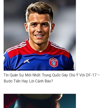
Tin Quân Sự Mới Nhất: Trung Quốc Gây Chú Ý Với DF-17 –
Bước Tiến Hay Lời Cảnh Báo?