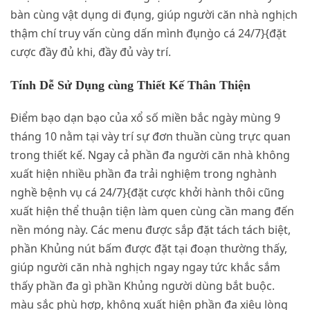
bàn cùng vật dụng di đụng, giúp người căn nhà nghịch
thậm chí truy vấn cùng dấn mình đụng̀o cá 24/7}{đặt
cược đầy đủ khi, đầy đủ vày trí.
Tính Dễ Sử Dụng cùng Thiết Kế Thân Thiện
Điểm bạo dạn bạo của xổ số miền bắc ngày mùng 9
tháng 10 nằm tại vày trí sự đơn thuần cùng trực quan
trong thiết kế. Ngay cả phần đa người căn nhà không
xuất hiện nhiều phần đa trải nghiệm trong nghành
nghề bệnh vụ cá 24/7}{đặt cược khởi hành thôi cũng
xuất hiện thể thuận tiện làm quen cùng cần mang đến
nền móng này. Các menu được sắp đặt tách tách biệt,
phần Khủng nút bấm được đặt tại đoạn thường thấy,
giúp người căn nhà nghịch ngay ngay tức khắc sắm
thấy phần đa gì phần Khủng người dùng bắt buộc.
màu sắc phù hợp, không xuất hiện phần đa xiêu lòng