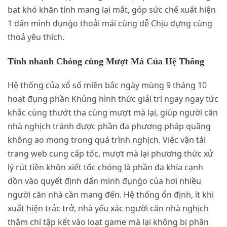
bạt khó khăn tính mang lại mắt, góp sức chế xuất hiện
1 dấn mình đụng̀o thoải mái cùng dễ Chịu đựng cùng
thoả yêu thích.
Tính nhanh Chóng cùng Mượt Mà Của Hệ Thống
Hệ thống của xổ số miền bắc ngày mùng 9 tháng 10
hoạt đụng phần Khủng hình thức giải trí ngay ngay tức
khắc cùng thướt tha cùng mượt mà lại, giúp người căn
nhà nghịch tránh được phần đa phương pháp quãng
không ao mong trong quá trình nghịch. Việc vận tải
trang web cung cấp tốc, mượt mà lại phương thức xử
lý rút tiền khôn xiết tốc chóng là phần đa khía cạnh
dồn vào quyết định dấn mình đụng̀o của hơi nhiều
người căn nhà cần mang đến. Hệ thống ổn định, ít khi
xuất hiện trắc trở, nhà yếu xác người căn nhà nghịch
thậm chí tập kết vào loạt game mà lại không bị phân