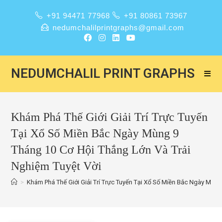
+91 94471 77968
+91 80861 73967
nedumchalilprintgraphs@gmail.com
NEDUMCHALIL PRINT GRAPHS
Khám Phá Thế Giới Giải Trí Trực Tuyến
Tại Xổ Số Miền Bắc Ngày Mùng 9
Tháng 10 Cơ Hội Thắng Lớn Và Trải
Nghiệm Tuyệt Vời
>
Khám Phá Thế Giới Giải Trí Trực Tuyến Tại Xổ Số Miền Bắc Ngày Mùng