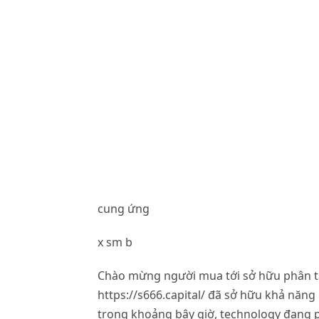
cung ứng
x sm b
Chào mừng người mua tới sở hữu phân tá
https://s666.capital/ đã sở hữu khả năn
trong khoảng bây giờ, technology đang p