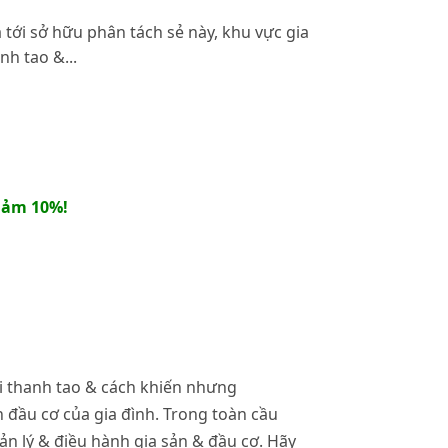
ới sở hữu phân tách sẻ này, khu vực gia
h tao &...
iảm 10%!
i thanh tao & cách khiến nhưng
 đầu cơ của gia đình. Trong toàn cầu
n lý & điều hành gia sản & đầu cơ. Hãy