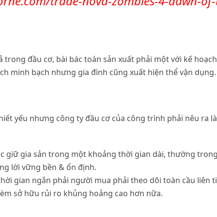
borne.com/trade-nova-zombies-4-dawn-of-t
rong đầu cơ, bài bác toán sản xuất phải một với kế hoạch đ
oạch minh bạch nhưng gia đình cũng xuất hiện thể vận dụng.
hiết yếu nhưng công ty đầu cơ của công trình phải nêu ra l
ốc giữ gia sản trong một khoảng thời gian dài, thường tro
g lời vững bền & ổn định.
 thời gian ngắn phải người mua phải theo dõi toàn cầu liên 
 kèm sở hữu rủi ro khủng hoảng cao hơn nữa.