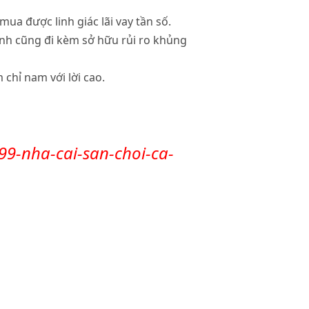
a được linh giác lãi vay tần số.
ỉnh cũng đi kèm sở hữu rủi ro khủng
chỉ nam với lời cao.
99-nha-cai-san-choi-ca-