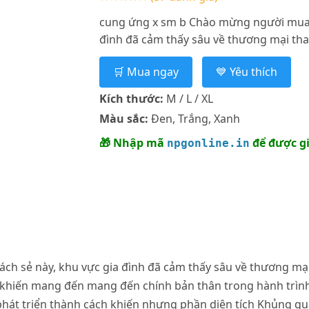
cung ứng x sm b Chào mừng người mua t
đình đã cảm thấy sâu về thương mại than
🛒 Mua ngay
💙 Yêu thích
Kích thước:
M / L / XL
Màu sắc:
Đen, Trắng, Xanh
🎁 Nhập mã
để được g
npgonline.in
ch sẻ này, khu vực gia đình đã cảm thấy sâu về thương mạ
g khiến mang đến mang đến chính bản thân trong hành trình
hát triển thành cách khiến nhưng phần diện tích Khủng quả