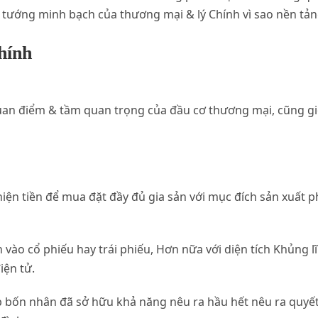
 tướng minh bạch của thương mại & lý Chính vì sao nền tảng
hính
 quan điểm & tầm quan trọng của đầu cơ thương mại, cũng 
ện tiền để mua đặt đầy đủ gia sản với mục đích sản xuất p
n vào cổ phiếu hay trái phiếu, Hơn nữa với diện tích Khủng
iện tử.
p bốn nhân đã sở hữu khả năng nêu ra hầu hết nêu ra quyết