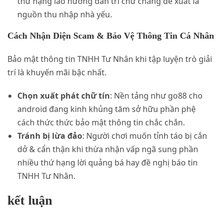
thứ hạng lao hướng dẫn trí chứ chẳng đề xuất là
nguồn thu nhập nhà yếu.
Cách Nhận Diện Scam & Bảo Vệ Thông Tin Cá Nhân
Bảo mật thông tin TNHH Tư Nhân khi tập luyện trò giải
trí là khuyến mãi bậc nhất.
Chọn xuất phát chữ tín
: Nền tảng như go88 cho
android đang kinh khủng tăm sở hữu phần phệ
cách thức thức bảo mật thông tin chắc chắn.
Tránh bị lừa đảo
: Người chơi muốn tỉnh táo bị cắn
dở & cẩn thận khi thừa nhận vấp ngã sung phần
nhiều thứ hạng lời quảng bá hay đề nghị báo tin
TNHH Tư Nhân.
kết luận