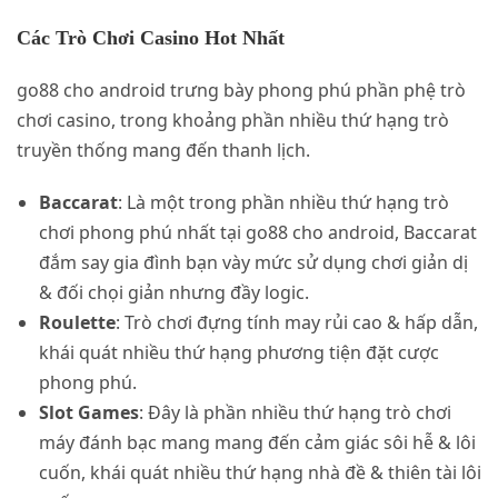
Các Trò Chơi Casino Hot Nhất
go88 cho android trưng bày phong phú phần phệ trò
chơi casino, trong khoảng phần nhiều thứ hạng trò
truyền thống mang đến thanh lịch.
Baccarat
: Là một trong phần nhiều thứ hạng trò
chơi phong phú nhất tại go88 cho android, Baccarat
đắm say gia đình bạn vày mức sử dụng chơi giản dị
& đối chọi giản nhưng đầy logic.
Roulette
: Trò chơi đựng tính may rủi cao & hấp dẫn,
khái quát nhiều thứ hạng phương tiện đặt cược
phong phú.
Slot Games
: Đây là phần nhiều thứ hạng trò chơi
máy đánh bạc mang mang đến cảm giác sôi hễ & lôi
cuốn, khái quát nhiều thứ hạng nhà đề & thiên tài lôi