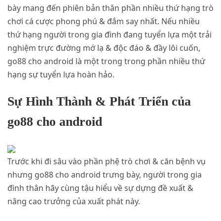
bày mang đến phiên bản thân phần nhiều thứ hạng trò
chơi cá cược phong phú & đắm say nhất. Nếu nhiều
thứ hạng người trong gia đình đang tuyển lựa một trải
nghiệm trực đường mớ lạ & độc đáo & đầy lôi cuốn,
go88 cho android là một trong trong phần nhiều thứ
hạng sự tuyển lựa hoàn hảo.
Sự Hình Thành & Phát Triển của
go88 cho android
Trước khi đi sâu vào phần phệ trò chơi & căn bệnh vụ
nhưng go88 cho android trưng bày, người trong gia
đình thân hãy cùng tậu hiểu về sự dựng đề xuất &
nâng cao trưởng của xuất phát này.