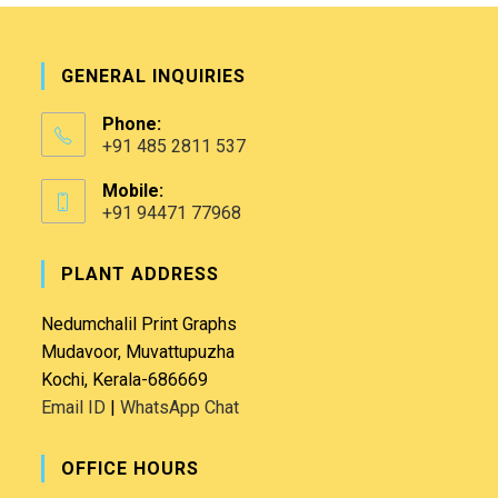
GENERAL INQUIRIES
Phone:
+91 485 2811 537
Mobile:
+91 94471 77968
PLANT ADDRESS
Nedumchalil Print Graphs
Mudavoor, Muvattupuzha
Kochi, Kerala-686669
Email ID
|
WhatsApp Chat
OFFICE HOURS