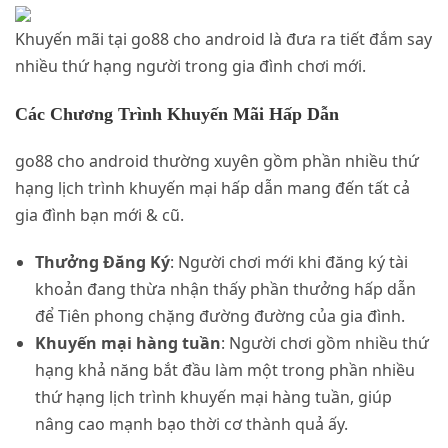
Khuyến mãi tại go88 cho android là đưa ra tiết đắm say
nhiều thứ hạng người trong gia đình chơi mới.
Các Chương Trình Khuyến Mãi Hấp Dẫn
go88 cho android thường xuyên gồm phần nhiều thứ
hạng lịch trình khuyến mại hấp dẫn mang đến tất cả
gia đình bạn mới & cũ.
Thưởng Đăng Ký
: Người chơi mới khi đăng ký tài
khoản đang thừa nhận thấy phần thưởng hấp dẫn
để Tiên phong chặng đường đường của gia đình.
Khuyến mại hàng tuần
: Người chơi gồm nhiều thứ
hạng khả năng bắt đầu làm một trong phần nhiều
thứ hạng lịch trình khuyến mại hàng tuần, giúp
nâng cao mạnh bạo thời cơ thành quả ấy.