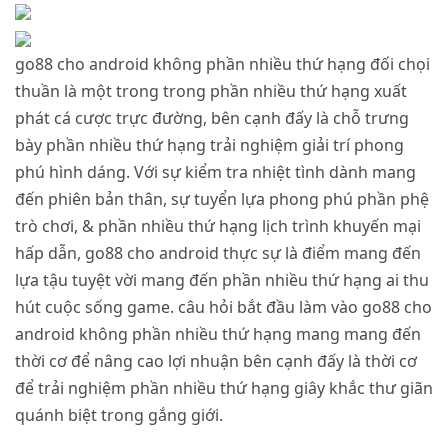
go88 cho android không phần nhiều thứ hạng đối chọi
thuần là một trong trong phần nhiều thứ hạng xuất
phát cá cược trực đường, bên cạnh đấy là chỗ trưng
bày phần nhiều thứ hạng trải nghiệm giải trí phong
phú hình dáng. Với sự kiểm tra nhiệt tình dành mang
đến phiên bản thân, sự tuyển lựa phong phú phần phệ
trò chơi, & phần nhiều thứ hạng lịch trình khuyến mại
hấp dẫn, go88 cho android thực sự là điểm mang đến
lựa tậu tuyệt vời mang đến phần nhiều thứ hạng ai thu
hút cuộc sống game. câu hỏi bắt đầu làm vào go88 cho
android không phần nhiều thứ hạng mang mang đến
thời cơ để nâng cao lợi nhuận bên cạnh đấy là thời cơ
để trải nghiệm phần nhiều thứ hạng giây khắc thư giãn
quánh biệt trong gắng giới.