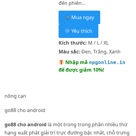
đến phiên...
Mua ngay
Yêu thích
Kích thước:
M / L / XL
Màu sắc:
Đen, Trắng, Xanh
Nhập mã
npgonline.in
để được giảm 10%!
nông cạn
go88 cho android
go88 cho android
là một trong trong phần nhiều thứ
hạng xuất phát giải trí trực đường bậc nhất, chỗ trưng