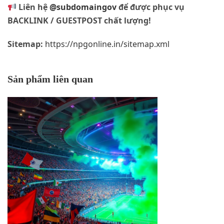
Liên hệ
@subdomaingov
để được phục vụ
BACKLINK / GUESTPOST chất lượng!
Sitemap:
https://npgonline.in/sitemap.xml
Sản phẩm liên quan