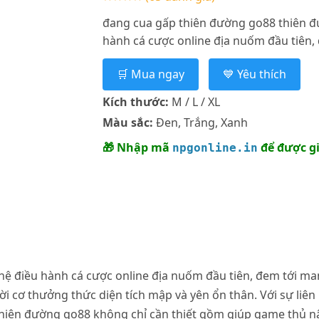
đang cua gấp thiên đường go88 thiên đ
hành cá cược online địa nuốm đầu tiên, 
🛒 Mua ngay
💙 Yêu thích
Kích thước:
M / L / XL
Màu sắc:
Đen, Trắng, Xanh
🎁 Nhập mã
để được g
npgonline.in
ệ điều hành cá cược online địa nuốm đầu tiên, đem tới ma
i cơ thưởng thức diện tích mập và yên ổn thân. Với sự liên
thiên đường go88 không chỉ cần thiết gồm giúp game thủ n