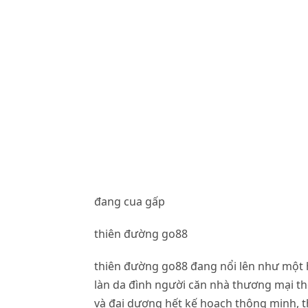
đang cua gấp
thiên đường go88
thiên đường go88 đang nổi lên như một h
làn da đình người căn nhà thương mại thờ
và đại dương hết kế hoạch thông minh, 