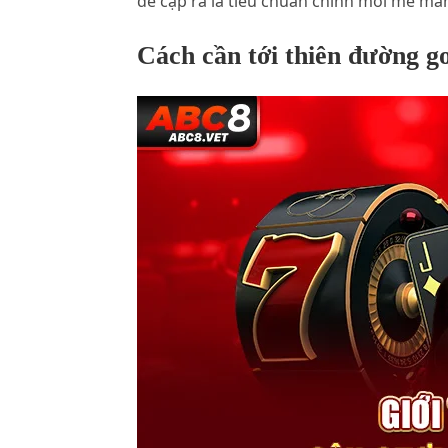
đề cập ra là tiêu chuẩn chỉnh mới mẻ ma
Cách cần tới thiên đường 