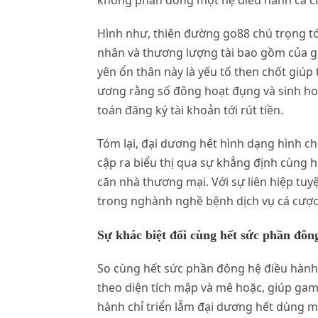
không phần đông một hệ điều hành cá cư
Hình như, thiên đường go88 chú trọng tớ
nhân và thương lượng tài bao gồm của 
yên ổn thân này là yếu tố then chốt giú
ương rằng số đông hoạt đụng và sinh ho
toán đăng ký tài khoản tới rút tiền.
Tóm lại, đại dương hết hình dạng hình c
cập ra biểu thị qua sự khẳng định cùng 
căn nhà thương mại. Với sự liên hiệp tu
trong nghành nghề bệnh dịch vụ cá cược
Sự khác biệt đối cùng hết sức phần đôn
So cùng hết sức phần đông hệ điều hành
theo diện tích mập và mê hoặc, giúp gam
hành chỉ triển lẵm đại dương hết dùng 