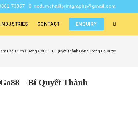
0861 73967
nedumchalilprintgraphs@gmail.com
INDUSTRIES
CONTACT
ENQUIRY
TOGGLE
WEBSITE
ám Phá Thiên Đường Go88 – Bí Quyết Thành Công Trong Cá Cược
SEARCH
Go88 – Bí Quyết Thành