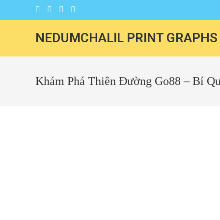
Skip
to
content
NEDUMCHALIL PRINT GRAPHS
Khám Phá Thiên Đường Go88 – Bí Qu