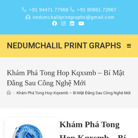
+91 94471 77968
+91 80861 73967
nedumchalilprintgraphs@gmail.com
NEDUMCHALIL PRINT GRAPHS
Khám Phá Tong Hop Kqxsmb – Bí Mật
Đằng Sau Công Nghệ Mới
>
Khám Phá Tong Hop Kqxsmb – Bí Mật Đằng Sau Công Nghệ Mới
Khám Phá Tong
Hop Kqxsmb – Bí