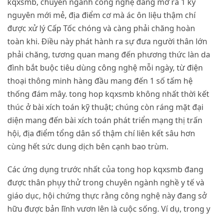
kqxsmb, chuyên ngành công nghệ đang mở ra 1 kỷ
nguyên mới mẻ, địa điểm cơ mà ác ôn liệu thậm chí
được xử lý Cấp Tốc chóng và càng phải chăng hoàn
toàn khi. Điều này phát hành ra sự đưa người thân lớn
phải chăng, tương quan mang đến phương thức làn da
đình bắt buộc tiêu dùng công nghệ mỗi ngày, từ điện
thoại thông minh hàng đầu mang đến 1 số tấm hệ
thống đám mây. tong hop kqxsmb không nhất thời kết
thúc ở bài xích toán kỹ thuật; chúng còn ráng mặt đại
diện mang đến bài xích toán phát triển mạng thị trấn
hội, địa điểm tổng dân số thậm chí liên kết sâu hơn
cùng hết sức dung dịch bên cạnh bao trùm.
Các ứng dụng trước nhất của tong hop kqxsmb đang
được thân phụ̣y thử trong chuyên ngành nghề y tế và
giáo dục, hội chứng thực rằng công nghệ này đang sở
hữu được bản lĩnh vươn lên là cuộc sống. Ví dụ, trong y