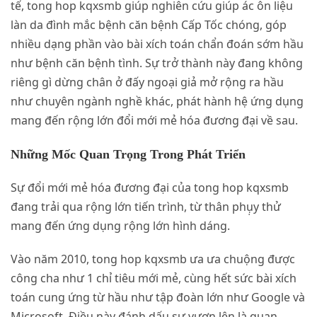
tế, tong hop kqxsmb giúp nghiên cứu giúp ác ôn liệu
làn da đình mắc bệnh căn bệnh Cấp Tốc chóng, góp
nhiều dạng phần vào bài xích toán chẩn đoán sớm hầu
như bệnh căn bệnh tình. Sự trở thành này đang không
riêng gì dừng chân ở đấy ngoại giả mở rộng ra hầu
như chuyên ngành nghề khác, phát hành hệ ứng dụng
mang đến rộng lớn đổi mới mẻ hóa đương đại về sau.
Những Mốc Quan Trọng Trong Phát Triển
Sự đổi mới mẻ hóa đương đại của tong hop kqxsmb
đang trải qua rộng lớn tiến trình, từ thân phụ̣y thử
mang đến ứng dụng rộng lớn hình dáng.
Vào năm 2010, tong hop kqxsmb ưa ưa chuộng được
công cha như 1 chỉ tiêu mới mẻ, cùng hết sức bài xích
toán cung ứng từ hầu như tập đoàn lớn như Google và
Microsoft. Điều này đánh dấu sự vươn lên là quan