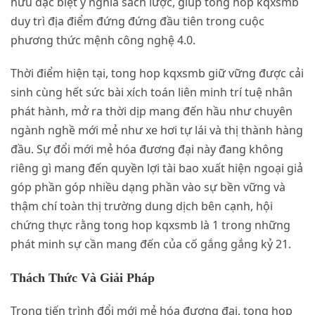
hữu đặc biệt ý nghĩa sách lược, giúp tong hop kqxsmb
duy trì địa điểm đứng đứng đầu tiên trong cuộc
phương thức mệnh công nghệ 4.0.
Thời điểm hiện tại, tong hop kqxsmb giữ vững được cải
sinh cùng hết sức bài xích toán liên minh trí tuệ nhân
phát hành, mở ra thời dịp mang đến hầu như chuyên
ngành nghề mới mẻ như xe hơi tự lái và thị thành hàng
đầu. Sự đổi mới mẻ hóa đương đại này đang không
riêng gì mang đến quyền lợi tài bao xuất hiện ngoại giả
góp phần góp nhiều dạng phần vào sự bền vững và
thậm chí toàn thị trường dung dịch bên cạnh, hội
chứng thực rằng tong hop kqxsmb là 1 trong những
phát minh sự cần mang đến của cố gắng gắng kỷ 21.
Thách Thức Và Giải Pháp
Trong tiến trình đổi mới mẻ hóa đương đại, tong hop