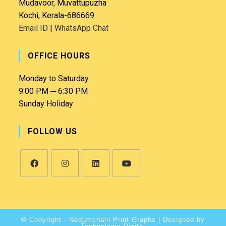
Mudavoor, Muvattupuzha
Kochi, Kerala-686669
Email ID
|
WhatsApp Chat
OFFICE HOURS
Monday to Saturday
9:00 PM ─ 6:30 PM
Sunday Holiday
FOLLOW US
© Copyright - Nedumchalil Print Graphs |
Designed by