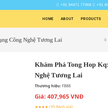
+91 94471 77968
+91 8
HOME
ABOUT
PRODUCTS
ng Công Nghệ Tương Lai
Khám Phá Tong Hop Kq
Nghệ Tương Lai
Thương hiệu:
FB88
Giá:
407,965
VNĐ
★★★★
(39 đánh giá)