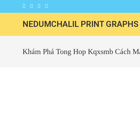
NEDUMCHALIL PRINT GRAPHS
Khám Phá Tong Hop Kqxsmb Cách Mạ