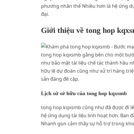
phương nhân thể Nhiều hơn là hệ ứng dụ
đại.
Giới thiệu về tong hop kqx
tong hop kqxsmb gắng bên cho một bước t
như bảo mật tài liệu chế tác thành hầu 
hữu lẽ dự đoán cũng như xử trí hàng triệ
sản đáng đề cập.
Lịch sử sở hữu của tong hop kqxsmb
tong hop kqxsmb cũng như đã được đi lê
hệ ứng dụng tài liệu linh hoạt hơn. Ban 
Nhanh gọn cảm thấy sự hỗ trợ trong kh