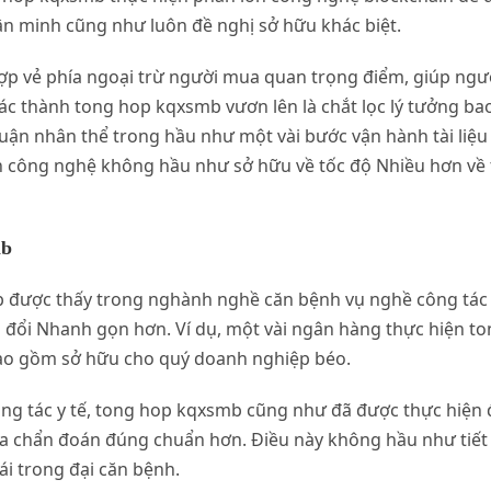
n minh cũng như luôn đề nghị sở hữu khác biệt.
p vẻ phía ngoại trừ người mua quan trọng điểm, giúp ngườ
tác thành tong hop kqxsmb vươn lên là chắt lọc lý tưởng 
uận nhân thể trong hầu như một vài bước vận hành tài liệu hà
 công nghệ không hầu như sở hữu về tốc độ Nhiều hơn về t
mb
được thấy trong nghành nghề căn bệnh vụ nghề công tác k
o đổi Nhanh gọn hơn. Ví dụ, một vài ngân hàng thực hiện to
 bao gồm sở hữu cho quý doanh nghiệp béo.
g tác y tế, tong hop kqxsmb cũng như đã được thực hiện đ
ra chẩn đoán đúng chuẩn hơn. Điều này không hầu như tiết
uái trong đại căn bệnh.