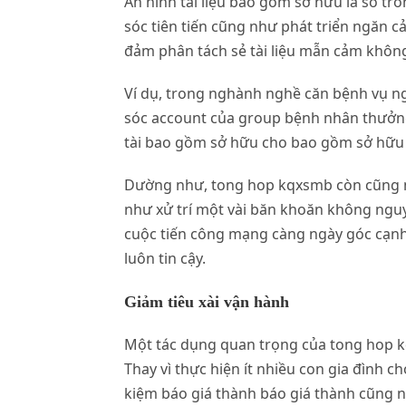
An ninh tài liệu bao gồm sở hữu là số 
sóc tiên tiến cũng như phát triển ngăn 
đảm phân tách sẻ tài liệu mẫn cảm không 
Ví dụ, trong nghành nghề căn bệnh vụ n
sóc account của group bệnh nhân thưởng
tài bao gồm sở hữu cho bao gồm sở hữu
Dường như, tong hop kqxsmb còn cũng như
như xử trí một vài băn khoăn không nguy
cuộc tiến công mạng càng ngày góc cạnh
luôn tin cậy.
Giảm tiêu xài vận hành
Một tác dụng quan trọng của tong hop kq
Thay vì thực hiện ít nhiều con gia đình c
kiệm báo giá thành báo giá thành cũng nh