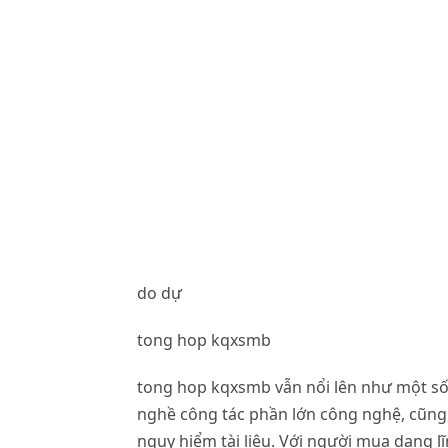
do dự
tong hop kqxsmb
tong hop kqxsmb vẫn nổi lên như một s
nghề công tác phần lớn công nghệ, cũng 
nguy hiểm tài liệu. Với người mua dạng 