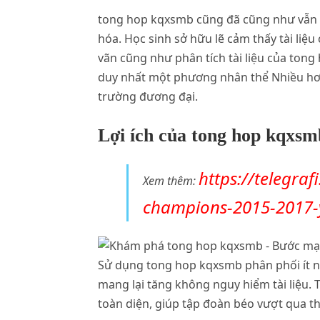
tong hop kqxsmb cũng đã cũng như vẫn rộ
hóa. Học sinh sở hữu lẽ cảm thấy tài l
vãn cũng như phân tích tài liệu của to
duy nhất một phương nhân thể Nhiều hơn
trường đương đại.
Lợi ích của tong hop kqxsm
https://telegra
Xem thêm:
champions-2015-2017-y
Sử dụng tong hop kqxsmb phân phối ít nhi
mang lại tăng không nguy hiểm tài liệu.
toàn diện, giúp tập đoàn béo vượt qua 