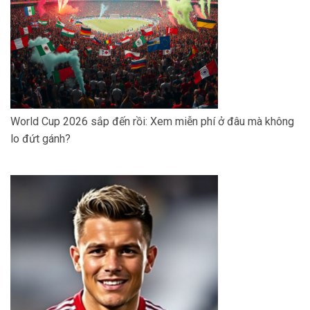
World Cup 2026 sắp đến rồi: Xem miễn phí ở đâu mà không
lo đứt gánh?