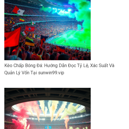
Kèo Chấp Bóng Đá: Hướng Dẫn Đọc Tỷ Lệ, Xác Suất Và
Quản Lý Vốn Tại sunwin99.vip