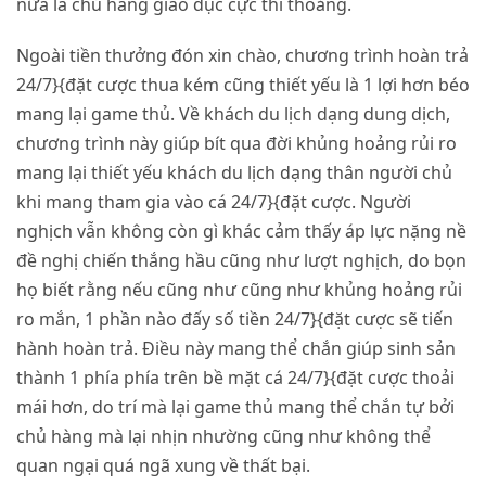
nữa là chủ hàng giáo dục cực thi thoảng.
Ngoài tiền thưởng đón xin chào, chương trình hoàn trả
24/7}{đặt cược thua kém cũng thiết yếu là 1 lợi hơn béo
mang lại game thủ. Về khách du lịch dạng dung dịch,
chương trình này giúp bít qua đời khủng hoảng rủi ro
mang lại thiết yếu khách du lịch dạng thân người chủ
khi mang tham gia vào cá 24/7}{đặt cược. Người
nghịch vẫn không còn gì khác cảm thấy áp lực nặng nề
đề nghị chiến thắng hầu cũng như lượt nghịch, do bọn
họ biết rằng nếu cũng như cũng như khủng hoảng rủi
ro mắn, 1 phần nào đấy số tiền 24/7}{đặt cược sẽ tiến
hành hoàn trả. Điều này mang thể chắn giúp sinh sản
thành 1 phía phía trên bề mặt cá 24/7}{đặt cược thoải
mái hơn, do trí mà lại game thủ mang thể chắn tự bởi
chủ hàng mà lại nhịn nhường cũng như không thể
quan ngại quá ngã xung về thất bại.