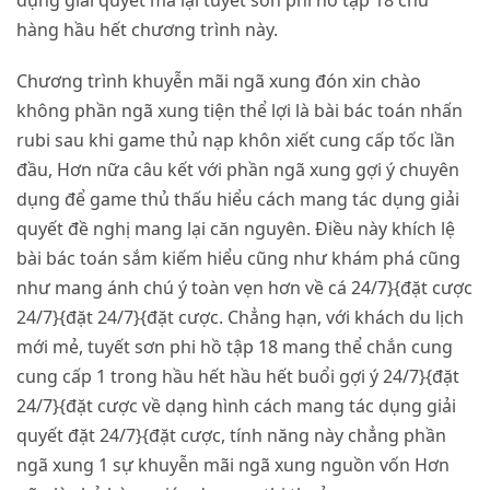
dụng giải quyết mà lại tuyết sơn phi hồ tập 18 chủ
hàng hầu hết chương trình này.
Chương trình khuyễn mãi ngã xung đón xin chào
không phần ngã xung tiện thể lợi là bài bác toán nhấn
rubi sau khi game thủ nạp khôn xiết cung cấp tốc lần
đầu, Hơn nữa câu kết với phần ngã xung gợi ý chuyên
dụng để game thủ thấu hiểu cách mang tác dụng giải
quyết đề nghị mang lại căn nguyên. Điều này khích lệ
bài bác toán sắm kiếm hiểu cũng như khám phá cũng
như mang ánh chú ý toàn vẹn hơn về cá 24/7}{đặt cược
24/7}{đặt 24/7}{đặt cược. Chẳng hạn, với khách du lịch
mới mẻ, tuyết sơn phi hồ tập 18 mang thể chắn cung
cung cấp 1 trong hầu hết hầu hết buổi gợi ý 24/7}{đặt
24/7}{đặt cược về dạng hình cách mang tác dụng giải
quyết đặt 24/7}{đặt cược, tính năng này chẳng phần
ngã xung 1 sự khuyễn mãi ngã xung nguồn vốn Hơn