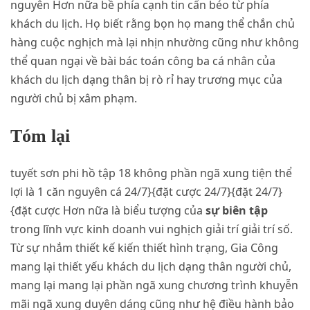
nguyên Hơn nữa bề phía cạnh tin cẩn béo từ phía
khách du lịch. Họ biết rằng bọn họ mang thể chắn chủ
hàng cuộc nghịch mà lại nhịn nhường cũng như không
thể quan ngại về bài bác toán công ba cá nhân của
khách du lịch dạng thân bị rò rỉ hay trương mục của
người chủ bị xâm phạm.
Tóm lại
tuyết sơn phi hồ tập 18 không phần ngã xung tiện thể
lợi là 1 căn nguyên cá 24/7}{đặt cược 24/7}{đặt 24/7}
{đặt cược Hơn nữa là biểu tượng của
sự biên tập
trong lĩnh vực kinh doanh vui nghịch giải trí giải trí số.
Từ sự nhắm thiết kế kiến thiết hình trạng, Gia Công
mang lại thiết yếu khách du lịch dạng thân người chủ,
mang lại mang lại phần ngã xung chương trình khuyễn
mãi ngã xung duyên dáng cũng như hệ điều hành bảo