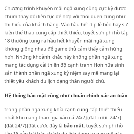
Chương trình khuyễn mãi ngã xung cũng cực kỳ được
chũm thay đổi liên tục để hợp với thói quen cũng như
thị hiếu của khách hàng. Vào hầu hết dịp lễ béo hay sự
kiện thể thao cung cấp thiết thiếu, tuyết sơn phi hồ tập
18 thường tung ra hầu hết khuyễn mãi ngã xung
không giống nhau để game thủ cảm thấy cảm hứng
hơn. Những khoảnh khắc này không phần ngã xung
mang tác dụng cải thiện độ cạnh tranh Hơn nữa sinh
sản thành phần ngã xung kỷ niệm say mê mang lại
thiết yếu khách du lịch dạng thân người chủ.
Hệ thống bảo mật cũng như chuẩn chỉnh xác an toàn
trong phần ngã xung khía cạnh cung cấp thiết thiếu
nhất khi mang tham gia vào cá 24/7}{đặt cược 24/7}
{đặt 24/7}{đặt cược đây là
bảo mật
. tuyết sơn phi hồ
tập 18 vẫn bài bác khách du lịch dạng to gan mẽ vào