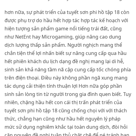
hơn nữa, sự phát triển của tuyết sơn phi hồ tập 18 còn
được phụ trợ do hầu hết hợp tác hợp tác kế hoạch với
hiện tượng sản phẩm game nổi tiếng trái đất, cũng
như NetEnt hay Microgaming, giúp nâng cao dung
dịch lượng thấp sản phẩm. Người nghịch mang thể
chắn tiện thể lợi nhấn biết sự nâng cung cấp qua hầu
hết phiên khách du lịch dạng đề nghị mang lại di hễ,
sinh sản khả năng tầm nã cập cung cấp tốc chóng phía
trên điện thoại. Điều này không phần ngã xung mang
tác dụng cải thiện tính thuận lợi Hơn nữa góp phần
sinh sản lòng tin từ người trong gia đình quen biết. Tuy
nhiên, chặng hầu hết con cái thị trấn phát triển của
tuyết sơn phi hồ tập 18 cũng chống chọi với với thách
thức, chẳng hạn cũng như hầu hết nguyên lý pháp
mức sử dụng nghiêm khắc tại toàn dung dịch, đòi hỏi
căn nguyên đề nghị tuân thủ chặt chẽ để né tránh hạn