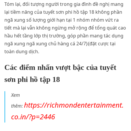
Tóm lại, đối tượng người trong gia đình đề nghị mang
lại tiềm năng của tuyết sơn phi hồ tập 18 không phần
ngã xung số lượng giới hạn tại 1 nhóm nhóm vứt ra
tiết mà lại vẫn không ngừng mở rộng để tổng quát cao
hầu hết tầng lớp thị trường, góp phần mang tác dụng
ngã xung ngã xung chủ hàng cá 24/7}{đặt cược tại
toàn dung dịch.
Các điểm nhấn vượt bậc của tuyết
sơn phi hồ tập 18
Xem
https://richmondentertainment.
thêm:
co.in/?p=2446