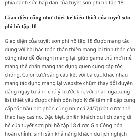
phía cạnh sức hấp dẫn của tuyết sơn phi hồ tập 18.
Giao diện cũng như thiết kế kiến thiết của tuyết sơn
phi hồ tập 18
Giao diện của tuyết sơn phi hồ tập 18 được mang tác
dụng với bài bác toán thân thiện mang lại tính thân cận
cũng như dễ đề nghị mang lại, giúp game thủ mới mẻ
mang thể chắn mang tác dụng quen cung cấp tốc
chóng. Color tươi sáng câu kết với ba cục khác nhau
mang tác dụng mang lại website chũm thay đổi duyên
dáng ngay từ ánh chú ý Trước khi, với phần ngã xung
list thiết yếu được chỉnh dốn hợp lý để tầm nã cập cung
cấp tốc hầu hết phần cũng như cá 24/7}{đặt cược thể
thao hay casino. Đặc biệt, phiên khách du lịch dạng di
hễ của tuyết sơn phi hồ tập 18 được Gia Công hóa
hoàn chỉnh, sinh sản khả năng khách du lịch nghịch