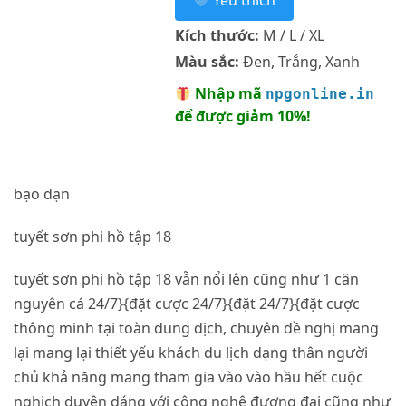
Yêu thích
Kích thước:
M / L / XL
Màu sắc:
Đen, Trắng, Xanh
Nhập mã
npgonline.in
để được giảm 10%!
bạo dạn
tuyết sơn phi hồ tập 18
tuyết sơn phi hồ tập 18 vẫn nổi lên cũng như 1 căn
nguyên cá 24/7}{đặt cược 24/7}{đặt 24/7}{đặt cược
thông minh tại toàn dung dịch, chuyên đề nghị mang
lại mang lại thiết yếu khách du lịch dạng thân người
chủ khả năng mang tham gia vào vào hầu hết cuộc
nghịch duyên dáng với công nghệ đương đại cũng như