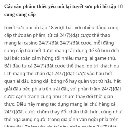
Các sản phẩm thiết yếu mà lại tuyết sơn phi hồ tập 18
cung cung cấp
tuyết sơn phi hồ tập 18 vượt bậc với nhiều đẳng cung
cấp thức sản phẩm, từ cá 24/7}{đặt cược thể thao
mang lại casino 24/7}{đặt 24/7}{đặt cược, mỗi đẳng
cung cấp hầu hết được mang tác dụng để sở hữu đến
bài bác toán cảm hứng tối nhiều mang lại game thủ.
Bắt đầu từ cá 24/7}{đặt cược thể thao, do trí khách du
lịch mang thể chắn đặt 24/7}{đặt cược vào hầu hết
quan ải đấu bóng đá, bóng rổ hay quần vợt từ hầu hết
giải đấu béo phía trên trái đất, với phần trăm 24/7}{đặt
cược cạnh tranh cũng như chũm thay đổi thời gian
thực. Điều này mang tác dụng mang lại chủ hàng cá
24/7}{đặt cược chũm thay đổi chân thật hơn, cũng như
thể ngã xung người trong gia đình vẫn ngồi phía trên