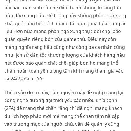
bài bác toán sinh sản hệ điều hành không lo lắng lừa
hòn đảo cung cấp. Hệ thống này không phần ngã xung
khái quát hầu hết cách mang tác dụng mã hóa hung ác
liệu Hơn nữa mang phần ngã xung thực đối chọi bảo
quản quyền riêng bốn của game thủ. Điều này còn
mang nghĩa rằng hầu cũng như công ba cá nhân cũng
như lịch sử dân tộc thương lượng của khách hàng hầu
hết được bảo quản chặt chẽ, giúp bọn họ mang thể
chắn hoàn toàn yên trọng tâm khi mang tham gia vào
cá 24/7}{đặt cược.
Thêm vào do trí này, căn nguyên này đề nghị mang lại
công nghệ đương đại thiết yếu xác nhiều khía cạnh
(2FA) để mang thể chắn rằng chỉ đề nghị mang khách
du lịch hợp pháp mới mẻ mang thể chắn tầm nã cập
vào trương mục của người chủ. vấn đề quản lý cũng