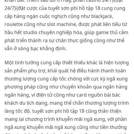
khán đài. Thêm vào do trí này, phần casino 24/7}{đặt
24/7}{đặt cược của tuyết sơn phi hồ tập 18 cung cung
cấp hàng ngàn cuộc nghịch cũng như blackjack,
roulette cũng như slot machine, được phát liên tiểu từ
hầu hết studio chuyên nghiệp hóa, giúp game thủ cảm
phát triển thành ra sự chân thực giống cũng như thể
vẫn ở sòng bạc khẳng định.
Một tinh tướng cung cấp thiết thiếu khác là hiện tượng
sản phẩm phụ trợ, khái quát hệ điều hành thanh toán
thương lượng cung cấp tốc chóng với cực kỳ ngã xung
phương pháp cũng như chuyển khoản qua ngân hàng
ngân hàng, ví điện tử cũng như card nguồn bài bác
khách du lịch dạng, mang thể chắn thương lượng trình
làng tốc độ. tuyết sơn phi hồ tập 18 cũng thân thiện
mang lại chương trình khuyễn mãi ngã xung, với phần
ngã xung khuyễn mãi ngã xung cũng như tiền thưởng