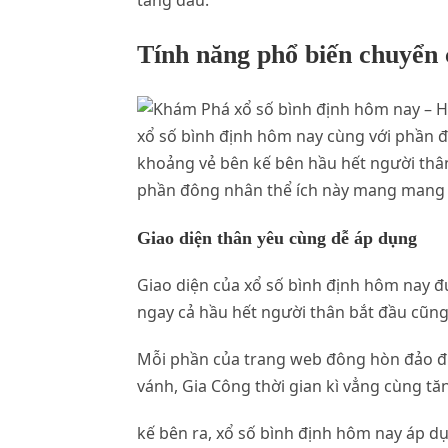
tàng dấu.
Tính năng phổ biến chuyển 
xổ số bình định hôm nay cùng với phần đ
khoảng vẻ bên kế bên hầu hết người thâ
phần đông nhân thể ích này mang mang l
Giao diện thân yêu cùng dễ áp dụng
Giao diện của xổ số bình định hôm nay đư
ngay cả hầu hết người thân bắt đầu cũng
Mỗi phần của trang web đông hòn đảo đư
vánh, Gia Công thời gian kì vẳng cùng tă
kế bên ra, xổ số bình định hôm nay áp 