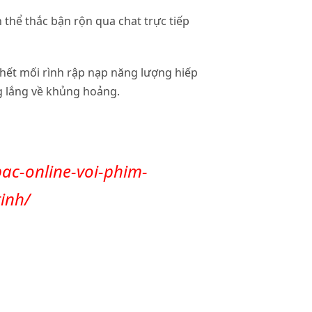
thể thắc bận rộn qua chat trực tiếp
 hết mối rình rập nạp năng lượng hiếp
g lắng về khủng hoảng.
bac-online-voi-phim-
inh/