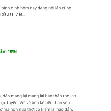
ố bình định hôm nay đang nổi lên cũng
ầu tại việt...
iảm 10%!
, dẫn mang lại mang lại bản thân thời cơ
rực tuyến. Với vẻ bên kế bên thân yêu
cơ mà hơn nữa thời cơ kiếm lãi hấp dẫn.