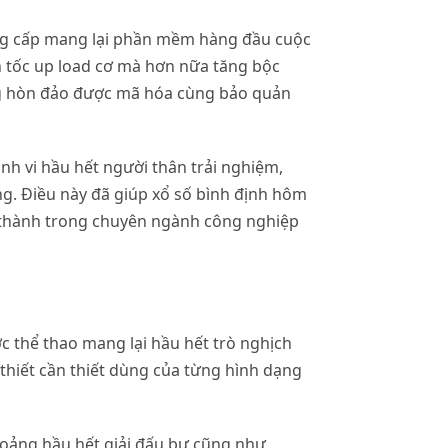
ung cấp mang lại phần mềm hàng đầu cuộc
n tốc up load cơ mà hơn nữa tăng bộc
ông hòn đảo được mã hóa cùng bảo quản
nh vi hầu hết người thân trải nghiệm,
g. Điều này đã giúp xổ số bình định hôm
n thành trong chuyên ngành công nghiệp
c thể thao mang lại hầu hết trò nghịch
hiết cần thiết dùng của từng hình dạng
hoảng hầu hết giải đấu bự cũng như