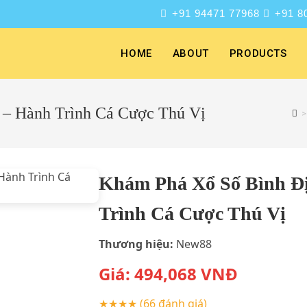
+91 94471 77968
+91 8
HOME
ABOUT
PRODUCTS
– Hành Trình Cá Cược Thú Vị
>
Khám Phá Xổ Số Bình Đ
Trình Cá Cược Thú Vị
Thương hiệu:
New88
Giá:
494,068
VNĐ
★★★★
(66 đánh giá)