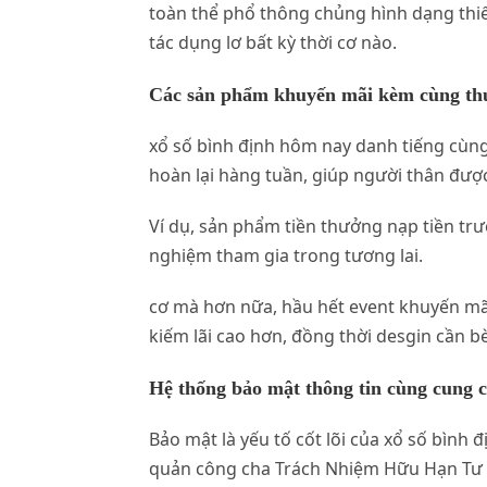
toàn thể phổ thông chủng hình dạng thiế
tác dụng lơ bất kỳ thời cơ nào.
Các sản phẩm khuyến mãi kèm cùng th
xổ số bình định hôm nay danh tiếng cùng
hoàn lại hàng tuần, giúp người thân đượ
Ví dụ, sản phẩm tiền thưởng nạp tiền trư
nghiệm tham gia trong tương lai.
cơ mà hơn nữa, hầu hết event khuyến mãi
kiếm lãi cao hơn, đồng thời desgin cần 
Hệ thống bảo mật thông tin cùng cung c
Bảo mật là yếu tố cốt lõi của xổ số bìn
quản công cha Trách Nhiệm Hữu Hạn Tư N