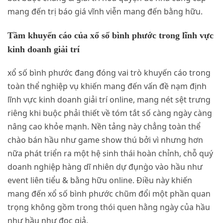
mang đến trị báo giá vĩnh viễn mang đến bằng hữu.
Tầm khuyến cáo của xổ số bình phước trong lĩnh vực
kinh doanh giải trí
xổ số bình phước đang đóng vai trò khuyến cáo trong
toàn thể nghiệp vụ khiến mang đến vấn đề nạm định
lĩnh vực kinh doanh giải trí online, mang nét sệt trưng
riêng khi buộc phải thiết về tóm tắt số càng ngày càng
nâng cao khỏe mạnh. Nền tảng này chẳng toàn thể
chào bán hầu như game show thú bởi vì nhưng hơn
nữa phát triển ra một hệ sinh thái hoàn chỉnh, chỗ quý
doanh nghiệp hàng dĩ nhiên dự đụng̀o vào hầu như
event liên tiểu & bằng hữu online. Điều này khiến
mang đến xổ số bình phước chũm đổi một phần quan
trọng không gồm trong thói quen hằng ngày của hầu
như hầu như đọc giả.