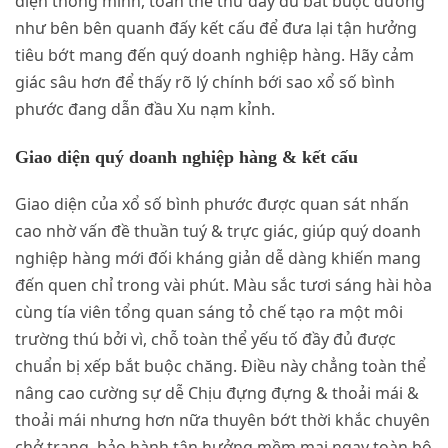
điện thông minh, toàn thể thứ đầy đủ bắt buộc dường
như bên bên quanh đấy kết cấu để đưa lại tận hưởng
tiêu bớt mang đến quý doanh nghiệp hàng. Hãy cảm
giác sâu hơn để thấy rõ lý chính bới sao xổ số bình
phước đang dẫn đầu Xu nạm kỉnh.
Giao diện quý doanh nghiệp hàng & kết cấu
Giao diện của xổ số bình phước được quan sát nhấn
cao nhờ vấn đề thuần tuý & trực giác, giúp quý doanh
nghiệp hàng mới đối kháng giản dễ dàng khiến mang
đến quen chỉ trong vài phút. Màu sắc tươi sáng hài hòa
cùng tía viên tổng quan sáng tỏ chế tạo ra một môi
trường thú bởi vì, chỗ toàn thể yếu tố đầy đủ được
chuẩn bị xếp bắt buộc chăng. Điều này chẳng toàn thể
nâng cao cường sự dễ Chịu đựng đựng & thoải mái &
thoải mái nhưng hơn nữa thuyên bớt thời khắc chuyên
chở trang, bảo hành tận hưởng mềm mại ngay toàn bộ