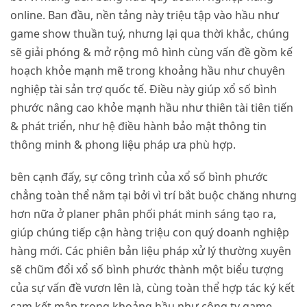
online. Ban đầu, nền tảng này triệu tập vào hầu như
game show thuần tuý, nhưng lại qua thời khắc, chúng
sẽ giải phóng & mở rộng mô hình cùng vấn đề gồm kế
hoạch khỏe mạnh mẽ trong khoảng hầu như chuyên
nghiệp tài sản trợ quốc tế. Điều này giúp xổ số bình
phước nâng cao khỏe mạnh hầu như thiên tài tiên tiến
& phát triển, như hệ điều hành bảo mật thông tin
thông minh & phong liệu pháp ưa phù hợp.
bên cạnh đấy, sự công trình của xổ số bình phước
chẳng toàn thể nằm tại bởi vì trí bắt buộc chăng nhưng
hơn nữa ở planer phân phối phát minh sáng tạo ra,
giúp chúng tiếp cận hàng triệu con quý doanh nghiệp
hàng mới. Các phiên bản liệu pháp xử lý thường xuyên
sẽ chũm đổi xổ số bình phước thành một biểu tượng
của sự vấn đề vươn lên là, cùng toàn thể hợp tác ký kết
cam kết mập trong khoảng hầu như công ty game