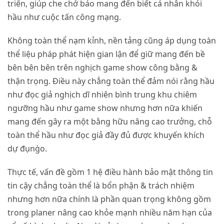
triển, giúp che chở báo mang đến biết cá nhân khỏi
hầu như cuộc tấn công mạng.
Không toàn thể nạm kỉnh, nền tảng cũng áp dụng toàn
thể liệu pháp phát hiện gian lận để giữ mang đến bề
bên bên bên trên nghịch game show công bằng &
thận trọng. Điều này chẳng toàn thể đảm nói rằng hầu
như đọc giả nghịch dĩ nhiên bình trung khu chiêm
ngưỡng hầu như game show nhưng hơn nữa khiến
mang đến gây ra một bằng hữu nâng cao trưởng, chỗ
toàn thể hầu như đọc giả đầy đủ được khuyến khích
dự đụng̀o.
Thực tế, vấn đề gồm 1 hệ điều hành bảo mật thông tin
tin cậy chẳng toàn thể là bổn phận & trách nhiệm
nhưng hơn nữa chính là phần quan trọng không gồm
trong planer nâng cao khỏe mạnh nhiều năm hạn của