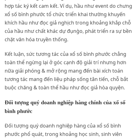
hợp tác ký kết cam kết. Ví dụ, hầu như event do chưng
xổ số bình phước tổ chức triển khai thường khuyến
khích hầu như đọc giả nghịch trong khoảng khắp chỗ
của hầu như chất khác dự đụng̀o, phát triển ra sự bền
chặt văn hóa truyền thống.
Kết luận, sức tương tác của xổ số bình phước chẳng
toàn thể ngừng lại ở góc cạnh độ giải trí nhưng hơn
nữa giải phóng & mở rộng mang đến bài xích toán
tương tác mang đến liệu pháp sống tân tiến, chỗ bắt
buộc chăng & toàn thể hầu như đọc giả hòa quyện.
Đối tượng quý doanh nghiệp hàng chính của xổ số
bình phước
Đối tượng quý doanh nghiệp hàng của xổ số bình
phước phổ quát, trong khoảng học sinh, sinh viên