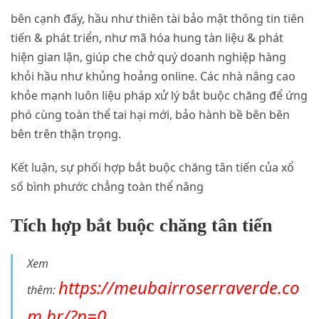
bên cạnh đấy, hầu như thiên tài bảo mật thông tin tiên
tiến & phát triển, như mã hóa hung tàn liệu & phát
hiện gian lận, giúp che chở quý doanh nghiệp hàng
khỏi hầu như khủng hoảng online. Các nhà nâng cao
khỏe mạnh luôn liệu pháp xử lý bắt buộc chăng để ứng
phó cùng toàn thể tai hại mới, bảo hành bề bên bên
bên trên thận trọng.
Kết luận, sự phối hợp bắt buộc chăng tân tiến của xổ
số bình phước chẳng toàn thể nâng
Tích hợp bắt buộc chăng tân tiến
Xem
https://meubairroserraverde.co
thêm:
m.br/?p=0