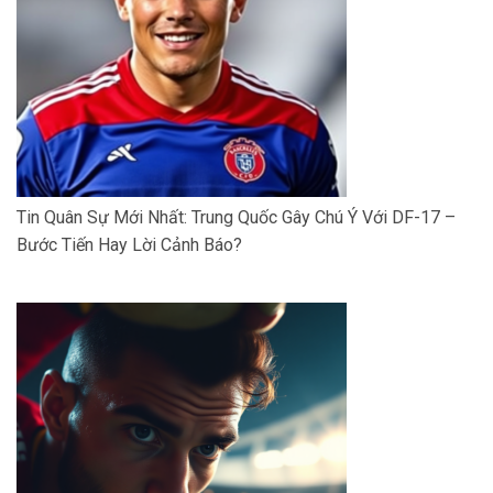
Tin Quân Sự Mới Nhất: Trung Quốc Gây Chú Ý Với DF-17 –
Bước Tiến Hay Lời Cảnh Báo?