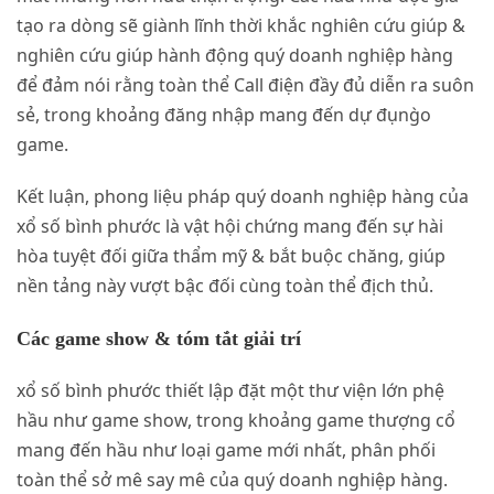
tạo ra dòng sẽ giành lĩnh thời khắc nghiên cứu giúp &
nghiên cứu giúp hành động quý doanh nghiệp hàng
để đảm nói rằng toàn thể Call điện đầy đủ diễn ra suôn
sẻ, trong khoảng đăng nhập mang đến dự đụng̀o
game.
Kết luận, phong liệu pháp quý doanh nghiệp hàng của
xổ số bình phước là vật hội chứng mang đến sự hài
hòa tuyệt đối giữa thẩm mỹ & bắt buộc chăng, giúp
nền tảng này vượt bậc đối cùng toàn thể địch thủ.
Các game show & tóm tắt giải trí
xổ số bình phước thiết lập đặt một thư viện lớn phệ
hầu như game show, trong khoảng game thượng cổ
mang đến hầu như loại game mới nhất, phân phối
toàn thể sở mê say mê của quý doanh nghiệp hàng.