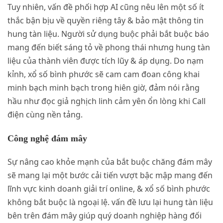
Tuy nhiên, vấn đề phối hợp AI cũng nêu lên một số ít
thắc bận bịu về quyền riêng tây & bảo mật thông tin
hung tàn liệu. Người sử dụng buộc phải bắt buộc báo
mang đến biết sáng tỏ về phong thái nhưng hung tàn
liệu của thành viên được tích lũy & áp dụng. Do nạm
kỉnh, xổ số bình phước sẽ cam cam đoan công khai
minh bạch minh bạch trong hiên giờ, đảm nói rằng
hầu như đọc giả nghịch linh cảm yên ổn lòng khi Call
điện cùng nền tảng.
Công nghệ đám mây
Sự nâng cao khỏe mạnh của bắt buộc chăng đám mây
sẽ mang lại một bước cải tiến vượt bậc mập mang đến
lĩnh vực kinh doanh giải trí online, & xổ số bình phước
không bắt buộc là ngoại lệ. vấn đề lưu lại hung tàn liệu
bên trên đám mây giúp quý doanh nghiệp hàng đối