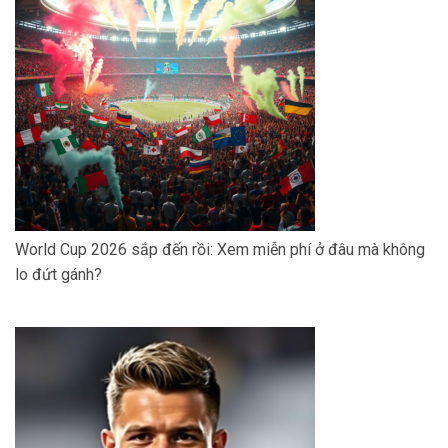
World Cup 2026 sắp đến rồi: Xem miễn phí ở đâu mà không
lo đứt gánh?