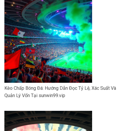
Kèo Chấp Bóng Đá: Hướng Dẫn Đọc Tỷ Lệ, Xác Suất Và
Quản Lý Vốn Tại sunwin99.vip