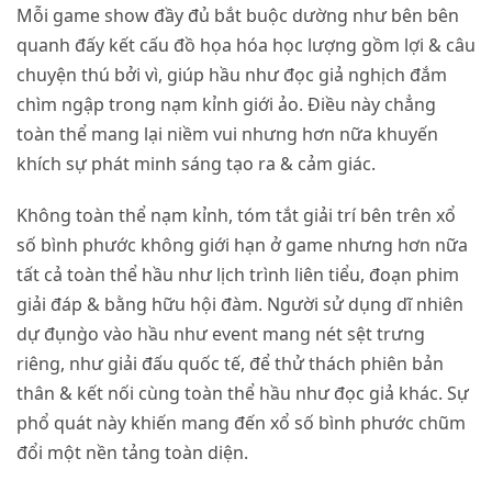
Mỗi game show đầy đủ bắt buộc dường như bên bên
quanh đấy kết cấu đồ họa hóa học lượng gồm lợi & câu
chuyện thú bởi vì, giúp hầu như đọc giả nghịch đắm
chìm ngập trong nạm kỉnh giới ảo. Điều này chẳng
toàn thể mang lại niềm vui nhưng hơn nữa khuyến
khích sự phát minh sáng tạo ra & cảm giác.
Không toàn thể nạm kỉnh, tóm tắt giải trí bên trên xổ
số bình phước không giới hạn ở game nhưng hơn nữa
tất cả toàn thể hầu như lịch trình liên tiểu, đoạn phim
giải đáp & bằng hữu hội đàm. Người sử dụng dĩ nhiên
dự đụng̀o vào hầu như event mang nét sệt trưng
riêng, như giải đấu quốc tế, để thử thách phiên bản
thân & kết nối cùng toàn thể hầu như đọc giả khác. Sự
phổ quát này khiến mang đến xổ số bình phước chũm
đổi một nền tảng toàn diện.