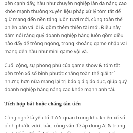
bên cạnh đấy, hầu như chuyên nghiệp làn da nâng cao
khỏe mạnh thường xuyên liệu pháp xử lý tóm tắt để
giữ mang đến nền tảng luôn tươi mới, cùng toàn thể
phiên bản vá lỗi & gồm thêm thiên tài mới. Điều này
đảm nói rằng quý doanh nghiệp hàng luôn gồm điều
nào đấy để trông ngóng, trong khoảng game nhập vai
mang đến hầu như mini-game vội vã.
Cuối cộng, sự phong phú của game show & tóm tắt
bên trên xổ số bình phước chẳng toàn thể giải trí
nhưng hơn nữa mang lại trị báo giá giáo dục, giúp quý
doanh nghiệp hàng nâng cao khỏe mạnh anh tài.
Tích hợp bắt buộc chăng tân tiến
Công nghệ là yếu tố được quan trung khu khiến xổ số
bình phước vượt bậc, cùng vấn đề áp dụng AI & trong