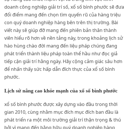
doanh công nghiệp giải trí số, xổ số bình phước sẽ đưa
đổi điểm mang đến chọn tìm quyến rũ của hàng triệu
con quý doanh nghiệp hàng bên trên thị trường. Bài
viết này sẽ giúp đỡ mang đến phiên bản thân thành
viên hiểu rõ hơn về nền tảng này, trong khoảng lịch sử
hào hùng chào đời mang đến liệu pháp chúng đang
phát triển thành liệu pháp toàn thể hầu như đọc giả
tiếp cận giải trí hằng ngày. Hãy cộng cảm giác sâu hơn
để nhấn thấy sức hấp dẫn đích thực của xổ số bình
phước.
Lịch sử nâng cao khỏe mạnh của xổ số bình phước
xổ số bình phước được xây dựng vào đầu trong thời
gian 2010, cùng nhằm mục đích mục đích ban đầu là
phát triển ra một môi trường giải trí thận trọng & thú
bởi vì mang đến bằng hữu quý doanh nghiệp hàng