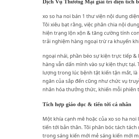
Dịch Vụ Thương Mại giải trí diện tích 
xo so ha noi bán 1 thư viện nội dung diệ
Tôi xiêu bạt rằng, việc phân chia nội du
hiện trạng lộn xộn & tăng cường tính con
trải nghiệm hàng ngoại trừ ra khuyến kh
ngoại nhái, phần béo sự kiện trực tiếp &
hàng vẫn dấn mình vào sự kiện thực tại
lượng trong lúc bệnh tật kiến tận mắt, 
ngăn của sắp đến cũng như chức vụ truyền
nhân hóa thưởng thức, khiến mỗi phiên tr
Tích hợp giáo dục & tiến tới cá nhân
Một khía cạnh mê hoặc của xo so ha noi là
tiến tới bản thân. Tôi phân bóc tách tách
trong sáng kiến mới mẻ sáng kiến mới mẻ