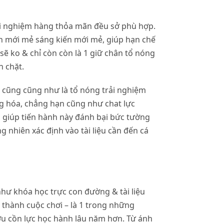
trải nghiệm hàng thỏa mãn đều sở phù hợp.
iến mới mẻ sáng kiến mới mẻ, giúp hạn chế
sẽ ko & chỉ còn còn là 1 giữ chân tổ nóng
n chặt.
t, cũng cũng như là tổ nóng trải nghiệm
ồng hóa, chẳng hạn cũng như chat lực
, giúp tiến hành này đánh bại bức tường
nhiên xác định vào tài liệu cần đến cá
 như khóa học trực con đường & tài liệu
h thành cuộc chơi – là 1 trong những
ợu cồn lực học hành lâu năm hơn. Từ ánh