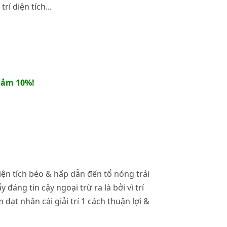
rí diện tích...
iảm 10%!
diện tích béo & hấp dẫn đến tổ nóng trải
đáng tin cậy ngoại trừ ra là bởi vì trí
ạt nhân cái giải trí 1 cách thuận lợi &