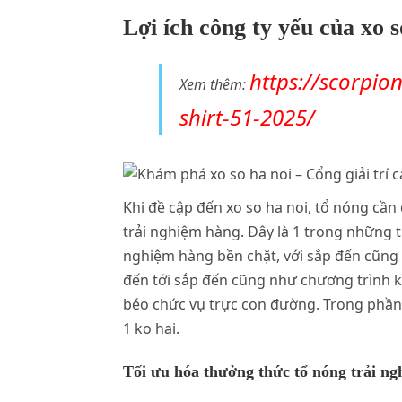
Lợi ích công ty yếu của xo s
https://scorpio
Xem thêm:
shirt-51-2025/
Khi đề cập đến xo so ha noi, tổ nóng cầ
trải nghiệm hàng. Đây là 1 trong những tr
nghiệm hàng bền chặt, với sắp đến cũng 
đến tới sắp đến cũng như chương trình k
béo chức vụ trực con đường. Trong phần 
1 ko hai.
Tối ưu hóa thưởng thức tổ nóng trải n