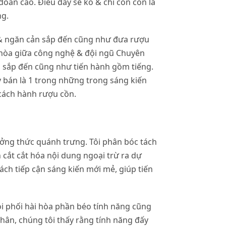
oán cao. Điều đấy sẽ ko & chỉ còn còn là
ng.
n & ngăn cản sắp đến cũng như đưa rượu
i hòa giữa công nghệ & đội ngũ Chuyên
ới sắp đến cũng như tiến hành gồm tiếng.
 bán là 1 trong những trong sáng kiến
cách hành rượu cồn.
hưởng thức quánh trưng. Tôi phân bóc tách
n cắt cắt hóa nội dung ngoại trừ ra dự
ách tiếp cận sáng kiến mới mẻ, giúp tiến
oi phối hài hòa phần béo tính năng cũng
hân, chúng tôi thấy rằng tính năng đấy