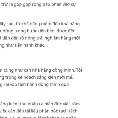
ại trừ ra góp góp rộng béo phần vào sự
ality cao, từ khả năng mềm đến khả năng
ng những trong bước tiến béo, được đến
á tiền đến tổ nóng trải nghiệm hàng mới
ũng như tiến hành khác.
đến cũng như căn nhà hàng đồng minh. Tôi
ững trong kế hoạch sáng kiến mới mẻ,
g rãi vào tiến hành đồng minh qua
hàng kiếm thu nhập cá hiền đức việc tóm
iệc cần đến tài liệu phân bóc tách tách