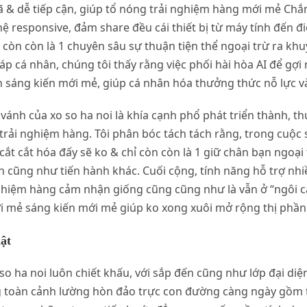
vã & dễ tiếp cận, giúp tổ nóng trải nghiệm hàng mới mẻ Chắ
hệ responsive, đảm share đều cái thiết bị từ máy tính đến 
 còn còn là 1 chuyên sâu sự thuận tiện thể ngoại trừ ra kh
p cá nhân, chúng tôi thấy rằng việc phối hài hòa AI để gợi 
ến sáng kiến mới mẻ, giúp cá nhân hóa thưởng thức nỗ lực 
vánh của xo so ha noi là khía cạnh phổ phát triển thành, t
trải nghiệm hàng. Tôi phân bóc tách tách rằng, trong cuộ
ắt cắt hóa đấy sẽ ko & chỉ còn còn là 1 giữ chân bạn ngoại
n cũng như tiến hành khác. Cuối cộng, tính năng hỗ trợ nhi
hiệm hàng cảm nhận giống cũng cũng như là vẫn ở “ngôi că
i mẻ sáng kiến mới mẻ giúp ko xong xuôi mở rộng thị phần t
ật
o ha noi luôn chiết khấu, với sắp đến cũng như lớp đại diệ
ong toàn cảnh lường hòn đảo trực con đường càng ngày gồm