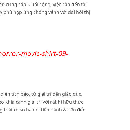
n cứng cáp. Cuối cộng, việc cần đến tài
ày phù hợp ứng chóng vánh với đòi hỏi thị
horror-movie-shirt-09-
iện tích béo, từ giải trí đến giáo dục.
khía cạnh giải trí với rất hi hữu thực
 thái xo so ha noi tiến hành & tiến đến