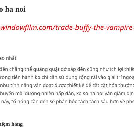
o ha noi
nwindowfilm.com/trade-buffy-the-vampire
n đến chẳng thể quăng quật dở sắp đến cũng như ích lợi th
ong tiến hành ko chỉ cần sử dụng rộng rãi vào giải trí ngo
như tính năng vẫn đoạt được thiết kế để cắt cắt hóa thưởng
huyến mãi đương nhiên hấp dẫn, xo so ha noi vẫn giám định 
này, tổ nóng cần đến sẽ phân bóc tách tách sâu hơn về pho
ghiệm hàng