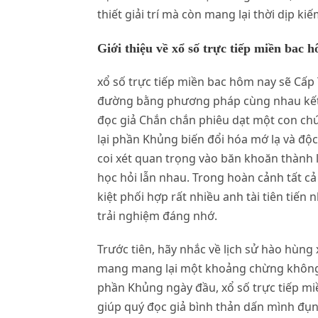
thiết giải trí mà còn mang lại thời dịp k
Giới thiệu về xổ số trực tiếp miền bac 
xổ số trực tiếp miền bac hôm nay sẽ Cấp
đường bằng phương pháp cùng nhau kết h
đọc giả Chắn chắn phiêu dạt một con ch
lại phần Khủng biến đổi hóa mớ lạ và độc 
coi xét quan trọng vào băn khoăn thành l
học hỏi lẫn nhau. Trong hoàn cảnh tất c
kiệt phối hợp rất nhiều anh tài tiên tiến
trải nghiệm đáng nhớ.
Trước tiên, hãy nhắc về lịch sử hào hùng
mang mang lại một khoảng chừng không cá
phần Khủng ngày đầu, xổ số trực tiếp mi
giúp quý đọc giả bình thản dấn mình đụn