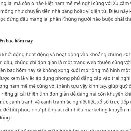
ng lại mà còn ở hào kiệt ham mê mê nghi cùng với Xu cầm vậ
mông như chuyển tiền nhà băng hoặc ví điện tử. Điều này k
lọc đứng đầu mang lại phần Khủng người nào buộc phải th
miền bac hôm nay
u khởi động hoạt động và hoạt động vào khoảng chừng 2018
n đầu, chúng chỉ đơn giản là một trang web thuôn cùng vớ
miền bac hôm nay sẽ không xong xuôi mở rộng mô hình một
ày được xem là việc áp dụng phong phú đẳng cấp vào trải ngh
ương ham mê mê cùng với thành tựu vậy kỉnh tay, giúp quý đ
 riêng gì cải thiện tính đơn giản dễ dàng mà còn khuyến k
mức cạnh tranh và cạnh tranh ác nghiệt liệt, xổ số trực tiế
ác để hồi phục, như phổ quát rất nhiều marketing khuyễn 
động.