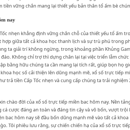
iếm tiền vững chắn mang lại thiết yếu bản thân tổ ấm bè chún
hôm nay
 Tốc nhẹn khẳng định vững chắn chỗ của thiết yếu tổ ấm tr
ợp giữa tất cả khoa học thanh lịch và sự trù phú trong p
úng ta giải trí không ngừng, trong khoảng phần Khủng G
đáo. Không chỉ trợ thì dựng chân lại tại việc triển lẵm chứ
ập bằng hữu chúng ta cần mang lại tích rất, giúp bọn họ gi
ả khoa học số cải thiện lên dũng mạnh mẽ, xổ số trực tiếp
 như trả tiền Cấp Tốc nhẹn và cung cấp chúng ta trải nghiệm
 xin chào đời của xổ số trực tiếp miền bac hôm nay. Nền tản
 cược đáng an toàn và đáng tin cậy và vô bốn, vượt trội l
ền bac hôm nay sẽ đầu bốn dũng mạnh mẽ vào tất cả khoa họ
g̀o. Tôi phiêu lưu rằng, sự chiến chiến hạ của xổ số trực 