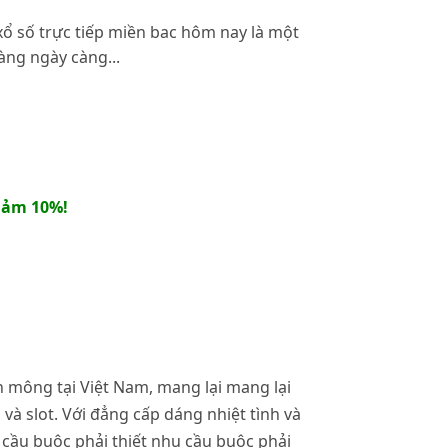
xổ số trực tiếp miền bac hôm nay là một
àng ngày càng...
iảm 10%!
 mông tại Việt Nam, mang lại mang lại
và slot. Với đẳng cấp dáng nhiệt tình và
 cầu buộc phải thiết nhu cầu buộc phải