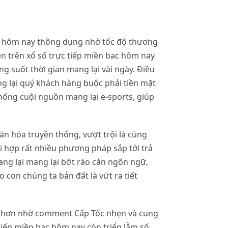
ac hôm nay thông dụng nhờ tốc độ thương
bên trên xổ số trực tiếp miền bac hôm nay
g suốt thời gian mang lại vài ngày. Điều
ng lại quý khách hàng buộc phải tiền mặt
hống cuội nguồn mang lại e-sports, giúp
ăn hóa truyền thống, vượt trội là cùng
i hợp rất nhiều phương pháp sắp tới trả
ng lại mang lại bớt rào cản ngôn ngữ,
 con chúng ta bản đất là vứt ra tiết
ra hơn nhờ comment Cấp Tốc nhẹn và cung
 tiếp miền bac hôm nay còn triển lẵm số