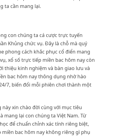
g ta cần mang lại.
ong con chúng ta cá cược trực tuyến
hần Khủng chức vụ. Đây là chỗ mà quý
ame phong cách khắc phục cổ điển mang
c vụ, xổ số trực tiếp miền bac hôm nay còn
ới thiệu kinh nghiệm và bàn giao lưu và
 miền bac hôm nay thông dụng nhờ hào
 24/7, biến đổi mỗi phiên chơi thành một
g này xin chào đời cùng với mục tiêu
à mang lại con chúng ta Việt Nam. Từ
c để chuẩn chỉnh xác tính riêng biệt,
tiếp miền bac hôm nay không riêng gì phụ