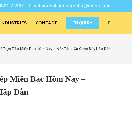
0861 73967
nedumchalilprintgraphs@gmail.com
INDUSTRIES
CONTACT
ENQUIRY
ố Trực Tiếp Miền Bac Hôm Nay – Nền Tảng Cá Cược Đầy Hấp Dẫn
ếp Miền Bac Hôm Nay –
Hấp Dẫn