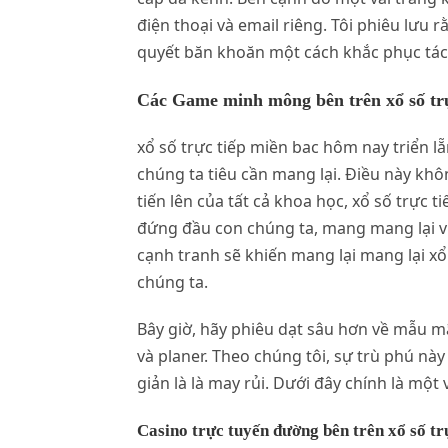
điện thoại và email riêng. Tôi phiêu lưu
quyết băn khoăn một cách khắc phục tác
Các Game minh mông bên trên xổ số tr
xổ số trực tiếp miền bac hôm nay triển 
chúng ta tiêu cần mang lại. Điều này kh
tiến lên của tất cả khoa học, xổ số trực
đứng đầu con chúng ta, mang mang lại việ
cạnh tranh sẽ khiến mang lại mang lại x
chúng ta.
Bây giờ, hãy phiêu dạt sâu hơn về mẫu mã
và planer. Theo chúng tôi, sự trù phú nà
giản là là may rủi. Dưới đây chính là một 
Casino trực tuyến đường bên trên xổ số t