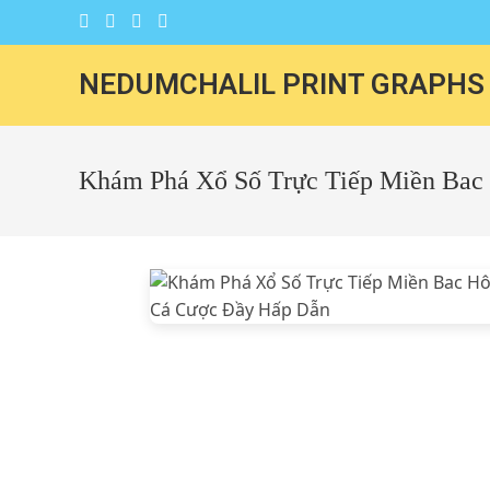
NEDUMCHALIL PRINT GRAPHS
Khám Phá Xổ Số Trực Tiếp Miền Bac