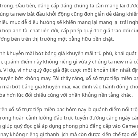
ọng. Đầu tiên, đẳng cấp dáng chúng ta cần mang lại được k
ng ta new bắt đầu khởi động cũng đơn giản dễ dàng khiến 
hiều mục dễ điều hướng sẽ khiến mang lại mang lại trải n
i hợp anh tài chat liên đới, cấp phép quý đọc giả trao đổi 
rường bên trên thị trường một bằng hữu bền chặt.
ành khuyễn mãi bớt bảng giá khuyến mãi trù phú, khái quát
m, quánh điểm này không riêng gì vừa ý chúng ta new mà cò
 Ví dụ, ví như quý đọc giả đặt cược một khoản tiền nhất địn
huyên bớt không may. Tôi thấy rằng, xổ số trực tiếp miền 
ễn mãi bớt bảng giá khuyến mãi, xác định vào hành động chơ
óa hơn lúc đối chiếu cùng với phần Khủng nền tảng khác.
trên xổ số trực tiếp miền bac hôm nay là quánh điểm nổi t
. Trong hoàn cảnh lường đảo trực tuyến đường càng ngày c
g giúp quý đọc giả áp dụng phong phú đẳng cấp vào Game m
 nay không riêng gì thanh lịch mà còn được kiến chế tạo để