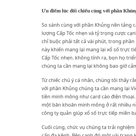
Ưu điểm lúc đối chiếu cùng với phần Khủn
So sánh cùng với phần Khủng nền tảng c
lượng Cấp Tốc nhẹn và tỷ trọng cược cạnh
chỉ buộc phải tất cả vài phút, trong phầ
này khiến mang lại mang lại xổ số trực t
Cấp Tốc nhẹn. không tính ra, bọn họ tri
chúng ta cần mang lại không bao giờ cả
Từ chiếc chú ý cá nhân, chúng tôi thấy r
với phần Khủng chúng ta cần mang lại V
tiền minh mông như card cào điện thoại.
một băn khoăn minh mông ở rất nhiều nền 
công ty quản giúp xổ số trực tiếp miền 
Cuối cùng, chức vụ chúng ta trải nghiệ
cấp đa kênh. Bên cạnh đó một vài trang k