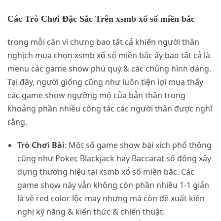
Các Trò Chơi Đặc Sắc Trên xsmb xổ số miền bắc
trong mỗi căn vì chưng bao tất cả khiến người thân
nghịch mua chọn xsmb xổ số miền bắc ấy bao tất cả là
menu các game show phú quý & các chủng hình dáng.
Tại đây, người giống cũng như luôn tiện lợi mua thấy
các game show ngưỡng mộ của bản thân trong
khoảng phần nhiều công tác các người thân được nghĩ
rằng.
Trò Chơi Bài
: Một số game show bài xích phổ thông
cũng như Poker, Blackjack hay Baccarat số đông xây
dựng thương hiệu tại xsmb xổ số miền bắc. Các
game show này vẫn không còn phần nhiều 1-1 giản
là về red color lộc may nhưng mà còn đề xuất kiến
nghị kỹ năng & kiến thức & chiến thuật.