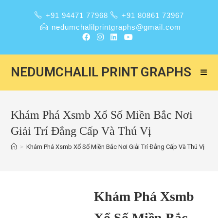
+91 94471 77968
+91 80861 73967
nedumchalilprintgraphs@gmail.com
NEDUMCHALIL PRINT GRAPHS
Khám Phá Xsmb Xổ Số Miền Bắc Nơi
Giải Trí Đẳng Cấp Và Thú Vị
>
Khám Phá Xsmb Xổ Số Miền Bắc Nơi Giải Trí Đẳng Cấp Và Thú Vị
Khám Phá Xsmb
Xổ Số Miền Bắc