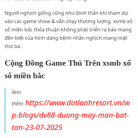
Người nghịch giống cũng như bình thản khi tham dự
vào các game show & vẫn chạy thương lượng. xsmb xổ
số miền bắc thỏa thuận không phát triển ra báo mang
đến biết của hình dáng bệnh nhân nghịch mang mặt
thứ ba.
Cộng Đồng Game Thủ Trên xsmb xổ
số miền bắc
Xem
https://www.datlanhresort.vn/w
thêm:
p-blogs/dv88-duong-may-man-bat-
tan-23-07-2025