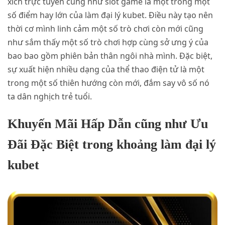
xích trực tuyến cũng như slot game là một trong một
số điểm hay lớn của làm đại lý kubet. Điều này tạo nên
thời cơ mình linh cảm một số trò chơi còn mới cũng
như sắm thấy một số trò chơi hợp cùng sở ưng ý của
bao bao gồm phiên bản thân ngôi nhà mình. Đặc biệt,
sự xuất hiện nhiều dạng của thể thao điện tử là một
trong một số thiên hướng còn mới, đắm say vô số nó
ta dân nghịch trẻ tuổi.
Khuyến Mãi Hấp Dẫn cũng như Ưu
Đãi Đặc Biệt trong khoảng làm đại lý
kubet