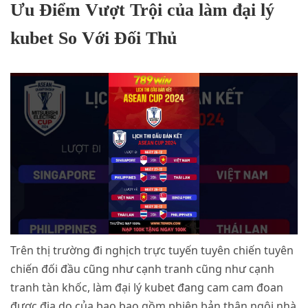
Ưu Điểm Vượt Trội của làm đại lý
kubet So Với Đối Thủ
Trên thị trường đi nghịch trực tuyến tuyên chiến tuyên
chiến đối đầu cũng như cạnh tranh cũng như cạnh
tranh tàn khốc, làm đại lý kubet đang cam cam đoan
được địa do của bao bao gồm phiên bản thân ngôi nhà