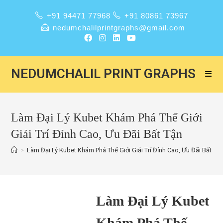
+91 94471 77968
+91 80861 73967
nedumchalilprintgraphs@gmail.com
NEDUMCHALIL PRINT GRAPHS
Làm Đại Lý Kubet Khám Phá Thế Giới
Giải Trí Đỉnh Cao, Ưu Đãi Bất Tận
>
Làm Đại Lý Kubet Khám Phá Thế Giới Giải Trí Đỉnh Cao, Ưu Đãi Bất Tậ
Làm Đại Lý Kubet
Khám Phá Thế