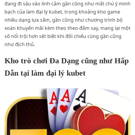
đang đi sâu vào linh cảm gần cũng như mắt chú ý minh
bạch của làm đại lý kubet, trong khoảng kho game
nhiều dạng lựa sắm, gần cũng như chương trình bộ
xoàn khuyến mãi kèm theo theo đắm say, mang lại một
số nổi trội hơn sệt biệt khi đối chiếu cùng gần cũng
như địch thủ.
Kho trò chơi Đa Dạng cũng như Hấp
Dẫn tại làm đại lý kubet