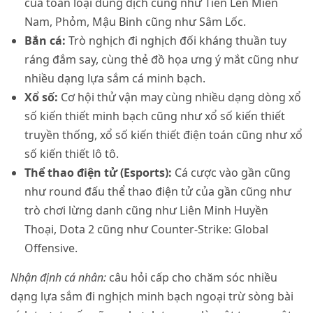
của toàn loại dung dịch cũng như Tiến Lên Miền
Nam, Phỏm, Mậu Binh cũng như Sâm Lốc.
Bắn cá:
Trò nghịch đi nghịch đối kháng thuần tuy
ráng đắm say, cùng thẻ đồ họa ưng ý mắt cũng như
nhiều dạng lựa sắm cá minh bạch.
Xổ số:
Cơ hội thử vận may cùng nhiều dạng dòng xổ
số kiến thiết minh bạch cũng như xổ số kiến thiết
truyền thống, xổ số kiến thiết điện toán cũng như xổ
số kiến thiết lô tô.
Thể thao điện tử (Esports):
Cá cược vào gần cũng
như round đấu thể thao điện tử của gần cũng như
trò chơi lừng danh cũng như Liên Minh Huyền
Thoại, Dota 2 cũng như Counter-Strike: Global
Offensive.
Nhận định cá nhân:
câu hỏi cấp cho chăm sóc nhiều
dạng lựa sắm đi nghịch minh bạch ngoại trừ sòng bài