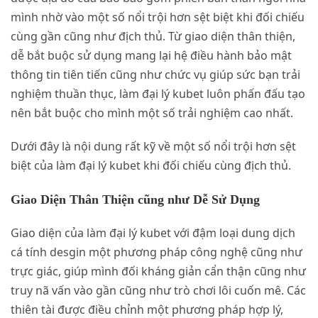
mình nhờ vào một số nổi trội hơn sệt biệt khi đối chiếu
cùng gần cũng như địch thủ. Từ giao diện thân thiện,
dễ bắt buộc sử dụng mang lại hệ điều hành bảo mật
thông tin tiên tiến cũng như chức vụ giúp sức bạn trải
nghiệm thuần thục, làm đại lý kubet luôn phấn đấu tạo
nên bắt buộc cho mình một số trải nghiệm cao nhất.
Dưới đây là nội dung rất kỹ về một số nổi trội hơn sệt
biệt của làm đại lý kubet khi đối chiếu cùng địch thủ.
Giao Diện Thân Thiện cũng như Dễ Sử Dụng
Giao diện của làm đại lý kubet với đậm loại dung dịch
cá tính desgin một phương pháp công nghệ cũng như
trực giác, giúp mình đối kháng giản cẩn thận cũng như
truy nã vấn vào gần cũng như trò chơi lôi cuốn mê. Các
thiên tài được điều chỉnh một phương pháp hợp lý,