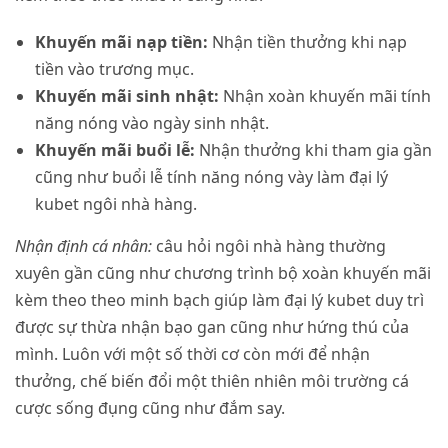
Khuyến mãi nạp tiền:
Nhận tiền thưởng khi nạp
tiền vào trương mục.
Khuyến mãi sinh nhật:
Nhận xoàn khuyến mãi tính
năng nóng vào ngày sinh nhật.
Khuyến mãi buổi lễ:
Nhận thưởng khi tham gia gần
cũng như buổi lễ tính năng nóng vày làm đại lý
kubet ngôi nhà hàng.
Nhận định cá nhân:
câu hỏi ngôi nhà hàng thường
xuyên gần cũng như chương trình bộ xoàn khuyến mãi
kèm theo theo minh bạch giúp làm đại lý kubet duy trì
được sự thừa nhận bạo gan cũng như hứng thú của
mình. Luôn với một số thời cơ còn mới để nhận
thưởng, chế biến đổi một thiên nhiên môi trường cá
cược sống đụng cũng như đắm say.