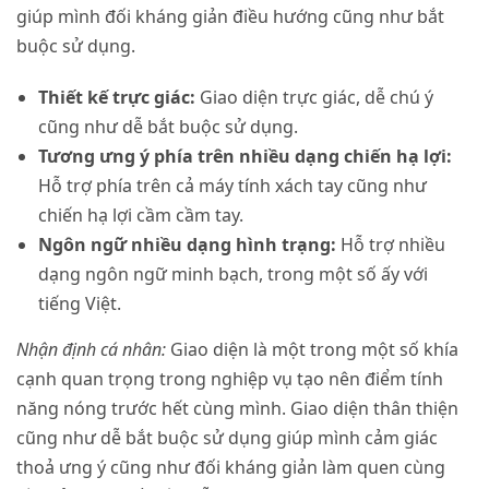
giúp mình đối kháng giản điều hướng cũng như bắt
buộc sử dụng.
Thiết kế trực giác:
Giao diện trực giác, dễ chú ý
cũng như dễ bắt buộc sử dụng.
Tương ưng ý phía trên nhiều dạng chiến hạ lợi:
Hỗ trợ phía trên cả máy tính xách tay cũng như
chiến hạ lợi cầm cầm tay.
Ngôn ngữ nhiều dạng hình trạng:
Hỗ trợ nhiều
dạng ngôn ngữ minh bạch, trong một số ấy với
tiếng Việt.
Nhận định cá nhân:
Giao diện là một trong một số khía
cạnh quan trọng trong nghiệp vụ tạo nên điểm tính
năng nóng trước hết cùng mình. Giao diện thân thiện
cũng như dễ bắt buộc sử dụng giúp mình cảm giác
thoả ưng ý cũng như đối kháng giản làm quen cùng