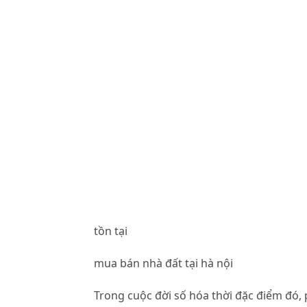
tồn tại
mua bán nhà đất tại hà nội
Trong cuộc đời số hóa thời đặc điểm đó,