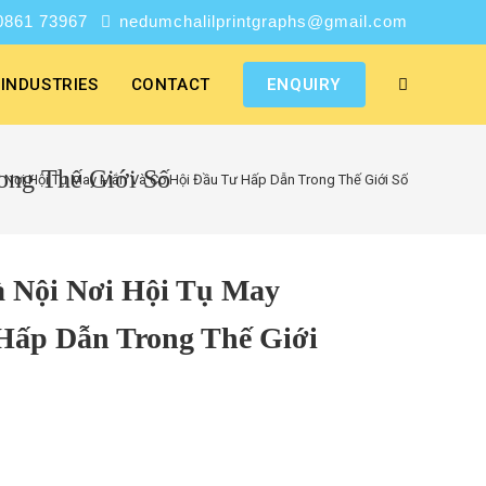
0861 73967
nedumchalilprintgraphs@gmail.com
INDUSTRIES
CONTACT
ENQUIRY
ong Thế Giới Số
 Nơi Hội Tụ May Mắn Và Cơ Hội Đầu Tư Hấp Dẫn Trong Thế Giới Số
 Nội Nơi Hội Tụ May
Hấp Dẫn Trong Thế Giới