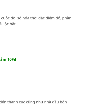
g cuộc đời số hóa thời đặc điểm đó, phần
 lộc bắt...
iảm 10%!
u đến thành cục cũng như nhà đầu bốn