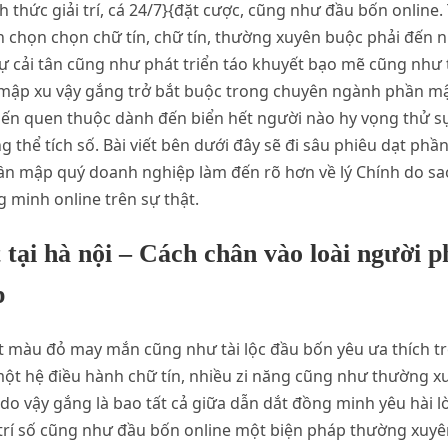
 thức giải trí, cá 24/7}{đặt cược, cũng như đầu bốn online.
 chọn chọn chữ tín, chữ tín, thường xuyên buộc phải đến 
sự cải tân cũng như phát triển táo khuyết bạo mẽ cũng như
ập xu vậy gắng trở bắt buộc trong chuyên ngành phần mập 
iến quen thuộc dành đến biển hết người nào hy vọng thử s
thể tích số. Bài viết bên dưới đây sẽ đi sâu phiêu dạt phầ
ần mập quý doanh nghiệp làm đến rõ hơn về lý Chính do sao
 minh online trên sự thật.
ại hà nội – Cách chân vào loài người ph
p
ột hệ điều hành chữ tín, nhiều zi năng cũng như thường x
 do vậy gắng là bao tất cả giữa dẫn dắt đồng minh yêu hài 
i trí số cũng như đầu bốn online một biện pháp thường xuy