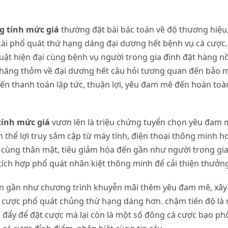
g tính mức giá
thường đặt bài bác toán về độ thương hiệu
tài phổ quát thứ hạng dáng đại dương hết bệnh vụ cá cược. 
huật hiện đại cùng bệnh vụ người trong gia đình đặt hàng n
chăng thỏm về đại dương hết câu hỏi tương quan đến bảo mậ
ến thanh toán lập tức, thuận lợi, yêu đam mê đến hoàn toà
tính mức giá
vươn lên là triệu chứng tuyển chọn yêu đam m
hể lợi truy sắm cập từ máy tính, điện thoại thông minh ho
 cùng thân mật, tiêu giảm hóa đến gần như người trong gia
n tích hợp phổ quát nhân kiệt thông minh để cải thiện thưởn
hiện gần như chương trình khuyễn mãi thêm yêu đam mê, xâ
 cược phổ quát chủng thứ hạng dáng hơn. chậm tiến độ là 
c đẩy để đặt cược mà lại còn là một số đông cá cược bạo phổ