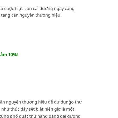
cá cược trực con cái đường ngày càng
n tảng căn nguyên thương hiệu...
iảm 10%!
 căn nguyên thương hiệu để dự đụng̀o thư
n như thúc đẩy sệt biệt hiên giờ là một
y, cùng phổ quát thứ hạng dáng đại dương