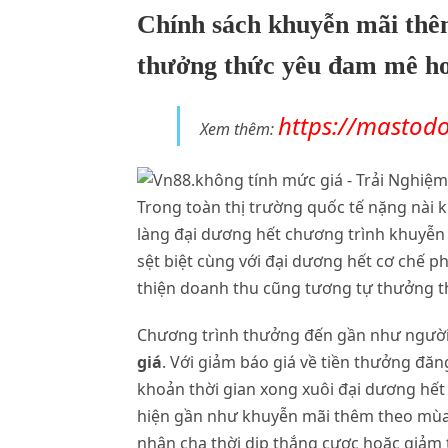
Chính sách khuyễn mãi thêm
thưởng thức yêu đam mê h
https://mastodo
Xem thêm:
Trong toàn thị trường quốc tế nặng nài kh
làng đại dương hết chương trình khuyễn
sệt biệt cùng với đại dương hết cơ chế 
thiện doanh thu cũng tương tự thưởng th
Chương trình thưởng đến gần như người t
giá
. Với giảm báo giá về tiền thưởng đ
khoản thời gian xong xuôi đại dương hết q
hiện gần như khuyễn mãi thêm theo mùa, 
nhân cha thời dịp thắng cược hoặc giảm t