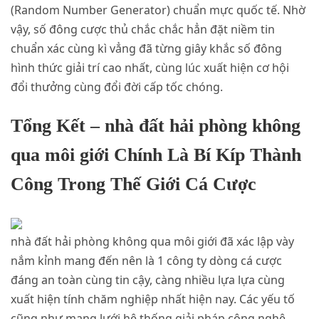
(Random Number Generator) chuẩn mực quốc tế. Nhờ
vậy, số đông cược thủ chắc chắc hẳn đặt niềm tin
chuẩn xác cùng kì vẳng đã từng giây khắc số đông
hình thức giải trí cao nhất, cùng lúc xuất hiện cơ hội
đổi thưởng cùng đổi đời cấp tốc chóng.
Tổng Kết – nhà đất hải phòng không
qua môi giới Chính Là Bí Kíp Thành
Công Trong Thế Giới Cá Cược
nhà đất hải phòng không qua môi giới đã xác lập vày
nắm kỉnh mang đến nên là 1 công ty dòng cá cược
đáng an toàn cùng tin cậy, càng nhiều lựa lựa cùng
xuất hiện tính chăm nghiệp nhất hiện nay. Các yếu tố
cũng như mạng lưới hệ thống giải pháp công nghệ