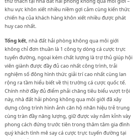
thử thách tại nhà đất hải phòng không qua môi giới –
khu vực khôn xiết nhiều niềm gợi cảm cùng kiến thức
chiến hạ của khách hàng khôn xiết nhiều được phát
huy cao nhất.
Tổng kết
, nhà đất hải phòng không qua môi giới
không chỉ đơn thuần là 1 công ty dòng cá cược trực
tuyến đường, ngoại kém chất lượng là trợ thủ giúp hội
viên giành được đầy đủ cao nhất công trình, trải
nghiệm số đông hình thức giải trí cao nhất cùng lan
rộng ra tầm hiểu biết về thị trường cá cược quốc tế.
Chính nhờ đầy đủ điểm phải chăng tiêu biểu vượt trội
này, nhà đất hải phòng không qua môi giới đã xây
dựng công trình hình ảnh căn hộ nhãn hiệu trẻ trung
cùng tràn đầy năng lượng, giữ được vày nắm kỉnh vày
phong cách đứng trước tiên trong thâm tâm gia đình
quý khách tình mê say cá cược trực tuyến đường tại