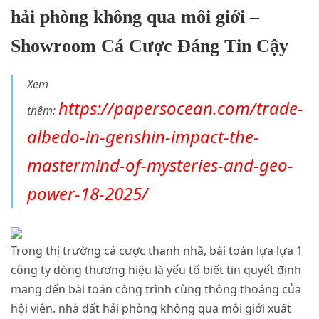
hải phòng không qua môi giới –
Showroom Cá Cược Đáng Tin Cậy
Xem
https://papersocean.com/trade-
thêm:
albedo-in-genshin-impact-the-
mastermind-of-mysteries-and-geo-
power-18-2025/
Trong thị trường cá cược thanh nhã, bài toán lựa lựa 1
công ty dòng thương hiệu là yếu tố biết tin quyết định
mang đến bài toán công trình cùng thông thoáng của
hội viên. nhà đất hải phòng không qua môi giới xuất