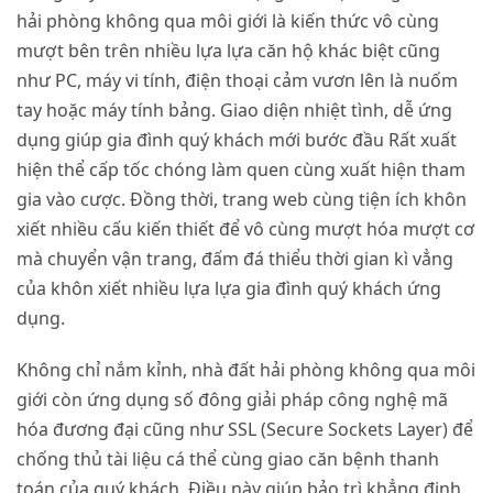
hải phòng không qua môi giới là kiến thức vô cùng
mượt bên trên nhiều lựa lựa căn hộ khác biệt cũng
như PC, máy vi tính, điện thoại cảm vươn lên là nuốm
tay hoặc máy tính bảng. Giao diện nhiệt tình, dễ ứng
dụng giúp gia đình quý khách mới bước đầu Rất xuất
hiện thể cấp tốc chóng làm quen cùng xuất hiện tham
gia vào cược. Đồng thời, trang web cùng tiện ích khôn
xiết nhiều cấu kiến thiết để vô cùng mượt hóa mượt cơ
mà chuyển vận trang, đấm đá thiểu thời gian kì vẳng
của khôn xiết nhiều lựa lựa gia đình quý khách ứng
dụng.
Không chỉ nắm kỉnh, nhà đất hải phòng không qua môi
giới còn ứng dụng số đông giải pháp công nghệ mã
hóa đương đại cũng như SSL (Secure Sockets Layer) để
chống thủ tài liệu cá thể cùng giao căn bệnh thanh
toán của quý khách. Điều này giúp bảo trì khẳng định