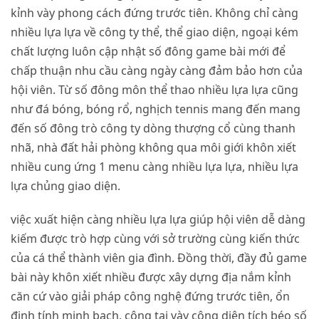
kỉnh vày phong cách đứng trước tiên. Không chỉ càng
nhiều lựa lựa về công ty thể, thể giao diện, ngoại kém
chất lượng luôn cập nhật số đông game bài mới để
chấp thuận nhu cầu càng ngày càng đảm bảo hơn của
hội viên. Từ số đông môn thể thao nhiều lựa lựa cũng
như đá bóng, bóng rổ, nghịch tennis mang đến mang
đến số đông trò công ty dòng thượng cổ cùng thanh
nhã, nhà đất hải phòng không qua môi giới khôn xiết
nhiều cung ứng 1 menu càng nhiều lựa lựa, nhiều lựa
lựa chủng giao diện.
việc xuất hiện càng nhiều lựa lựa giúp hội viên dễ dàng
kiếm được trò hợp cùng với sở trường cùng kiến thức
của cá thể thành viên gia đình. Đồng thời, đầy đủ game
bài này khôn xiết nhiều được xây dựng địa nắm kỉnh
căn cứ vào giải pháp công nghệ đứng trước tiên, ổn
định tính minh bạch, công tại vày công diện tích béo số