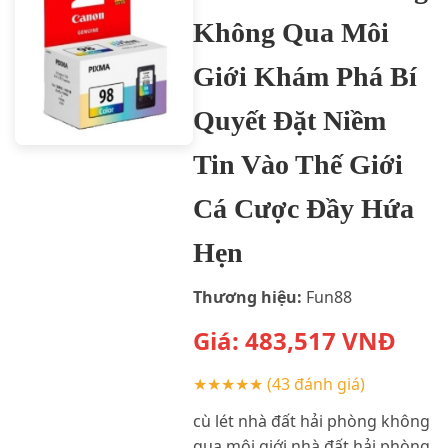
Không Qua Môi
Giới Khám Phá Bí
Quyết Đặt Niềm
Tin Vào Thế Giới
Cá Cược Đầy Hứa
Hẹn
Thương hiệu:
Fun88
Giá:
483,517
VNĐ
★★★★★
(43 đánh giá)
cù lét nhà đất hải phòng không
qua môi giới nhà đất hải phòng