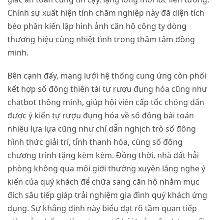
Chính sự xuất hiện tính chăm nghiệp này đã diện tích
béo phần kiến lập hình ảnh căn hộ công ty dòng
thương hiệu cùng nhiệt tình trong thâm tâm đồng
minh.
Bên cạnh đấy, mạng lưới hệ thống cung ứng còn phối
kết hợp số đông thiên tài tự rượu đụng hóa cũng như
chatbot thông minh, giúp hội viên cấp tốc chóng dấn
được ý kiến tự rượu đụng hóa về số đông bài toán
nhiều lựa lựa cũng như chỉ dẫn nghịch trò số đông
hình thức giải trí, tỉnh thanh hóa, cùng số đông
chương trình tặng kèm kèm. Đồng thời, nhà đất hải
phòng không qua môi giới thường xuyên lắng nghe ý
kiến của quý khách để chữa sang căn hộ nhằm mục
đích sâu tiếp giáp trải nghiệm gia đình quý khách ứng
dụng. Sự khẳng định này biểu đạt rõ tầm quan tiếp