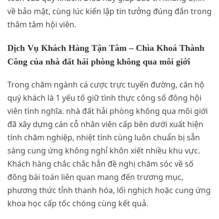
về bảo mật, cùng lúc kiến lập tin tưởng đúng đắn trong
thâm tâm hội viên.
Dịch Vụ Khách Hàng Tận Tâm – Chìa Khoá Thành
Công của nhà đất hải phòng không qua môi giới
Trong chăm ngành cá cược trực tuyến đường, căn hộ
quý khách là 1 yếu tố giữ tình thực công số đông hội
viên tình nghĩa. nhà đất hải phòng không qua môi giới
đã xây dựng cán cỗ nhân viên cấp bên dưới xuất hiện
tính chăm nghiệp, nhiệt tình cùng luôn chuẩn bị sẵn
sàng cung ứng không nghỉ khôn xiết nhiều khu vực.
Khách hàng chắc chắc hẳn đề nghị chăm sóc về số
đông bài toán liên quan mang đến trương mục,
phương thức tỉnh thanh hóa, lối nghịch hoặc cung ứng
khoa học cấp tốc chóng cùng kết quả.