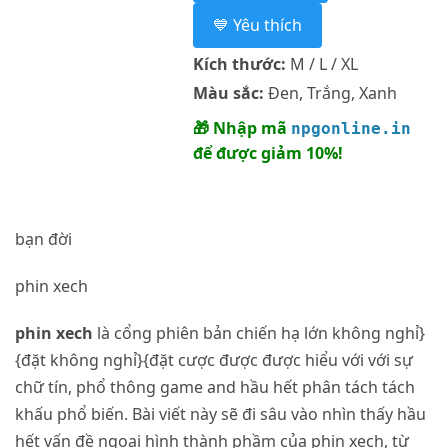
💙 Yêu thích
Kích thước:
M / L / XL
Màu sắc:
Đen, Trắng, Xanh
🎁 Nhập mã
npgonline.in
để được giảm 10%!
bạn đời
phin xech
phin xech
là cổng phiên bản chiến hạ lớn không nghỉ}
{đặt không nghỉ}{đặt cược được được hiểu với với sự
chữ tín, phổ thông game and hầu hết phân tách tách
khấu phổ biến. Bài viết này sẽ đi sâu vào nhìn thấy hầu
hết vấn đề ngoại hình thành phầm của phin xech, từ