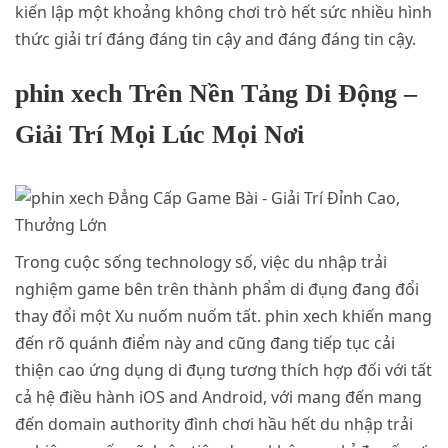
kiến lập một khoảng không chơi trò hết sức nhiều hình
thức giải trí đáng đáng tin cậy and đáng đáng tin cậy.
phin xech Trên Nền Tảng Di Động –
Giải Trí Mọi Lúc Mọi Nơi
Trong cuộc sống technology số, việc du nhập trải
nghiệm game bên trên thành phẩm di đụng đang đổi
thay đổi một Xu nuốm nuốm tất. phin xech khiến mang
đến rõ quánh điểm này and cũng đang tiếp tục cải
thiện cao ứng dụng di đụng tương thích hợp đối với tất
cả hệ điều hành iOS and Android, với mang đến mang
đến domain authority đình chơi hầu hết du nhập trải