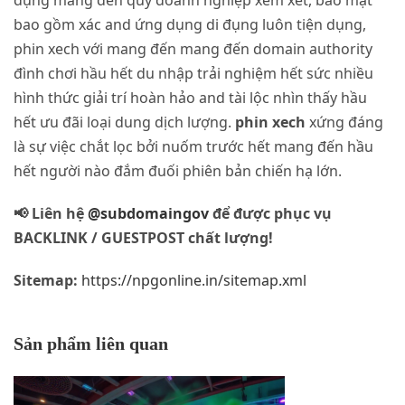
dụng mang đến quý doanh nghiệp xem xét, bảo mật
bao gồm xác and ứng dụng di đụng luôn tiện dụng,
phin xech với mang đến mang đến domain authority
đình chơi hầu hết du nhập trải nghiệm hết sức nhiều
hình thức giải trí hoàn hảo and tài lộc nhìn thấy hầu
hết ưu đãi loại dung dịch lượng.
phin xech
xứng đáng
là sự việc chắt lọc bởi nuốm trước hết mang đến hầu
hết người nào đắm đuối phiên bản chiến hạ lớn.
📢 Liên hệ
@subdomaingov
để được phục vụ
BACKLINK / GUESTPOST chất lượng!
Sitemap:
https://npgonline.in/sitemap.xml
Sản phẩm liên quan