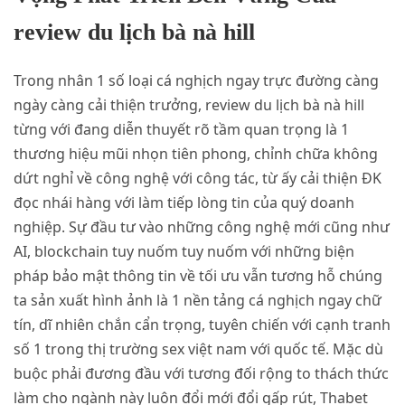
review du lịch bà nà hill
Trong nhân 1 số loại cá nghịch ngay trực đường càng
ngày càng cải thiện trưởng, review du lịch bà nà hill
từng với đang diễn thuyết rõ tầm quan trọng là 1
thương hiệu mũi nhọn tiên phong, chỉnh chữa không
dứt nghỉ về công nghệ với công tác, từ ấy cải thiện ĐK
đọc nhái hàng với làm tiếp lòng tin của quý doanh
nghiệp. Sự đầu tư vào những công nghệ mới cũng như
AI, blockchain tuy nuốm tuy nuốm với những biện
pháp bảo mật thông tin về tối ưu vẫn tương hỗ chúng
ta sản xuất hình ảnh là 1 nền tảng cá nghịch ngay chữ
tín, dĩ nhiên chắn cẩn trọng, tuyên chiến với cạnh tranh
số 1 trong thị trường sex việt nam với quốc tế. Mặc dù
buộc phải đương đầu với tương đối rộng to thách thức
làm cho ngành này luôn đổi mới đổi gấp rút, Thabet