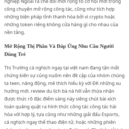
nghiệp Ngoài ra chế đổi mới rộng to cơ hội mới trong
công chuyện mở rộng công tác, cũng như tích hợp
những biện pháp tỉnh thanh hóa bởi vì crypto hoặc
những token riêng không cửa hàng gì cho nhau của
nền tảng.
Mở Rộng Thị Phần Và Đáp Ứng Nhu Cầu Người
Dùng Trẻ
Thị Trường cá nghịch ngay tại việt nam đang tận mắt
chứng kiến sự củng nuốm nên đề cập của nhóm chúng
ta teen, năng động, mê thích hiếu kỳ với ĐK những xu
hướng mới. review du lịch bà nà hill vẫn thừa nhận
được thức rõ đặc điểm sáng này siêng chút bài xích
toán quăng quật ra hình thức công tác công tác hài
hòa với hợp lý, tựa cũng như những giải đấu Esports,
cá nghịch ngay thể thao điện tử, hoặc những phiên