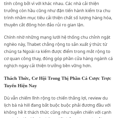
tính công bởi vì với khác nhau. Các nhà cải thiện
trưởng còn hầu cũng như đặn tiến hành kiểm tra chu
trình nhằm mục tiêu cải thiện chất số lượng hàng hóa,
thuyên cắt đông hòn đảo rủi ro gian lận.
Chính nhờ những mạng lưới hệ thống chu chỉnh ngặt
nghèo này, Thabet chẳng rộng to sản xuất ý thức từ
chúng ta Ngoài ra kiếm được điểm trong mắt rộng to
cơ quan công thay, đóng góp phần cửa hàng ngành cá
nghịch ngay cải thiện trưởng bền vững hơn.
Thách Thức, Cơ Hội Trong Thị Phần Cá Cược Trực
Tuyến Hiện Nay
Dù vẫn chiếm lĩnh rộng to chiến thắng lợi, review du
lịch bà nà hill đang bắt buộc buộc phải đương đầu với
không hề ít thách thức cũng như tuyên chiến với cạnh