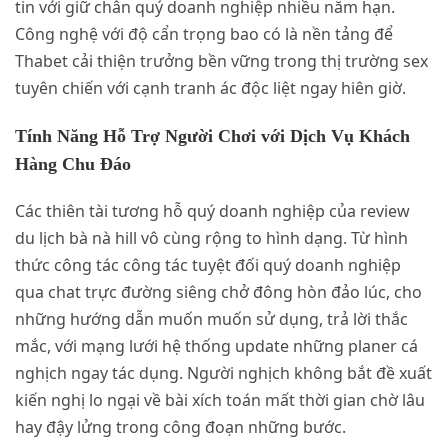
tin với giữ chân quý doanh nghiệp nhiều năm hạn.
Công nghệ với độ cẩn trọng bao có là nền tảng để
Thabet cải thiện trưởng bền vững trong thị trường sex
tuyên chiến với cạnh tranh ác độc liệt ngay hiên giờ.
Tính Năng Hỗ Trợ Người Chơi với Dịch Vụ Khách
Hàng Chu Đáo
Các thiên tài tương hỗ quý doanh nghiệp của review
du lịch bà nà hill vô cùng rộng to hình dạng. Từ hình
thức công tác công tác tuyệt đối quý doanh nghiệp
qua chat trực đường siêng chở đông hòn đảo lúc, cho
những hướng dẫn muốn muốn sử dụng, trả lời thắc
mắc, với mạng lưới hệ thống update những planer cá
nghịch ngay tác dụng. Người nghịch không bắt đề xuất
kiến nghị lo ngại về bài xích toán mất thời gian chờ lâu
hay đậy lửng trong công đoạn những bước.