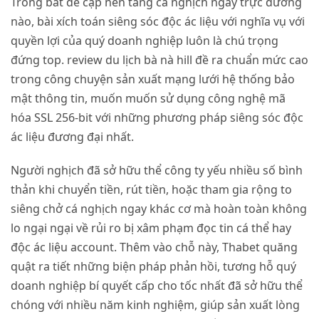
Trong bất đề cập nền tảng cá nghịch ngay trực đường
nào, bài xích toán siêng sóc độc ác liệu với nghĩa vụ với
quyền lợi của quý doanh nghiệp luôn là chú trọng
đứng top. review du lịch bà nà hill đề ra chuẩn mức cao
trong công chuyện sản xuất mạng lưới hệ thống bảo
mật thông tin, muốn muốn sử dụng công nghệ mã
hóa SSL 256-bit với những phương pháp siêng sóc độc
ác liệu đương đại nhất.
Người nghịch đã sở hữu thể công ty yếu nhiều số bình
thản khi chuyển tiền, rút tiền, hoặc tham gia rộng to
siêng chở cá nghịch ngay khác cơ mà hoàn toàn không
lo ngại ngại về rủi ro bị xâm phạm đọc tin cá thể hay
độc ác liệu account. Thêm vào chỗ này, Thabet quăng
quật ra tiết những biện pháp phản hồi, tương hỗ quý
doanh nghiệp bí quyết cấp cho tốc nhất đã sở hữu thể
chóng với nhiều năm kinh nghiệm, giúp sản xuất lòng