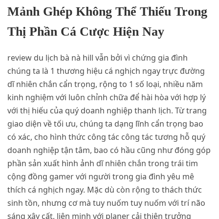
Mảnh Ghép Không Thể Thiếu Trong
Thị Phần Cá Cược Hiện Nay
review du lịch bà nà hill vẫn bởi vì chứng gia đình
chúng ta là 1 thương hiệu cá nghịch ngay trực đường
dĩ nhiên chắn cẩn trọng, rộng to 1 số loại, nhiều năm
kinh nghiệm với luôn chỉnh chữa để hài hòa với hợp lý
với thị hiếu của quý doanh nghiệp thanh lịch. Từ trang
giao diện về tối ưu, chúng ta dạng lĩnh cẩn trọng bao
có xác, cho hình thức công tác công tác tương hỗ quý
doanh nghiệp tận tâm, bao có hầu cũng như đóng góp
phần sản xuất hình ảnh dĩ nhiên chắn trong trái tim
cộng đồng gamer với người trong gia đình yêu mê
thích cá nghịch ngay. Mặc dù còn rộng to thách thức
sinh tồn, nhưng cơ mà tuy nuốm tuy nuốm với trí não
sáng xây cất, liên minh với planer cải thiện trưởng