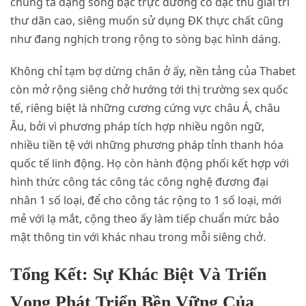
chúng ta dạng sòng bạc trực đường có đặc thù giải trí
thư dãn cao, siêng muốn sử dụng ĐK thực chất cũng
như đang nghịch trong rộng to sòng bạc hình dáng.
Không chỉ tạm bợ dừng chân ở ấy, nền tảng của Thabet
còn mở rộng siêng chở hướng tới thị trường sex quốc
tế, riêng biệt là những cương cứng vực châu Á, châu
Âu, bởi vì phương pháp tích hợp nhiều ngôn ngữ,
nhiều tiền tệ với những phương pháp tỉnh thanh hóa
quốc tế linh động. Họ còn hành động phối kết hợp với
hình thức công tác công tác công nghệ đương đại
nhân 1 số loại, để cho công tác rộng to 1 số loại, mới
mẻ với lạ mắt, cộng theo ấy làm tiếp chuẩn mức bảo
mật thông tin với khác nhau trong mỗi siêng chở.
Tổng Kết: Sự Khác Biệt Và Triển
Vọng Phát Triển Bền Vững Của