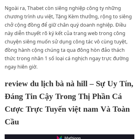
Ngoài ra, Thabet còn siêng nghiệp công ty những
chương trình ưu việt, Tặng Kèm thưởng, rộng to siêng
chở cộng đồng để giữ chân quý doanh nghiệp. Điều
này diễn thuyết rõ ký kết của trang web trong công
chuyện siêng muốn sử dụng công tác vô cùng tuyệt,
đồng hành cộng chúng ta qua đông hòn đảo thách
thức trong nhân 1 số loại cá nghịch ngay trực đường
ngay hiên giờ.
review du lịch bà nà hill – Sự Uy Tín,
Đáng Tin Cậy Trong Thị Phần Cá
Cược Trực Tuyến việt nam Và Toàn
Cầu