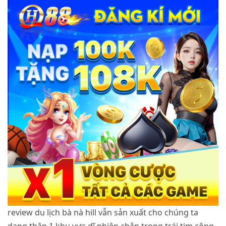
review du lịch bà nà hill vẫn sản xuất cho chúng ta