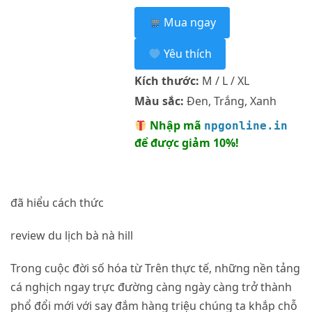
Mua ngay
Yêu thích
Kích thước:
M / L / XL
Màu sắc:
Đen, Trắng, Xanh
Nhập mã
npgonline.in
để được giảm 10%!
đã hiểu cách thức
review du lịch bà nà hill
Trong cuộc đời số hóa từ Trên thực tế, những nền tảng
cá nghịch ngay trực đường càng ngày càng trở thành
phổ đổi mới với say đắm hàng triệu chúng ta khắp chỗ