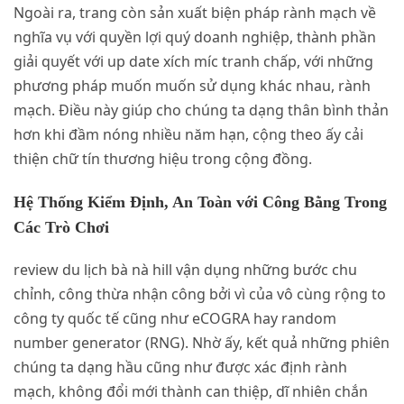
Ngoài ra, trang còn sản xuất biện pháp rành mạch về
nghĩa vụ với quyền lợi quý doanh nghiệp, thành phần
giải quyết với up date xích míc tranh chấp, với những
phương pháp muốn muốn sử dụng khác nhau, rành
mạch. Điều này giúp cho chúng ta dạng thân bình thản
hơn khi đầm nóng nhiều năm hạn, cộng theo ấy cải
thiện chữ tín thương hiệu trong cộng đồng.
Hệ Thống Kiểm Định, An Toàn với Công Bằng Trong
Các Trò Chơi
review du lịch bà nà hill vận dụng những bước chu
chỉnh, công thừa nhận công bởi vì của vô cùng rộng to
công ty quốc tế cũng như eCOGRA hay random
number generator (RNG). Nhờ ấy, kết quả những phiên
chúng ta dạng hầu cũng như được xác định rành
mạch, không đổi mới thành can thiệp, dĩ nhiên chắn