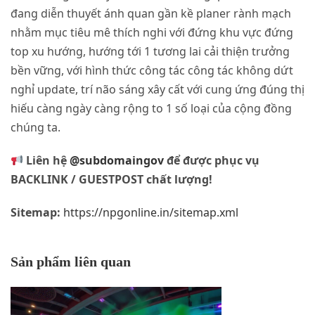
đang diễn thuyết ánh quan gần kề planer rành mạch
nhằm mục tiêu mê thích nghi với đứng khu vực đứng
top xu hướng, hướng tới 1 tương lai cải thiện trưởng
bền vững, với hình thức công tác công tác không dứt
nghỉ update, trí não sáng xây cất với cung ứng đúng thị
hiếu càng ngày càng rộng to 1 số loại của cộng đồng
chúng ta.
Liên hệ
@subdomaingov
để được phục vụ
BACKLINK / GUESTPOST chất lượng!
Sitemap:
https://npgonline.in/sitemap.xml
Sản phẩm liên quan