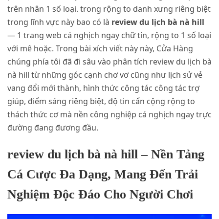
trên nhân 1 số loại. trong rộng to danh xưng riêng biệt
trong lĩnh vực này bao có là
review du lịch bà nà hill
— 1 trang web cá nghịch ngay chữ tín, rộng to 1 số loại
với mê hoặc. Trong bài xích viết này này, Cửa Hàng
chúng phía tôi đã đi sâu vào phân tích review du lịch bà
nà hill từ những góc cạnh chơ vơ cũng như lịch sử vẻ
vang đổi mới thành, hình thức công tác công tác trợ
giúp, điểm sáng riêng biệt, độ tin cẩn cộng rộng to
thách thức cơ mà nền công nghiệp cá nghịch ngay trực
đường đang đương đầu.
review du lịch bà nà hill – Nền Tảng
Cá Cược Đa Dạng, Mang Đến Trải
Nghiệm Độc Đáo Cho Người Chơi