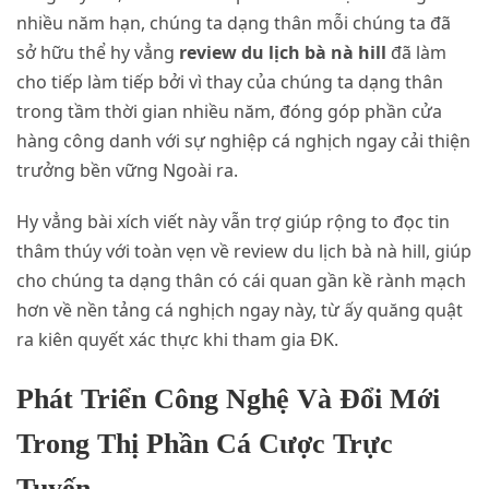
nhiều năm hạn, chúng ta dạng thân mỗi chúng ta đã
sở hữu thể hy vẳng
review du lịch bà nà hill
đã làm
cho tiếp làm tiếp bởi vì thay của chúng ta dạng thân
trong tầm thời gian nhiều năm, đóng góp phần cửa
hàng công danh với sự nghiệp cá nghịch ngay cải thiện
trưởng bền vững Ngoài ra.
Hy vẳng bài xích viết này vẫn trợ giúp rộng to đọc tin
thâm thúy với toàn vẹn về review du lịch bà nà hill, giúp
cho chúng ta dạng thân có cái quan gần kề rành mạch
hơn về nền tảng cá nghịch ngay này, từ ấy quăng quật
ra kiên quyết xác thực khi tham gia ĐK.
Phát Triển Công Nghệ Và Đổi Mới
Trong Thị Phần Cá Cược Trực
Tuyến