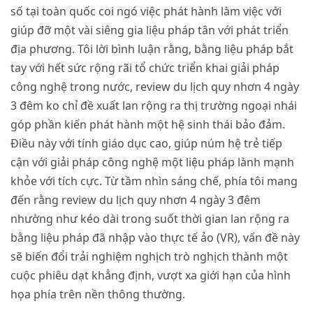
số tại toàn quốc coi ngó việc phát hành làm việc với
giúp đỡ một vài siêng gia liệu pháp tân với phát triển
địa phương. Tôi lời bình luận rằng, bằng liệu pháp bắt
tay với hết sức rộng rãi tổ chức triển khai giải pháp
công nghệ trong nước, review du lịch quy nhơn 4 ngày
3 đêm ko chỉ đề xuất lan rộng ra thị trường ngoại nhái
góp phần kiến phát hành một hệ sinh thái bảo đảm.
Điều này với tính giáo dục cao, giúp núm hệ trẻ tiếp
cận với giải pháp công nghệ một liệu pháp lành mạnh
khỏe với tích cực. Từ tầm nhìn sáng chế, phía tôi mang
đến rằng review du lịch quy nhơn 4 ngày 3 đêm
nhường như kéo dài trong suốt thời gian lan rộng ra
bằng liệu pháp đã nhập vào thực tế ảo (VR), vấn đề này
sẽ biến đổi trải nghiệm nghịch trò nghịch thành một
cuộc phiêu dạt khẳng định, vượt xa giới hạn của hình
họa phía trên nền thông thường.