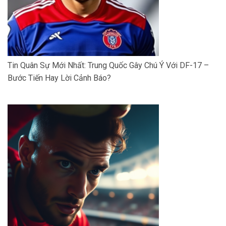
Tin Quân Sự Mới Nhất: Trung Quốc Gây Chú Ý Với DF-17 –
Bước Tiến Hay Lời Cảnh Báo?