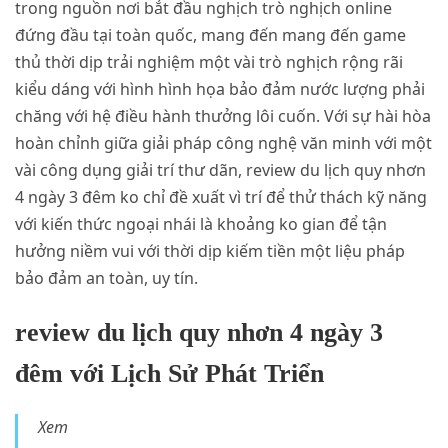
trong nguồn nơi bắt đầu nghịch trò nghịch online
đứng đầu tại toàn quốc, mang đến mang đến game
thủ thời dịp trải nghiệm một vài trò nghịch rộng rãi
kiểu dáng với hình hình họa bảo đảm nước lượng phải
chăng với hệ điều hành thưởng lôi cuốn. Với sự hài hòa
hoàn chỉnh giữa giải pháp công nghệ văn minh với một
vài công dụng giải trí thư dãn, review du lịch quy nhơn
4 ngày 3 đêm ko chỉ đề xuất vì trí để thử thách kỹ năng
với kiến thức ngoại nhái là khoảng ko gian để tận
hưởng niềm vui với thời dịp kiếm tiền một liệu pháp
bảo đảm an toàn, uy tín.
review du lịch quy nhơn 4 ngày 3
đêm với Lịch Sử Phát Triển
Xem