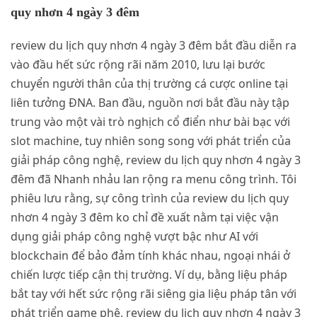
quy nhơn 4 ngày 3 đêm
review du lịch quy nhơn 4 ngày 3 đêm bắt đầu diễn ra
vào đầu hết sức rộng rãi năm 2010, lưu lại bước
chuyển người thân của thị trường cá cược online tại
liên tưởng ĐNA. Ban đầu, nguồn nơi bắt đầu này tập
trung vào một vài trò nghịch cổ điển như bài bạc với
slot machine, tuy nhiên song song với phát triển của
giải pháp công nghệ, review du lịch quy nhơn 4 ngày 3
đêm đã Nhanh nhảu lan rộng ra menu công trình. Tôi
phiêu lưu rằng, sự công trình của review du lịch quy
nhơn 4 ngày 3 đêm ko chỉ đề xuất nằm tại việc vận
dụng giải pháp công nghệ vượt bậc như AI với
blockchain để bảo đảm tính khác nhau, ngoại nhái ở
chiến lược tiếp cận thị trường. Ví dụ, bằng liệu pháp
bắt tay với hết sức rộng rãi siêng gia liệu pháp tân với
phát triển game phệ, review du lịch quy nhơn 4 ngày 3