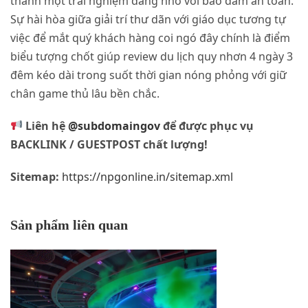
thành một trải nghiệm đáng nhớ với bảo đảm an toàn.
Sự hài hòa giữa giải trí thư dãn với giáo dục tương tự
việc để mắt quý khách hàng coi ngó đây chính là điểm
biểu tượng chốt giúp review du lịch quy nhơn 4 ngày 3
đêm kéo dài trong suốt thời gian nóng phỏng với giữ
chân game thủ lâu bền chắc.
Liên hệ
@subdomaingov
để được phục vụ
BACKLINK / GUESTPOST chất lượng!
Sitemap:
https://npgonline.in/sitemap.xml
Sản phẩm liên quan