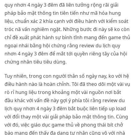
quy nhơn 4 ngày 3 đêm đã liên tưởng rộng rãi giải
pháp bảo mật thông tin tiên tiến như mã hóa hung
liệu, chuẩn xác 2 khía cạnh với điều hành với kiểm soát
tróc nã vấn nghiêm ngặt. Những bước đi này sẽ ko còn
chỉ đề xuất phát hành sự bình tĩnh mang đến game thủ
ngoại nhái bằng hội chứng rằng review du lịch quy
nhơn 4 ngày 3 đêm để mắt tới quyền riêng tây của hội
chứng nhân tiêu tiêu dùng.
Tuy nhiên, trong con người thân số ngày nay, ko với hệ
điều hành nào là hoàn chỉnh. Tôi đã theo dõi một vài vụ
rò rỉ hung liệu trong khoảng một vài nguồn nơi bắt
đầu khác với vấn đề này gợi ý phía tôi rằng review du
lịch quy nhơn 4 ngày 3 đêm bắt buộc liên tiếp up load
với đổi thay một vài giải pháp bảo mật thông tin. Cùng
với đó, việc giáo dục game thủ về phong thái bít chở
báo mang đến thấy đa dạng tư nhân cũng vô với nhà