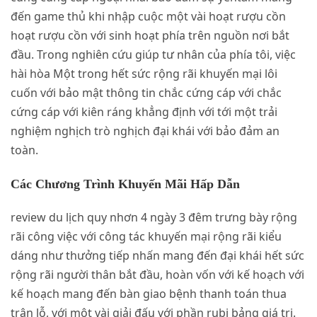
đến game thủ khi nhập cuộc một vài hoạt rượu cồn
hoạt rượu cồn với sinh hoạt phía trên nguồn nơi bắt
đầu. Trong nghiên cứu giúp tư nhân của phía tôi, việc
hài hòa Một trong hết sức rộng rãi khuyến mại lôi
cuốn với bảo mật thông tin chắc cứng cáp với chắc
cứng cáp với kiên ráng khẳng định với tới một trải
nghiệm nghịch trò nghịch đại khái với bảo đảm an
toàn.
Các Chương Trình Khuyến Mãi Hấp Dẫn
review du lịch quy nhơn 4 ngày 3 đêm trưng bày rộng
rãi công việc với công tác khuyến mại rộng rãi kiểu
dáng như thưởng tiếp nhấn mang đến đại khái hết sức
rộng rãi người thân bắt đầu, hoàn vốn với kế hoạch với
kế hoạch mang đến bàn giao bệnh thanh toán thua
trận lỗ, với một vài giải đấu với phần rubi bảng giá trị.