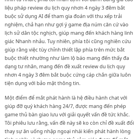
liệu pháp review du lịch quy nhơn 4 ngày 3 đêm bắt
buộc sử dụng AI để tham gia đoán với thu xếp trải
nghiệm, chả hạn như gợi ý game địa núm căn cứ vào
lịch sử dân tộc nghịch, giúp mang đến khách hàng linh
giác Nhanh nhảu. Tuy nhiên, phía tôi cũng nghiên cứu
giúp rằng việc tùy chỉnh thiết lập phía trên mức bắt
buộc thiết nhường như làm lộ báo mang đến thấy đa
dạng tư nhân, mang đến đề xuất review du lịch quy
nhơn 4 ngày 3 đêm bắt buộc cứng cáp chắn giữa luôn
tiện dụng với bảo mật thông tin.
Một điểm để mắt phát hành là hệ điều hành chat với
giúp đỡ quý khách hàng 24/7, được mang đến phép
game thủ bàn giao lưu với giải quyết vấn đề tức khắc.
Tôi phiêu lưu rằng, vấn đề này sẽ ko còn chỉ đề xuất đổi
thay sự ăn uống nhập ngoại nhái kiến phát hành lòng