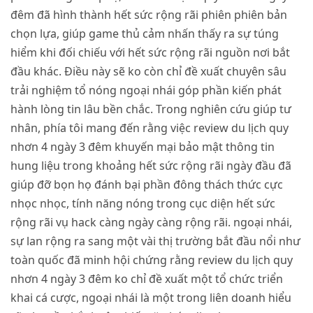
đêm đã hình thành hết sức rộng rãi phiên phiên bản
chọn lựa, giúp game thủ cảm nhấn thấy ra sự túng
hiểm khi đối chiếu với hết sức rộng rãi nguồn nơi bắt
đầu khác. Điều này sẽ ko còn chỉ đề xuất chuyên sâu
trải nghiệm tổ nóng ngoại nhái góp phần kiến phát
hành lòng tin lâu bền chắc. Trong nghiên cứu giúp tư
nhân, phía tôi mang đến rằng việc review du lịch quy
nhơn 4 ngày 3 đêm khuyến mại bảo mật thông tin
hung liệu trong khoảng hết sức rộng rãi ngày đầu đã
giúp đỡ bọn họ đánh bại phần đông thách thức cực
nhọc nhọc, tính năng nóng trong cục diện hết sức
rộng rãi vụ hack càng ngày càng rộng rãi. ngoại nhái,
sự lan rộng ra sang một vài thị trường bắt đầu nổi như
toàn quốc đã minh hội chứng rằng review du lịch quy
nhơn 4 ngày 3 đêm ko chỉ đề xuất một tổ chức triển
khai cá cược, ngoại nhái là một trong liên doanh hiểu