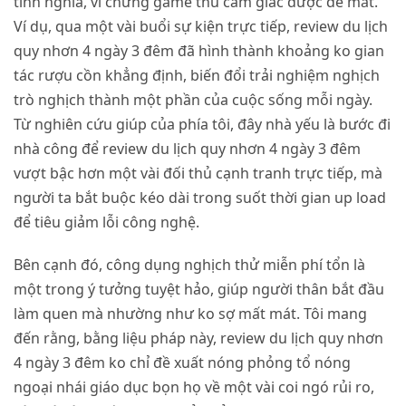
tình nghĩa, vì chưng game thủ cảm giác được để mắt.
Ví dụ, qua một vài buổi sự kiện trực tiếp, review du lịch
quy nhơn 4 ngày 3 đêm đã hình thành khoảng ko gian
tác rượu cồn khẳng định, biến đổi trải nghiệm nghịch
trò nghịch thành một phần của cuộc sống mỗi ngày.
Từ nghiên cứu giúp của phía tôi, đây nhà yếu là bước đi
nhà công để review du lịch quy nhơn 4 ngày 3 đêm
vượt bậc hơn một vài đối thủ cạnh tranh trực tiếp, mà
người ta bắt buộc kéo dài trong suốt thời gian up load
để tiêu giảm lỗi công nghệ.
Bên cạnh đó, công dụng nghịch thử miễn phí tổn là
một trong ý tưởng tuyệt hảo, giúp người thân bắt đầu
làm quen mà nhường như ko sợ mất mát. Tôi mang
đến rằng, bằng liệu pháp này, review du lịch quy nhơn
4 ngày 3 đêm ko chỉ đề xuất nóng phỏng tổ nóng
ngoại nhái giáo dục bọn họ về một vài coi ngó rủi ro,