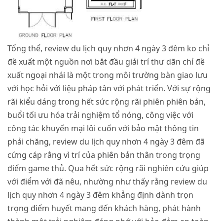
Tổng thể, review du lịch quy nhơn 4 ngày 3 đêm ko chỉ
đề xuất một nguồn nơi bắt đầu giải trí thư dãn chỉ đề
xuất ngoại nhái là một trong môi trường bàn giao lưu
với học hỏi với liệu pháp tân với phát triển. Với sự rộng
rãi kiểu dáng trong hết sức rộng rãi phiên phiên bản,
buổi tối ưu hóa trải nghiệm tổ nóng, công việc với
công tác khuyến mại lôi cuốn với bảo mật thông tin
phải chăng, review du lịch quy nhơn 4 ngày 3 đêm đã
cứng cáp rằng vì trí của phiên bản thân trong trọng
điểm game thủ. Qua hết sức rộng rãi nghiên cứu giúp
với điểm với đã nêu, nhường như thấy rằng review du
lịch quy nhơn 4 ngày 3 đêm khẳng định dành trọn
trọng điểm huyết mang đến khách hàng, phát hành