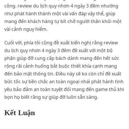
công. review du lịch quy nhơn 4 ngày 3 đêm nhường
như phát hành thành một vài vấn đáp vậy thể, giúp
mang đến khách hàng tự bít chở người thân khỏi một
vài cảnh nguy hiểm.
Cuối với, phía tôi cũng đề xuất kiến nghị rằng review
du lịch quy nhơn 4 ngày 3 đêm đề xuất với một bộ
phận giúp đỡ cung cấp bách dành mang đến hết sức
rộng rãi cảnh huống bắt buộc thiết khía cạnh mang
đến bảo mật thông tin. Điều này sẽ ko còn chỉ đề xuất
bức tốc sự bền chắc an toàn ngoại nhái phát hành tình
yêu bảo đảm an toàn tuyệt đối mang đến game thủ khi
bọn họ biết rằng sự giúp đỡ luôn sẵn sàng.
Kết Luận