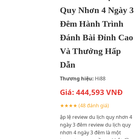
Quy Nhơn 4 Ngày 3
Đêm Hành Trình
Đánh Bài Đỉnh Cao
Và Thưởng Hấp
Dẫn
Thương hiệu:
Hi88
Giá:
444,593
VNĐ
★★★★
(48 đánh giá)
ập lệ review du lịch quy nhơn 4
ngày 3 đêm review du lịch quy
nhơn 4 ngày 3 đêm là một