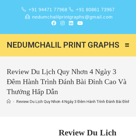
+91 94471 77968
+91 80861 73967
nedumchalilprintgraphs@gmail.com
NEDUMCHALIL PRINT GRAPHS
Review Du Lịch Quy Nhơn 4 Ngày 3
Đêm Hành Trình Đánh Bài Đỉnh Cao Và
Thưởng Hấp Dẫn
>
Review Du Lịch Quy Nhơn 4 Ngày 3 Đêm Hành Trình Đánh Bài Đỉnh 
Review Du Lịch