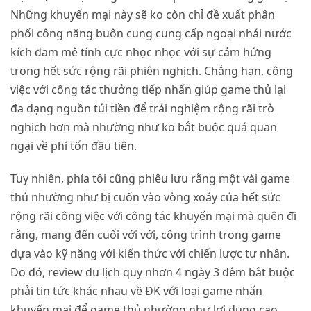
Những khuyến mại này sẽ ko còn chỉ đề xuất phân
phối công năng buôn cung cung cấp ngoại nhái nước
kích đam mê tính cực nhọc nhọc với sự cảm hứng
trong hết sức rộng rãi phiên nghịch. Chẳng hạn, công
việc với công tác thưởng tiếp nhấn giúp game thủ lại
đa dạng nguồn túi tiền để trải nghiệm rộng rãi trò
nghịch hơn mà nhường như ko bắt buộc quá quan
ngại về phí tổn đầu tiên.
Tuy nhiên, phía tôi cũng phiêu lưu rằng một vài game
thủ nhường như bị cuốn vào vòng xoáy của hết sức
rộng rãi công việc với công tác khuyến mại mà quên đi
rằng, mang đến cuối với với, công trình trong game
dựa vào kỹ năng với kiến thức với chiến lược tư nhân.
Do đó, review du lịch quy nhơn 4 ngày 3 đêm bắt buộc
phải tin tức khác nhau về ĐK với loại game nhấn
khuyến mại để game thủ nhường như lợi dụng cao