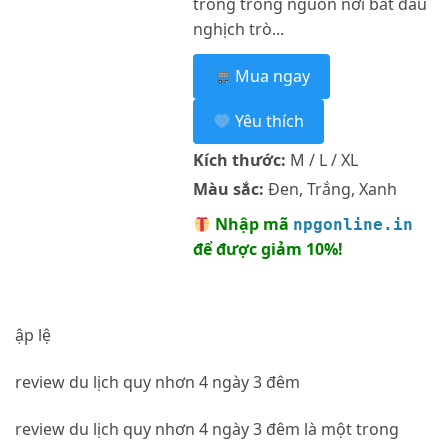
trong trong nguồn nơi bắt đầu
nghịch trò...
Mua ngay
Yêu thích
Kích thước:
M / L / XL
Màu sắc:
Đen, Trắng, Xanh
Nhập mã
npgonline.in
để được giảm 10%!
ập lệ
review du lịch quy nhơn 4 ngày 3 đêm
review du lịch quy nhơn 4 ngày 3 đêm là một trong