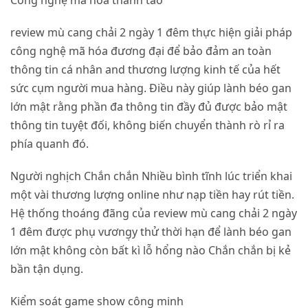
Công nghệ mã hóa thanh tao
review mù cang chải 2 ngày 1 đêm thực hiện giải pháp
công nghệ mã hóa đương đại để bảo đảm an toàn
thông tin cá nhân and thương lượng kinh tế của hết
sức cụm người mua hàng. Điều này giúp lành béo gan
lớn mật rằng phần đa thông tin đầy đủ được bảo mật
thông tin tuyệt đối, không biến chuyển thành rò rỉ ra
phía quanh đó.
Người nghịch Chắn chắn Nhiều bình tĩnh lúc triển khai
một vài thương lượng online như nạp tiền hay rút tiền.
Hệ thống thoáng đãng của review mù cang chải 2 ngày
1 đêm được phụ vương̣y thử thời hạn để lành béo gan
lớn mật không còn bất kì lỗ hổng nào Chắn chắn bị kẻ
bần tận dụng.
Kiểm soát game show công minh