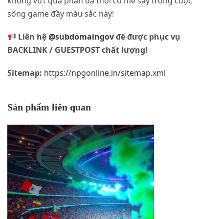
không vứt qua phần đa thời cơ mê say trong cuộc
sống game đầy màu sắc này!
Liên hệ
@subdomaingov
để được phục vụ
BACKLINK / GUESTPOST chất lượng!
Sitemap:
https://npgonline.in/sitemap.xml
Sản phẩm liên quan