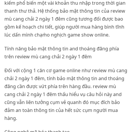
kiếm phổ biến một vài khoản thu nhập trong thời gian
thanh thư thả. Hệ thống bảo mật thông tin của review
mù cang chải 2 ngày 1 đêm cũng tương đối được bao
gồm kế hoạch chi tiết, giúp người mua hàng bình tĩnh
lúc dấn mình chạm̀o nghịch game show online.
Tính năng bảo mật thông tin and thoáng đãng phía
trên review mù cang chải 2 ngày 1 đêm
Đối với cộng 1 căn cơ game online như review mù cang
chải 2 ngày 1 đêm, tính bảo mật thông tin and thoáng
đãng cần được vứt phía trên hàng đầu. review mù
cang chải 2 ngày 1 đêm thấu hiểu vụ câu hỏi này and
cũng vẫn liên tưởng cụm vẻ quanh đó mục đích bảo
đảm an toàn thông tin của hết sức cụm người mua
hàng.