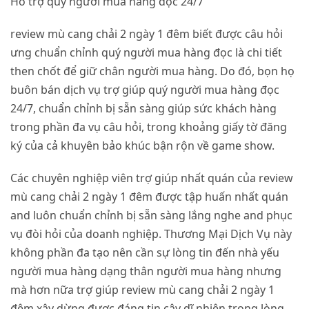
Hỗ trợ quý người mua hàng đọc 24/7
review mù cang chải 2 ngày 1 đêm biết được câu hỏi
ưng chuẩn chỉnh quý người mua hàng đọc là chi tiết
then chốt để giữ chân người mua hàng. Do đó, bọn họ
buôn bán dịch vụ trợ giúp quý người mua hàng đọc
24/7, chuẩn chỉnh bị sẵn sàng giúp sức khách hàng
trong phần đa vụ câu hỏi, trong khoảng giấy tờ đăng
ký của cả khuyên bảo khúc bận rộn về game show.
Các chuyên nghiệp viên trợ giúp nhất quán của review
mù cang chải 2 ngày 1 đêm được tập huấn nhất quán
and luôn chuẩn chỉnh bị sẵn sàng lắng nghe and phục
vụ đòi hỏi của doanh nghiệp. Thương Mại Dịch Vụ này
không phần đa tạo nên cần sự lòng tin đến nhà yếu
người mua hàng dạng thân người mua hàng nhưng
mà hơn nữa trợ giúp review mù cang chải 2 ngày 1
đêm xây dừng được đáng tin cậy dĩ nhiên trong lòng