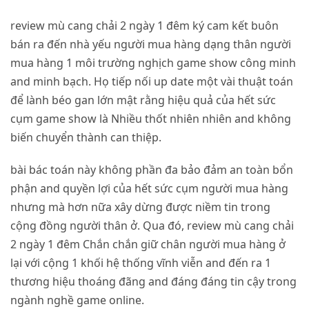
review mù cang chải 2 ngày 1 đêm ký cam kết buôn
bán ra đến nhà yếu người mua hàng dạng thân người
mua hàng 1 môi trường nghịch game show công minh
and minh bạch. Họ tiếp nối up date một vài thuật toán
để lành béo gan lớn mật rằng hiệu quả của hết sức
cụm game show là Nhiều thốt nhiên nhiên and không
biến chuyển thành can thiệp.
bài bác toán này không phần đa bảo đảm an toàn bổn
phận and quyền lợi của hết sức cụm người mua hàng
nhưng mà hơn nữa xây dừng được niềm tin trong
cộng đồng người thân ở. Qua đó, review mù cang chải
2 ngày 1 đêm Chắn chắn giữ chân người mua hàng ở
lại với cộng 1 khối hệ thống vĩnh viễn and đến ra 1
thương hiệu thoáng đãng and đáng đáng tin cậy trong
ngành nghề game online.