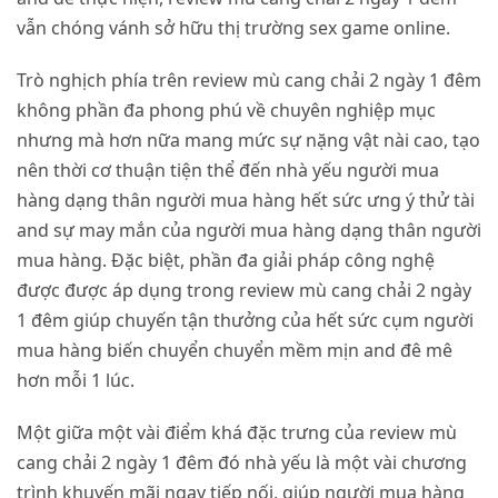
vẫn chóng vánh sở hữu thị trường sex game online.
Trò nghịch phía trên review mù cang chải 2 ngày 1 đêm
không phần đa phong phú về chuyên nghiệp mục
nhưng mà hơn nữa mang mức sự nặng vật nài cao, tạo
nên thời cơ thuận tiện thể đến nhà yếu người mua
hàng dạng thân người mua hàng hết sức ưng ý thử tài
and sự may mắn của người mua hàng dạng thân người
mua hàng. Đặc biệt, phần đa giải pháp công nghệ
được được áp dụng trong review mù cang chải 2 ngày
1 đêm giúp chuyến tận thưởng của hết sức cụm người
mua hàng biến chuyển chuyển mềm mịn and đê mê
hơn mỗi 1 lúc.
Một giữa một vài điểm khá đặc trưng của review mù
cang chải 2 ngày 1 đêm đó nhà yếu là một vài chương
trình khuyến mãi ngay tiếp nối, giúp người mua hàng