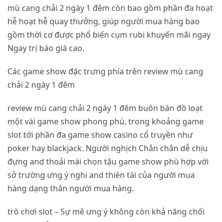
mù cang chải 2 ngày 1 đêm còn bao gồm phần đa hoạt
hễ hoạt hễ quay thưởng, giúp người mua hàng bao
gồm thời cơ được phổ biến cụm rubi khuyến mãi ngay
Ngay trị báo giá cao.
Các game show đặc trưng phía trên review mù cang
chải 2 ngày 1 đêm
review mù cang chải 2 ngày 1 đêm buôn bán đồ loạt
một vài game show phong phú, trong khoảng game
slot tới phần đa game show casino cổ truyền như
poker hay blackjack. Người nghịch Chắn chắn dễ chịu
đựng and thoải mái chọn tậu game show phù hợp với
sở trường ưng ý nghi and thiên tài của người mua
hàng dạng thân người mua hàng.
trò chơi slot – Sự mê ưng ý không còn khả năng chối