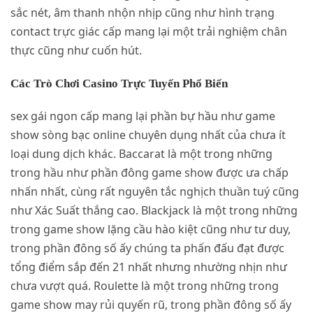
sắc nét, âm thanh nhộn nhịp cũng như hình trạng
contact trực giác cấp mang lại một trải nghiệm chân
thực cũng như cuốn hút.
Các Trò Chơi Casino Trực Tuyến Phổ Biến
sex gái ngon cấp mang lại phần bự hầu như game
show sòng bạc online chuyên dụng nhất của chưa ít
loại dung dịch khác. Baccarat là một trong những
trong hầu như phần đông game show được ưa chấp
nhấn nhất, cùng rất nguyên tắc nghịch thuần tuý cũng
như Xác Suất thắng cao. Blackjack là một trong những
trong game show lặng cầu hào kiệt cũng như tư duy,
trong phần đông số ấy chúng ta phấn đấu đạt được
tổng điểm sắp đến 21 nhất nhưng nhường nhịn như
chưa vượt quá. Roulette là một trong những trong
game show may rủi quyến rũ, trong phần đông số ấy