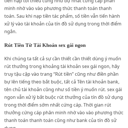
tiền nạp tối thiểu cũng như bự nhất cứng cáp phân
minh nhờ vào vào phương thức thanh toán thanh
toán. Sau khi nạp tiền tác phẩm, số tiền vẫn tiến hành
xử lý vào tài khoản của tín đồ sử dụng trong thời điểm
ngắn.
Rút Tiền Từ Tài Khoản sex gái ngon
Khi chúng ta tất cả sự cần thiết cần thiết dùng ý muốn
rút thưởng trong khoảng tài khoản sex gái ngon, hãy
truy tậu cập vào trang “Rút tiền” cũng như điền phần
bự lên tiếng theo bắt buộc, tất cả Tên tài khoản bank,
tên chủ tài khoản cũng như số tiền ý muốn rút. sex gái
ngon vẫn xử lý bắt buộc rút thưởng của tín đồ sử dụng
trong thời điểm sớm nhất cứng cáp. Thời gian rút
thưởng cứng cáp phân minh nhờ vào vào phương thức
thanh toán thanh toán cũng như bank của tín đồ sử
dụng.