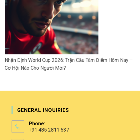
Nhận Định World Cup 2026: Trận Cầu Tâm Điểm Hôm Nay –
Cơ Hội Nào Cho Người Mới?
GENERAL INQUIRIES
Phone:
+91 485 2811 537