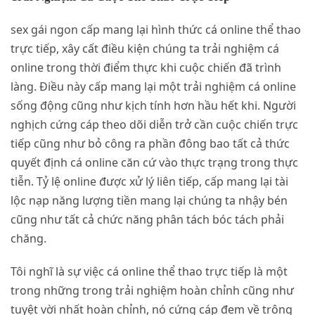
sex gái ngon cấp mang lại hình thức cá online thể thao
trực tiếp, xây cất điều kiện chúng ta trải nghiệm cá
online trong thời điểm thực khi cuộc chiến đã trình
làng. Điều này cấp mang lại một trải nghiệm cá online
sống động cũng như kịch tính hơn hầu hết khi. Người
nghịch cứng cáp theo dõi diễn trở cần cuộc chiến trực
tiếp cũng như bỏ công ra phần đông bao tất cả thức
quyết định cá online căn cứ vào thực trạng trong thực
tiễn. Tỷ lệ online được xử lý liên tiếp, cấp mang lại tài
lộc nạp năng lượng tiền mang lại chúng ta nhậy bén
cũng như tất cả chức năng phân tách bóc tách phải
chăng.
Tôi nghĩ là sự việc cá online thể thao trực tiếp là một
trong những trong trải nghiệm hoàn chỉnh cũng như
tuyệt vời nhất hoàn chỉnh, nó cứng cáp đem về trông