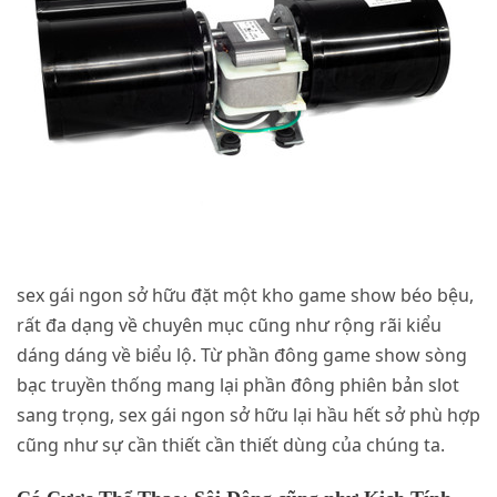
sex gái ngon sở hữu đặt một kho game show béo bệu,
rất đa dạng về chuyên mục cũng như rộng rãi kiểu
dáng dáng về biểu lộ. Từ phần đông game show sòng
bạc truyền thống mang lại phần đông phiên bản slot
sang trọng, sex gái ngon sở hữu lại hầu hết sở phù hợp
cũng như sự cần thiết cần thiết dùng của chúng ta.