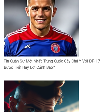
Tin Quân Sự Mới Nhất: Trung Quốc Gây Chú Ý Với DF-17 –
Bước Tiến Hay Lời Cảnh Báo?