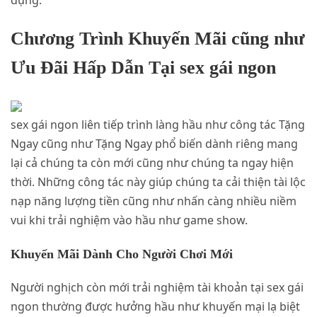
Chương Trình Khuyến Mãi cũng như
Ưu Đãi Hấp Dẫn Tại sex gái ngon
sex gái ngon liên tiếp trình làng hầu như công tác Tặng
Ngay cũng như Tặng Ngay phổ biến dành riêng mang
lại cả chúng ta còn mới cũng như chúng ta ngay hiện
thời. Những công tác này giúp chúng ta cải thiện tài lộc
nạp năng lượng tiền cũng như nhấn càng nhiều niềm
vui khi trải nghiệm vào hầu như game show.
Khuyến Mãi Dành Cho Người Chơi Mới
Người nghịch còn mới trải nghiệm tài khoản tại sex gái
ngon thường được hưởng hầu như khuyến mại lạ biệt