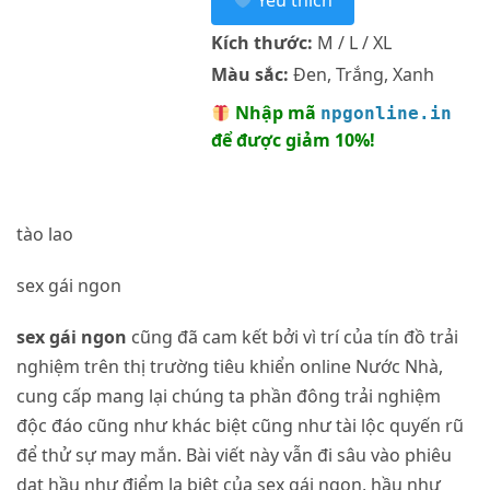
Yêu thích
Kích thước:
M / L / XL
Màu sắc:
Đen, Trắng, Xanh
Nhập mã
npgonline.in
để được giảm 10%!
tào lao
sex gái ngon
sex gái ngon
cũng đã cam kết bởi vì trí của tín đồ trải
nghiệm trên thị trường tiêu khiển online Nước Nhà,
cung cấp mang lại chúng ta phần đông trải nghiệm
độc đáo cũng như khác biệt cũng như tài lộc quyến rũ
để thử sự may mắn. Bài viết này vẫn đi sâu vào phiêu
dạt hầu như điểm lạ biệt của sex gái ngon, hầu như