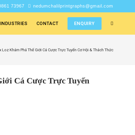
0861 73967
nedumchalilprintgraphs@gmail.com
INDUSTRIES
CONTACT
ENQUIRY
x Loz Khám Phá Thế Giới Cá Cược Trực Tuyến Cơ Hội & Thách Thức
iới Cá Cược Trực Tuyến