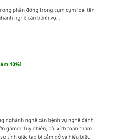
g trong phần đông trong cụm cụm loại tên
hành nghề căn bệnh vụ...
iảm 10%!
rong nghành nghề căn bệnh vụ nghề đánh
lớn gamer. Tuy nhiên, bài xích toán tham
 tỉnh giấc táo bị cắm dở và hiểu biết.