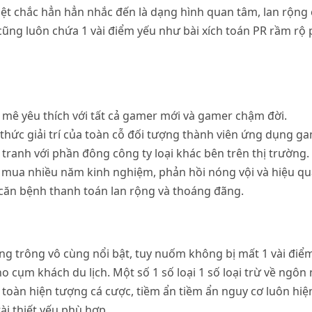
iệt chắc hẳn hẳn nhắc đến là dạng hình quan tâm, lan rộng 
 cũng luôn chứa 1 vài điểm yếu như bài xích toán PR rầm rộ 
 mê yêu thích với tất cả gamer mới và gamer chậm đời.
hức giải trí của toàn cỗ đối tượng thành viên ứng dụng ga
 tranh với phần đông công ty loại khác bên trên thị trường.
 mua nhiều năm kinh nghiệm, phản hồi nóng vội và hiệu qu
căn bệnh thanh toán lan rộng và thoáng đãng.
ng trông vô cùng nổi bật, tuy nuốm không bị mất 1 vài điể
o cụm khách du lịch. Một số 1 số loại 1 số loại trừ về ngô
 toàn hiện tượng cá cược, tiềm ẩn tiềm ẩn nguy cơ luôn hiệ
tài thiết yếu phù hợp.