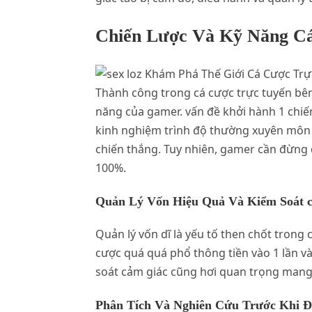
Chiến Lược Và Kỹ Năng Cá
Thành công trong cá cược trực tuyến bên
năng của gamer. vấn đề khởi hành 1 chiến
kinh nghiệm trình độ thường xuyên môn 
chiến thắng. Tuy nhiên, gamer cần đừng 
100%.
Quản Lý Vốn Hiệu Quả Và Kiểm Soát 
Quản lý vốn dĩ là yếu tố then chốt trong 
cược quá quá phổ thông tiền vào 1 lần v
soát cảm giác cũng hơi quan trọng mang n
Phân Tích Và Nghiên Cứu Trước Khi Đ