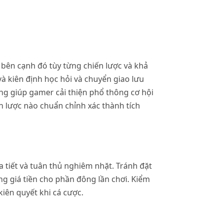
 bên cạnh đó tùy từng chiến lược và khả
à kiên định học hỏi và chuyển giao lưu
g giúp gamer cải thiện phổ thông cơ hội
 lược nào chuẩn chỉnh xác thành tích
a tiết và tuân thủ nghiêm nhặt. Tránh đặt
g giá tiền cho phần đông lần chơi. Kiểm
iên quyết khi cá cược.