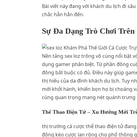
Bài viết này đang với khách du lịch đi s
chắc hẳn hẳn đến.
Sự Đa Dạng Trò Chơi Trên 
Nền tảng sex loz trông vô cùng nổi bật v
dụng gamer phân biệt. Từ phần đông cuộ
đông bắt buộc có đủ. Điều này giúp gam
thị hiếu của da đình khách du lịch. Tuy 
mới khởi hành, khiến bọn họ bị choáng vá
cùng quan trọng mang nét quánh trưng ri
Thể Thao Điện Tử – Xu Hướng Mới Trên
thị trường cá cược thể thao điện tử đan
đông kèo cược lan rộng cho phổ thông g