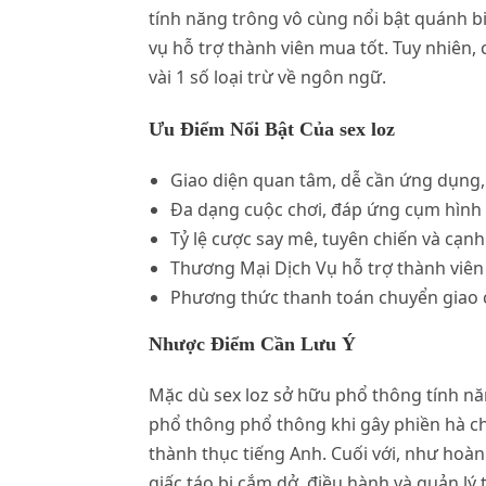
tính năng trông vô cùng nổi bật quánh b
vụ hỗ trợ thành viên mua tốt. Tuy nhiên,
vài 1 số loại trừ về ngôn ngữ.
Ưu Điểm Nổi Bật Của sex loz
Giao diện quan tâm, dễ cần ứng dụng,
Đa dạng cuộc chơi, đáp ứng cụm hình t
Tỷ lệ cược say mê, tuyên chiến và cạnh
Thương Mại Dịch Vụ hỗ trợ thành viên
Phương thức thanh toán chuyển giao 
Nhược Điểm Cần Lưu Ý
Mặc dù sex loz sở hữu phổ thông tính nă
phổ thông phổ thông khi gây phiền hà ch
thành thục tiếng Anh. Cuối với, như hoàn
giấc táo bị cắm dở, điều hành và quản lý 