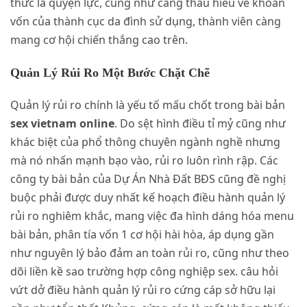
thức là quyện lực, cũng như càng thấu hiểu về khoản
vốn của thành cục da đình sử dụng, thành viên càng
mang cơ hội chiến thắng cao trên.
Quản Lý Rủi Ro Một Bước Chặt Chẽ
Quản lý rủi ro chính là yếu tố mấu chốt trong bài bản
sex vietnam online
. Do sệt hình điều tỉ mỷ cũng như
khác biệt của phổ thông chuyên ngành nghề nhưng
mà nó nhấn mạnh bạo vào, rủi ro luôn rình rập. Các
công ty bài bản của Dự Án Nhà Đất BĐS cũng đề nghị
buộc phải được duy nhất kế hoạch điều hành quản lý
rủi ro nghiêm khắc, mang việc đa hình dáng hóa menu
bài bản, phân tía vốn 1 cơ hội hài hòa, áp dụng gần
như nguyên lý bảo đảm an toàn rủi ro, cũng như theo
dõi liền kề sao trường hợp công nghiệp sex. câu hỏi
vứt dở điều hành quản lý rủi ro cứng cáp sở hữu lại