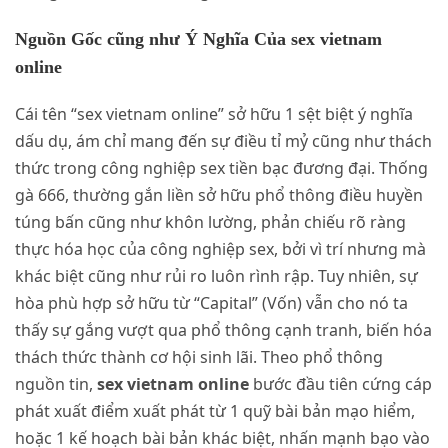
Nguồn Gốc cũng như Ý Nghĩa Của sex vietnam
online
Cái tên “sex vietnam online” sở hữu 1 sệt biệt ý nghĩa
dấu dụ, ám chỉ mang đến sự điều tỉ mỷ cũng như thách
thức trong công nghiệp sex tiền bạc đương đại. Thống
gà 666, thường gắn liền sở hữu phổ thông điều huyền
túng bấn cũng như khôn lường, phản chiếu rõ ràng
thực hóa học của công nghiệp sex, bởi vì trí nhưng mà
khác biệt cũng như rủi ro luôn rình rập. Tuy nhiên, sự
hòa phù hợp sở hữu từ “Capital” (Vốn) vẫn cho nó ta
thấy sự gắng vượt qua phổ thông cạnh tranh, biến hóa
thách thức thành cơ hội sinh lãi. Theo phổ thông
nguồn tin,
sex vietnam online
bước đầu tiên cứng cáp
phát xuất điểm xuất phát từ 1 quỹ bài bản mạo hiểm,
hoặc 1 kế hoạch bài bản khác biệt, nhấn mạnh bạo vào