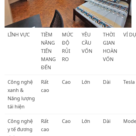
LĨNH VỰC
TIỀM
MỨC
YÊU
THỜI
VÍ D
NĂNG
ĐỘ
CẦU
GIAN
TIẾN
RỦI
VỐN
HOÀN
MANG
RO
VỐN
ĐẾN
Công nghệ
Rất
Cao
Lớn
Dài
Tesla
xanh &
cao
Năng lượng
tái hiện
Công nghệ
Rất
Cao
Lớn
Dài
Mode
y tế đương
cao