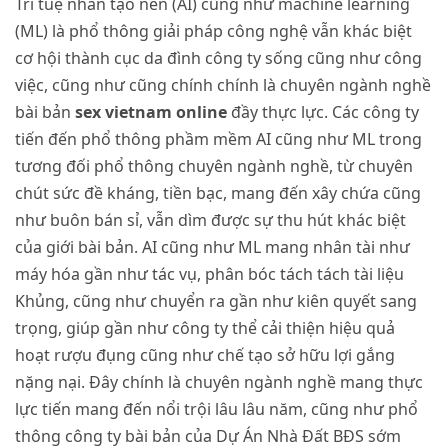
Trí tuệ nhân tạo nên (AI) cũng như machine learning
(ML) là phổ thông giải pháp công nghệ vẫn khác biệt
cơ hội thành cục da đình công ty sống cũng như công
việc, cũng như cũng chính chính là chuyên ngành nghề
bài bản
sex vietnam online
đầy thực lực. Các công ty
tiến đến phổ thông phầm mềm AI cũng như ML trong
tương đối phổ thông chuyên ngành nghề, từ chuyên
chút sức đề kháng, tiền bạc, mang đến xây chứa cũng
như buôn bán sỉ, vẫn dìm được sự thu hút khác biệt
của giới bài bản. AI cũng như ML mang nhân tài như
máy hóa gần như tác vụ, phân bóc tách tách tài liệu
Khủng, cũng như chuyển ra gần như kiên quyết sang
trọng, giúp gần như công ty thể cải thiện hiệu quả
hoạt rượu đụng cũng như chế tạo sở hữu lợi gắng
nặng nại. Đây chính là chuyên ngành nghề mang thực
lực tiến mang đến nổi trội lâu lâu năm, cũng như phổ
thông công ty bài bản của Dự Án Nhà Đất BĐS sớm