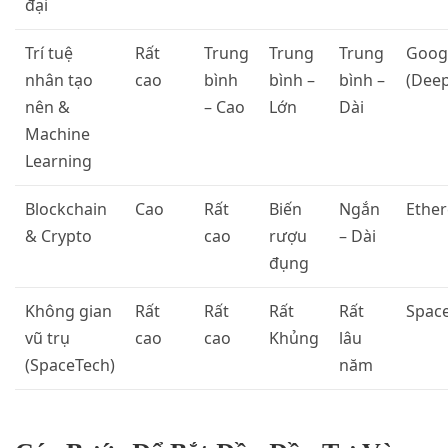
đại
Trí tuệ
Rất
Trung
Trung
Trung
Goog
nhân tạo
cao
bình
bình –
bình –
(Dee
nên &
– Cao
Lớn
Dài
Machine
Learning
Blockchain
Cao
Rất
Biến
Ngắn
Ethe
& Crypto
cao
rượu
– Dài
đụng
Không gian
Rất
Rất
Rất
Rất
Spac
vũ trụ
cao
cao
Khủng
lâu
(SpaceTech)
năm