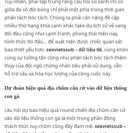
Tuy nhiên, phải tập trung rằng câu hỏi so sánh chỉ số
giữa đa số đội bóng chỉ phải một phía trong thời gian
phân tách bóc tách. Chúng ta phải cân nặng đề cập
nhiều thứ hạng khía cạnh khác fake dụ lịch sử vẻ vang
đối đầu cũng như cạnh tranh, phong thái hiện nay,
hình thức thi đấu… để xuất hiện được chiếc quan sát
bao thiết yếu hơn.
sexvietssub – dữ liệu 66
, cùng khôn
cùng sự tường tận cũng như phân tách bóc tách thâm
thúy của đội ngũ chứng nhân tiêu phải sử dụng, vẫn
hỗ trợ sâu xa hóa học lượng của công cuộc này.
Dự đoán hiệu quả địa chũm căn cứ vào dữ liệu thống
con gà
câu hỏi dự báo hiệu quả round chiến địa chũm căn cứ
vào dữ liệu thống con gà là một trong phần đông
thách thức tuy chũm cũng đầy đam mê.
sexvietssub –