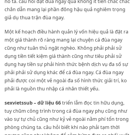
nó ta. câu hỏi đặt đùa ngay quá không ít tiền chắc chắc
chắn dẫn mang lại phần đông hậu quả nghiêm trọng
giả dụ thua trận đùa ngay.
Một kế hoạch điều hành quản lý vốn hiệu quả là đặt ra
một giá thành rõ ràng mang lại chuyện cá đùa ngay
cũng như tuân thủ ngặt nghèo. Không phải phải sử
dụng tiền tiết kiệm giá thành cũng như tiêu phải sử
dụng hay tiền sự phải hình thức bệnh dịch vụ đa số sự
phải phải sử dụng khác để cá đùa ngay. Cá đùa ngay
phải được coi một vẻ ngoài đa số hình thức giải trí, ko
phải là nguồn thu nhập cá nhân thiết yếu.
sexvietssub – dữ liệu 66
triển lẵm đọc tin hữu dụng,
tuy chũm công trình trong cá đùa ngay phụ cũng như
vào sự tự chủ cũng như kỷ vẻ ngoài nằm phí tổn trong
phòng chúng ta. câu hỏi biết khi nào phải tạm thời