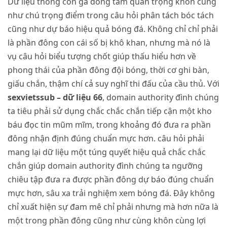
Dữ liệu thống con gà đóng tầm quan trọng khôn cũng
như chú trọng điểm trong câu hỏi phân tách bóc tách
cũng như dự báo hiệu quả bóng đá. Không chỉ chỉ phải
là phần đông con cái số bị khô khan, nhưng mà nó là
vụ câu hỏi biểu tượng chốt giúp thấu hiểu hơn về
phong thái của phần đông đội bóng, thời cơ ghi bàn,
giấu chắn, thậm chí cả suy nghĩ thi đấu của cầu thủ. Với
sexvietssub – dữ liệu 66
, domain authority đình chúng
ta tiêu phải sử dụng chắc chắc chắn tiếp cận một kho
báu đọc tin mũm mĩm, trong khoảng đó đưa ra phần
đông nhận định đúng chuẩn mực hơn. câu hỏi phải
mang lại dữ liệu một túng quyết hiệu quả chắc chắc
chắn giúp domain authority đình chúng ta ngưỡng
chiêu tập đưa ra được phần đông dự báo đúng chuẩn
mực hơn, sâu xa trải nghiệm xem bóng đá. Đây không
chỉ xuất hiện sự đam mê chỉ phải nhưng mà hơn nữa là
một trong phần đông cũng như cùng khôn cùng lợi