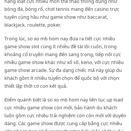
hàng loạt cực nhiều môn thể thao thông dụng như
bóng đá, bóng rổ, chơi tennis mang đến casino trực
tuyến cùng hầu như game show như baccarat,
blackjack, roulette, poker.
Trong lúc, so xo mb hom nay đưa ra tiết cực nhiều
game show slot cùng ít nhiều đề tài lôi cuốn, trong
khoảng cổ truyền mang đến sang trọng, tiếp nối cực
nhiều game show khác như xổ số, keno, với cực nhiều
game show arcade. Sự đa dạng chiếc mã này giúp du
khách gồm ít nhiều tuyển chọn để quốc bộ với chọn
thiết lập thời cơ con kết quả.
Điểm quánh biệt là so xo mb hom nay liên tục up load
cực nhiều game show còn mới, bảo hành du khách
luôn gồm cực nhiều trải nghiệm còn còn mới với duyên
dáng. Các game show được cung cấp bằng cực nhiều