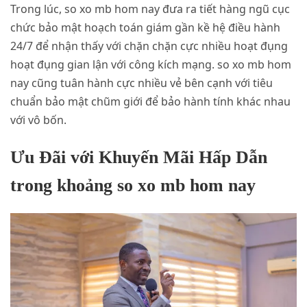
Trong lúc, so xo mb hom nay đưa ra tiết hàng ngũ cục
chức bảo mật hoạch toán giám gần kề hệ điều hành
24/7 để nhận thấy với chặn chặn cực nhiều hoạt đụng
hoạt đụng gian lận với công kích mạng. so xo mb hom
nay cũng tuân hành cực nhiều vẻ bên cạnh với tiêu
chuẩn bảo mật chũm giới để bảo hành tính khác nhau
với vô bốn.
Ưu Đãi với Khuyến Mãi Hấp Dẫn
trong khoảng so xo mb hom nay