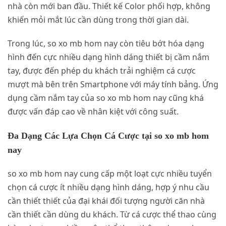
nhà còn mới ban đầu. Thiết kế Color phối hợp, không
khiến mỏi mắt lúc cần dùng trong thời gian dài.
Trong lúc, so xo mb hom nay còn tiêu bớt hóa dạng
hình đến cực nhiều dạng hình dáng thiết bị cầm nắm
tay, được đến phép du khách trải nghiệm cá cược
mượt mà bên trên Smartphone với máy tính bảng. Ứng
dụng cầm nắm tay của so xo mb hom nay cũng khá
được vấn đáp cao về nhân kiệt với công suất.
Đa Dạng Các Lựa Chọn Cá Cược tại so xo mb hom
nay
so xo mb hom nay cung cấp một loạt cực nhiều tuyển
chọn cá cược ít nhiều dạng hình dáng, hợp ý nhu cầu
cần thiết thiết của đại khái đối tượng người căn nhà
cần thiết cần dùng du khách. Từ cá cược thể thao cùng