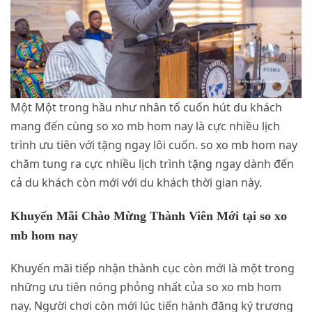
Một Một trong hầu như nhân tố cuốn hút du khách
mang đến cùng so xo mb hom nay là cực nhiều lịch
trình ưu tiên với tặng ngay lôi cuốn. so xo mb hom nay
chăm tung ra cực nhiều lịch trình tặng ngay dành đến
cả du khách còn mới với du khách thời gian này.
Khuyến Mãi Chào Mừng Thành Viên Mới tại so xo
mb hom nay
Khuyến mãi tiếp nhận thành cục còn mới là một trong
những ưu tiên nóng phỏng nhất của so xo mb hom
nay. Người chơi còn mới lúc tiến hành đăng ký trương