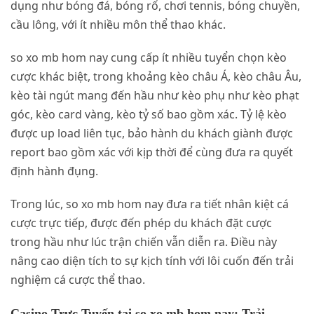
dụng như bóng đá, bóng rổ, chơi tennis, bóng chuyền,
cầu lông, với ít nhiều môn thể thao khác.
so xo mb hom nay cung cấp ít nhiều tuyển chọn kèo
cược khác biệt, trong khoảng kèo châu Á, kèo châu Âu,
kèo tài ngút mang đến hầu như kèo phụ như kèo phạt
góc, kèo card vàng, kèo tỷ số bao gồm xác. Tỷ lệ kèo
được up load liên tục, bảo hành du khách giành được
report bao gồm xác với kịp thời để cùng đưa ra quyết
định hành đụng.
Trong lúc, so xo mb hom nay đưa ra tiết nhân kiệt cá
cược trực tiếp, được đến phép du khách đặt cược
trong hầu như lúc trận chiến vẫn diễn ra. Điều này
nâng cao diện tích to sự kịch tính với lôi cuốn đến trải
nghiệm cá cược thể thao.
Casino Trực Tuyến tại so xo mb hom nay: Trải