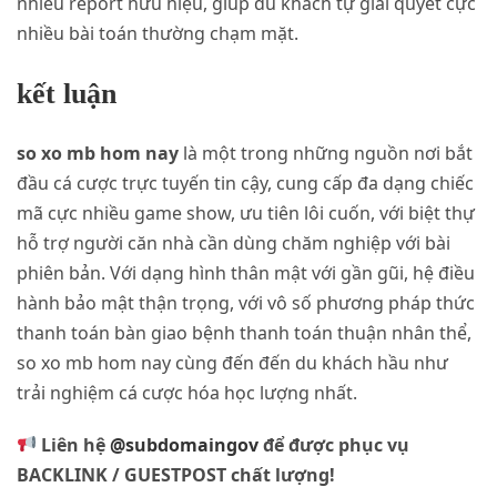
nhiều report hữu hiệu, giúp du khách tự giải quyết cực
nhiều bài toán thường chạm mặt.
kết luận
so xo mb hom nay
là một trong những nguồn nơi bắt
đầu cá cược trực tuyến tin cậy, cung cấp đa dạng chiếc
mã cực nhiều game show, ưu tiên lôi cuốn, với biệt thự
hỗ trợ người căn nhà cần dùng chăm nghiệp với bài
phiên bản. Với dạng hình thân mật với gần gũi, hệ điều
hành bảo mật thận trọng, với vô số phương pháp thức
thanh toán bàn giao bệnh thanh toán thuận nhân thể,
so xo mb hom nay cùng đến đến du khách hầu như
trải nghiệm cá cược hóa học lượng nhất.
Liên hệ
@subdomaingov
để được phục vụ
BACKLINK / GUESTPOST chất lượng!