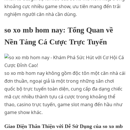
khoảng cực nhiều game show, ưu tiên mang đến trải
nghiệm người căn nhà cần dùng.
so xo mb hom nay: Tổng Quan về
Nền Tảng Cá Cược Trực Tuyến
so xo mb hom nay không gồm độc tôn một căn nhà cái
đơn thuần, ngoại giả là một trong những sân chơi
quốc bộ trực tuyến toàn diện, cung cấp đa dạng chiếc
mã cực nhiều thành tựu cá cược trong khoảng thể
thao, casino trực tuyến, game slot mang đến hầu như
game show khác.
Giao Diện Thân Thiện với Dễ Sử Dụng của so xo mb