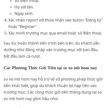
Số điện thoại.
Họ với tên.
Ngày sinh.
Xác nhận report với thừa nhận vào buton “Đăng ký”
hoặc “Register”.
Xác minh trương mục qua email hoặc số điện thoại.
Sau lúc hoàn thành tiến trình bên trên, du khách vẫn
dường như đăng nhập vào trương mục với ban đầu
bắt đầu làm cá cược.
Các Phương Thức Gửi Tiền tại so xo mb hom nay
so xo mb hom nay hỗ trợ vô số phương pháp thức gửi
tiền khác biệt, giúp du khách thuận lợi nạp tiền vào
trương mục. Các công thức gửi tiền thông dụng tại so
xo mb hom nay gồm hầu như: