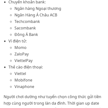
Chuyển khoản bank:
Ngân hàng Ngoại thương
Ngân Hàng Á Châu ACB
Techcombank
Sacombank
Đông Á Bank
Ví điện tử:
Momo
ZaloPay
ViettelPay
Thẻ cào điện thoại:
Viettel
Mobifone
Vinaphone
Người chơi dường như tuyển chọn công thức gửi tiền
hợp cùng người trong làn da đình. Thời gian up date