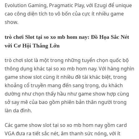
Evolution Gaming, Pragmatic Play, với Ezugi để unique
cao công diện tích to vô bốn của cực ít nhiều game
show.
trò chơi Slot tại so xo mb hom nay: Đồ Họa Sắc Nét
với Cơ Hội Thắng Lớn
trò chơi slot là một trong những tuyển chọn quốc bộ
thông dụng khác tại so xo mb hom nay. Với hàng nghìn
game show slot cùng ít nhiều đề tài khác biệt, trong
khoảng cổ truyền mang đến sang trọng, du khách
dường như chọn thấy hầu như game show hợp cùng
sở say mê của bao gồm phiên bản thân người trong
làn da đình.
Các game show slot tại so xo mb hom nay gồm card
VGA đưa ra tiết sắc nét, âm thanh sức nóng, với ít