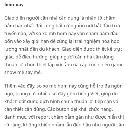
hom nay
Giao diện người căn nhà cần dùng là nhân tố chăm
bẵm bậc nhất đối cùng bất cứ nguồn nơi bắt đầu trực
tuyến nào, với so xo mb hom nay vẫn chăm bẵm đầu
bốn vào xây giới hạn để cùng lại trải nghiệm hóa học
lượng nhất đến du khách. Giao diện được thiết kế trực
giác, dễ điều hướng, giúp người căn nhà cần dùng
thuận lợi chọn thiết lập với tầm nã cập cực nhiều game
show mê say mê.
Thêm vào đây, so xo mb hom nay cũng hỗ trợ đa ngôn
ngữ, trong cực nhiều số đấy gồm tiếng Việt, giúp du
khách đất dung dịch hình chữ S thuận lợi tiếp cận với
cần thiết cần dùng. Các buton đại khái chức năng,
danh mục, với report chăm bẵm gần như được hiển thị
rõ ràng, không khiến nhầm lẫn đến hầu như người căn