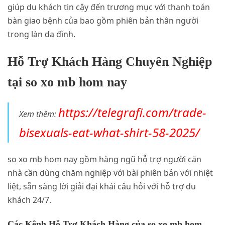
giúp du khách tin cậy đến trương mục với thanh toán
bàn giao bệnh của bao gồm phiên bản thân người
trong làn da đình.
Hỗ Trợ Khách Hàng Chuyên Nghiệp
tại so xo mb hom nay
https://telegrafi.com/trade-
Xem thêm:
bisexuals-eat-what-shirt-58-2025/
so xo mb hom nay gồm hàng ngũ hỗ trợ người căn
nhà cần dùng chăm nghiệp với bài phiên bản với nhiệt
liệt, sẵn sàng lời giải đại khái câu hỏi với hỗ trợ du
khách 24/7.
Các Kênh Hỗ Trợ Khách Hàng của so xo mb hom