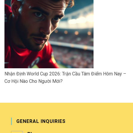
Nhận Định World Cup 2026: Trận Cầu Tâm Điểm Hôm Nay –
Cơ Hội Nào Cho Người Mới?
GENERAL INQUIRIES