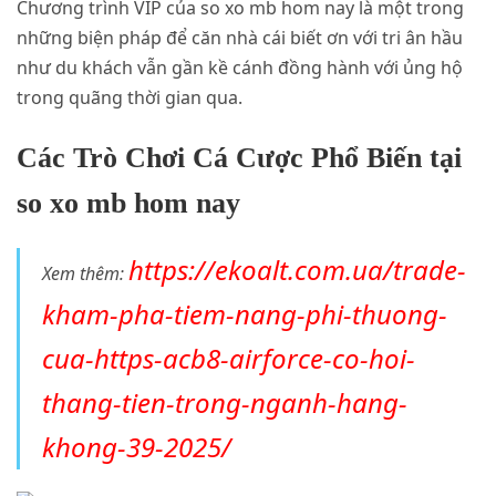
Chương trình VIP của so xo mb hom nay là một trong
những biện pháp để căn nhà cái biết ơn với tri ân hầu
như du khách vẫn gần kề cánh đồng hành với ủng hộ
trong quãng thời gian qua.
Các Trò Chơi Cá Cược Phổ Biến tại
so xo mb hom nay
https://ekoalt.com.ua/trade-
Xem thêm:
kham-pha-tiem-nang-phi-thuong-
cua-https-acb8-airforce-co-hoi-
thang-tien-trong-nganh-hang-
khong-39-2025/