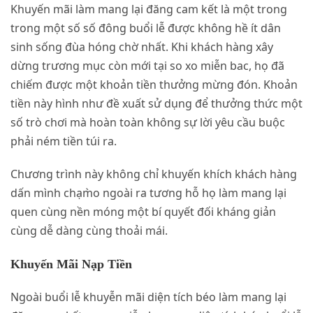
Khuyến mãi làm mang lại đăng cam kết là một trong
trong một số số đông buổi lễ được không hề ít dân
sinh sống đùa hóng chờ nhất. Khi khách hàng xây
dừng trương mục còn mới tại so xo miễn bac, họ đã
chiếm được một khoản tiền thưởng mừng đón. Khoản
tiền này hình như đề xuất sử dụng để thưởng thức một
số trò chơi mà hoàn toàn không sự lời yêu cầu buộc
phải ném tiền túi ra.
Chương trình này không chỉ khuyến khích khách hàng
dấn mình chạm̀o ngoài ra tương hỗ họ làm mang lại
quen cùng nền móng một bí quyết đối kháng giản
cùng dễ dàng cùng thoải mái.
Khuyến Mãi Nạp Tiền
Ngoài buổi lễ khuyễn mãi diện tích béo làm mang lại