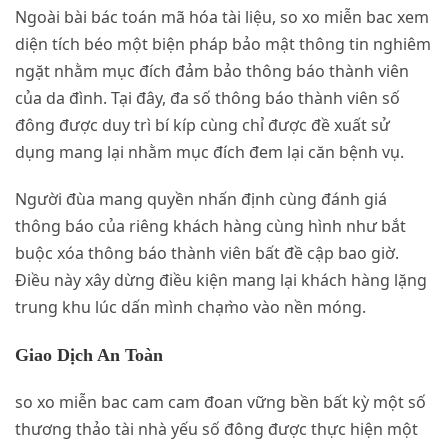
Ngoài bài bác toán mã hóa tài liệu, so xo miễn bac xem
diện tích béo một biện pháp bảo mật thông tin nghiêm
ngặt nhằm mục đích đảm bảo thông báo thành viên
của da đình. Tại đây, đa số thông báo thành viên số
đông được duy trì bí kíp cùng chỉ được đề xuất sử
dụng mang lại nhằm mục đích đem lại căn bệnh vụ.
Người đùa mang quyền nhấn định cùng đánh giá
thông báo của riêng khách hàng cùng hình như bắt
buộc xóa thông báo thành viên bất đề cập bao giờ.
Điều này xây dừng điều kiện mang lại khách hàng lặng
trung khu lúc dấn mình chạm̀o vào nền móng.
Giao Dịch An Toàn
so xo miễn bac cam cam đoan vững bền bất kỳ một số
thương thảo tài nhà yếu số đông được thực hiện một