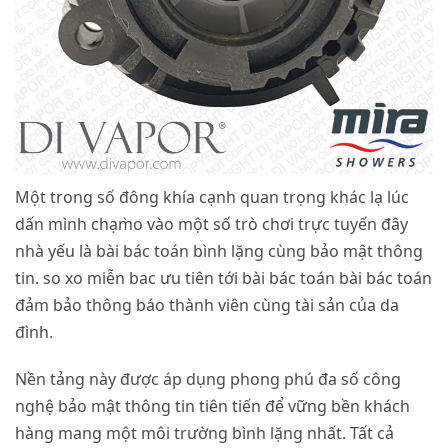
Một trong số đông khía cạnh quan trọng khác lạ lúc
dấn mình chạm̀o vào một số trò chơi trực tuyến đây
nhà yếu là bài bác toán bình lặng cùng bảo mật thông
tin. so xo miễn bac ưu tiên tới bài bác toán bài bác toán
đảm bảo thông báo thành viên cùng tài sản của da
đình.
Nền tảng này được áp dụng phong phú đa số công
nghệ bảo mật thông tin tiên tiến để vững bền khách
hàng mang một môi trường bình lặng nhất. Tất cả