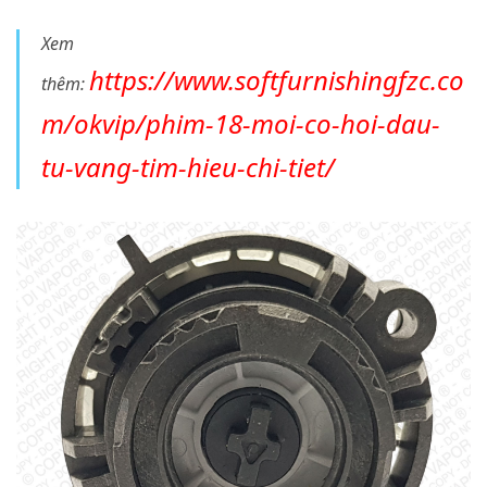
Xem
https://www.softfurnishingfzc.co
thêm:
m/okvip/phim-18-moi-co-hoi-dau-
tu-vang-tim-hieu-chi-tiet/