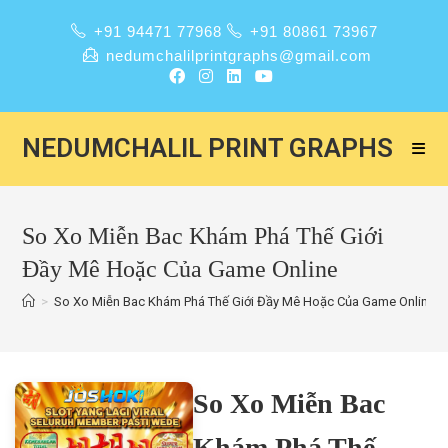
+91 94471 77968
+91 80861 73967
nedumchalilprintgraphs@gmail.com
NEDUMCHALIL PRINT GRAPHS
So Xo Miễn Bac Khám Phá Thế Giới
Đầy Mê Hoặc Của Game Online
>
So Xo Miễn Bac Khám Phá Thế Giới Đầy Mê Hoặc Của Game Online
So Xo Miễn Bac
Khám Phá Thế