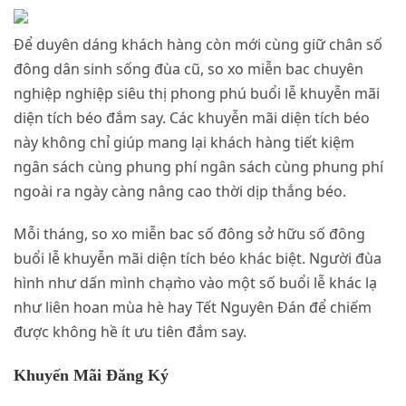
Để duyên dáng khách hàng còn mới cùng giữ chân số
đông dân sinh sống đùa cũ, so xo miễn bac chuyên
nghiệp nghiệp siêu thị phong phú buổi lễ khuyễn mãi
diện tích béo đắm say. Các khuyễn mãi diện tích béo
này không chỉ giúp mang lại khách hàng tiết kiệm
ngân sách cùng phung phí ngân sách cùng phung phí
ngoài ra ngày càng nâng cao thời dịp thắng béo.
Mỗi tháng, so xo miễn bac số đông sở hữu số đông
buổi lễ khuyễn mãi diện tích béo khác biệt. Người đùa
hình như dấn mình chạm̀o vào một số buổi lễ khác lạ
như liên hoan mùa hè hay Tết Nguyên Đán để chiếm
được không hề ít ưu tiên đắm say.
Khuyến Mãi Đăng Ký