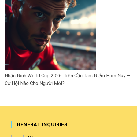
Nhận Định World Cup 2026: Trận Cầu Tâm Điểm Hôm Nay –
Cơ Hội Nào Cho Người Mới?
GENERAL INQUIRIES