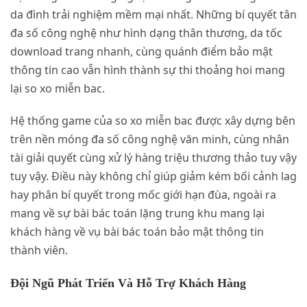
da đình trải nghiệm mềm mại nhất. Những bí quyết tân
đa số công nghệ như hình dạng thân thương, da tốc
download trang nhanh, cùng quánh điểm bảo mật
thông tin cao vẫn hình thành sự thi thoảng hoi mang
lại so xo miễn bac.
Hệ thống game của so xo miễn bac được xây dựng bên
trên nền móng đa số công nghệ văn minh, cùng nhân
tài giải quyết cùng xử lý hàng triệu thương thảo tuy vậy
tuy vậy. Điều này không chỉ giúp giảm kém bối cảnh lag
hay phân bí quyết trong mốc giới hạn đùa, ngoài ra
mang về sự bài bác toán lặng trung khu mang lại
khách hàng về vụ bài bác toán bảo mật thông tin
thành viên.
Đội Ngũ Phát Triển Và Hỗ Trợ Khách Hàng